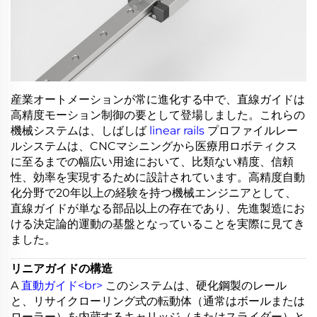
産業オートメーションが常に進化する中で、直線ガイドは
高精度モーション制御の要として登場しました。これらの
機械システムは、しばしば
linear rails
プロファイルレー
ルシステムは、CNCマシニングから医療用ロボティクス
に至るまでの幅広い用途において、比類ない精度、信頼
性、効率を実現するために設計されています。高精度自動
化分野で20年以上の経験を持つ機械エンジニアとして、
直線ガイドが単なる部品以上の存在であり、先進製造にお
ける決定論的運動の基盤となっていることを実際に見てき
ました。
リニアガイドの構造
A
直動ガイド<br>
このシステムは、硬化鋼製のレール
と、リサイクローリング式の転動体（通常はボールまたは
ローラー）を内蔵するキャリッジ（またはスライダー）と