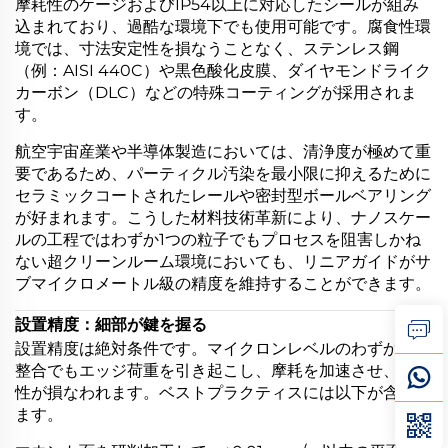
摩耗性のケージおよびIP54以上に対応したシールが組み
込まれており、過酷な環境下でも使用可能です。腐食性環
境では、寸法安定性を損なうことなく、ステンレス鋼
（例：AISI 440C）や黒色酸化皮膜、ダイヤモンドライク
カーボン（DLC）などの特殊コーティングが採用されま
す。
航空宇宙産業や半導体製造においては、清浄度が極めて重
要であるため、パーティクル汚染を最小限に抑えるために
セラミックコートされたレールや密封型ボールベアリング
が好まれます。こうした材料技術革新により、ナノスケー
ルの工程ではわずか1つの粒子でもプロセスを阻害しかね
ない超クリーンルーム環境においても、リニアガイドがサ
ブマイクロメートル級の精度を維持することができます。
設置精度：細部が鍵を握る
設置精度は絶対条件です。マイクロンレベルのわずかな不
整合でもエッジ荷重を引き起こし、摩耗を加速させ、再現
性が損なわれます。ベストプラクティスには以下が含まれ
ます。