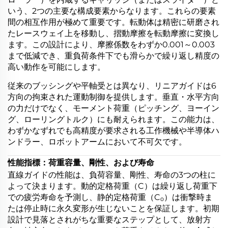
いう、2つの主要な構成要素からなります。これらの要素
間の相互作用が極めて重要です。転動体は精密に研磨され
たレースウェイ上を移動し、摺動摩擦を転動摩擦に変換し
ます。この設計により、摩擦係数をわずか0.001～0.003
まで低減でき、重負荷条件下でも滑らかで繰り返し精度の
高い動作を可能にします。
従来のブッシングや平軸受とは異なり、リニアガイドは6
方向の拘束された運動制御を提供します。垂直・水平方向
の力だけでなく、モーメント荷重（ピッチング、ヨーイン
グ、ローリングトルク）にも耐えられます。この能力は、
わずかなずれでも高精度が要求される工作機械や半導体ハ
ンドラー、ロボットアームにおいて不可欠です。
性能指標：荷重容量、剛性、および寿命
直線ガイドの性能は、負荷容量、剛性、寿命の3つの柱に
よって決まります。動的定格荷重（C）は繰り返し荷重下
での疲労寿命を予測し、静的定格荷重（C₀）は衝撃時ま
たは停止時に永久変形が生じないことを保証します。初期
設計で見落とされがちな重要なステップとして、放射方