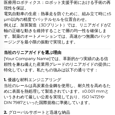
医療用ロボティクス：ロボット支援手術における手術の再
現性を保証。
電気自動車の生産：熱暴走を防ぐために、組み立て時に±5
µm以内の精度でバッテルセルを位置合わせ。
例えば、加算製造（3Dプリント）では、リニアガイドがZ
軸の正確な動きを維持することで層の均一性を確保しま
す。製薬のオートメーションでは、高速かつ無菌のパッケ
ージングを最小限の振動で実現します。
当社のリニアガイドを選ぶ理由
[Your Company Name]では、革新的かつ実績のある信
頼性を兼ね備えた産業用グレードのリニアガイドの提供に
特化しています。私たちの強みは以下の通りです：
1. 優越な材料エンジニアリング
当社のレールは高炭素合金鋼を使用し、耐久性を高めるた
めに表面を熱処理して製造されています。±0.001 mmと
いうきわめて厳しい公差を実現しており、ISO 14721や
DIN 7987といった国際規格に準拠しています。
2. グローバルサポートと迅速な納品