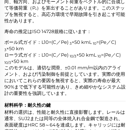
向、軸方向、およびモーメント荷重をベクトル的に合成し
て等価荷重（Pₑ）を算出することがあります。このステッ
プを無視すると、高応力環境で早期故障を引き起こす可能
性があります。
寿命の推定はISO 14728規格に従います：
ボール式ガイド：L10=(C／Pe)
×50 kmL
​=(Pe​／C​)
3
10
×50 km
3
ローラ式ガイド：L10=(C／Pe)
×50 kmL
​=(Pe​／C​)
10/3
10
×50 km
10/3
このモデルは、適切な潤滑、±0.01 mm/m以内のアライ
メント、および汚染制御を前提としています。実際の使用
においてこれらの要因を無視すると、実際の寿命が最大
90%まで低下する可能性があり、きめ細やかなシステム設
計の重要性を強調しています。
材料科学：耐久性の鍵
材料の選択は、性能と耐久性に直接影響します。レールは
通常、SUJ2または同等の全体焼入れ合金鋼で製造され、
表面硬度はHRC 58～64を達成します。キャリッジには耐