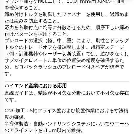
マウント面を研削加工して、±0.01 mm/m以内の平面度
を確保すること。
締め付けトルクを制御したファスナーを使用し、過締めま
たは緩みを防止すること。
応力を各取付点に均等に分散させるため、順序正しい締め
付けパターンを採用すること。
プレロードの選択（軽、中、重）により、剛性とドラッグ
トルクのトレードオフを微調整します。超精密ステージ
（例：計測機器やレーザー切断装置）では、遊びをなくし
サブマイクロメートル単位の位置決め精度を確保するた
め、ゼロバックラッシュのプレロード付きペアが標準で
す。
ハイエンド産業における応用
直線ガイドは、精度が不可欠な分野において不可欠な存在
です。
CNC加工：5軸フライス盤および旋盤作業における寸法精
度の確保。
半導体製造：自動ハンドリングシステムにおいてウエーハ
のアライメントを±1 µm以内で維持。