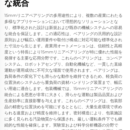
な統合
15mmリニアベアリングの多用途性により、複数の産業にわたる
多様なアプリケーションにおいて理想的なソリューションとな
り、標準化された設計は新規および既存の機械システムへの容易
な統合を保証します。この適応性は、ベアリングの汎用的な設計
原則および幅広い運用要件や取付け構成に対応可能な標準化され
た寸法から生じます。産業用オートメーションは、信頼性と高精
度という特長により15mmリニアベアリングが特に優れた性能を
発揮する主要な応用分野です。これらのベアリングは、コンベア
システム、ロボットアセンブリ、自動化機械など、一貫した直線
運動が運用成功に不可欠な場面で使用されます。ベアリングは、
負荷条件の変化下でも滑らかな動作を維持できるため、軽負荷の
位置決めシステムから重負荷の資材ハンドリング装置まで、幅広
い用途に適合します。包装機械では、15mmリニアベアリングの
統合による恩恵が非常に大きく、滑らかな運動は製品品質および
生産効率に直接影響を与えます。これらのベアリングは、包装部
品の精密な位置決めを可能にするとともに、大量生産環境で求め
られる速度および精度を維持します。密封構造により、包装施設
に多く見られる汚染物質から保護され、厳しい運転条件下でも継
続的な性能を確保します。実験室および科学分析機器の分野で