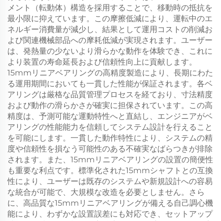
メント（転動体）構造を採用することで、移動時の抵抗を
最小限に抑えています。この摩擦低減により、運転中のエ
ネルギー消費量が減少し、結果として運用コストの削減お
よび関連機械部品への摩耗低減が実現されます。ユーザー
は、発熱量の少ないより滑らかな動作を体験でき、これに
より装置の寿命延長および信頼性向上に貢献します。
15mmリニアベアリングの高精度製造により、長期にわた
る運用期間においても一貫した性能が保証されます。各ベ
アリングは厳格な品質管理プロセスを経ており、寸法精度
および動作の滑らかさが確実に担保されています。この高
精度は、予測可能な運動特性へと直結し、エンジニアがベ
アリングの性能能力を信頼してシステム設計を行えること
を可能にします。一貫した動作特性により、システムの精
度や信頼性を損なう可能性のある不確実なばらつきが排除
されます。また、15mmリニアベアリングの設置の簡便性
も重要な利点です。標準化された15mmシャフトとの互換
性により、ユーザーは既存のシステムや新規設計への容易
な統合が可能で、大規模な改造を必要としません。さら
に、高品質な15mmリニアベアリングが備える自己調心機
能により、わずかな設置誤差にも対応でき、セットアップ