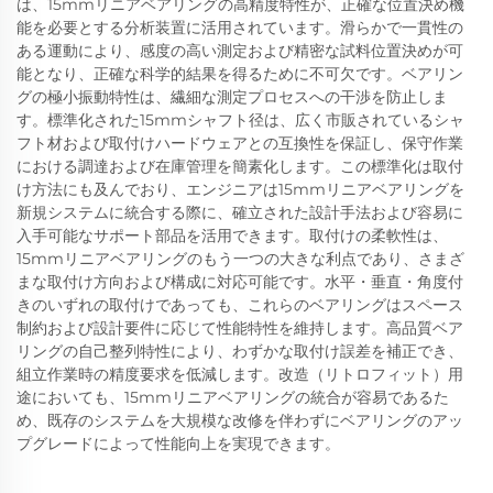
は、15mmリニアベアリングの高精度特性が、正確な位置決め機
能を必要とする分析装置に活用されています。滑らかで一貫性の
ある運動により、感度の高い測定および精密な試料位置決めが可
能となり、正確な科学的結果を得るために不可欠です。ベアリン
グの極小振動特性は、繊細な測定プロセスへの干渉を防止しま
す。標準化された15mmシャフト径は、広く市販されているシャ
フト材および取付けハードウェアとの互換性を保証し、保守作業
における調達および在庫管理を簡素化します。この標準化は取付
け方法にも及んでおり、エンジニアは15mmリニアベアリングを
新規システムに統合する際に、確立された設計手法および容易に
入手可能なサポート部品を活用できます。取付けの柔軟性は、
15mmリニアベアリングのもう一つの大きな利点であり、さまざ
まな取付け方向および構成に対応可能です。水平・垂直・角度付
きのいずれの取付けであっても、これらのベアリングはスペース
制約および設計要件に応じて性能特性を維持します。高品質ベア
リングの自己整列特性により、わずかな取付け誤差を補正でき、
組立作業時の精度要求を低減します。改造（リトロフィット）用
途においても、15mmリニアベアリングの統合が容易であるた
め、既存のシステムを大規模な改修を伴わずにベアリングのアッ
プグレードによって性能向上を実現できます。