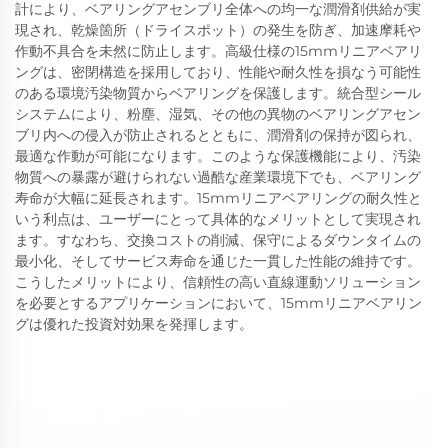
計により、ベアリングアセンブリ全体への均一な潤滑剤供給が実
現され、乾燥箇所（ドライスポット）の発生を防ぎ、加速摩耗や
作動不具合を未然に防止します。高級仕様の15mmリニアベアリ
ングは、密閉構造を採用しており、性能や耐久性を損なう可能性
のある環境汚染物質からベアリングを保護します。統合型シール
システムにより、粉塵、湿気、その他の異物のベアリングアセン
ブリ内への侵入が防止されるとともに、潤滑剤の保持が図られ、
最適な作動が可能になります。このような保護機能により、汚染
物質への暴露が避けられない過酷な産業環境下でも、ベアリング
寿命が大幅に延長されます。15mmリニアベアリングの耐久性と
いう利点は、ユーザーにとって具体的なメリットとして実現され
ます。すなわち、交換コストの削減、保守によるダウンタイムの
最小化、そしてサービス寿命を通じた一貫した性能の維持です。
こうしたメリットにより、信頼性の高い直線運動ソリューション
を必要とするアプリケーションにおいて、15mmリニアベアリン
グは優れた投資対効果を発揮します。