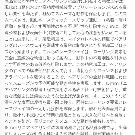
高品質な15mmリニアベアリングの設計に内在する精密工学は、
現代の自動化および高精度機械装置アプリケーションが求める厳
しい要件を満たす、極めてスムーズな動作を保証します。このス
ムーズさは、振動や「スティック・スリップ運動」（粘着・滑り
運動）を引き起こす可能性のある不規則性を排除するために、製
造公差および表面仕上げ技術に対して細心の注意が払われている
ことに由来します。製造精度は、マイクロレベルの精度でベアリ
ングのレースウェイを形成する厳密に制御された切削加工プロセ
スから始まります。これらのレースウェイは、ローリング要素を
完全に直線的な軌道に沿って案内し、動作中の不規則性を引き起
こす可能性のある偏差を排除します。この精密加工は、ベアリン
グのすべての構成部品に及んでおり、適切なクリアランスおよび
アライメントを確保することで、ベアリングの全動作範囲にわた
ってスムーズかつ予測可能な動き特性を実現します。15mmリニ
アベアリングの製造工程で採用される表面仕上げ技術により、重
要な接触面には鏡面のような仕上げが施されます。このような超
滑らかな表面は摩擦を最小限に抑え、同時にローリング要素とレ
ースウェイ間の一定した接触を確保します。優れた表面品質によ
り、微小な不規則性が時間の経過とともに大きな問題へと発展す
ることを防ぎ、長期にわたりスムーズな動作を維持します。
15mmリニアベアリングの製造過程における品質管理では、出荷
前にスムーズな動作を検証する包括的な試験手順が実施されま