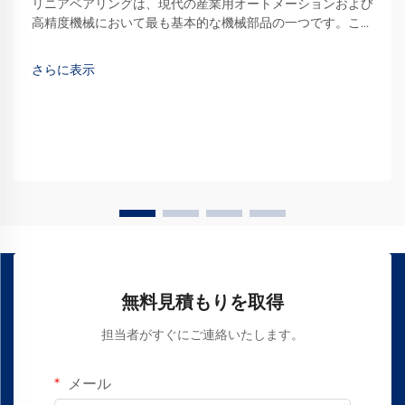
リニアベアリングは、現代の産業用オートメーションおよび
高精度機械において最も基本的な機械部品の一つです。これ
らの特殊な装置は、所定の経路に沿ってスムーズで制御され
た直線運動を可能にし、そのような環境では不可欠な存在と
さらに表示
なっています。
無料見積もりを取得
担当者がすぐにご連絡いたします。
メール