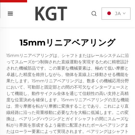
JA
15mmリニアベアリング
15mmリニアベアリングは、シャフトまたはレールシステムに沿
ってスムーズかつ制御された直線運動を実現するために精密設計
された機械部品です。この重要な機械要素は、極めて低い摩擦と
卓越した精度を維持しながら、物体を直線上に移動させる機能を
果たします。15mmリニアベアリングは、数多くの機械応用分野
において、可動部と固定部との間の不可欠なインターフェースと
して機能し、動作サイクル全体を通じて信頼性の高い支持と高精
度な位置決めを確保します。15mmリニアベアリングの主な機能
は、滑り摩擦を転がり摩擦に変換することであり、これにより直
線経路に沿った荷重移動に必要な力を大幅に低減します。この変
換は、ベアリングハウジングとガイドシャフトの間にスムーズな
転がり界面を形成するよう厳密に配置されたボールベアリングま
たはローラー要素によって実現されます。ベアリングはシャフト