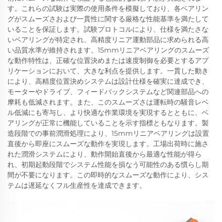
す。これらの試験は実際の使用条件を模擬しており、各ベアリン
グがスムーズさおよび一貫性に関する厳格な性能基準を満たして
いることを保証します。試験プロトコルにより、仕様を満たさな
いベアリングが特定され、高精度リニア運動部品に求められる高
い品質水準が維持されます。15mmリニアベアリングのスムーズ
な動作特性は、正確な位置決めまたは速度制御を必要とするアプ
リケーションにおいて、大きな利点を提供します。一貫した動き
により、高精度位置決めシステムは設計仕様を確実に達成でき、
モーターやドライブ、フィードバックシステムなど関連部品への
摩耗も低減されます。また、このスムーズさは運転時の騒音レベ
ル低減にも寄与し、より快適な作業環境を実現するとともに、ベ
アリングが正常に機能していることを示す指標ともなります。製
造段階での事前潤滑処理により、15mmリニアベアリングは設置
直後から即座にスムーズな動作を実現します。工場出荷時に施さ
れた潤滑システムにより、動作開始直後から最適な性能が得ら
れ、初期起動段階でシステム性能を損なう可能性のある慣らし期
間が不要になります。この即時的なスムーズな動作により、シス
テムは遅延なくフル生産性を達成できます。