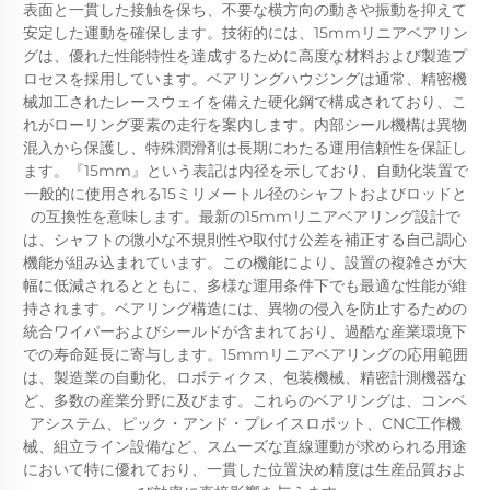
表面と一貫した接触を保ち、不要な横方向の動きや振動を抑えて
安定した運動を確保します。技術的には、15mmリニアベアリン
グは、優れた性能特性を達成するために高度な材料および製造プ
ロセスを採用しています。ベアリングハウジングは通常、精密機
械加工されたレースウェイを備えた硬化鋼で構成されており、こ
れがローリング要素の走行を案内します。内部シール機構は異物
混入から保護し、特殊潤滑剤は長期にわたる運用信頼性を保証し
ます。『15mm』という表記は内径を示しており、自動化装置で
一般的に使用される15ミリメートル径のシャフトおよびロッドと
の互換性を意味します。最新の15mmリニアベアリング設計で
は、シャフトの微小な不規則性や取付け公差を補正する自己調心
機能が組み込まれています。この機能により、設置の複雑さが大
幅に低減されるとともに、多様な運用条件下でも最適な性能が維
持されます。ベアリング構造には、異物の侵入を防止するための
統合ワイパーおよびシールドが含まれており、過酷な産業環境下
での寿命延長に寄与します。15mmリニアベアリングの応用範囲
は、製造業の自動化、ロボティクス、包装機械、精密計測機器な
ど、多数の産業分野に及びます。これらのベアリングは、コンベ
アシステム、ピック・アンド・プレイスロボット、CNC工作機
械、組立ライン設備など、スムーズな直線運動が求められる用途
において特に優れており、一貫した位置決め精度は生産品質およ