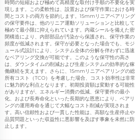
時間の短縮および極めて高精度な取付け手順の不要化を実
現します。この柔軟性は、設置および保守作業における時
間とコストの両方を節約します。15mmリニアベアリング
の保守要件は、他のリニア運動ソリューションと比較して
極めて最小限に抑えられています。内蔵シールを備えた密
閉構造により、内部部品が汚染から保護され、保守作業の
頻度が低減されます。保守が必要となった場合でも、モジ
ュール式設計により、システム全体の分解を伴わずに迅速
なベアリング交換が可能です。このような保守性の高さ
は、ダウンタイムの削減および生産システムの効率的な稼
働継続を支えます。さらに、15mmリニアベアリングの総
所有コスト（TCO）を考慮した場合、コスト効率性は非常
に魅力的な利点となります。初期投資額は変動する可能性
がありますが、エネルギー消費の低減、保守要件の最小
化、および長寿命化といった長期的な恩恵により、ベアリ
ングの運用寿命を通じて大幅なコスト削減が実現されま
す。高い信頼性および一貫した性能は、高額な生産停止や
品質問題といった収益性に悪影響を及ぼす事象を未然に防
止します。