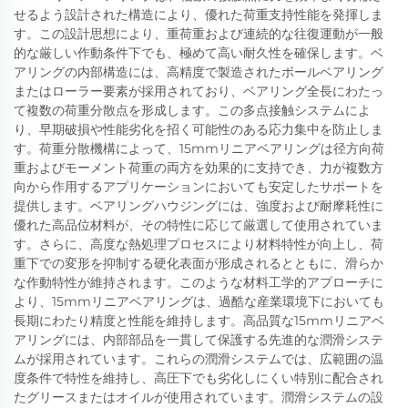
せるよう設計された構造により、優れた荷重支持性能を発揮しま
す。この設計思想により、重荷重および連続的な往復運動が一般
的な厳しい作動条件下でも、極めて高い耐久性を確保します。ベ
アリングの内部構造には、高精度で製造されたボールベアリング
またはローラー要素が採用されており、ベアリング全長にわたっ
て複数の荷重分散点を形成します。この多点接触システムによ
り、早期破損や性能劣化を招く可能性のある応力集中を防止しま
す。荷重分散機構によって、15mmリニアベアリングは径方向荷
重およびモーメント荷重の両方を効果的に支持でき、力が複数方
向から作用するアプリケーションにおいても安定したサポートを
提供します。ベアリングハウジングには、強度および耐摩耗性に
優れた高品位材料が、その特性に応じて厳選して使用されていま
す。さらに、高度な熱処理プロセスにより材料特性が向上し、荷
重下での変形を抑制する硬化表面が形成されるとともに、滑らか
な作動特性が維持されます。このような材料工学的アプローチに
より、15mmリニアベアリングは、過酷な産業環境下においても
長期にわたり精度と性能を維持します。高品質な15mmリニアベ
アリングには、内部部品を一貫して保護する先進的な潤滑システ
ムが採用されています。これらの潤滑システムでは、広範囲の温
度条件で特性を維持し、高圧下でも劣化しにくい特別に配合され
たグリースまたはオイルが使用されています。潤滑システムの設