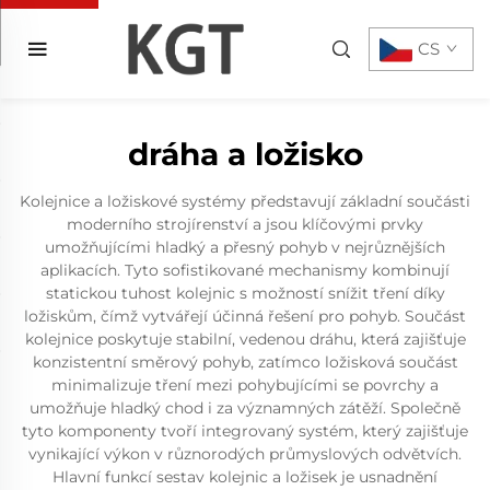
CS
dráha a ložisko
Kolejnice a ložiskové systémy představují základní součásti
moderního strojírenství a jsou klíčovými prvky
umožňujícími hladký a přesný pohyb v nejrůznějších
aplikacích. Tyto sofistikované mechanismy kombinují
statickou tuhost kolejnic s možností snížit tření díky
ložiskům, čímž vytvářejí účinná řešení pro pohyb. Součást
kolejnice poskytuje stabilní, vedenou dráhu, která zajišťuje
konzistentní směrový pohyb, zatímco ložisková součást
minimalizuje tření mezi pohybujícími se povrchy a
umožňuje hladký chod i za významných zátěží. Společně
tyto komponenty tvoří integrovaný systém, který zajišťuje
vynikající výkon v různorodých průmyslových odvětvích.
Hlavní funkcí sestav kolejnic a ložisek je usnadnění