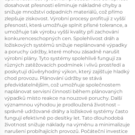
dosahovat přesnosti eliminuje nákladné chyby a
snižuje množství odpadních materiálů, což přímo
zlepšuje ziskovost. Výrobní procesy profitují z vyšší
přesnosti, která umožňuje splnit přísné tolerance, a
umožňuje tak výrobu vyšší kvality při zachování
konkurenceschopných cen. Spolehlivost dráh a
ložiskových systémů snižuje neplánované výpadky
a poruchy údržby, které mohou zásadně narušit
výrobní plány. Tyto systémy spolehlivě fungují za
různých zatěžovacích podmínek i vlivů prostředí a
poskytují důvěryhodný výkon, který zajišťuje hladký
chod provozu. Plánování údržby se stává
předvídatelnějším, což umožňuje společnostem
naplánovat servisní činnosti během plánovaných
výpadků místo reakce na nouzové poruchy. Další
významnou výhodou je prodloužená životnost –
správně udržované dráhy a ložiskové systémy často
fungují efektivně po desítky let. Tato dlouhodobá
životnost snižuje náklady na výměnu a minimalizuje
narušení probíhajících provozů. Počáteční investice