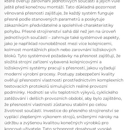
které ověřují zarovnání jednotlivých součástí a jejich vůle
ještě před konečnou montáží. Tato důkladná pozornost
věnovaná přesnosti zajišťuje, že každý systém funguje
přesně podle stanovených parametrů a poskytuje
zákazníkům předvídatelné a spolehlivé charakteristiky
pohybu. Přesné strojírenství sahá dál než jen na úroveň
jednotlivých součástí – zahrnuje také systémové aspekty,
jako je například rovnoběžnost mezi více kolejnicemi,
kolmost montážních ploch nebo zarovnání ložiskových
bloků. Tyto systémové požadavky na přesnost zajišťují, že
složitá strojní zařízení vybavená kolejnicovými a
ložiskovými systémy pracují s přesností, jakou vyžadují
moderní výrobní procesy. Postupy zabezpečení kvality
ověřují přesnostní vlastnosti prostřednictvím komplexních
testovacích protokolů simulujících reálné provozní
podmínky. Hodnotí se vliv teplotních výkyvů, cyklického
zatěžování i delších provozních období, aby bylo zajištěno,
že přesnostní vlastnosti zůstanou stabilní po celou
životnost součástí. Investice do přesného strojírenství se
vyplácí zlepšeným výkonem strojů, sníženými nároky na
údržbu a zvýšenou kvalitou konečných výrobků pro
koncové uživatele. Tato schopnost dosahovat vysoké