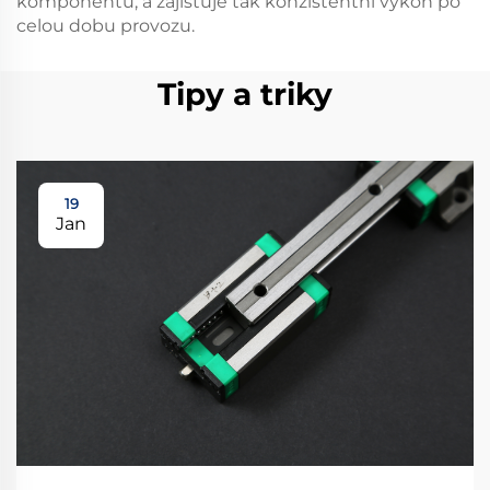
komponentů, a zajišťuje tak konzistentní výkon po
celou dobu provozu.
Tipy a triky
19
Jan