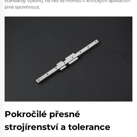
standardy výkonu, na něž se mohou v kritických aplikacích
plně spolehnout.
Pokročilé přesné
strojírenství a tolerance