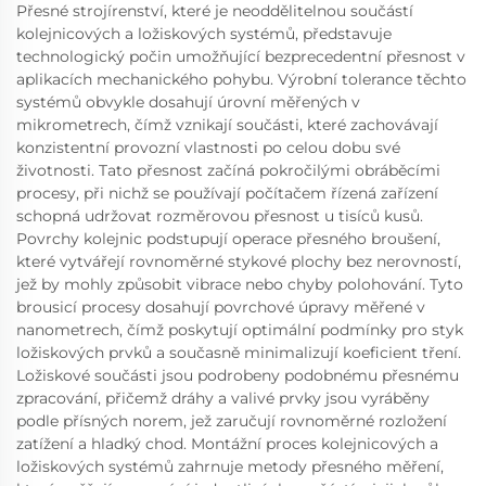
Přesné strojírenství, které je neoddělitelnou součástí
kolejnicových a ložiskových systémů, představuje
technologický počin umožňující bezprecedentní přesnost v
aplikacích mechanického pohybu. Výrobní tolerance těchto
systémů obvykle dosahují úrovní měřených v
mikrometrech, čímž vznikají součásti, které zachovávají
konzistentní provozní vlastnosti po celou dobu své
životnosti. Tato přesnost začíná pokročilými obráběcími
procesy, při nichž se používají počítačem řízená zařízení
schopná udržovat rozměrovou přesnost u tisíců kusů.
Povrchy kolejnic podstupují operace přesného broušení,
které vytvářejí rovnoměrné stykové plochy bez nerovností,
jež by mohly způsobit vibrace nebo chyby polohování. Tyto
brousicí procesy dosahují povrchové úpravy měřené v
nanometrech, čímž poskytují optimální podmínky pro styk
ložiskových prvků a současně minimalizují koeficient tření.
Ložiskové součásti jsou podrobeny podobnému přesnému
zpracování, přičemž dráhy a valivé prvky jsou vyráběny
podle přísných norem, jež zaručují rovnoměrné rozložení
zatížení a hladký chod. Montážní proces kolejnicových a
ložiskových systémů zahrnuje metody přesného měření,