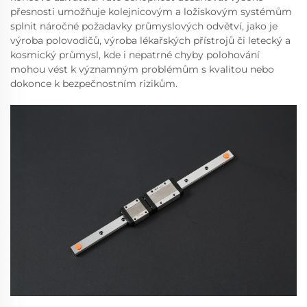
přesnosti umožňuje kolejnicovým a ložiskovým systémům
splnit náročné požadavky průmyslových odvětví, jako je
výroba polovodičů, výroba lékařských přístrojů či letecký a
kosmický průmysl, kde i nepatrné chyby polohování
mohou vést k významným problémům s kvalitou nebo
dokonce k bezpečnostním rizikům.