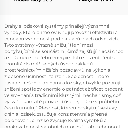
Dráhy a ložiskové systémy přinášejí významné
výhody, které přímo ovlivňují provozní efektivitu a
cenovou výhodnost podniků v různých odvětvích.
Tyto systémy výrazně snižují tření mezi
pohybujícími se součástmi, čímž zajišťují hladší chod
a sníženou spotřebu energie. Toto snížení tření se
promítá do měřitelných úspor nákladů
prostřednictvím nižších požadavků na výkon a
zlepšené účinnosti zařízení. Společnosti, které
zavádějí řešení s dráhami a ložisky, obvykle pozorují
snížení spotřeby energie o patnáct až třicet procent
ve srovnání s tradičními kluznými mechanismy, což
vytváří okamžité provozní úspory, jež se v průběhu
času kumulují. Přesnost, kterou poskytují sestavy
dráh a ložisek, zaručuje konzistentní a přesné
polohování, čímž se zvyšuje kvalita výrobků a
opakovatelnost výrobních procesů. Tato schopnost