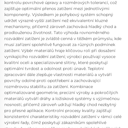
kontrolu povrchové úpravy a rozměrových tolerancí, což
zajišťuje optimální přenos zatížení mezi jednotlivými
komponenty. Výsledkem je pohybový systém schopný
udržet výrazně vyšší zatížení než ekvivalentní kluzné
mechanismy, přičemž zároveň zachovává hladký chod a
prodlouženou životnost. Tato výhoda rovnoměrného
rozvádění zatížení je zvláště cenná v těžkém průmyslu, kde
musí zařízení spolehlivě fungovat za různých podmínek
zatížení. Výběr materiálů hraje klíčovou roli při dosažení
vynikajícího rozvádění zatížení; výrobci používají vysoce
kvalitní oceli a specializované slitiny, které poskytují
optimální tvrdost a odolnost proti únavě. Teplotní
zpracování dále zlepšuje vlastnosti materiálů a vytváří
povrchy odolné proti opotřebení a zachovávající
rozměrovou stabilitu za zatížení. Kombinace
optimalizované geometrie, precizní výroby a pokročilých
materiálů vytváří dráhy a ložiskové systémy s výjimečnou
nosností, přičemž zároveň udržují hladký chod nezbytný
pro přesné aplikace. Kontrolní procesy kvality zajišťují
konzistentní charakteristiky rozvádění zatížení v rámci celé
výrobní řady, čímž poskytují zákazníkům spolehlivé