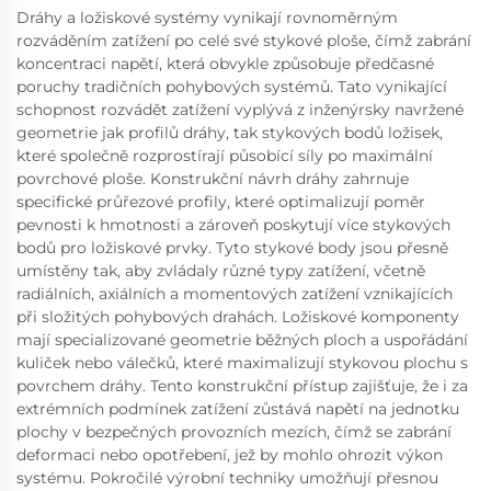
Dráhy a ložiskové systémy vynikají rovnoměrným
rozváděním zatížení po celé své stykové ploše, čímž zabrání
koncentraci napětí, která obvykle způsobuje předčasné
poruchy tradičních pohybových systémů. Tato vynikající
schopnost rozvádět zatížení vyplývá z inženýrsky navržené
geometrie jak profilů dráhy, tak stykových bodů ložisek,
které společně rozprostírají působící síly po maximální
povrchové ploše. Konstrukční návrh dráhy zahrnuje
specifické průřezové profily, které optimalizují poměr
pevnosti k hmotnosti a zároveň poskytují více stykových
bodů pro ložiskové prvky. Tyto stykové body jsou přesně
umístěny tak, aby zvládaly různé typy zatížení, včetně
radiálních, axiálních a momentových zatížení vznikajících
při složitých pohybových drahách. Ložiskové komponenty
mají specializované geometrie běžných ploch a uspořádání
kuliček nebo válečků, které maximalizují stykovou plochu s
povrchem dráhy. Tento konstrukční přístup zajišťuje, že i za
extrémních podmínek zatížení zůstává napětí na jednotku
plochy v bezpečných provozních mezích, čímž se zabrání
deformaci nebo opotřebení, jež by mohlo ohrozit výkon
systému. Pokročilé výrobní techniky umožňují přesnou