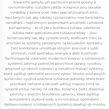
lineárního pohybu při zachování přesné polohy a
rovnoměrného rozložení zátěže. Kolejnice jsou obvykle
vyráběny z kalené oceli nebo specializovaných slitin,
navržených tak, aby odolaly významnému mechanickému
namáhání i nepříznivým podmínkám prostředí. Ložiskové
komponenty – ať už jde o kuličková ložiska, válečková
ložiska nebo specializované ložiskové bloky – jsou
konstruovány tak, aby výrazně snížily koeficient tření ve
srovnání se systémy založenými na klouzavém kontaktu.
Tato kombinace umožňuje strojům pracovat s vyšší
účinností, nižší spotřebou energie a delší životností.
Technologické vlastnosti moderních kolejnic a ložiskových
systémů zahrnují pokročilé povrchové úpravy, vysokou
přesnost výrobních tolerancí a inovativní mazací systémy,
které zajišťují optimální provozní výkon. Mnoho současných
konstrukcí využívá uzavřené ložiskové jednotky, které brání
pronikání nečistot a zároveň udržují mazivo, čímž se
výrazně snižují nároky na údržbu. Kolejnice často disponují
povrchy s precizní broušenou úpravou, které zajišťují
konzistentní stykové body a minimalizují opotřebení.
Aplikace kolejnic a ložiskových systémů zasahují do mnoha