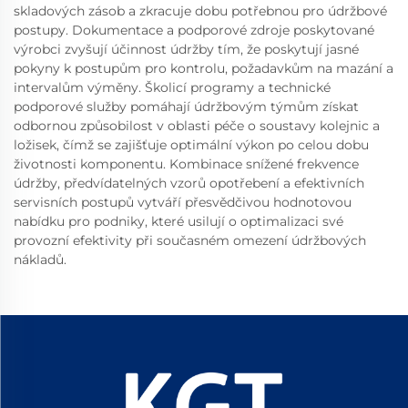
skladových zásob a zkracuje dobu potřebnou pro údržbové
postupy. Dokumentace a podporové zdroje poskytované
výrobci zvyšují účinnost údržby tím, že poskytují jasné
pokyny k postupům pro kontrolu, požadavkům na mazání a
intervalům výměny. Školicí programy a technické
podporové služby pomáhají údržbovým týmům získat
odbornou způsobilost v oblasti péče o soustavy kolejnic a
ložisek, čímž se zajišťuje optimální výkon po celou dobu
životnosti komponentu. Kombinace snížené frekvence
údržby, předvídatelných vzorů opotřebení a efektivních
servisních postupů vytváří přesvědčivou hodnotovou
nabídku pro podniky, které usilují o optimalizaci své
provozní efektivity při současném omezení údržbových
nákladů.