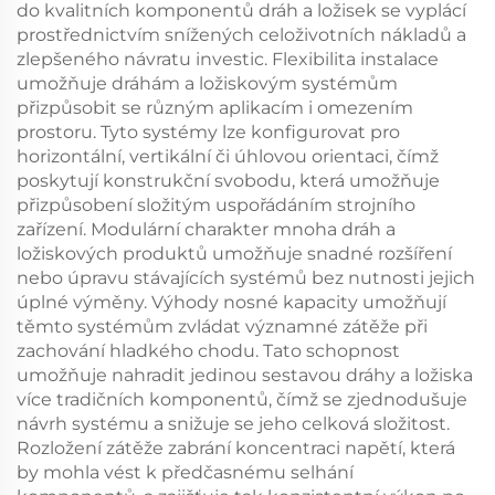
do kvalitních komponentů dráh a ložisek se vyplácí
prostřednictvím snížených celoživotních nákladů a
zlepšeného návratu investic. Flexibilita instalace
umožňuje dráhám a ložiskovým systémům
přizpůsobit se různým aplikacím i omezením
prostoru. Tyto systémy lze konfigurovat pro
horizontální, vertikální či úhlovou orientaci, čímž
poskytují konstrukční svobodu, která umožňuje
přizpůsobení složitým uspořádáním strojního
zařízení. Modulární charakter mnoha dráh a
ložiskových produktů umožňuje snadné rozšíření
nebo úpravu stávajících systémů bez nutnosti jejich
úplné výměny. Výhody nosné kapacity umožňují
těmto systémům zvládat významné zátěže při
zachování hladkého chodu. Tato schopnost
umožňuje nahradit jedinou sestavou dráhy a ložiska
více tradičních komponentů, čímž se zjednodušuje
návrh systému a snižuje se jeho celková složitost.
Rozložení zátěže zabrání koncentraci napětí, která
by mohla vést k předčasnému selhání