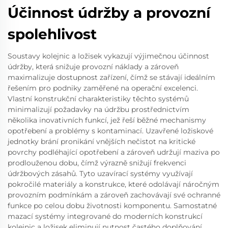
Účinnost údržby a provozní
spolehlivost
Soustavy kolejnic a ložisek vykazují výjimečnou účinnost
údržby, která snižuje provozní náklady a zároveň
maximalizuje dostupnost zařízení, čímž se stávají ideálním
řešením pro podniky zaměřené na operační excelenci.
Vlastní konstrukční charakteristiky těchto systémů
minimalizují požadavky na údržbu prostřednictvím
několika inovativních funkcí, jež řeší běžné mechanismy
opotřebení a problémy s kontaminací. Uzavřené ložiskové
jednotky brání pronikání vnějších nečistot na kritické
povrchy podléhající opotřebení a zároveň udržují maziva po
prodlouženou dobu, čímž výrazně snižují frekvenci
údržbových zásahů. Tyto uzavírací systémy využívají
pokročilé materiály a konstrukce, které odolávají náročným
provozním podmínkám a zároveň zachovávají své ochranné
funkce po celou dobu životnosti komponentu. Samostatné
mazací systémy integrované do moderních konstrukcí
kolejnic a ložisek eliminují nutnost častého doplňování