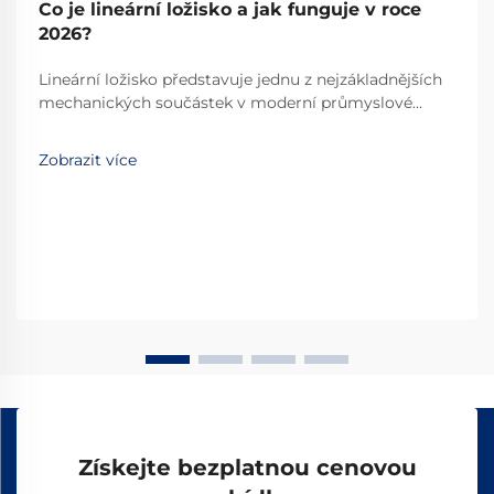
Co je lineární ložisko a jak funguje v roce
2026?
Lineární ložisko představuje jednu z nejzákladnějších
mechanických součástek v moderní průmyslové
automatizaci a přesné technice. Tyto specializované
zařízení umožňují hladký, řízený lineární pohyb po
Zobrazit více
předem určené dráze, čímž se stávají
nepostradatelnými...
Získejte bezplatnou cenovou