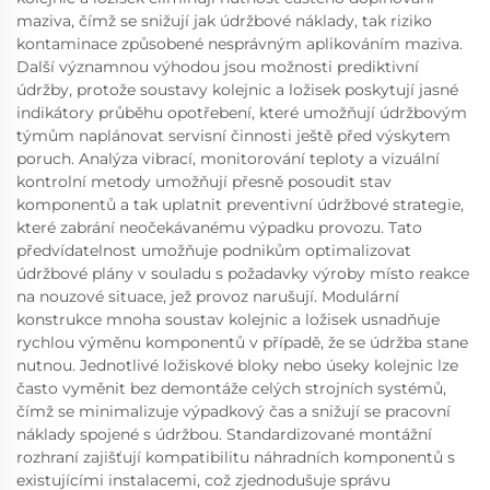
maziva, čímž se snižují jak údržbové náklady, tak riziko
kontaminace způsobené nesprávným aplikováním maziva.
Další významnou výhodou jsou možnosti prediktivní
údržby, protože soustavy kolejnic a ložisek poskytují jasné
indikátory průběhu opotřebení, které umožňují údržbovým
týmům naplánovat servisní činnosti ještě před výskytem
poruch. Analýza vibrací, monitorování teploty a vizuální
kontrolní metody umožňují přesně posoudit stav
komponentů a tak uplatnit preventivní údržbové strategie,
které zabrání neočekávanému výpadku provozu. Tato
předvídatelnost umožňuje podnikům optimalizovat
údržbové plány v souladu s požadavky výroby místo reakce
na nouzové situace, jež provoz narušují. Modulární
konstrukce mnoha soustav kolejnic a ložisek usnadňuje
rychlou výměnu komponentů v případě, že se údržba stane
nutnou. Jednotlivé ložiskové bloky nebo úseky kolejnic lze
často vyměnit bez demontáže celých strojních systémů,
čímž se minimalizuje výpadkový čas a snižují se pracovní
náklady spojené s údržbou. Standardizované montážní
rozhraní zajišťují kompatibilitu náhradních komponentů s
existujícími instalacemi, což zjednodušuje správu