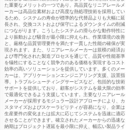
た重要なメリットの一つであり、高品質なリニアレールメ
ーカーは高品位素材および高度な熱処理技術を採用してい
るため、システムの寿命が標準的な代替品よりも大幅に延
長され、交換コストおよび保守によるダウンタイムの削減
につながります。こうしたシステムの滑らかな動作特性に
より振動および騒音が最小限に抑えられ、作業環境の改善
と、厳格な品質管理要件を満たす一貫した性能の確保が実
現されます。また、リニアレールメーカーは規模の経済お
よび専門化された製造プロセスを通じて、品質や性能基準
を犠牲にすることなく競争力のある価格を実現するコスト
効率の高いソリューションを提供しています。多くのメー
カーは、アプリケーションエンジニアリング支援、設置指
導、トラブルシューティングサービスなど、包括的な技術
サポートを提供しており、顧客がシステムを最大限の効率
で最適化できるよう支援しています。主要なリニアレール
メーカーが採用するモジュラー設計アプローチにより、カ
スタマイズおよびスケーラビリティが容易になり、企業は
生産要件の変化または拡大に応じてシステムを迅速に適応
させることができます。確立されたメーカーからの迅速な
納期はプロジェクト遅延を最小限に抑え、幅広い製品ライ