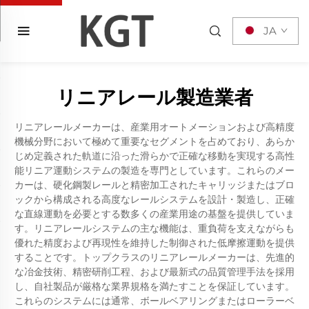
JA
リニアレール製造業者
リニアレールメーカーは、産業用オートメーションおよび高精度
機械分野において極めて重要なセグメントを占めており、あらか
じめ定義された軌道に沿った滑らかで正確な移動を実現する高性
能リニア運動システムの製造を専門としています。これらのメー
カーは、硬化鋼製レールと精密加工されたキャリッジまたはブロ
ックから構成される高度なレールシステムを設計・製造し、正確
な直線運動を必要とする数多くの産業用途の基盤を提供していま
す。リニアレールシステムの主な機能は、重負荷を支えながらも
優れた精度および再現性を維持した制御された低摩擦運動を提供
することです。トップクラスのリニアレールメーカーは、先進的
な冶金技術、精密研削工程、および最新式の品質管理手法を採用
し、自社製品が厳格な業界規格を満たすことを保証しています。
これらのシステムには通常、ボールベアリングまたはローラーベ