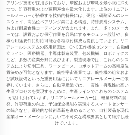
アリング技術が採用されており、摩擦および摩耗を最小限に抑え
つつ、許容荷重および運用寿命を最大化します。上位のリニアレ
ールメーカーが搭載する技術的特長には、硬化・研削済みのレー
スウェイ、高品位ベアリング鋼による構造、特殊潤滑システム、
および耐腐食性コーティングが含まれます。また、多くのメーカ
ーでは、設置および保守作業を容易にするモジュラー設計や、多
様な用途要件に対応可能な各種取付構成も提供しています。リニ
アレールシステムの応用範囲は、CNC工作機械センター、自動組
立ライン、医療機器、半導体製造装置、包装機械、ロボティクス
など、多数の産業分野に及びます。製造現場では、これらのシス
テムにより切削工具、ワークピース、ロボットアームの高精度位
置決めが可能となります。航空宇宙産業では、航空機の組立およ
び試験設備といった重要用途においてリニアレールメーカーに依
存しています。さらに、自動車産業では、一貫性・再現性の高い
生産プロセスを実現するために、生産ラインでこれらのシステム
が活用されています。リニアレールメーカーは、軽量材料の開
発、許容荷重の向上、予知保全機能を実現するスマートセンサー
の統合など、継続的な技術革新を進めることで、自社製品を現代
産業オートメーションにおいて不可欠な構成要素として維持し続
けています。