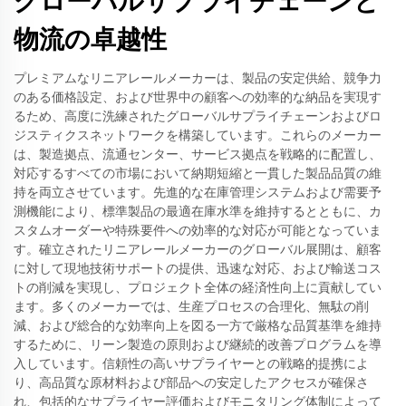
グローバルサプライチェーンと
物流の卓越性
プレミアムなリニアレールメーカーは、製品の安定供給、競争力
のある価格設定、および世界中の顧客への効率的な納品を実現す
るため、高度に洗練されたグローバルサプライチェーンおよびロ
ジスティクスネットワークを構築しています。これらのメーカー
は、製造拠点、流通センター、サービス拠点を戦略的に配置し、
対応するすべての市場において納期短縮と一貫した製品品質の維
持を両立させています。先進的な在庫管理システムおよび需要予
測機能により、標準製品の最適在庫水準を維持するとともに、カ
スタムオーダーや特殊要件への効率的な対応が可能となっていま
す。確立されたリニアレールメーカーのグローバル展開は、顧客
に対して現地技術サポートの提供、迅速な対応、および輸送コス
トの削減を実現し、プロジェクト全体の経済性向上に貢献してい
ます。多くのメーカーでは、生産プロセスの合理化、無駄の削
減、および総合的な効率向上を図る一方で厳格な品質基準を維持
するために、リーン製造の原則および継続的改善プログラムを導
入しています。信頼性の高いサプライヤーとの戦略的提携によ
り、高品質な原材料および部品への安定したアクセスが確保さ
れ、包括的なサプライヤー評価およびモニタリング体制によって