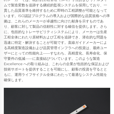
ムで製造変数を追跡する継続的監視システムを採用しており、一
貫した品質基準を維持するために即時の工程調整が可能となって
います。ISO認証プログラムの導入および国際的な品質規格への準
拠は、これらのメーカーが卓越性に向けた献身を示すものであ
り、顧客に対して製品の信頼性に対する確信を提供します。さら
に、包括的なトレーサビリティシステムにより、メーカーは生産
工程全体にわたり原材料および工程を追跡でき、潜在的な問題を
迅速に特定・解決することが可能です。直線ガイドメーカーによ
る高精度製造設備および品質管理インフラへの投資は、最終ユー
ザーにとっての性能向上——すなわち、高精度化、長寿命化、保
守要件の低減——に直接結びついています。このような製造
Excellence への取り組みは、これらの企業が包括的な保証および
技術サポートを提供することを可能にし、顧客の投資を守るとと
もに、運用ライフサイクル全体にわたって最適なシステム性能を
確保します。