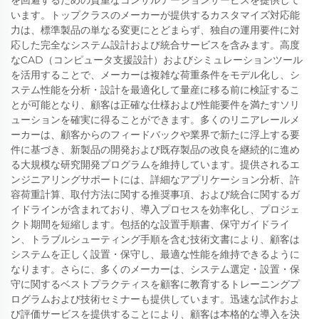
を回避するための貴重なコンサルテーションサービスを提供して
います。トップクラスのメーカーが提供するカスタマイズ対応能
力は、標準製品の単なる変更にとどまらず、独自の運用要件に対
応した完全なシステム設計および統合サービスを含みます。高度
なCAD（コンピュータ支援設計）およびシミュレーションツール
を活用することで、メーカーは複雑な荷重条件をモデル化し、シ
ステム性能を分析・設計を最適化して量産に移る前に検証するこ
とが可能となり、顧客は正確な仕様および性能要件を満たすソリ
ューションを確実に得ることができます。多くのリニアレールメ
ーカーは、顧客からのフィードバックや業界で新たに浮上する要
件に基づき、新製品の開発および既存製品の改良を継続的に進め
る大規模な研究開発プログラムを維持しています。提供されるエ
ンジニアリングサポートには、詳細なアプリケーション分析、許
容荷重計算、取付方法に関する推奨事項、および統合に関するガ
イドラインが含まれており、導入プロセスを効率化し、プロジェ
クト期間を短縮します。包括的な設置手順書、保守ガイドライ
ン、トラブルシューティング手順を含む技術文書により、顧客は
システムを正しく設置・保守し、最適な性能を維持できるように
なります。さらに、多くのメーカーは、システム選定・設置・保
守に関するベストプラクティスを顧客に教育するトレーニングプ
ログラムおよび技術セミナーも提供しています。迅速な試作およ
び評価サービスを提供することにより、顧客は本格的な導入を決