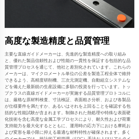
高度な製造精度と品質管理
主要な直線ガイドメーカーは、先進的な製造精度への取り組み
と、優れた製品信頼性および性能の一貫性を保証する包括的な品
質管理プロセスを通じて、他社と差別化されています。これらの
メーカーは、マイクロメートル単位の公差を製造工程全体で維持
できるよう、高精度研削機、三次元測定機、自動組立システムな
どを備えた最新鋭の生産設備に多額の投資を行っています。トッ
プクラスの直線ガイドメーカーが実施する品質管理プロトコルに
は、厳格な原材料検査、寸法検証、表面粗さ分析、および各製品
が仕様要件を満たすか、あるいはそれを上回ることを確認する包
括的な性能試験が含まれます。制御された熱処理や特殊な表面硬
化技術を含む高度な金属工学プロセスにより、耐久性および荷重
支持能力を最大化するとともに、運用時の応力下における摩耗お
よび変形を最小限に抑える最適な材料特性が確保されます。多く
のメーカーでは、統計的工程管理（SPC）手法およびリアルタイ