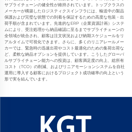
サプライチェーンの健全性が維持されています。トップクラスの
メーカーが構築したロジスティクスインフラには、輸送中の製品
保護および完璧な状態での到着を保証するための高度な包装・出
荷手順が含まれています。先進的なERP（企業資源計画）システ
ムにより、受注処理から納品確認に至るまでサプライチェーンの
全領域が統合され、顧客は注文状況および納期スケジュールをリ
アルタイムで可視化できます。さらに、多くのリニアレールメー
カーでは、緊急時の迅速出荷やコスト最適化のための集荷出荷な
ど、柔軟な納品オプションを提供しています。こうしたグローバ
ルサプライチェーン能力への投資は、顧客満足度の向上、総所有
コスト（TCO）の削減、およびリニアモーションシステムを自社
運用に導入する顧客におけるプロジェクト成功確率の向上という
形で実を結んでいます。