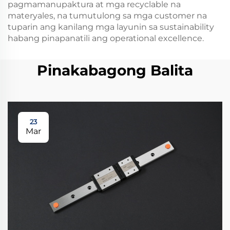
pagmamanupaktura at mga recyclable na
materyales, na tumutulong sa mga customer na
tuparin ang kanilang mga layunin sa sustainability
habang pinapanatili ang operational excellence.
Pinakabagong Balita
23
Mar