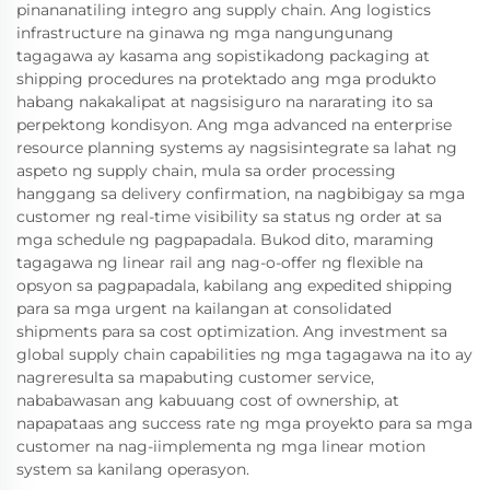
pinananatiling integro ang supply chain. Ang logistics
infrastructure na ginawa ng mga nangungunang
tagagawa ay kasama ang sopistikadong packaging at
shipping procedures na protektado ang mga produkto
habang nakakalipat at nagsisiguro na nararating ito sa
perpektong kondisyon. Ang mga advanced na enterprise
resource planning systems ay nagsisintegrate sa lahat ng
aspeto ng supply chain, mula sa order processing
hanggang sa delivery confirmation, na nagbibigay sa mga
customer ng real-time visibility sa status ng order at sa
mga schedule ng pagpapadala. Bukod dito, maraming
tagagawa ng linear rail ang nag-o-offer ng flexible na
opsyon sa pagpapadala, kabilang ang expedited shipping
para sa mga urgent na kailangan at consolidated
shipments para sa cost optimization. Ang investment sa
global supply chain capabilities ng mga tagagawa na ito ay
nagreresulta sa mapabuting customer service,
nababawasan ang kabuuang cost of ownership, at
napapataas ang success rate ng mga proyekto para sa mga
customer na nag-iimplementa ng mga linear motion
system sa kanilang operasyon.