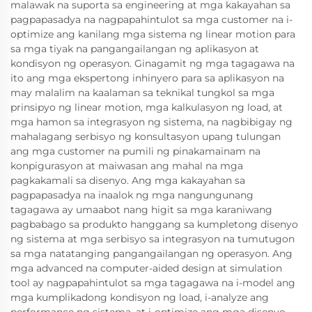
malawak na suporta sa engineering at mga kakayahan sa
pagpapasadya na nagpapahintulot sa mga customer na i-
optimize ang kanilang mga sistema ng linear motion para
sa mga tiyak na pangangailangan ng aplikasyon at
kondisyon ng operasyon. Ginagamit ng mga tagagawa na
ito ang mga ekspertong inhinyero para sa aplikasyon na
may malalim na kaalaman sa teknikal tungkol sa mga
prinsipyo ng linear motion, mga kalkulasyon ng load, at
mga hamon sa integrasyon ng sistema, na nagbibigay ng
mahalagang serbisyo ng konsultasyon upang tulungan
ang mga customer na pumili ng pinakamainam na
konpigurasyon at maiwasan ang mahal na mga
pagkakamali sa disenyo. Ang mga kakayahan sa
pagpapasadya na inaalok ng mga nangungunang
tagagawa ay umaabot nang higit sa mga karaniwang
pagbabago sa produkto hanggang sa kumpletong disenyo
ng sistema at mga serbisyo sa integrasyon na tumutugon
sa mga natatanging pangangailangan ng operasyon. Ang
mga advanced na computer-aided design at simulation
tool ay nagpapahintulot sa mga tagagawa na i-model ang
mga kumplikadong kondisyon ng load, i-analyze ang