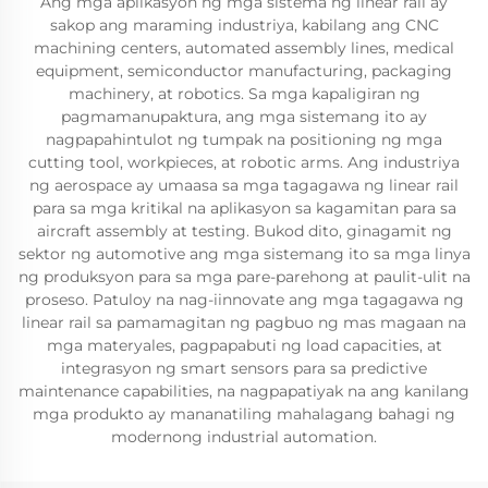
Ang mga aplikasyon ng mga sistema ng linear rail ay
sakop ang maraming industriya, kabilang ang CNC
machining centers, automated assembly lines, medical
equipment, semiconductor manufacturing, packaging
machinery, at robotics. Sa mga kapaligiran ng
pagmamanupaktura, ang mga sistemang ito ay
nagpapahintulot ng tumpak na positioning ng mga
cutting tool, workpieces, at robotic arms. Ang industriya
ng aerospace ay umaasa sa mga tagagawa ng linear rail
para sa mga kritikal na aplikasyon sa kagamitan para sa
aircraft assembly at testing. Bukod dito, ginagamit ng
sektor ng automotive ang mga sistemang ito sa mga linya
ng produksyon para sa mga pare-parehong at paulit-ulit na
proseso. Patuloy na nag-iinnovate ang mga tagagawa ng
linear rail sa pamamagitan ng pagbuo ng mas magaan na
mga materyales, pagpapabuti ng load capacities, at
integrasyon ng smart sensors para sa predictive
maintenance capabilities, na nagpapatiyak na ang kanilang
mga produkto ay mananatiling mahalagang bahagi ng
modernong industrial automation.