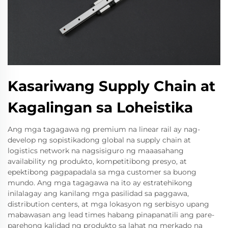
Kasariwang Supply Chain at
Kagalingan sa Loheistika
Ang mga tagagawa ng premium na linear rail ay nag-
develop ng sopistikadong global na supply chain at
logistics network na nagsisiguro ng maaasahang
availability ng produkto, kompetitibong presyo, at
epektibong pagpapadala sa mga customer sa buong
mundo. Ang mga tagagawa na ito ay estratehikong
inilalagay ang kanilang mga pasilidad sa paggawa,
distribution centers, at mga lokasyon ng serbisyo upang
mabawasan ang lead times habang pinapanatili ang pare-
parehong kalidad ng produkto sa lahat ng merkado na