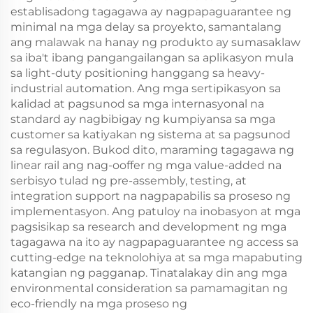
establisadong tagagawa ay nagpapaguarantee ng
minimal na mga delay sa proyekto, samantalang
ang malawak na hanay ng produkto ay sumasaklaw
sa iba't ibang pangangailangan sa aplikasyon mula
sa light-duty positioning hanggang sa heavy-
industrial automation. Ang mga sertipikasyon sa
kalidad at pagsunod sa mga internasyonal na
standard ay nagbibigay ng kumpiyansa sa mga
customer sa katiyakan ng sistema at sa pagsunod
sa regulasyon. Bukod dito, maraming tagagawa ng
linear rail ang nag-ooffer ng mga value-added na
serbisyo tulad ng pre-assembly, testing, at
integration support na nagpapabilis sa proseso ng
implementasyon. Ang patuloy na inobasyon at mga
pagsisikap sa research and development ng mga
tagagawa na ito ay nagpapaguarantee ng access sa
cutting-edge na teknolohiya at sa mga mapabuting
katangian ng pagganap. Tinatalakay din ang mga
environmental consideration sa pamamagitan ng
eco-friendly na mga proseso ng