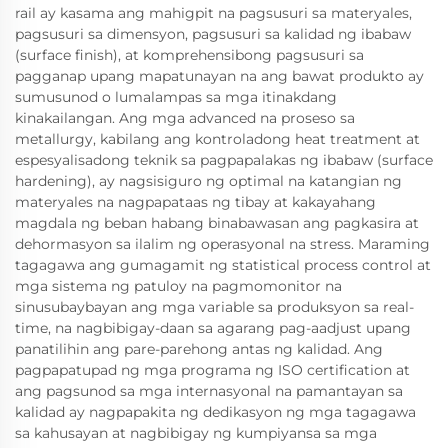
rail ay kasama ang mahigpit na pagsusuri sa materyales,
pagsusuri sa dimensyon, pagsusuri sa kalidad ng ibabaw
(surface finish), at komprehensibong pagsusuri sa
pagganap upang mapatunayan na ang bawat produkto ay
sumusunod o lumalampas sa mga itinakdang
kinakailangan. Ang mga advanced na proseso sa
metallurgy, kabilang ang kontroladong heat treatment at
espesyalisadong teknik sa pagpapalakas ng ibabaw (surface
hardening), ay nagsisiguro ng optimal na katangian ng
materyales na nagpapataas ng tibay at kakayahang
magdala ng beban habang binabawasan ang pagkasira at
dehormasyon sa ilalim ng operasyonal na stress. Maraming
tagagawa ang gumagamit ng statistical process control at
mga sistema ng patuloy na pagmomonitor na
sinusubaybayan ang mga variable sa produksyon sa real-
time, na nagbibigay-daan sa agarang pag-aadjust upang
panatilihin ang pare-parehong antas ng kalidad. Ang
pagpapatupad ng mga programa ng ISO certification at
ang pagsunod sa mga internasyonal na pamantayan sa
kalidad ay nagpapakita ng dedikasyon ng mga tagagawa
sa kahusayan at nagbibigay ng kumpiyansa sa mga