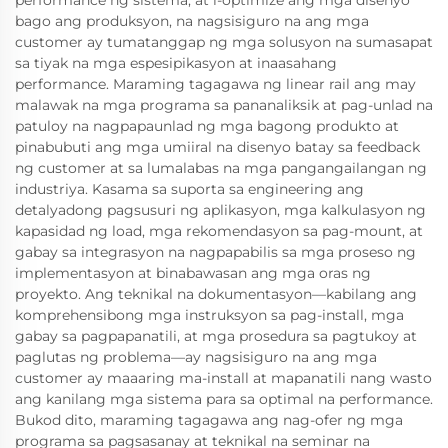
performance ng sistema, at i-optimize ang mga disenyo
bago ang produksyon, na nagsisiguro na ang mga
customer ay tumatanggap ng mga solusyon na sumasapat
sa tiyak na mga espesipikasyon at inaasahang
performance. Maraming tagagawa ng linear rail ang may
malawak na mga programa sa pananaliksik at pag-unlad na
patuloy na nagpapaunlad ng mga bagong produkto at
pinabubuti ang mga umiiral na disenyo batay sa feedback
ng customer at sa lumalabas na mga pangangailangan ng
industriya. Kasama sa suporta sa engineering ang
detalyadong pagsusuri ng aplikasyon, mga kalkulasyon ng
kapasidad ng load, mga rekomendasyon sa pag-mount, at
gabay sa integrasyon na nagpapabilis sa mga proseso ng
implementasyon at binabawasan ang mga oras ng
proyekto. Ang teknikal na dokumentasyon—kabilang ang
komprehensibong mga instruksyon sa pag-install, mga
gabay sa pagpapanatili, at mga prosedura sa pagtukoy at
paglutas ng problema—ay nagsisiguro na ang mga
customer ay maaaring ma-install at mapanatili nang wasto
ang kanilang mga sistema para sa optimal na performance.
Bukod dito, maraming tagagawa ang nag-ofer ng mga
programa sa pagsasanay at teknikal na seminar na