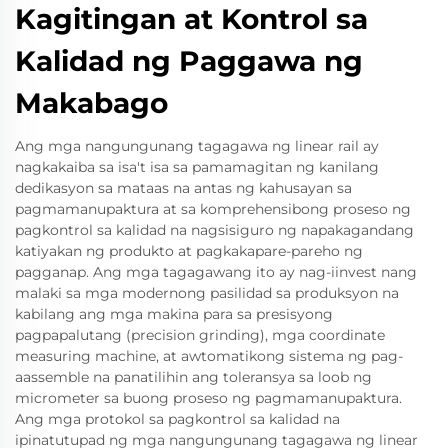
Kagitingan at Kontrol sa
Kalidad ng Paggawa ng
Makabago
Ang mga nangungunang tagagawa ng linear rail ay
nagkakaiba sa isa't isa sa pamamagitan ng kanilang
dedikasyon sa mataas na antas ng kahusayan sa
pagmamanupaktura at sa komprehensibong proseso ng
pagkontrol sa kalidad na nagsisiguro ng napakagandang
katiyakan ng produkto at pagkakapare-pareho ng
pagganap. Ang mga tagagawang ito ay nag-iinvest nang
malaki sa mga modernong pasilidad sa produksyon na
kabilang ang mga makina para sa presisyong
pagpapalutang (precision grinding), mga coordinate
measuring machine, at awtomatikong sistema ng pag-
aassemble na panatilihin ang toleransya sa loob ng
micrometer sa buong proseso ng pagmamanupaktura.
Ang mga protokol sa pagkontrol sa kalidad na
ipinatutupad ng mga nangungunang tagagawa ng linear