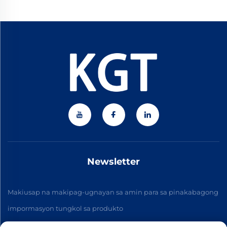
Newsletter
Makiusap na makipag-ugnayan sa amin para sa pinakabagong
impormasyon tungkol sa produkto