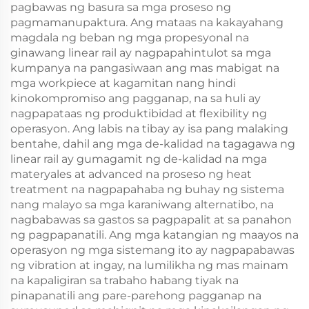
pagbawas ng basura sa mga proseso ng
pagmamanupaktura. Ang mataas na kakayahang
magdala ng beban ng mga propesyonal na
ginawang linear rail ay nagpapahintulot sa mga
kumpanya na pangasiwaan ang mas mabigat na
mga workpiece at kagamitan nang hindi
kinokompromiso ang pagganap, na sa huli ay
nagpapataas ng produktibidad at flexibility ng
operasyon. Ang labis na tibay ay isa pang malaking
bentahe, dahil ang mga de-kalidad na tagagawa ng
linear rail ay gumagamit ng de-kalidad na mga
materyales at advanced na proseso ng heat
treatment na nagpapahaba ng buhay ng sistema
nang malayo sa mga karaniwang alternatibo, na
nagbabawas sa gastos sa pagpapalit at sa panahon
ng pagpapanatili. Ang mga katangian ng maayos na
operasyon ng mga sistemang ito ay nagpapabawas
ng vibration at ingay, na lumilikha ng mas mainam
na kapaligiran sa trabaho habang tiyak na
pinapanatili ang pare-parehong pagganap na