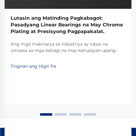
Lutasin ang Matinding Pagkabagot:
Pasadyang Linear Bearings na May Chrome
Plating at Presisyong Pagpapakalat.
Ang mga makinarya sa industriya ay lubos na
umaasa sa mga bahagi na may kahusayan upang
mapanatili ang kahusayan ng operasyon at
mabawasan ang panahon ng pagkakasira. Sa gitna ng
Tingnan ang Higit Pa
mga mahalagang bahaging ito, ang linear bearing ay
isang pangunahing elemento na nagpapahintulot ng
maayos at kontroladong linear na galaw...