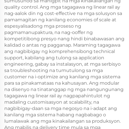
sumusunod sa mahigpit na mga kinakailangan ng
quality control. Ang mga tagagawa ng linear rail ay
nag-aalok din ng cost-effective na mga solusyon sa
pamamagitan ng kanilang economies of scale at
espesyalisadong mga proseso ng
pagmamanupaktura, na nag-ooffer ng
kompetitibong presyo nang hindi binabawasan ang
kalidad o antas ng pagganap. Maraming tagagawa
ang nagbibigay ng komprehensibong technical
support, kabilang ang tulong sa application
engineering, gabay sa instalasyon, at mga serbisyo
sa troubleshooting na tumutulong sa mga
customer na i-optimize ang kanilang mga sistema
para sa pinakamataas na kahusayan. Ang modular
na disenyo na tinatanggap ng mga nangungunang
tagagawa ng linear rail ay nagpapahintulot ng
madaling customisasyon at scalability, na
nagbibigay-daan sa mga negosyo na i-adapt ang
kanilang mga sistema habang nagbabago o
lumalawak ang mga kinakailangan sa produksyon.
Ang mabilis na delivery time mula sa mga