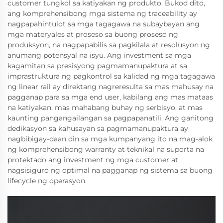
customer tungkol sa katiyakan ng produkto. Bukod dito,
ang komprehensibong mga sistema ng traceability ay
nagpapahintulot sa mga tagagawa na subaybayan ang
mga materyales at proseso sa buong proseso ng
produksyon, na nagpapabilis sa pagkilala at resolusyon ng
anumang potensyal na isyu. Ang investment sa mga
kagamitan sa presisyong pagmamanupaktura at sa
imprastruktura ng pagkontrol sa kalidad ng mga tagagawa
ng linear rail ay direktang nagreresulta sa mas mahusay na
pagganap para sa mga end user, kabilang ang mas mataas
na katiyakan, mas mahabang buhay ng serbisyo, at mas
kaunting pangangailangan sa pagpapanatili. Ang ganitong
dedikasyon sa kahusayan sa pagmamanupaktura ay
nagbibigay-daan din sa mga kumpanyang ito na mag-alok
ng komprehensibong warranty at teknikal na suporta na
protektado ang investment ng mga customer at
nagsisiguro ng optimal na pagganap ng sistema sa buong
lifecycle ng operasyon.