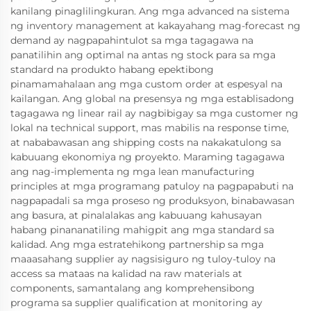
kanilang pinaglilingkuran. Ang mga advanced na sistema
ng inventory management at kakayahang mag-forecast ng
demand ay nagpapahintulot sa mga tagagawa na
panatilihin ang optimal na antas ng stock para sa mga
standard na produkto habang epektibong
pinamamahalaan ang mga custom order at espesyal na
kailangan. Ang global na presensya ng mga establisadong
tagagawa ng linear rail ay nagbibigay sa mga customer ng
lokal na technical support, mas mabilis na response time,
at nababawasan ang shipping costs na nakakatulong sa
kabuuang ekonomiya ng proyekto. Maraming tagagawa
ang nag-implementa ng mga lean manufacturing
principles at mga programang patuloy na pagpapabuti na
nagpapadali sa mga proseso ng produksyon, binabawasan
ang basura, at pinalalakas ang kabuuang kahusayan
habang pinananatiling mahigpit ang mga standard sa
kalidad. Ang mga estratehikong partnership sa mga
maaasahang supplier ay nagsisiguro ng tuloy-tuloy na
access sa mataas na kalidad na raw materials at
components, samantalang ang komprehensibong
programa sa supplier qualification at monitoring ay