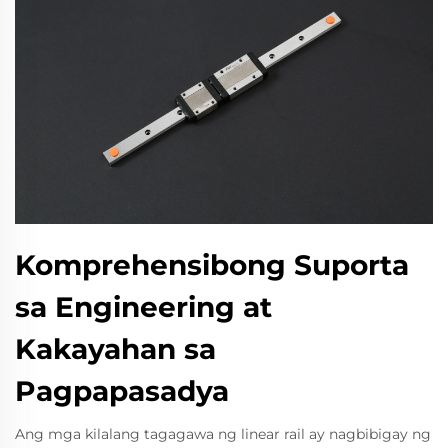
Komprehensibong Suporta
sa Engineering at
Kakayahan sa
Pagpapasadya
Ang mga kilalang tagagawa ng linear rail ay nagbibigay ng