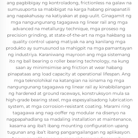
ang pagbibigay ng kontroladong, frictionless na galaw na
sumusuporta sa mabibigat na karga habang pinapanatili
ang napakahusay na katiyakan at pag-uulit. Ginagamit ng
mga nangungunang tagagawa ng linear rail ang mga
advanced na metallurgy technique, mga proseso ng
precision grinding, at state-of-the-art na mga hakbang sa
quality control upang matiyak na ang kanilang mga
produkto ay sumusunod sa mahigpit na mga pamantayan
ng industriya. Karaniwang mayroon ang mga sistemang
ito ng ball bearing o roller bearing technology, na kung
saan ay minimsimise ang friction at wear habang
pinapataas ang load capacity at operational lifespan. Ang
mga teknolohikal na katangian na isinama ng mga
nangungunang tagagawa ng linear rail ay kinabibilangan
ng hardened at ground raceways, konstruksyon mula sa
high-grade bearing steel, mga espesyalisadong lubrication
system, at mga corrosion-resistant coating. Marami ring
tagagawa ang nag-ooffer ng modular na disenyo na
nagpapahadlang sa madaling installation at maintenance,
kasama ang iba’t ibang mounting configuration upang
tugunan ang iba’t ibang pangangailangan ng aplikasyon.