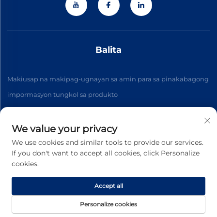
Balita
Makiusap na makipag-ugnayan sa amin para sa pinakabagong
impormasyon tungkol sa produkto
We value your privacy
Mag-subscribe
We use cookies and similar tools to provide our services.
If you don't want to accept all cookies, click Personalize
cookies.
Copyright © 2026 Zhejiang Jiateng Precision Technology
Co.,Ltd. Lahat ng karapatan ay nakareserba. -
Patakaran sa
Pagkapribado
Accept all
Personalize cookies