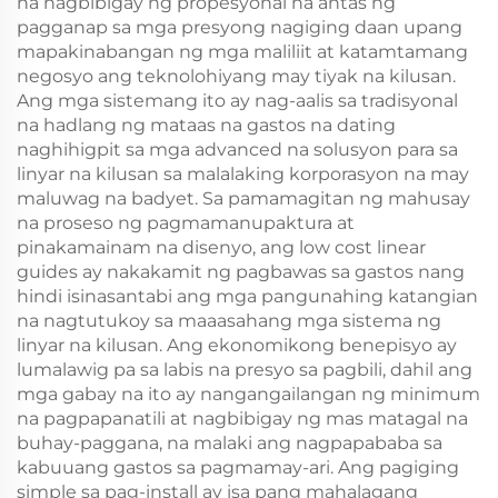
na nagbibigay ng propesyonal na antas ng
pagganap sa mga presyong nagiging daan upang
mapakinabangan ng mga maliliit at katamtamang
negosyo ang teknolohiyang may tiyak na kilusan.
Ang mga sistemang ito ay nag-aalis sa tradisyonal
na hadlang ng mataas na gastos na dating
naghihigpit sa mga advanced na solusyon para sa
linyar na kilusan sa malalaking korporasyon na may
maluwag na badyet. Sa pamamagitan ng mahusay
na proseso ng pagmamanupaktura at
pinakamainam na disenyo, ang low cost linear
guides ay nakakamit ng pagbawas sa gastos nang
hindi isinasantabi ang mga pangunahing katangian
na nagtutukoy sa maaasahang mga sistema ng
linyar na kilusan. Ang ekonomikong benepisyo ay
lumalawig pa sa labis na presyo sa pagbili, dahil ang
mga gabay na ito ay nangangailangan ng minimum
na pagpapanatili at nagbibigay ng mas matagal na
buhay-paggana, na malaki ang nagpapababa sa
kabuuang gastos sa pagmamay-ari. Ang pagiging
simple sa pag-install ay isa pang mahalagang