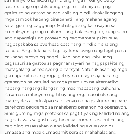
sa inhinyero sa likod ng murang mga linear guide ay
kasama ang sopistikadong mga estratehiya sa pag-
optimize ng gastos na nag-aalis ng hindi kinakailangang
mga tampok habang pinapanatili ang mahahalagang
katangian ng pagganap. Mahalaga ang kahusayan sa
produksyon upang makamit ang balanseng ito, kung saan
ang napagsigla ng proseso ng pagmamanupaktura ay
nagpapababa sa overhead cost nang hindi sinisira ang
kalidad. Ang alok na halaga ay lumalawig nang higit pa sa
paunang presyo ng pagbili, kabilang ang kabuuang
pagsusuri sa gastos sa pagmamay-ari na nagpapakita ng
matagalang benepisyong pinansyal. Natutuklasan ng mga
gumagamit na ang mga gabay na ito ay may haba ng
operasyon na katulad ng mga premium na alternatibo
habang nangangailangan ng mas mababang puhunan.
Kasama sa inhinyero ng tibay ang mga nasubok nang
materyales at prinsipyo sa disenyo na nagsisiguro ng pare-
parehong pagganap sa mahabang panahon ng operasyon.
Sinisiguro ng mga protokol sa pagtitiyak ng kalidad na ang
pagbabawas sa gastos ay hindi kailanman sasacrifice ang
pagiging maaasahan o ang kalidad ng akurasyon na
umaasa ang mga gumagamit para sa mahahalagang