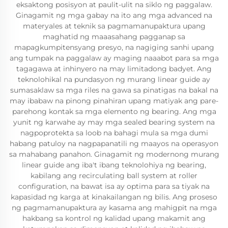
eksaktong posisyon at paulit-ulit na siklo ng paggalaw.
Ginagamit ng mga gabay na ito ang mga advanced na
materyales at teknik sa pagmamanupaktura upang
maghatid ng maaasahang pagganap sa
mapagkumpitensyang presyo, na nagiging sanhi upang
ang tumpak na paggalaw ay maging naaabot para sa mga
tagagawa at inhinyero na may limitadong badyet. Ang
teknolohikal na pundasyon ng murang linear guide ay
sumasaklaw sa mga riles na gawa sa pinatigas na bakal na
may ibabaw na pinong pinahiran upang matiyak ang pare-
parehong kontak sa mga elemento ng bearing. Ang mga
yunit ng karwahe ay may mga sealed bearing system na
nagpoprotekta sa loob na bahagi mula sa mga dumi
habang patuloy na nagpapanatili ng maayos na operasyon
sa mahabang panahon. Ginagamit ng modernong murang
linear guide ang iba't ibang teknolohiya ng bearing,
kabilang ang recirculating ball system at roller
configuration, na bawat isa ay optima para sa tiyak na
kapasidad ng karga at kinakailangan ng bilis. Ang proseso
ng pagmamanupaktura ay kasama ang mahigpit na mga
hakbang sa kontrol ng kalidad upang makamit ang