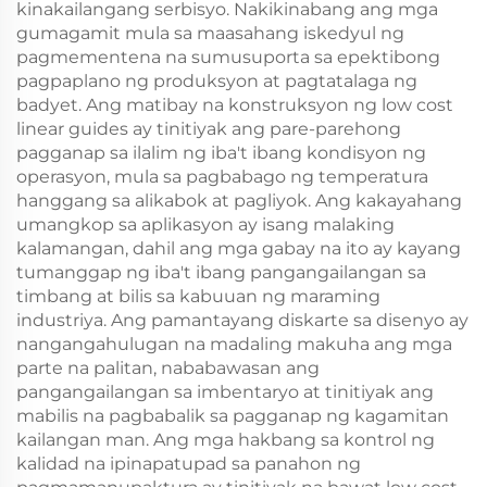
kinakailangang serbisyo. Nakikinabang ang mga
gumagamit mula sa maasahang iskedyul ng
pagmementena na sumusuporta sa epektibong
pagpaplano ng produksyon at pagtatalaga ng
badyet. Ang matibay na konstruksyon ng low cost
linear guides ay tinitiyak ang pare-parehong
pagganap sa ilalim ng iba't ibang kondisyon ng
operasyon, mula sa pagbabago ng temperatura
hanggang sa alikabok at pagliyok. Ang kakayahang
umangkop sa aplikasyon ay isang malaking
kalamangan, dahil ang mga gabay na ito ay kayang
tumanggap ng iba't ibang pangangailangan sa
timbang at bilis sa kabuuan ng maraming
industriya. Ang pamantayang diskarte sa disenyo ay
nangangahulugan na madaling makuha ang mga
parte na palitan, nababawasan ang
pangangailangan sa imbentaryo at tinitiyak ang
mabilis na pagbabalik sa pagganap ng kagamitan
kailangan man. Ang mga hakbang sa kontrol ng
kalidad na ipinapatupad sa panahon ng