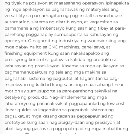
ng tiyak na posisyon at maaasahang operasyon. Ipinapakita
ng mga aplikasyon sa paghahawak ng materyales ang
versatility sa pamamagitan ng pag-install sa warehouse
automation, sistema ng distribusyon, at kagamitan sa
pamamahala ng imbentaryo kung saan ang tibay at pare-
parehong pagganap ay sumusuporta sa kahusayan ng
operasyon. Ginagamit ng industriya ng woodworking ang
mga gabay na ito sa CNC machines, panel saws, at
finishing equipment kung saan nakakaapekto ang
presisyong kontrol sa galaw sa kalidad ng produkto at
kahusayan ng produksyon. Kasama sa mga aplikasyon sa
pagmamanupaktura ng tela ang mga makina sa
paghahabi, sistema ng pagputol, at kagamitan sa pag-
inspeksyon ng kalidad kung saan ang maaasahang linear
motion ay sumusuporta sa pare-parehong teknikal na
detalye ng produkto. Nag-iimplementa ang mga
laboratoryo ng pananaliksik at pagpapaunlad ng low cost
linear guides sa kagamitan sa pagsubok, sistema ng
pagsukat, at mga kasangkapan sa pagpapaunlad ng
prototype kung saan nagbibigay-daan ang presisyon at
abot-kayang gastos sa pagpapatupad ng mga inobatibong