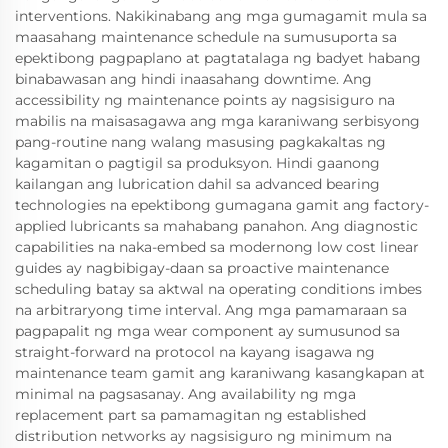
interventions. Nakikinabang ang mga gumagamit mula sa
maasahang maintenance schedule na sumusuporta sa
epektibong pagpaplano at pagtatalaga ng badyet habang
binabawasan ang hindi inaasahang downtime. Ang
accessibility ng maintenance points ay nagsisiguro na
mabilis na maisasagawa ang mga karaniwang serbisyong
pang-routine nang walang masusing pagkakaltas ng
kagamitan o pagtigil sa produksyon. Hindi gaanong
kailangan ang lubrication dahil sa advanced bearing
technologies na epektibong gumagana gamit ang factory-
applied lubricants sa mahabang panahon. Ang diagnostic
capabilities na naka-embed sa modernong low cost linear
guides ay nagbibigay-daan sa proactive maintenance
scheduling batay sa aktwal na operating conditions imbes
na arbitraryong time interval. Ang mga pamamaraan sa
pagpapalit ng mga wear component ay sumusunod sa
straight-forward na protocol na kayang isagawa ng
maintenance team gamit ang karaniwang kasangkapan at
minimal na pagsasanay. Ang availability ng mga
replacement part sa pamamagitan ng established
distribution networks ay nagsisiguro ng minimum na