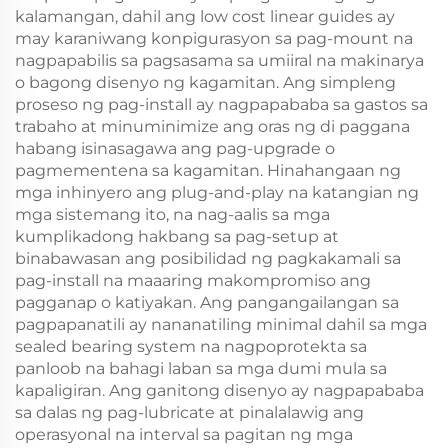
kalamangan, dahil ang low cost linear guides ay
may karaniwang konpigurasyon sa pag-mount na
nagpapabilis sa pagsasama sa umiiral na makinarya
o bagong disenyo ng kagamitan. Ang simpleng
proseso ng pag-install ay nagpapababa sa gastos sa
trabaho at minuminimize ang oras ng di paggana
habang isinasagawa ang pag-upgrade o
pagmementena sa kagamitan. Hinahangaan ng
mga inhinyero ang plug-and-play na katangian ng
mga sistemang ito, na nag-aalis sa mga
kumplikadong hakbang sa pag-setup at
binabawasan ang posibilidad ng pagkakamali sa
pag-install na maaaring makompromiso ang
pagganap o katiyakan. Ang pangangailangan sa
pagpapanatili ay nananatiling minimal dahil sa mga
sealed bearing system na nagpoprotekta sa
panloob na bahagi laban sa mga dumi mula sa
kapaligiran. Ang ganitong disenyo ay nagpapababa
sa dalas ng pag-lubricate at pinalalawig ang
operasyonal na interval sa pagitan ng mga