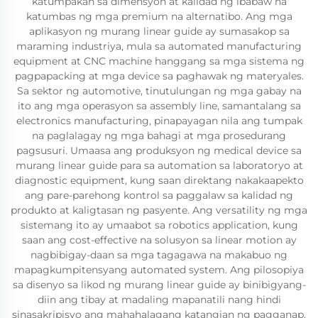
katumpakan sa dimensyon at kalidad ng ibabaw na
katumbas ng mga premium na alternatibo. Ang mga
aplikasyon ng murang linear guide ay sumasakop sa
maraming industriya, mula sa automated manufacturing
equipment at CNC machine hanggang sa mga sistema ng
pagpapacking at mga device sa paghawak ng materyales.
Sa sektor ng automotive, tinutulungan ng mga gabay na
ito ang mga operasyon sa assembly line, samantalang sa
electronics manufacturing, pinapayagan nila ang tumpak
na paglalagay ng mga bahagi at mga prosedurang
pagsusuri. Umaasa ang produksyon ng medical device sa
murang linear guide para sa automation sa laboratoryo at
diagnostic equipment, kung saan direktang nakakaapekto
ang pare-parehong kontrol sa paggalaw sa kalidad ng
produkto at kaligtasan ng pasyente. Ang versatility ng mga
sistemang ito ay umaabot sa robotics application, kung
saan ang cost-effective na solusyon sa linear motion ay
nagbibigay-daan sa mga tagagawa na makabuo ng
mapagkumpitensyang automated system. Ang pilosopiya
sa disenyo sa likod ng murang linear guide ay binibigyang-
diin ang tibay at madaling mapanatili nang hindi
sinasakripisyo ang mahahalagang katangian ng pagganap,