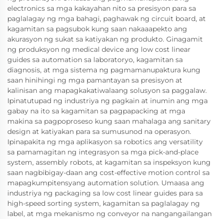
electronics sa mga kakayahan nito sa presisyon para sa
paglalagay ng mga bahagi, paghawak ng circuit board, at
kagamitan sa pagsubok kung saan nakaaapekto ang
akurasyon ng sukat sa katiyakan ng produkto. Ginagamit
ng produksyon ng medical device ang low cost linear
guides sa automation sa laboratoryo, kagamitan sa
diagnosis, at mga sistema ng pagmamanupaktura kung
saan hinihingi ng mga pamantayan sa presisyon at
kalinisan ang mapagkakatiwalaang solusyon sa paggalaw.
Ipinatutupad ng industriya ng pagkain at inumin ang mga
gabay na ito sa kagamitan sa pagpapacking at mga
makina sa pagpoproseso kung saan mahalaga ang sanitary
design at katiyakan para sa sumusunod na operasyon.
Ipinapakita ng mga aplikasyon sa robotics ang versatility
sa pamamagitan ng integrasyon sa mga pick-and-place
system, assembly robots, at kagamitan sa inspeksyon kung
saan nagbibigay-daan ang cost-effective motion control sa
mapagkumpitensyang automation solution. Umaasa ang
industriya ng packaging sa low cost linear guides para sa
high-speed sorting system, kagamitan sa paglalagay ng
label, at mga mekanismo ng conveyor na nangangailangan