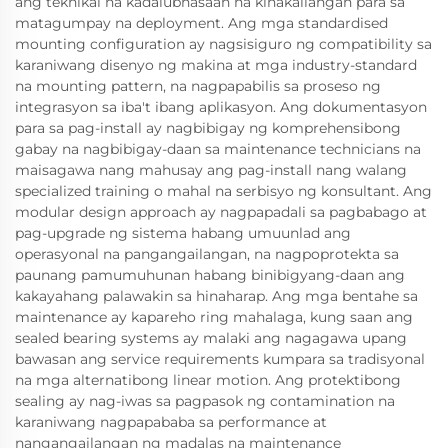
ang teknikal na kadalubhasaan na kinakailangan para sa
matagumpay na deployment. Ang mga standardised
mounting configuration ay nagsisiguro ng compatibility sa
karaniwang disenyo ng makina at mga industry-standard
na mounting pattern, na nagpapabilis sa proseso ng
integrasyon sa iba't ibang aplikasyon. Ang dokumentasyon
para sa pag-install ay nagbibigay ng komprehensibong
gabay na nagbibigay-daan sa maintenance technicians na
maisagawa nang mahusay ang pag-install nang walang
specialized training o mahal na serbisyo ng konsultant. Ang
modular design approach ay nagpapadali sa pagbabago at
pag-upgrade ng sistema habang umuunlad ang
operasyonal na pangangailangan, na nagpoprotekta sa
paunang pamumuhunan habang binibigyang-daan ang
kakayahang palawakin sa hinaharap. Ang mga bentahe sa
maintenance ay kapareho ring mahalaga, kung saan ang
sealed bearing systems ay malaki ang nagagawa upang
bawasan ang service requirements kumpara sa tradisyonal
na mga alternatibong linear motion. Ang protektibong
sealing ay nag-iwas sa pagpasok ng contamination na
karaniwang nagpapababa sa performance at
nangangailangan ng madalas na maintenance