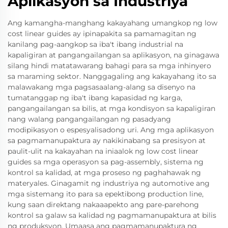
Aplikasyon sa Industriya
Ang kamangha-manghang kakayahang umangkop ng low
cost linear guides ay ipinapakita sa pamamagitan ng
kanilang pag-aangkop sa iba't ibang industrial na
kapaligiran at pangangailangan sa aplikasyon, na ginagawa
silang hindi matatawarang bahagi para sa mga inhinyero
sa maraming sektor. Nanggagaling ang kakayahang ito sa
malawakang mga pagsasaalang-alang sa disenyo na
tumatanggap ng iba't ibang kapasidad ng karga,
pangangailangan sa bilis, at mga kondisyon sa kapaligiran
nang walang pangangailangan ng pasadyang
modipikasyon o espesyalisadong uri. Ang mga aplikasyon
sa pagmamanupaktura ay nakikinabang sa presisyon at
paulit-ulit na kakayahan na iniaalok ng low cost linear
guides sa mga operasyon sa pag-assembly, sistema ng
kontrol sa kalidad, at mga proseso ng paghahawak ng
materyales. Ginagamit ng industriya ng automotive ang
mga sistemang ito para sa epektibong production line,
kung saan direktang nakaaapekto ang pare-parehong
kontrol sa galaw sa kalidad ng pagmamanupaktura at bilis
ng produksyon. Umaasa ang pagmamanupaktura ng