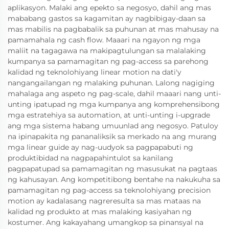
aplikasyon. Malaki ang epekto sa negosyo, dahil ang mas
mababang gastos sa kagamitan ay nagbibigay-daan sa
mas mabilis na pagbabalik sa puhunan at mas mahusay na
pamamahala ng cash flow. Maaari na ngayon ng mga
maliit na tagagawa na makipagtulungan sa malalaking
kumpanya sa pamamagitan ng pag-access sa parehong
kalidad ng teknolohiyang linear motion na dati'y
nangangailangan ng malaking puhunan. Lalong nagiging
mahalaga ang aspeto ng pag-scale, dahil maaari nang unti-
unting ipatupad ng mga kumpanya ang komprehensibong
mga estratehiya sa automation, at unti-unting i-upgrade
ang mga sistema habang umuunlad ang negosyo. Patuloy
na ipinapakita ng pananaliksik sa merkado na ang murang
mga linear guide ay nag-uudyok sa pagpapabuti ng
produktibidad na nagpapahintulot sa kanilang
pagpapatupad sa pamamagitan ng masusukat na pagtaas
ng kahusayan. Ang kompetitibong bentahe na nakukuha sa
pamamagitan ng pag-access sa teknolohiyang precision
motion ay kadalasang nagreresulta sa mas mataas na
kalidad ng produkto at mas malaking kasiyahan ng
kostumer. Ang kakayahang umangkop sa pinansyal na