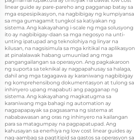
pagmamanupaktura ay tinitiyak na bawat low cost
linear guide ay pare-pareho ang pagganap batay sa
mga espesipikasyon, na nagbibigay ng kumpiyansa
sa mga gumagamit tungkol sa katiyakan ng
sistema. Ang kakayahang i-scale ng mga solusyong
ito ay nagbibigay-daan sa mga negosyo na unti-
unting ipatupad ang teknolohiya ng linyar na
kilusan, na nagsisimula sa mga kritikal na aplikasyon
at pinalalawak habang umuunlad ang mga
pangangailangan sa operasyon. Ang pagkakaroon
ng suporta sa teknikal ay nagpapahusay sa halaga,
dahil ang mga tagagawa ay karaniwang nagbibigay
ng komprehensibong dokumentasyon at tulong sa
inhinyero upang mapabuti ang pagganap ng
sistema. Ang kakayahang magkatugma sa
karaniwang mga bahagi ng automation ay
nagpapapayak sa pagsasama ng sistema at
nababawasan ang oras ng inhinyero na kailangan
para sa matagumpay na pagpapatupad. Ang
kahusayan sa enerhiya ng low cost linear guides ay
nag-aambag sa pagtitipid sa gastos sa operasyon sa