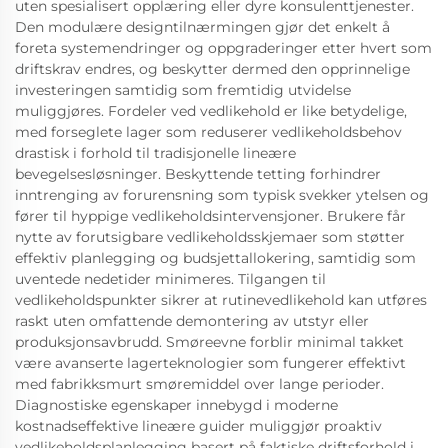
uten spesialisert opplæring eller dyre konsulenttjenester.
Den modulære designtilnærmingen gjør det enkelt å
foreta systemendringer og oppgraderinger etter hvert som
driftskrav endres, og beskytter dermed den opprinnelige
investeringen samtidig som fremtidig utvidelse
muliggjøres. Fordeler ved vedlikehold er like betydelige,
med forseglete lager som reduserer vedlikeholdsbehov
drastisk i forhold til tradisjonelle lineære
bevegelsesløsninger. Beskyttende tetting forhindrer
inntrenging av forurensning som typisk svekker ytelsen og
fører til hyppige vedlikeholdsintervensjoner. Brukere får
nytte av forutsigbare vedlikeholdsskjemaer som støtter
effektiv planlegging og budsjettallokering, samtidig som
uventede nedetider minimeres. Tilgangen til
vedlikeholdspunkter sikrer at rutinevedlikehold kan utføres
raskt uten omfattende demontering av utstyr eller
produksjonsavbrudd. Smøreevne forblir minimal takket
være avanserte lagerteknologier som fungerer effektivt
med fabrikksmurt smøremiddel over lange perioder.
Diagnostiske egenskaper innebygd i moderne
kostnadseffektive lineære guider muliggjør proaktiv
vedlikeholdsplanlegging basert på faktiske driftsforhold i