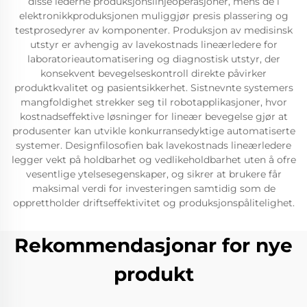
disse lederne produksjonslinjeoperasjoner, mens de i
elektronikkproduksjonen muliggjør presis plassering og
testprosedyrer av komponenter. Produksjon av medisinsk
utstyr er avhengig av lavekostnads lineærledere for
laboratorieautomatisering og diagnostisk utstyr, der
konsekvent bevegelseskontroll direkte påvirker
produktkvalitet og pasientsikkerhet. Sistnevnte systemers
mangfoldighet strekker seg til robotapplikasjoner, hvor
kostnadseffektive løsninger for lineær bevegelse gjør at
produsenter kan utvikle konkurransedyktige automatiserte
systemer. Designfilosofien bak lavekostnads lineærledere
legger vekt på holdbarhet og vedlikeholdbarhet uten å ofre
vesentlige ytelsesegenskaper, og sikrer at brukere får
maksimal verdi for investeringen samtidig som de
opprettholder driftseffektivitet og produksjonspålitelighet.
Rekommendasjonar for nye
produkt