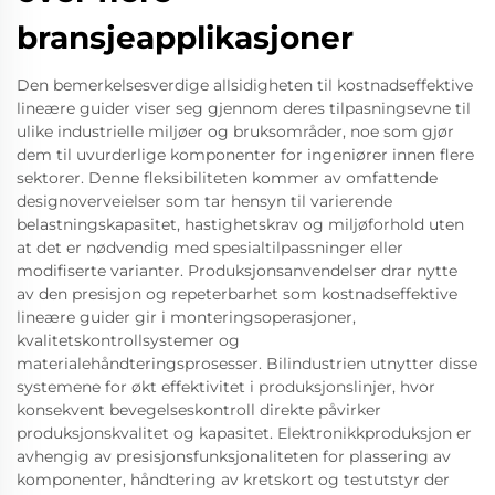
bransjeapplikasjoner
Den bemerkelsesverdige allsidigheten til kostnadseffektive
lineære guider viser seg gjennom deres tilpasningsevne til
ulike industrielle miljøer og bruksområder, noe som gjør
dem til uvurderlige komponenter for ingeniører innen flere
sektorer. Denne fleksibiliteten kommer av omfattende
designoverveielser som tar hensyn til varierende
belastningskapasitet, hastighetskrav og miljøforhold uten
at det er nødvendig med spesialtilpassninger eller
modifiserte varianter. Produksjonsanvendelser drar nytte
av den presisjon og repeterbarhet som kostnadseffektive
lineære guider gir i monteringsoperasjoner,
kvalitetskontrollsystemer og
materialehåndteringsprosesser. Bilindustrien utnytter disse
systemene for økt effektivitet i produksjonslinjer, hvor
konsekvent bevegelseskontroll direkte påvirker
produksjonskvalitet og kapasitet. Elektronikkproduksjon er
avhengig av presisjonsfunksjonaliteten for plassering av
komponenter, håndtering av kretskort og testutstyr der