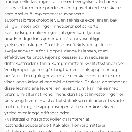
tradisjonelle løsninger for lineær bevegelse ofte har vært
for dyre for mindre produsenter og nyetablerte selskaper
som ønsker å implementere avanserte
automasjonsteknologier. Den tekniske excellensen bak
billige lineærledninger innebærer sofistikerte
kostnadsoptimaliseringsstrategier som fjerner
unødvendige funksjoner uten å ofre vesentlige
ytelsesegenskaper. Produksjonseffektivitet spiller en
avgjørende rolle for å oppnå denne balansen, med
effektiviserte produksjonsprosesser som reduserer
driftskostnader uten å kompromittere kvalitetsstandarder.
Verdiproposisjonen går langt utover innkjøpsprisen og
omfatter beregninger av totale eierskapskostnader som
viser langsiktige økonomiske fordeler. Brukere oppdager at
disse ledningene leverer en levetid som kan måles med
premium-alternativene, mens den kapitalinvesteringen er
betydelig lavere. Holdbarhetsteknikken inkluderer bevarte
materialer og designprinsipper som sikrer konsekvent
ytelse over lange driftsperioder.
Kvalitetssikringsprotokoller garanterer at
kostnadsreduserende tiltak aldri kompromitterer
pålitelighet eller nøyaktighetsstandarder som brukere er