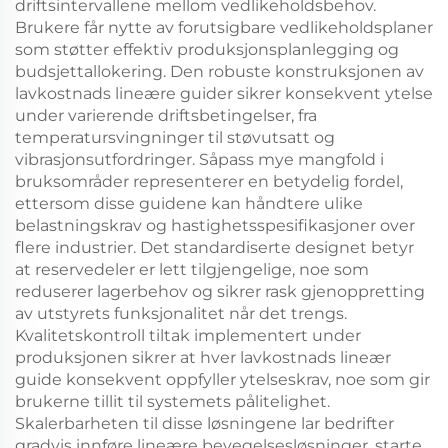
driftsintervallene mellom vedlikeholdsbehov.
Brukere får nytte av forutsigbare vedlikeholdsplaner
som støtter effektiv produksjonsplanlegging og
budsjettallokering. Den robuste konstruksjonen av
lavkostnads lineære guider sikrer konsekvent ytelse
under varierende driftsbetingelser, fra
temperatursvingninger til støvutsatt og
vibrasjonsutfordringer. Såpass mye mangfold i
bruksområder representerer en betydelig fordel,
ettersom disse guidene kan håndtere ulike
belastningskrav og hastighetsspesifikasjoner over
flere industrier. Det standardiserte designet betyr
at reservedeler er lett tilgjengelige, noe som
reduserer lagerbehov og sikrer rask gjenoppretting
av utstyrets funksjonalitet når det trengs.
Kvalitetskontroll tiltak implementert under
produksjonen sikrer at hver lavkostnads lineær
guide konsekvent oppfyller ytelseskrav, noe som gir
brukerne tillit til systemets pålitelighet.
Skalerbarheten til disse løsningene lar bedrifter
gradvis innføre lineære bevegelsesløsninger, starte