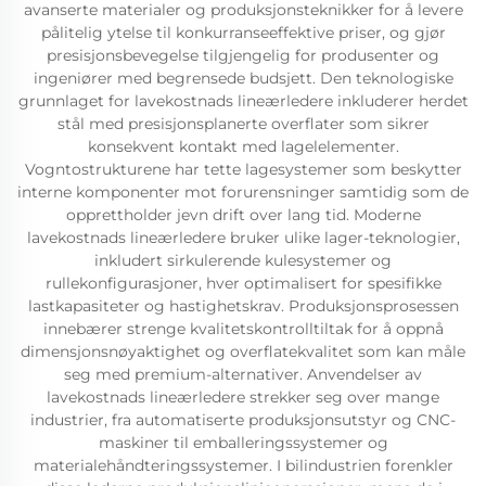
avanserte materialer og produksjonsteknikker for å levere
pålitelig ytelse til konkurranseeffektive priser, og gjør
presisjonsbevegelse tilgjengelig for produsenter og
ingeniører med begrensede budsjett. Den teknologiske
grunnlaget for lavekostnads lineærledere inkluderer herdet
stål med presisjonsplanerte overflater som sikrer
konsekvent kontakt med lagelelementer.
Vogntostrukturene har tette lagesystemer som beskytter
interne komponenter mot forurensninger samtidig som de
opprettholder jevn drift over lang tid. Moderne
lavekostnads lineærledere bruker ulike lager-teknologier,
inkludert sirkulerende kulesystemer og
rullekonfigurasjoner, hver optimalisert for spesifikke
lastkapasiteter og hastighetskrav. Produksjonsprosessen
innebærer strenge kvalitetskontrolltiltak for å oppnå
dimensjonsnøyaktighet og overflatekvalitet som kan måle
seg med premium-alternativer. Anvendelser av
lavekostnads lineærledere strekker seg over mange
industrier, fra automatiserte produksjonsutstyr og CNC-
maskiner til emballeringssystemer og
materialehåndteringssystemer. I bilindustrien forenkler