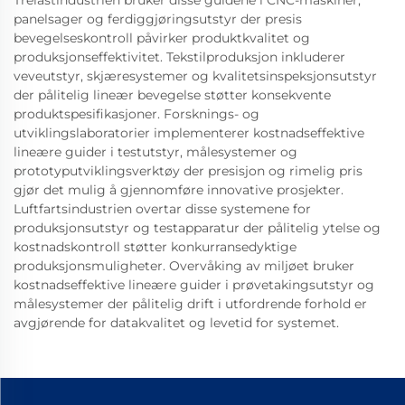
panelsager og ferdiggjøringsutstyr der presis
bevegelseskontroll påvirker produktkvalitet og
produksjonseffektivitet. Tekstilproduksjon inkluderer
veveutstyr, skjæresystemer og kvalitetsinspeksjonsutstyr
der pålitelig lineær bevegelse støtter konsekvente
produktspesifikasjoner. Forsknings- og
utviklingslaboratorier implementerer kostnadseffektive
lineære guider i testutstyr, målesystemer og
prototyputviklingsverktøy der presisjon og rimelig pris
gjør det mulig å gjennomføre innovative prosjekter.
Luftfartsindustrien overtar disse systemene for
produksjonsutstyr og testapparatur der pålitelig ytelse og
kostnadskontroll støtter konkurransedyktige
produksjonsmuligheter. Overvåking av miljøet bruker
kostnadseffektive lineære guider i prøvetakingsutstyr og
målesystemer der pålitelig drift i utfordrende forhold er
avgjørende for datakvalitet og levetid for systemet.