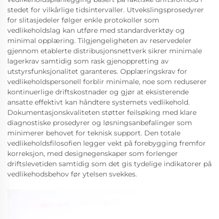
stedet for vilkårlige tidsintervaller. Utvekslingsprosedyrer
for slitasjedeler følger enkle protokoller som
vedlikeholdslag kan utføre med standardverktøy og
minimal opplæring. Tilgjengeligheten av reservedeler
gjennom etablerte distribusjonsnettverk sikrer minimale
lagerkrav samtidig som rask gjenoppretting av
utstyrsfunksjonalitet garanteres. Opplæringskrav for
vedlikeholdspersonell forblir minimale, noe som reduserer
kontinuerlige driftskostnader og gjør at eksisterende
ansatte effektivt kan håndtere systemets vedlikehold.
Dokumentasjonskvaliteten støtter feilsøking med klare
diagnostiske prosedyrer og løsningsanbefalinger som
minimerer behovet for teknisk support. Den totale
vedlikeholdsfilosofien legger vekt på forebygging fremfor
korreksjon, med designegenskaper som forlenger
driftslevetiden samtidig som det gis tydelige indikatorer på
vedlikehodsbehov før ytelsen svekkes.