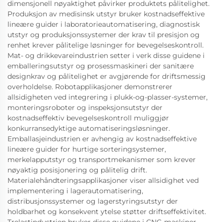
dimensjonell nøyaktighet påvirker produktets pålitelighet.
Produksjon av medisinsk utstyr bruker kostnadseffektive
lineære guider i laboratorieautomatisering, diagnostisk
utstyr og produksjonssystemer der krav til presisjon og
renhet krever pålitelige løsninger for bevegelseskontroll.
Mat- og drikkevareindustrien setter i verk disse guidene i
emballeringsutstyr og prosessmaskineri der sanitære
designkrav og pålitelighet er avgjørende for driftsmessig
overholdelse. Robotapplikasjoner demonstrerer
allsidigheten ved integrering i plukk-og-plasser-systemer,
monteringsroboter og inspeksjonsutstyr der
kostnadseffektiv bevegelseskontroll muliggjør
konkurransedyktige automatiseringsløsninger.
Emballasjeindustrien er avhengig av kostnadseffektive
lineære guider for hurtige sorteringsystemer,
merkelapputstyr og transportmekanismer som krever
nøyaktig posisjonering og pålitelig drift.
Materialehåndteringsapplikasjoner viser allsidighet ved
implementering i lagerautomatisering,
distribusjonssystemer og lagerstyringsutstyr der
holdbarhet og konsekvent ytelse støtter driftseffektivitet.
Trelastindustrien bruker disse guidene i CNC-maskiner,