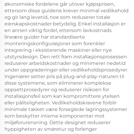
økonomiske fordelene går utover kjøpsprisen,
ettersom disse guidene krever minimal vedlikehold
og gir lang levetid, noe som reduserer totale
eierskapskostnader betydelig. Enkel installasjon er
en annen viktig fordel, ettersom lavkostnads
lineære guider har standardiserte
monteringskonfigurasjoner som forenkler
integrering i eksisterende maskiner eller nye
utstyrsdesign. Den rett fram installasjonsprosessen
reduserer arbeidskostnader og minimerer nedetid
under oppgraderinger eller vedlikeholdsprosedyrer.
Ingeniører setter pris på plug-and-play-naturen til
disse systemene, som eliminerer komplekse
oppsettprosedyrer og reduserer risikoen for
installasjonsfeil som kan kompromittere ytelsen
eller påliteligheten. Vedlikeholdskravene forblir
minimale takket være forseglede lagringssystemer
som beskytter interne komponenter mot
miljøforurensning. Dette designet reduserer
hyppigheten av smøretur og forlenger