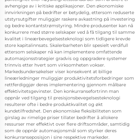
avhengige av i kritiske applikasjoner. Den økonomiske
innvirkningen på bedrifter er betydelig, ettersom reduserte
utstyrsutgifter muliggjør raskere avkastning på investering
og bedre kontantstrømstyring. Mindre produsenter kan nå
konkurrere med større selskaper ved å få tilgang til samme
kvalitet i lineærbevegelsesteknologi som tidligere krevde
store kapitalinnsats. Skalerbarheten blir spesielt verdifull
ettersom selskaper nå kan implementere omfattende
automasjonsstrategier gradvis og oppgradere systemer
trinnvis etter hvert som virksomheten vokser.
Markedsundersøkelser viser konsekvent at billige
lineærledninger muliggjør produktivitetsforbedringer som
rettferdiggjør deres implementering gjennom målbare
effektivitetsgevinster. Den konkurransefortrinn man
oppnår ved tilgang til presisjonsbevegelsesteknologi
resulterer ofte i bedre produktkvalitet og økt
kundetilfredshet. Den økonomiske fleksibiliteten som
girslag av rimelige priser tillater bedrifter å allokere
ressurser mer effektivt over flere driftsområder, samtidig
som de oppnår automasjonsmål som styrker deres
konkurranseposisjon i sine respektive markeder.