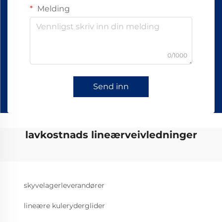
Melding
0/1000
Send inn
lavkostnads lineærveivledninger
skyvelagerleverandører
lineære kuleryderglider