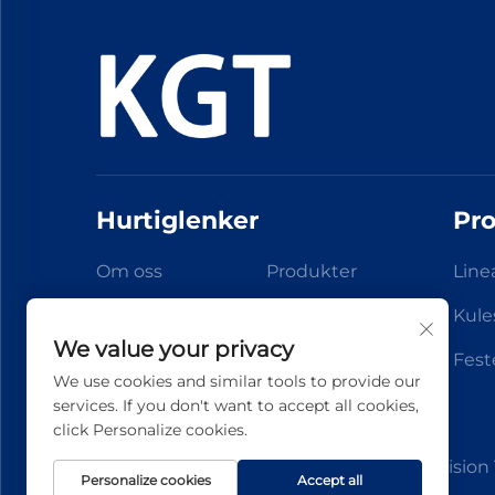
Hurtiglenker
Pr
Om oss
Produkter
Line
Nyheter
Anvendelse
Kule
We value your privacy
Kontakt Oss
Fest
We use cookies and similar tools to provide our
services. If you don't want to accept all cookies,
click Personalize cookies.
Copyright © 2026 Zhejiang Jiateng Precision T
Personalize cookies
Accept all