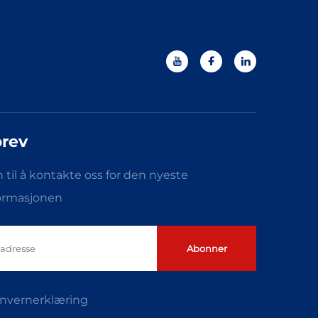
rev
il å kontakte oss for den nyeste
ormasjonen
Abonner
nvernerklæring