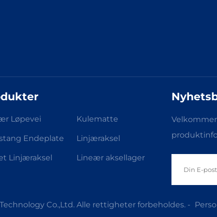
odukter
Nyhetsb
ær Løpevei
Kulematte
Velkommen t
produktinf
stang Endeplate
Linjæraksel
et Linjæraksel
Lineær aksellager
echnology Co.,Ltd. Alle rettigheter forbeholdes. -
Perso