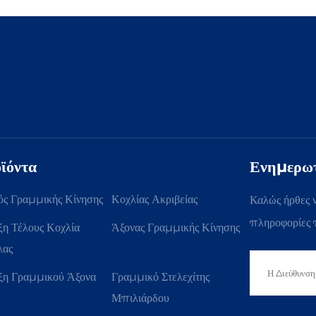
ϊόντα
Ενημερωτ
ός Γραμμικής Κίνησης
Κοχλίας Ακριβείας
Καλώς ήρθες ν
πληροφορίες 
ξη Τέλους Κοχλία
Άξονας Γραμμικής Κίνησης
ας
ξη Γραμμικού Άξονα
Γραμμικό Στελεχίτης
Μπιλιάρδου