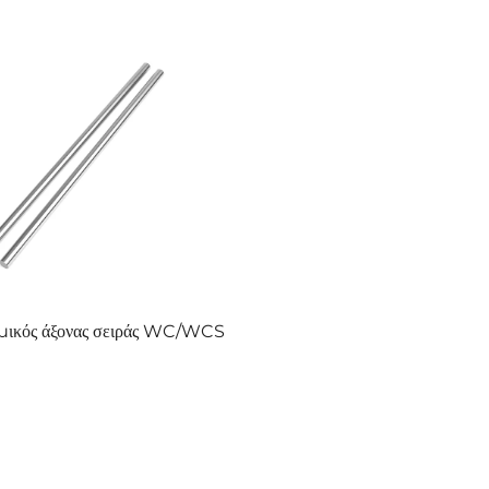
μικός άξονας σειράς WC/WCS