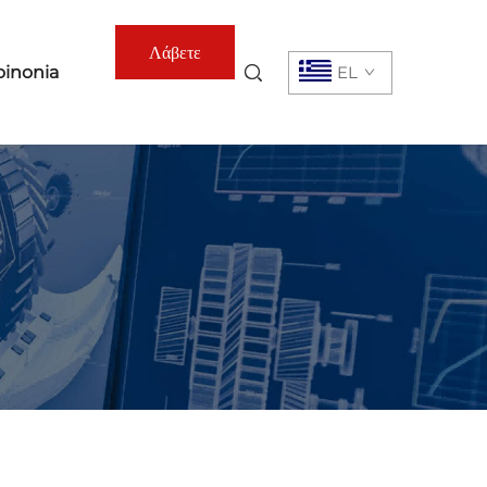
Λάβετε
oinonia
EL
Προσφορά