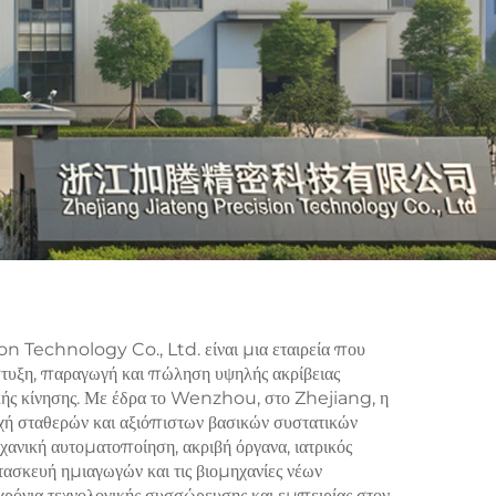
n Technology Co., Ltd. είναι μια εταιρεία που
άπτυξη, παραγωγή και πώληση υψηλής ακρίβειας
κής κίνησης. Με έδρα το Wenzhou, στο Zhejiang, η
χή σταθερών και αξιόπιστων βασικών συστατικών
χανική αυτοματοποίηση, ακριβή όργανα, ιατρικός
ασκευή ημιαγωγών και τις βιομηχανίες νέων
ρόνια τεχνολογικής συσσώρευσης και εμπειρίας στον