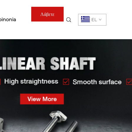
Λάβετε
oinonia
EL
Προσφορά