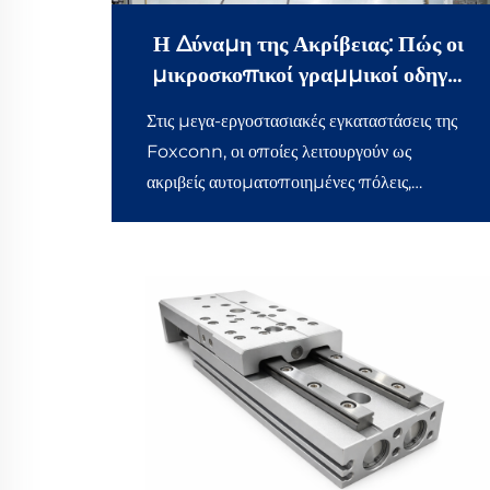
Η Δύναμη της Ακρίβειας: Πώς οι
μικροσκοπικοί γραμμικοί οδηγοί
μας αυξάνουν την απόδοση στις
Στις μεγα-εργοστασιακές εγκαταστάσεις της
γραμμές παραγωγής iPhone της
Foxconn, οι οποίες λειτουργούν ως
Foxconn
ακριβείς αυτοματοποιημένες πόλεις,
δεκάδες χιλιάδες iPhone
συναρμολογούνται, δοκιμάζονται και
εξέρχονται από τη γραμμή παραγωγής κάθε
λεπτό, κάθε μέρα. Η υποστήριξη αυτής της
παγκόσμιας κλάσης παραγωγής 3C
(Υπολογιστές, Επικοινωνίες και
Καταναλωτικά Ηλεκτρονικά)...