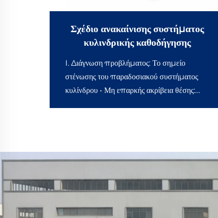
Σχέδιο ανακαίνισης συστήματος
κυλινδρικής καθοδήγησης
I. Διάγνωση προβλήματος: Το σημείο
στένωσης του παραδοσιακού συστήματος
κυλίνδρου • Μη επαρκής ακρίβεια θέσης:
Όταν ο κύλινδρος κινείται απευθείας, η θέση
της ετικέτας αποκλίνει κατά ±1,5 mm, με
αποτέλεσμα περίπου 23.000 προϊόντα να
απαιτούν επανέλεγχο χειροκίνητα κάθε μέρα