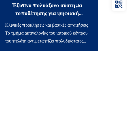
Έξυπνο πολυάξονο σύστημα
τοποθέτησης για ψηφιακή
ακτινογραφία (DR)
Κλινικές προκλήσεις και βασικές απαιτήσεις
Το τμήμα ακτινολογίας του ιατρικού κέντρου
του πελάτη αντιμετωπίζει πολυδιάστατες
προκλήσεις κατά την αναβάθμιση του
ψηφιακού εξοπλισμού ακτινογραφίας: •
Χαμηλή απόδοση τοποθέτησης: Η
παραδοσιακή χειροκίνητη ρύθμιση του...