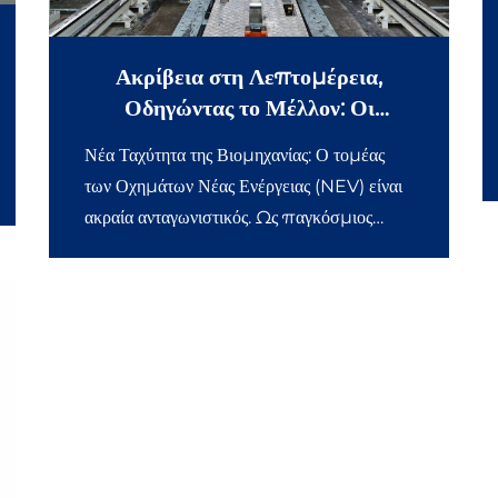
Ακρίβεια στη Λεπτομέρεια,
Οδηγώντας το Μέλλον: Οι
Μικροσκοπικοί Γραμμικοί
Νέα Ταχύτητα της Βιομηχανίας: Ο τομέας
Οδηγοί KGT Επιταχύνουν την
των Οχημάτων Νέας Ενέργειας (NEV) είναι
Έξυπνη Παραγωγή της BYD
ακραία ανταγωνιστικός. Ως παγκόσμιος
ηγέτης, η BYD αντιμετωπίζει προκλήσεις
ακρίβειας σε επίπεδο μικρομέτρων στη
γραμμή παραγωγής της «Μπλέιντ
Μπαταρίας». Σε 23 κρίσιμες διαδικασίες
παραγωγής μπαταριών—
συμπεριλαμβανομένης της κοπής
ηλεκτροδίων, της έγχυσης ηλεκτρολύτη και
της επίστρωσης—η ακρίβεια του
εξοπλισμού καθορίζει απευθείας το