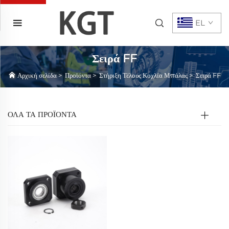
EL
Σειρά FF
Αρχική σελίδα
>
Προϊόντα
>
Στήριξη Τέλους Κοχλία Μπάλας
>
Σειρά FF
ΟΛΑ ΤΑ ΠΡΟΪΟΝΤΑ