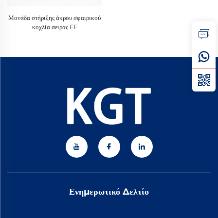
Μονάδα στήριξης άκρου σφαιρικού
κοχλία σειράς FF
Ενημερωτικό Δελτίο