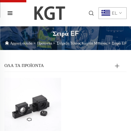
EL
Σειρά EF
Αρχική σελίδα
>
Προϊόντα
>
Στήριξη Τέλους Κοχλία Μπάλας
>
Σειρά EF
ΟΛΑ ΤΑ ΠΡΟΪΟΝΤΑ