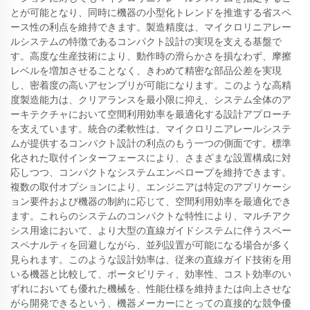
とが可能となり、同時に機器の小型化トレンドを推進する省スペ
ース性の利点を維持できます。製造精度は、マイクロリニアレー
ルシステムの特徴であるコンパクト設計の実現を支える基盤で
す。高度な生産技術により、動作時の滑らかさを損なわず、摩擦
レベルを増加させることなく、きわめて精密な部品公差を実現
し、密着度の高いアセンブリが可能になります。このような高精
度製造能力は、クリアランスを最小限に抑え、システム全体のア
ーキテクチャにおいて空間利用効率を最適化する設計アプローチ
を支えています。統合の柔軟性は、マイクロリニアレールシステ
ムが提供するコンパクト設計の利点のもう一つの側面です。標準
化された取付インターフェースにより、さまざまな設置構成に対
応しつつ、コンパクトなシステムエンベロープを維持できます。
複数の取付オプションにより、エンジニアは特定のアプリケーシ
ョン要件および機器の制約に応じて、空間利用効率を最適化でき
ます。これらのシステムのコンパクトな特性により、マルチアク
シス用途において、より大型の直線ガイドシステムに伴うスペー
スペナルティを回避しながら、並列設置が可能になる場合が多く
見られます。このような設計効率は、従来の直線ガイド技術を用
いる機器と比較して、ポータビリティ、効率性、コスト効率のい
ずれにおいても優れた機械を、性能仕様を維持または向上させな
がら開発できるという、機器メーカーにとっての直接的な競争優