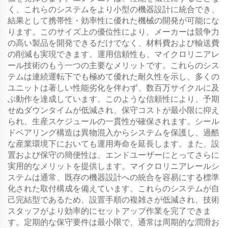
く、これらのシステムをより小型の機器設計に統合でき、
結果として携帯性・効率性に優れた機械の開発が可能にな
ります。このサイズ上の優位性により、メーカーは競争力
の高い製品を開発できるだけでなく、材料費および輸送費
の削減も実現できます。運用信頼性も、マイクロリニアレ
ール技術のもう一つの主要なメリットです。これらのシス
テムは連続運転下でも極めて優れた耐久性を示し、多くの
ユニットは著しい性能劣化を伴わず、数百万サイクルに及
ぶ動作を達成しています。このような信頼性により、予期
せぬダウンタイムが低減され、保守コストが最小限に抑え
られ、生産スケジュールの一貫性が確保されます。シール
ドベアリング構造は異物混入からシステムを保護し、過酷
な産業環境下においても運用寿命を延長します。また、設
置および保守の簡便性は、エンドユーザーにとってさらに
実用的なメリットを提供します。マイクロリニアレールシ
ステムは通常、既存の機器設計への統合を容易にする標準
化された取付構成を備えています。これらのシステムが自
己完結型であるため、設置手順の複雑さが低減され、技術
スタッフがより効率的にセットアップ作業を完了できま
す。定期的な保守要件は最小限で、通常は周期的な潤滑お