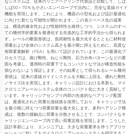
なシステムは、従来のリニアベアリング代替品と比較して、しば
しば50～70％も小さいエンベロープ寸法内に、完全な直線ガイド
機能を実現します。これにより、機器の小型化および設計最適化
に向けた新たな可能性が開かれます。この省スペース化の成果
は、構造的健全性および性能特性を維持しつつ、システムのすべ
ての幾何学的要素を最適化する先進的な工学的手法から得られま
す。レールの断面形状は、負荷耐性を最大化するとともに材料使
用量および全体のシステム高さを最小限に抑えるために、高度な
有限要素解析（FEA）を用いて設計されています。この最適化プ
ロセスでは、曲げ剛性、ねじり剛性、応力分布パターンなどの要
因を考慮し、運用時の荷重下でもコンパクトな寸法が構造性能を
損なわないよう保証します。その結果として得られるレール幾何
形状は、従来の直線ガイドシステムを大幅に上回る、優れた剛性
／サイズ比を実現します。キャリッジ設計における革新も、マイ
クロリニアレールシステム全体のコンパクト化に大きく貢献して
います。キャリッジアセンブリ内部の先進的なベアリング配置
は、最適化された荷重伝達経路を採用しており、キャリッジ寸法
を最小限に抑えつつ荷重容量を最大化します。多列ベアリング構
成は、複数の接触点に荷重を分散させることで、コンパクトなキ
ャリッジエンベロープ内で高い荷重定格を実現します。こうした
設計革新により、エンジニアは、大きな荷重要求を伴うアプリケ
ーションに対してもマイクロリニアレールシステムを指定するこ