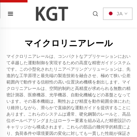
JA
マイクロリニアレール
マイクロリニアレールは、コンパクトなアプリケーションにおい
て卓越した運動制御を実現するための高度な精密ガイドシステム
です。この小型化されたリニアベアリングソリューションは、先
進的な工学原理と最先端の製造技術を融合させ、極めて狭い公差
範囲内で動作する信頼性の高い位置決め機構を創出します。マイ
クロリニアレールは、空間的制約と高精度が求められる無数の精
密計測器、医療機器、光学機器、自動化機械などの基盤となって
います。その基本機能は、剛性および精度を動作範囲全体にわた
り維持しながら、滑らかで直線的な運動ガイドを提供することに
あります。これらのシステムは通常、硬化鋼製のレールと、高品
位ボールベアリングまたはローラー要素を組み込んだ精密設計の
キャリッジから構成されます。これらの部品の幾何学的精度によ
り、負荷条件や環境要因の変化に対しても一貫した性能が保証さ