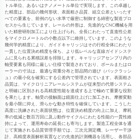
トル単位、あるいはナノメートル単位で実現します。この卓越し
た精度は、部品の幾何形状、表面粗さ品質、組立公差といったす
べての要素を、前例のない水準で厳密に制御する綿密な製造プロ
セスから生じています。レールの外形は、先進的なCNC機械を用
いた精密研削加工により仕上げられ、全長にわたって直進性公差
をマイクロメートルの小数点以下に維持しています。このような
幾何学的精度により、ガイドキャリッジはその行程全体にわたり
一貫した位置決め精度を保ち、より低レベルな直線ガイドシステ
ムに見られる累積誤差を排除します。キャリッジアセンブリ内の
軸受要素も同様に厳しい仕様で製造されており、ボールまたはロ
ーラーの寸法は、最適な荷重分布と部品間の遊び（バックラッシ
ュ）の最小化を確実にする公差内で管理されています。表面粗さ
品質は、マイクロリニアレールシステムが従来型の代替システム
と明確に区別される高精度性能を達成する上で極めて重要な役割
を果たします。軸受の接触面は鏡面仕上げに加工され、摩擦変動
を最小限に抑え、滑らかな動き特性を確保しています。こうした
高度に洗練された表面状態は、位置決め精度の向上に加え、摩耗
率の低減と数百万回に及ぶ動作サイクルにわたる性能の一貫性維
持によって、運用寿命の延長にも寄与します。製造工程全体を通
じて実施される品質管理手順では、三次元測定機、レーザー干渉
計、高精度表面解析装置などの先進的計測機器を活用し、各部品