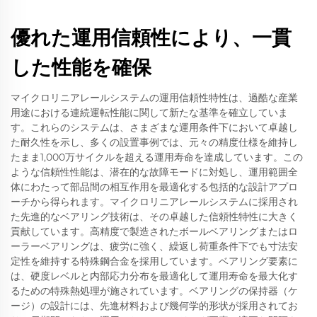
優れた運用信頼性により、一貫
した性能を確保
マイクロリニアレールシステムの運用信頼性特性は、過酷な産業
用途における連続運転性能に関して新たな基準を確立していま
す。これらのシステムは、さまざまな運用条件下において卓越し
た耐久性を示し、多くの設置事例では、元々の精度仕様を維持し
たまま1,000万サイクルを超える運用寿命を達成しています。この
ような信頼性性能は、潜在的な故障モードに対処し、運用範囲全
体にわたって部品間の相互作用を最適化する包括的な設計アプロ
ーチから得られます。マイクロリニアレールシステムに採用され
た先進的なベアリング技術は、その卓越した信頼性特性に大きく
貢献しています。高精度で製造されたボールベアリングまたはロ
ーラーベアリングは、疲労に強く、繰返し荷重条件下でも寸法安
定性を維持する特殊鋼合金を採用しています。ベアリング要素に
は、硬度レベルと内部応力分布を最適化して運用寿命を最大化す
るための特殊熱処理が施されています。ベアリングの保持器（ケ
ージ）の設計には、先進材料および幾何学的形状が採用されてお