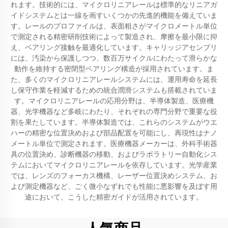
れます。技術的には、マイクロリニアレールは標準的なリニアガ
イドシステムとは一線を画すいくつかの先進的機能を備えていま
す。レールのプロファイルは、表面粗さがマイクロメートル単位
で測定される精密研削技術によって製造され、摩擦を最小限に抑
え、ベアリング接触を最適化しています。キャリッジアセンブリ
には、汚染から保護しつつ、数百万サイクルにわたって滑らかな
動作を維持する密閉型ベアリング構造が採用されています。ま
た、多くのマイクロリニアレールシステムには、運用寿命を延長
し保守作業を軽減するための統合潤滑システムも搭載されていま
す。マイクロリニアレールの応用分野は、半導体製造、医療機
器、光学機器など多岐にわたり、それぞれの専門分野で重要な役
割を果たしています。半導体製造では、これらのシステムがウエ
ハーの精密な位置決めおよび部品配置を可能にし、再現性はナノ
メートル単位で測定されます。医療機器メーカーは、外科手術器
具の位置決め、診断機器の移動、およびラボラトリー自動化シス
テムにおいてマイクロリニアレールを依存しています。光学産業
では、レンズのフォーカス機構、レーザー位置決めシステム、お
よび測定機器など、ごく微小なずれでも性能に悪影響を及ぼす用
途において、こうした精密ガイドが活用されています。