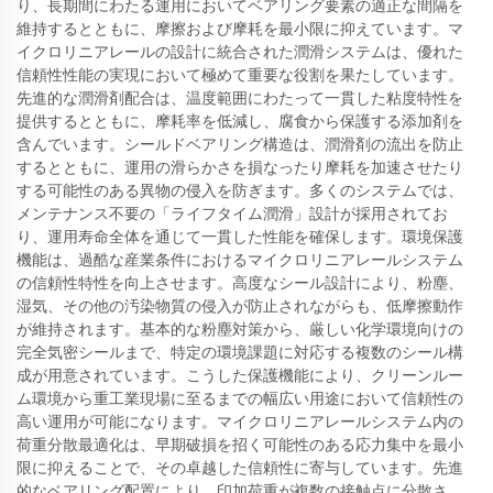
り、長期間にわたる運用においてベアリング要素の適正な間隔を
維持するとともに、摩擦および摩耗を最小限に抑えています。マ
イクロリニアレールの設計に統合された潤滑システムは、優れた
信頼性性能の実現において極めて重要な役割を果たしています。
先進的な潤滑剤配合は、温度範囲にわたって一貫した粘度特性を
提供するとともに、摩耗率を低減し、腐食から保護する添加剤を
含んでいます。シールドベアリング構造は、潤滑剤の流出を防止
するとともに、運用の滑らかさを損なったり摩耗を加速させたり
する可能性のある異物の侵入を防ぎます。多くのシステムでは、
メンテナンス不要の「ライフタイム潤滑」設計が採用されてお
り、運用寿命全体を通じて一貫した性能を確保します。環境保護
機能は、過酷な産業条件におけるマイクロリニアレールシステム
の信頼性特性を向上させます。高度なシール設計により、粉塵、
湿気、その他の汚染物質の侵入が防止されながらも、低摩擦動作
が維持されます。基本的な粉塵対策から、厳しい化学環境向けの
完全気密シールまで、特定の環境課題に対応する複数のシール構
成が用意されています。こうした保護機能により、クリーンルー
ム環境から重工業現場に至るまでの幅広い用途において信頼性の
高い運用が可能になります。マイクロリニアレールシステム内の
荷重分散最適化は、早期破損を招く可能性のある応力集中を最小
限に抑えることで、その卓越した信頼性に寄与しています。先進
的なベアリング配置により、印加荷重が複数の接触点に分散さ