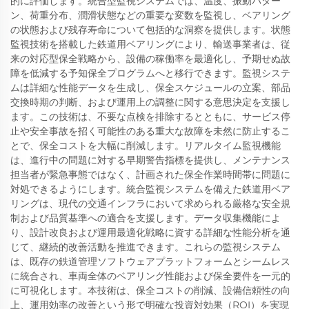
的に評価します。統合型監視システムでは、温度、振動パター
ン、荷重分布、潤滑状態などの重要な変数を監視し、ベアリング
の状態および残存寿命について包括的な洞察を提供します。状態
監視技術を搭載した鉄道用ベアリングにより、輸送事業者は、従
来の対応型保全戦略から、設備の稼働率を最適化し、予期せぬ故
障を低減する予知保全プログラムへと移行できます。監視システ
ムは詳細な性能データを生成し、保全スケジュールの立案、部品
交換時期の判断、および運用上の調整に関する意思決定を支援し
ます。この技術は、不要な点検を排除するとともに、サービス停
止や安全事故を招く可能性のある重大な故障を未然に防止するこ
とで、保全コストを大幅に削減します。リアルタイム監視機能
は、進行中の問題に対する早期警告指標を提供し、メンテナンス
担当者が緊急事態ではなく、計画された保全作業時間帯に問題に
対処できるようにします。統合監視システムを備えた鉄道用ベア
リングは、現代の交通インフラにおいて求められる厳格な安全規
制および品質基準への適合を支援します。データ収集機能によ
り、設計改良および運用最適化戦略に資する詳細な性能分析を通
じて、継続的改善活動を推進できます。これらの監視システム
は、既存の鉄道管理ソフトウェアプラットフォームとシームレス
に統合され、車両全体のベアリング性能および保全要件を一元的
に可視化します。本技術は、保全コストの削減、設備信頼性の向
上、運用効率の改善という形で明確な投資対効果（ROI）を実現