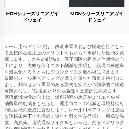
HGHシリーズリニアガイ
MGNシリーズリニアガイ
ドウェイ
ドウェイ
レール用ベアリングは、鉄道事業者および輸送会社にとっ
て直接的な運用上のメリットをもたらす卓越した性能を発
揮します。これらの部品は、保守間隔の延長と信頼性の向
上により、大幅な保守コスト削減を実現し、設備の稼働率
を最大化するとともにダウンタイムを最小限に抑えます。
最新のレール用ベアリングが備える優れた荷重支持能力に
より、列車はより重量のある貨物を安全かつ効率的に輸送
可能となり、1往復あたりの収益性を直接的に高めます。
摩擦低減特性の向上は、燃料効率の改善およびエネルギー
消費量の削減をもたらし、運用コストの低減と環境持続可
能性目標の達成に貢献します。レール用ベアリングは過酷
な運転条件下でも極めて優れた耐久性を発揮し、極端な温
度、高負荷、連続運転サイクルといった、劣るベアリング
では機能が損なわれるような状況にも耐えられます。これ