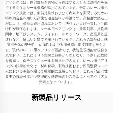
アリングには、内部部品を異物から保護するとともに潤滑剤を保
持する高度なシール機構が採用されています。最新のレール用ベ
アリング技術では、疲労抵抗性および寿命向上を実現するための
特殊鋼合金を用いた高度な冶金技術が特徴です。高精度の製造工
程により、多様な運用環境において寸法精度および一貫した性能
特性が確保されます。レール用ベアリングは、旅客列車、貨物機
関車、地下鉄システム、ライトレールネットワーク、産業用鉄道
運行など、幅広い分野で使用されています。これらの部品は、鉄
道網全体の安全性、信頼性および運用効率に直接影響を与えま
す。現代のレール用ベアリング設計では、状態監視機能が統合さ
れており、これにより予知保全戦略が可能となり、予期せぬ故障
を低減し、保全スケジュールを最適化できます。レール用ベアリ
ングの技術的進化は、材料科学、製造技術および性能監視システ
ムにおける革新を通じて継続的に進展しており、これら部品は世
界中の持続可能かつ効率的な鉄道輸送システムにとって不可欠な
要素となっています。
新製品リリース