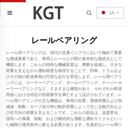
JA
レールベアリング
レール用ベアリングは、現代の交通インフラにおいて極めて重要
な構成要素であり、車両とレールとの間の基本的な接続点として
機能します。これらの特殊な機械装置は、摩擦を低減し、大きな
荷重を支えながら運転精度を維持することで、列車、トラムおよ
びその他の鉄道車両の円滑な走行を実現します。レール用ベアリ
ングには、ローラーベアリング、ボールベアリング、テーパーロ
ーラーベアリングなど、さまざまな種類があり、それぞれが鉄道
用途における特定の性能要件を満たすよう設計されています。レ
ール用ベアリングの主な機能は、車両の自重、貨物荷重および加
減速・制動・カーブ走行時の動的荷重によって生じる軸方向およ
び径方向の荷重を支えることです。これらの部品は、温度変化、
湿気への暴露、振動、および継続的な過酷な運転サイクルといっ
た極限の運用条件に耐える必要があります。先進的なレール用ベ