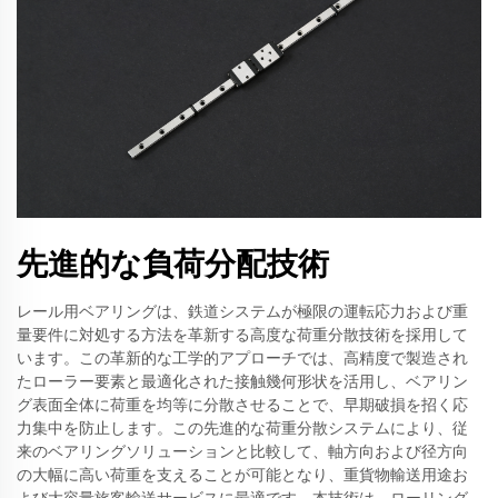
先進的な負荷分配技術
レール用ベアリングは、鉄道システムが極限の運転応力および重
量要件に対処する方法を革新する高度な荷重分散技術を採用して
います。この革新的な工学的アプローチでは、高精度で製造され
たローラー要素と最適化された接触幾何形状を活用し、ベアリン
グ表面全体に荷重を均等に分散させることで、早期破損を招く応
力集中を防止します。この先進的な荷重分散システムにより、従
来のベアリングソリューションと比較して、軸方向および径方向
の大幅に高い荷重を支えることが可能となり、重貨物輸送用途お
よび大容量旅客輸送サービスに最適です。本技術は、ローリング