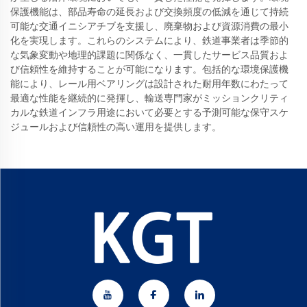
保護機能は、部品寿命の延長および交換頻度の低減を通じて持続
可能な交通イニシアチブを支援し、廃棄物および資源消費の最小
化を実現します。これらのシステムにより、鉄道事業者は季節的
な気象変動や地理的課題に関係なく、一貫したサービス品質およ
び信頼性を維持することが可能になります。包括的な環境保護機
能により、レール用ベアリングは設計された耐用年数にわたって
最適な性能を継続的に発揮し、輸送専門家がミッションクリティ
カルな鉄道インフラ用途において必要とする予測可能な保守スケ
ジュールおよび信頼性の高い運用を提供します。