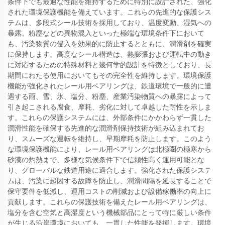
条件下でも最適な性能を維持するために特別に設計された、強化
された環境保護機能を備えています。これらの先進的な保護シス
テムは、多段式シール技術を採用しており、温度変動、湿気への
暴露、粉塵などの異物混入といった極端な環境条件下において
も、汚染物質の侵入を効果的に防止するとともに、潤滑剤を確実
に保持します。高度なシール構造は、熱膨張および運転中の動き
に対応するための特殊材料と幾何学的設計を特徴としており、長
期間にわたる使用においてもその完全性を維持します。環境保護
機能が強化されたレール用ベアリングは、鉄道環境で一般的に遭
遇する雨、雪、氷、塩分、粉塵、産業汚染物質への暴露によって
引き起こされる腐食、摩耗、劣化に対して卓越した耐性を示しま
す。これらの保護システムには、外部条件にかかわらず一貫した
潤滑性能を確保する先進的な潤滑剤保持技術が組み込まれてお
り、スムーズな運転を維持し、早期摩耗を防止します。このよう
な環境保護機能により、レール用ベアリングは北極圏の極寒から
砂漠の灼熱まで、多様な気候条件下で信頼性高く運用可能とな
り、グローバルな鉄道用途に適合します。強化された保護システ
ムは、汚染に起因する故障を防止し、潤滑間隔を延長することで
保守要件を低減し、運用コストの削減および設備稼働率の向上に
貢献します。これらの保護技術を備えたレール用ベアリングは、
塩分を含む空気と高湿度という機械部品にとって特に厳しい条件
が生じる沿岸環境においても、一貫した性能を発揮します。環境