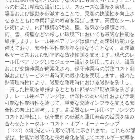
らの部品は精密な設計により、スムーズな運転を実現し、
騒音および振動を低減することで、乗客の快適性を向上さ
せるとともに車両部品の寿命を延ばします。高度なシール
技術により、内部機構が汚染、塵、湿気から保護され、
雨、雪、粉塵などの厳しい環境下においても最適な性能を
維持します。レール用ベアリングは優れた高速対応能力を
備えており、安全性や性能基準を損なうことなく、高速旅
客サービスおよび効率的な貨物輸送を支えます。現代のレ
ール用ベアリングはモジュラー設計を採用しており、設置
および交換作業が簡素化され、保守作業時の労務コスト削
減およびサービス中断時間の最小化を実現します。優れた
熱管理特性により、過酷な運用時における過熱を防止し、
一貫した性能を維持するとともに部品の早期故障を防ぎま
す。レール用ベアリングは、信頼性の高い動作および予測
可能な性能特性を通じて、重要な交通インフラを支える安
全性の向上に寄与します。高品質なレール用ベアリングの
コスト効率性は、保守要件の低減と運用寿命の延長を組み
合わせたトータル・コスト・オブ・オーナーシップ
（TCO）の削減という形で明確に示されます。これらの部
品は、性能の最適化と長寿命化を通じてエネルギー効率を