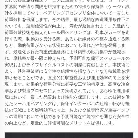
要素間の最適な間隔を維持するための特殊な保持器（ケージ）設
計を採用しており、ベアリングアセンブリ全体において一貫した
荷重分担を保証します。その結果、最も過酷な鉄道運用条件下に
おいても、運用信頼性が向上し、寿命が延長されます。先進的な
荷重分散技術を備えたレール用ベアリングは、列車がカーブを走
行する際、制動力を受ける際、あるいは線路の不整を通過する際
など、動的荷重がかかる状況においても優れた性能を発揮しま
す。最適化された荷重伝達経路により内部の応力集中が低減さ
れ、摩耗率が最小限に抑えられ、予測可能な保守スケジュールの
実現およびライフサイクルコストの削減に貢献します。本技術に
より、鉄道事業者は安全性や信頼性を損なうことなく積載量を増
加させることができ、直接的に収益性および運用効率の向上を実
現します。効果的な荷重分散に必要な工学的精度は、高度な冶金
学および製造プロセスによって実現されており、あらゆる運用環
境において一貫した品質および性能を保証します。この技術を備
えたレール用ベアリングは、保守インターバルの短縮、転がり抵
抗の低減による燃料効率の向上、および交通専門家が重要インフ
ラの運用において信頼できる予測可能な性能特性を通じた安全性
の向上など、定量的に評価可能なメリットを提供します。