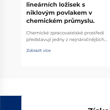
lineárních ložisek s
niklovým povlakem v
chemickém průmyslu.
Chemické zpracovatelské prostředí
představují jedny z nejnáročnějších
provozních výzev pro mechanické
Zobrazit více
komponenty. Průmyslové zařízení,
které zpracovává korozivní
chemikálie, kyseliny a louhové látky,
vyžaduje řešení navržená s precizní
technickou přesností, která zajišťují...