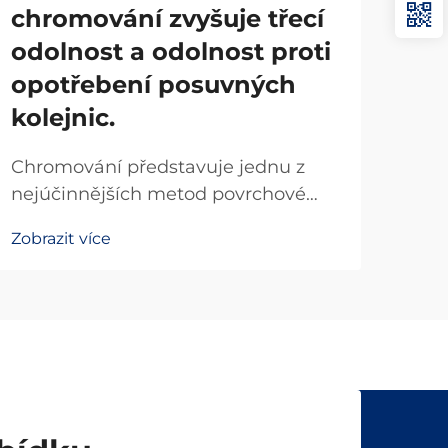
chromování zvyšuje třecí
Line
odolnost a odolnost proti
pre
opotřebení posuvných
umož
Zobr
kolejnic.
poh
apli
Chromování představuje jednu z
kom
nejúčinnějších metod povrchové
a je
úpravy pro zlepšení výkonových
polo
Zobrazit více
parametrů posuvných kolejnic,
přičemž výrazně snižuje tření a
zvyšuje odolnost proti opotřebení.
Při aplikaci na posuvné kolejnice
používané v lineárních pohonech...