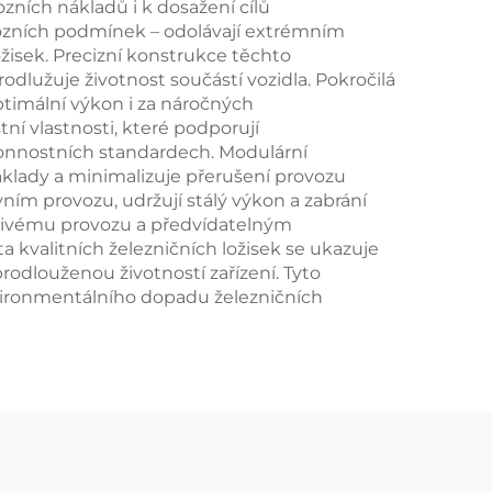
ozních nákladů i k dosažení cílů
vozních podmínek – odolávají extrémním
žisek. Precizní konstrukce těchto
odlužuje životnost součástí vozidla. Pokročilá
ptimální výkon i za náročných
tní vlastnosti, které podporují
konnostních standardech. Modulární
klady a minimalizuje přerušení provozu
ním provozu, udržují stálý výkon a zabrání
hlivému provozu a předvídatelným
a kvalitních železničních ložisek se ukazuje
rodlouženou životností zařízení. Tyto
vironmentálního dopadu železničních