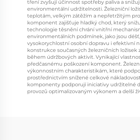
tření zvyšují účinnost spotřeby paliva a snižu
environmentální udržitelnosti. Železniční l
teplotám, velkým zátěžím a nepřetržitým prov
komponent zajišťuje hladký chod, který snižuje
technologie těsnění chrání vnitřní mechanism
environmentálních podmínek, jako jsou déšť, sn
vysokorychlostní osobní dopravu i efektivní
konstrukce současných železničních ložisek 
během údržbových aktivit. Vynikající vlastno
předčasnému poškození komponent. Železničn
výkonnostním charakteristikám, které podporuj
prostřednictvím snížené celkové nákladovosti 
komponenty podporují iniciativy udržitelné
provozů optimalizovaným výkonem a delší živ