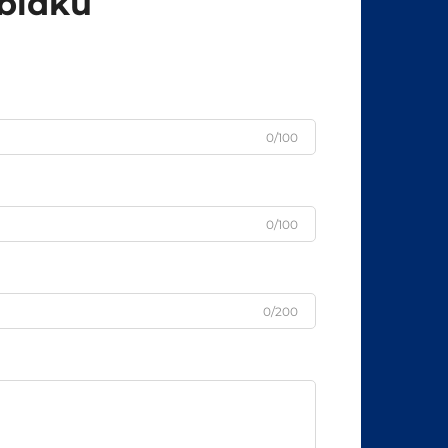
abídku
0/100
0/100
0/200