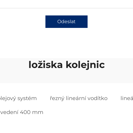
Odeslat
ložiska kolejnic
olejový systém
řezný lineární vodítko
line
í vedení 400 mm