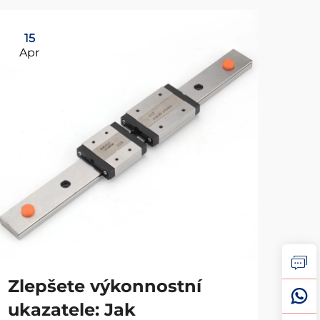
15
2
Apr
Ap
Zlepšete výkonnostní
Co 
ukazatele: Jak
ja