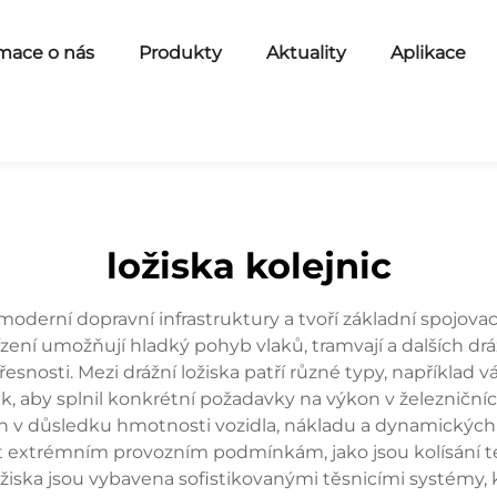
mace o nás
Produkty
Aktuality
Aplikace
ložiska kolejnic
 moderní dopravní infrastruktury a tvoří základní spojova
zení umožňují hladký pohyb vlaků, tramvají a dalších dr
snosti. Mezi drážní ložiska patří různé typy, například vá
ak, aby splnil konkrétní požadavky na výkon v železničních
ících v důsledku hmotnosti vozidla, nákladu a dynamických
extrémním provozním podmínkám, jako jsou kolísání teplo
ložiska jsou vybavena sofistikovanými těsnicími systémy, 