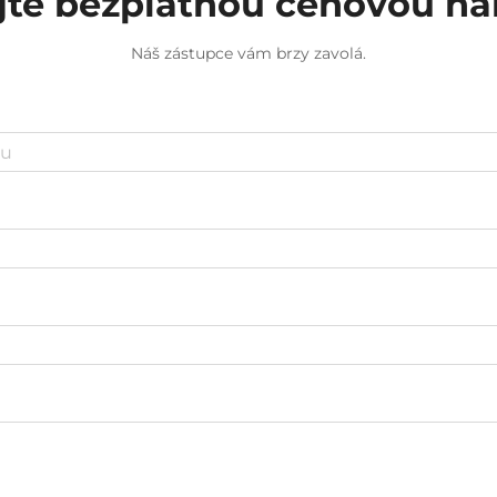
jte bezplatnou cenovou n
Náš zástupce vám brzy zavolá.