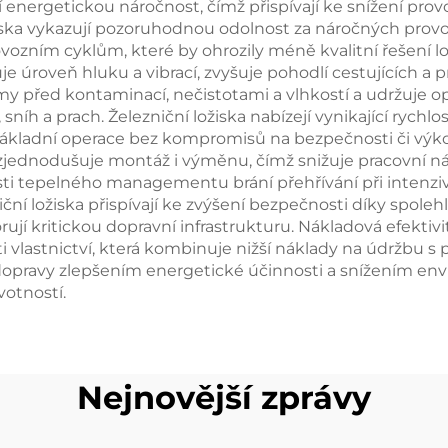
jí energetickou náročnost, čímž přispívají ke snížení prov
ožiska vykazují pozoruhodnou odolnost za náročných pro
ozním cyklům, které by ohrozily méně kvalitní řešení lo
 úroveň hluku a vibrací, zvyšuje pohodlí cestujících a pr
y před kontaminací, nečistotami a vlhkostí a udržuje o
íh a prach. Železniční ložiska nabízejí vynikající rychlos
 nákladní operace bez kompromisů na bezpečnosti či vý
zjednodušuje montáž i výměnu, čímž snižuje pracovní ná
sti tepelného managementu brání přehřívání při intenziv
í ložiska přispívají ke zvýšení bezpečnosti díky spole
í kritickou dopravní infrastrukturu. Nákladová efektivit
vlastnictví, která kombinuje nižší náklady na údržbu s p
 dopravy zlepšením energetické účinnosti a snížením en
otností.
Nejnovější zprávy