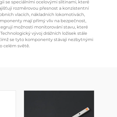
i se speciálními ocelovými slitinami, které
ajišťují rozměrovou přesnost a konzistentní
sobních vlacích, nákladních lokomotivách,
omponenty mají přímý vliv na bezpečnost,
ntegrují možnosti monitorování stavu, které
Technologický vývoj drážních ložisek stále
 čímž se tyto komponenty stávají nezbytnými
o celém světě.