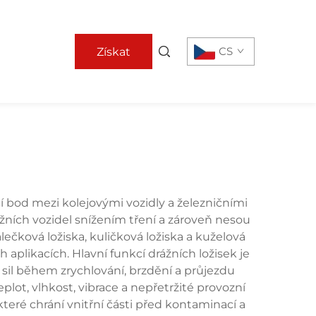
CS
Získat
nabídku
cí bod mezi kolejovými vozidly a železničními
ážních vozidel snížením tření a zároveň nesou
lečková ložiska, kuličková ložiska a kuželová
 aplikacích. Hlavní funkcí drážních ložisek je
 sil během zrychlování, brzdění a průjezdu
t, vlhkost, vibrace a nepřetržité provozní
které chrání vnitřní části před kontaminací a