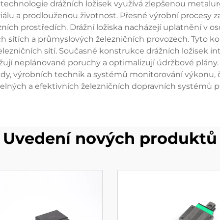
echnologie drážních ložisek využívá zlepšenou metalurgi
iálu a prodlouženou životnost. Přesné výrobní procesy z
ních prostředích. Drážní ložiska nacházejí uplatnění v o
 sítích a průmyslových železničních provozech. Tyto k
železničních sítí. Současné konstrukce drážních ložisek i
ižují neplánované poruchy a optimalizují údržbové plány. 
vědy, výrobních technik a systémů monitorování výkonu,
elných a efektivních železničních dopravních systémů p
Uvedení nových produktů