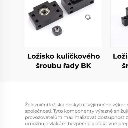
Ložisko kuličkového
Lož
šroubu řady BK
š
Železniční ložiska poskytují výjimečné výkon
společnosti. Tyto komponenty výrazně snižuj
provozovatelům maximalizovat dostupnost zař
umožňuje vlakům bezpečně a efektivně přeprav