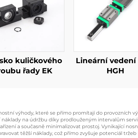
isko kuličkového
Lineární vedení
roubu řady EK
HGH
nostní výhody, které se přímo promítají do provozních v
í náklady na údržbu díky prodlouženým intervalům servis
ízení a současně minimalizovat prostoj. Vynikající nosn
ovat těžší náklady, což přímo zvyšuje potenciál tržeb za