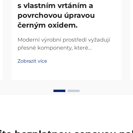
s vlastním vrtáním a
povrchovou úpravou
černým oxidem.
Moderní výrobní prostředí vyžadují
přesné komponenty, které
maximalizují účinnost a zároveň
Zobrazit více
minimalizují prostorové nároky.
Dráhové lineární systémy
revolucionalizovaly průmyslovou
automatizaci tím, že poskytují
hladké a přesné řízení pohybu v
kompaktních konfiguracích...