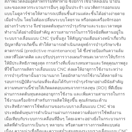
สภาพแวดล้อมอุตสาหกรรมที่ท้าทาย ซึ่งมีการใช้น้ำหล่อเย็น น้ำมัน
และของเหลวกระบวนการอื่นๆ อยู่เป็นประจำ แนวคิดการออกแบบ
แบบโมดูลาร์ช่วยให้สามารถเปลี่ยนชิ้นส่วนแต่ละชิ้นได้อย่างง่ายดาย
เมื่อจำเป็น โดยไม่ต้องเปลี่ยนระบบโดยรวม หรือถอดเครื่องจักรออก
อย่างกว้างขวาง จึงช่วยลดต้นทุนการบำรุงรักษาและระยะเวลาหยุด
ทำงานได้อย่างมีนัยสำคัญ ความสามารถในการวินิจฉัยที่ผสานอยู่ใน
ระบบรางเลื่อนแบบ CNC รุ่นขั้นสูง ให้สัญญาณเตือนล่วงหน้าเกี่ยวกับ
ปัญหาที่อาจเกิดขึ้น ทำให้สามารถดำเนินกลยุทธ์การบำรุงรักษาเชิง
คาดการณ์ (predictive maintenance) ได้ ซึ่งช่วยป้องกันความล้ม
เหลวที่ไม่คาดคิด และปรับปรุงการวางแผนกำหนดเวลาการให้บริการ
ให้มีประสิทธิภาพสูงสุด การสร้างที่แข็งแรงทนทานและวัสดุคุณภาพสูง
ที่ใช้ในการผลิตรางเลื่อนแบบ CNC ส่งผลให้อายุการใช้งานระหว่าง
การบำรุงรักษานั้นยาวนานมาก โดยมักสามารถใช้งานได้หลายล้าน
รอบการปฏิบัติงานก่อนที่จะต้องได้รับการบำรุงรักษาอย่างมีนัยสำคัญ
ความทนทานนี้ช่วยให้เกิดผลตอบแทนจากการลงทุน (ROI) ที่ดีเยี่ยม
ผ่านการลดต้นทุนตลอดอายุการใช้งาน และเพิ่มความสามารถในการ
ใช้งานเครื่องจักรสำหรับการผลิตให้สูงขึ้น คุณลักษณะด้าน
ประสิทธิภาพการใช้พลังงานของระบบรางเลื่อนแบบ CNC ช่วย
ประหยัดต้นทุนการดำเนินงานผ่านการลดความต้องการใช้พลังงาน
เมื่อเทียบกับระบบการเคลื่อนที่อื่นๆ โดยเฉพาะอย่างยิ่งในกระบวนการ
ผลิตที่ดำเนินการเป็นกะๆ หลายกะ หรือตามตารางการผลิตแบบต่อ
เนื่อง ความน่าเชื่อถือและความสม่ำเสมอของระบบรางเลื่อนแบบ CNC