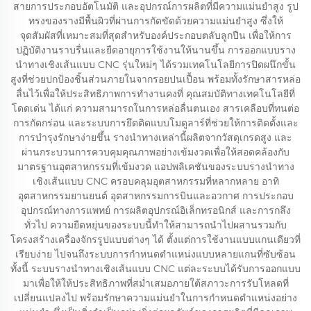
สายการประกอบอัตโนมัติ และอุปกรณ์การผลิตที่มีความแม่นยำสูง รูป
ทรงของรางมีพื้นผิวที่ผ่านการกัดขัดด้วยความแม่นยำสูง ซึ่งให้
จุดสัมผัสที่เหมาะสมที่สุดสำหรับองค์ประกอบตลับลูกปืน เพื่อให้การ
ปฏิบัติงานราบรื่นและยืดอายุการใช้งานให้นานขึ้น การออกแบบราง
นำทางเชิงเส้นแบบ CNC รุ่นใหม่ๆ ได้รวมเทคโนโลยีการปิดผนึกขั้น
สูงที่ช่วยปกป้องชิ้นส่วนภายในจากรอยปนเปื้อน พร้อมทั้งรักษาสารหล่อ
ลื่นไว้เพื่อให้ประสิทธิภาพการทำงานคงที่ คุณสมบัติทางเทคโนโลยีที่
โดดเด่น ได้แก่ ความสามารถในการหล่อลื่นตนเอง สารเคลือบที่ทนต่อ
การกัดกร่อน และระบบการยึดติดแบบโมดูลาร์ที่ช่วยให้การติดตั้งและ
การบำรุงรักษาง่ายขึ้น รางนำทางเหล่านี้ผลิตจากวัสดุเกรดสูง และ
ผ่านกระบวนการควบคุมคุณภาพอย่างเข้มงวดเพื่อให้สอดคล้องกับ
มาตรฐานอุตสาหกรรมที่เข้มงวด แอปพลิเคชันของระบบรางนำทาง
เชิงเส้นแบบ CNC ครอบคลุมอุตสาหกรรมที่หลากหลาย อาทิ
อุตสาหกรรมยานยนต์ อุตสาหกรรมการบินและอวกาศ การประกอบ
อุปกรณ์ทางการแพทย์ การผลิตอุปกรณ์อิเล็กทรอนิกส์ และการกลึง
ทั่วไป ความยืดหยุ่นของระบบนี้ทำให้สามารถนำไปผสานรวมกับ
โครงสร้างเครื่องจักรรูปแบบต่างๆ ได้ ตั้งแต่การใช้งานแบบแกนเดียวที่
เรียบง่าย ไปจนถึงระบบการกำหนดตำแหน่งแบบหลายแกนที่ซับซ้อน
ทั้งนี้ ระบบรางนำทางเชิงเส้นแบบ CNC แต่ละระบบได้รับการออกแบบ
มาเพื่อให้ให้ประสิทธิภาพที่สม่ำเสมอภายใต้สภาวะการรับโหลดที่
เปลี่ยนแปลงไป พร้อมรักษาความแม่นยำในการกำหนดตำแหน่งอย่าง