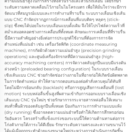
ความแม่นยำสูงในการสร้างทั้งส่วนรางและส่วนรถเลื่อน โดยรักษา
ระดับความคลาดเคลื่อนไว้ภายในไมโครเมตร เพื่อให้มั่นใจว่าจะมีการ
จัดแนวที่สมบูรณ์แบบและการทำงานที่ราบรื่น ระบบรางเลื่อนเชิงเส้น
แบบ CNC กำจัดปรากฏการณ์การเคลื่อนที่แบบติดๆ หลุดๆ (stick-
slip) ซึ่งพบได้บ่อยในระบบเลื่อนแบบดั้งเดิม จึงให้โปรไฟล์ความเร็วที่
สม่ำเสมอตลอดช่วงการเคลื่อนที่ทั้งหมด ลักษณะการเคลื่อนที่ที่ราบรื่น
นี้มีความสำคัญอย่างยิ่งต่อการประยุกต์ใช้งานที่ต้องการการจัด
ตำแหน่งที่แม่นยำ เช่น เครื่องวัดพิกัด (coordinate measuring
machines), การกัดผิวด้วยความแม่นยำสูง (precision grinding
operations) และศูนย์เครื่องจักรกลที่มีความแม่นยำสูง (high-
accuracy machining centers) การจัดวางตลับลูกปืนแบบมีแรงดัน
ล่วงหน้า (preloaded bearing configuration) ในระบบรางเลื่อน
เชิงเส้นแบบ CNC ช่วยกำจัดช่องว่างภายในที่อาจก่อให้เกิดข้อผิดพลาด
ในการจัดตำแหน่ง ทำให้สามารถตอบสนองต่อคำสั่งควบคุมได้ทันที
โดยไม่มีการย้อนกลับ (backlash) หรือการสูญเสียการเคลื่อนที่ (lost
motion) ระบบหล่อลื่นขั้นสูงที่ผสานเข้ากับการออกแบบรางเลื่อนเชิง
เส้นแบบ CNC รุ่นใหม่ๆ ช่วยรักษาการกระจายสารหล่อลื่นให้เหมาะ
สมทั่วพื้นผิวของตลับลูกปืนทั้งหมด ป้องกันภาวะการทำงานแบบแห้ง
(dry running) ซึ่งอาจลดความแม่นยำหรือทำให้เกิดการสึกหรอก่อน
วัยอันควร โครงสร้างที่แข็งแกร่งของระบบนี้ให้ความต้านทานต่อการ
โก่งตัวภายใต้ภาระได้ดีเยี่ยม รักษาระดับความตรงและความขนานไว้
ได้แม้เมื่อถูกกระทำด้วยแรงขนาดใหญ่ระหว่างการดำเนินการกัดชิ้น