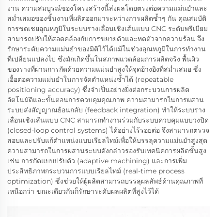
งาน ความสมบูรณ์ของโครงสร้างนี้ส่งผลโดยตรงต่อความแม่นยำและ
สม่ำเสมอของชิ้นงานที่ผลิตออกมาระหว่างการผลิตซ้ำๆ กัน คุณสมบัติ
การชดเชยอุณหภูมิในระบบรางเลื่อนเชิงเส้นแบบ CNC ระดับพรีเมียม
สามารถปรับให้สอดคล้องกับการขยายตัวและหดตัวจากความร้อน จึง
รักษาระดับความแม่นยำของมิติไว้ได้แม้ในช่วงอุณหภูมิในการทำงาน
ที่เปลี่ยนแปลงไป ซึ่งมักเกิดขึ้นในสภาพแวดล้อมการผลิตจริง พื้นผิว
ของรางที่ผ่านการกัดด้วยความแม่นยำสูงให้จุดอ้างอิงที่สม่ำเสมอ ซึ่ง
เอื้อต่อความแม่นยำในการจัดตำแหน่งซ้ำได้ (repeatable
positioning accuracy) ซึ่งจำเป็นอย่างยิ่งต่อกระบวนการผลิต
อัตโนมัติและขั้นตอนการควบคุมคุณภาพ ความสามารถในการผสาน
ระบบส่งสัญญาณย้อนกลับ (feedback integration) ทำให้ระบบราง
เลื่อนเชิงเส้นแบบ CNC สามารถทำงานร่วมกับระบบควบคุมแบบวงปิด
(closed-loop control systems) ได้อย่างไร้รอยต่อ จึงสามารถตรวจ
สอบและปรับแก้ตำแหน่งแบบเรียลไทม์เพื่อให้บรรลุความแม่นยำสูงสุด
ความสามารถในการผสานระบบดังกล่าวรองรับเทคนิคการผลิตขั้นสูง
เช่น การกัดแบบปรับตัว (adaptive machining) และการเพิ่ม
ประสิทธิภาพกระบวนการแบบเรียลไทม์ (real-time process
optimization) ซึ่งช่วยให้ผู้ผลิตสามารถบรรลุผลลัพธ์ด้านคุณภาพที่
เหนือกว่า ขณะเดียวกันก็รักษาระดับผลผลิตที่สูงไว้ได้