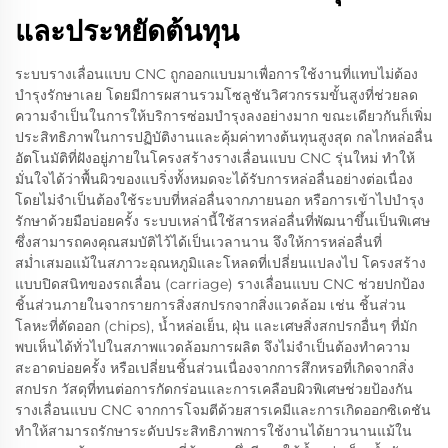
และประหยัดต้นทุน
ระบบรางเลื่อนแบบ CNC ถูกออกแบบมาเพื่อการใช้งานที่แทบไม่ต้อง
บำรุงรักษาเลย โดยมีการผสานรวมโซลูชันวิศวกรรมขั้นสูงที่ช่วยลด
ความจำเป็นในการให้บริการซ่อมบำรุงลงอย่างมาก ขณะเดียวกันก็เพิ่ม
ประสิทธิภาพในการปฏิบัติงานและคุ้มค่าทางต้นทุนสูงสุด กลไกหล่อลื่น
อัตโนมัติที่ฝังอยู่ภายในโครงสร้างรางเลื่อนแบบ CNC รุ่นใหม่ ทำให้
มั่นใจได้ว่าพื้นผิวของแบริ่งทั้งหมดจะได้รับการหล่อลื่นอย่างต่อเนื่อง
โดยไม่จำเป็นต้องใช้ระบบที่หล่อลื่นจากภายนอก หรือการเข้าไปบำรุง
รักษาด้วยมือบ่อยครั้ง ระบบเหล่านี้ใช้สารหล่อลื่นที่พัฒนาขึ้นเป็นพิเศษ
ซึ่งสามารถคงคุณสมบัติไว้ได้เป็นเวลานาน จึงให้การหล่อลื่นที่
สม่ำเสมอแม้ในสภาวะอุณหภูมิและโหลดที่เปลี่ยนแปลงไป โครงสร้าง
แบบปิดสนิทของรถเลื่อน (carriage) รางเลื่อนแบบ CNC ช่วยปกป้อง
ชิ้นส่วนภายในจากรายการสิ่งสกปรกจากสิ่งแวดล้อม เช่น ชิ้นส่วน
โลหะที่ตัดออก (chips), น้ำหล่อเย็น, ฝุ่น และเศษสิ่งสกปรกอื่นๆ ที่มัก
พบเห็นได้ทั่วไปในสภาพแวดล้อมการผลิต จึงไม่จำเป็นต้องทำความ
สะอาดบ่อยครั้ง หรือเปลี่ยนชิ้นส่วนเนื่องจากการสึกหรอที่เกิดจากสิ่ง
สกปรก วัสดุที่ทนต่อการกัดกร่อนและการเคลือบผิวพิเศษช่วยป้องกัน
รางเลื่อนแบบ CNC จากการโจมตีด้วยสารเคมีและการเกิดออกซิเดชัน
ทำให้สามารถรักษาระดับประสิทธิภาพการใช้งานได้ยาวนานแม้ใน