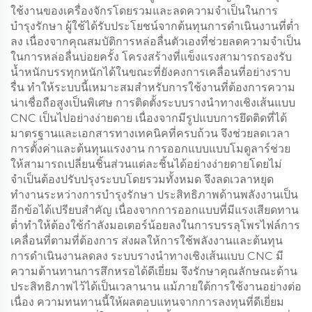
ใช้งานของเครื่องจักรโดยรวมและลดความจำเป็นในการ
บำรุงรักษา ผู้ใช้ได้รับประโยชน์จากต้นทุนการดำเนินงานที่ต่ำ
ลง เนื่องจากคุณสมบัติการหล่อลื่นตัวเองที่ช่วยลดความจำเป็น
ในการหล่อลื่นบ่อยครั้ง โครงสร้างที่แข็งแรงสามารถรองรับ
น้ำหนักบรรทุกหนักได้ในขณะที่ยังคงการเคลื่อนที่อย่างราบ
รื่น ทำให้ระบบนี้เหมาะสมสำหรับการใช้งานที่ต้องการความ
น่าเชื่อถือสูงเป็นพิเศษ การติดตั้งระบบรางนำทางเชิงเส้นแบบ
CNC เป็นไปอย่างง่ายดาย เนื่องจากมีรูปแบบการยึดติดที่ได้
มาตรฐานและเอกสารทางเทคนิคที่ครบถ้วน จึงช่วยลดเวลา
การตั้งค่าและต้นทุนแรงงาน การออกแบบแบบโมดูลาร์ช่วย
ให้สามารถเปลี่ยนชิ้นส่วนแต่ละชิ้นได้อย่างง่ายดายโดยไม่
จำเป็นต้องปรับปรุงระบบโดยรวมทั้งหมด จึงลดเวลาหยุด
ทำงานระหว่างการบำรุงรักษา ประสิทธิภาพด้านพลังงานเป็น
อีกข้อได้เปรียบสำคัญ เนื่องจากการออกแบบที่มีแรงเสียดทาน
ต่ำทำให้ต้องใช้กำลังมอเตอร์น้อยลงในการบรรลุโพรไฟล์การ
เคลื่อนที่ตามที่ต้องการ ส่งผลให้การใช้พลังงานและต้นทุน
การดำเนินงานลดลง ระบบรางนำทางเชิงเส้นแบบ CNC มี
ความต้านทานการสึกหรอได้ดีเยี่ยม จึงรักษาคุณลักษณะด้าน
ประสิทธิภาพไว้ได้เป็นเวลานาน แม้ภายใต้การใช้งานอย่างต่อ
เนื่อง ความทนทานนี้ให้ผลตอบแทนจากการลงทุนที่ดีเยี่ยม