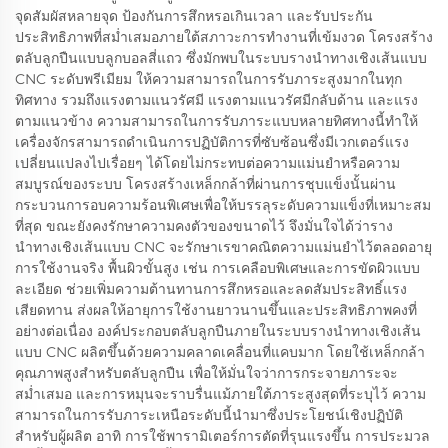
จุดสัมผัสหลายจุด ป้องกันการสึกหรอเกินเวลา และรับประกัน
ประสิทธิภาพที่สม่ำเสมอภายใต้สภาวะการทำงานที่เข้มงวด โครงสร้าง
ตลับลูกปืนแบบลูกบอลสี่แถว ซึ่งมักพบในระบบรางนำทางเชิงเส้นแบบ
CNC ระดับพรีเมียม ให้ความสามารถในการรับภาระสูงมากในทุก
ทิศทาง รวมถึงแรงตามแนวรัศมี แรงตามแนวรัศมีกลับด้าน และแรง
ตามแนวข้าง ความสามารถในการรับภาระแบบหลายทิศทางนี้ทำให้
เครื่องจักรสามารถดำเนินการปฏิบัติการที่ซับซ้อนซึ่งมีเวกเตอร์แรง
เปลี่ยนแปลงไปเรื่อยๆ ได้โดยไม่กระทบต่อความแม่นยำหรือความ
สมบูรณ์ของระบบ โครงสร้างเหล็กกล้าที่ผ่านการชุบแข็งนั้นผ่าน
กระบวนการอบความร้อนพิเศษเพื่อให้บรรลุระดับความแข็งที่เหมาะสม
ที่สุด ขณะยังคงรักษาความคงตัวของขนาดไว้ จึงมั่นใจได้ว่าราง
นำทางเชิงเส้นแบบ CNC จะรักษาเรขาคณิตความแม่นยำไว้ตลอดอายุ
การใช้งานจริง พื้นผิวขั้นสูง เช่น การเคลือบพิเศษและการขัดผิวแบบ
ละเอียด ช่วยเพิ่มความต้านทานการสึกหรอและลดสัมประสิทธิ์แรง
เสียดทาน ส่งผลให้อายุการใช้งานยาวนานขึ้นและประสิทธิภาพคงที่
อย่างต่อเนื่อง องค์ประกอบตลับลูกปืนภายในระบบรางนำทางเชิงเส้น
แบบ CNC ผลิตขึ้นด้วยความคลาดเคลื่อนที่แคบมาก โดยใช้เหล็กกล้า
คุณภาพสูงสำหรับตลับลูกปืน เพื่อให้มั่นใจว่าการกระจายภาระจะ
สม่ำเสมอ และการหมุนจะราบรื่นแม้ภายใต้ภาระสูงสุดที่ระบุไว้ ความ
สามารถในการรับภาระเหนือระดับนี้นำมาซึ่งประโยชน์เชิงปฏิบัติ
สำหรับผู้ผลิต อาทิ การใช้พารามิเตอร์การตัดที่รุนแรงขึ้น การประมวล