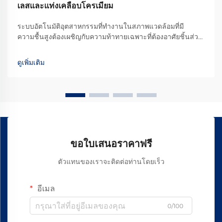
เลสและแท่งเคลือบโครเมียม
ระบบอัตโนมัติอุตสาหกรรมที่ทำงานในสภาพแวดล้อมที่มี
ความชื้นสูงต้องเผชิญกับความท้าทายเฉพาะที่ต้องอาศัยชิ้นส่วน
พิเศษซึ่งสามารถทนต่อความชื้น สนิม และสิ่งสกปรกได้ ราง
เลื่อนเชิงเส้นที่ออกแบบสำหรับสภาวะดังกล่าวจำเป็นต้องรวม
ดูเพิ่มเติม
เอาเทคโนโลยีขั้นสูง...
ขอใบเสนอราคาฟรี
ตัวแทนของเราจะติดต่อท่านโดยเร็ว
อีเมล
0/100