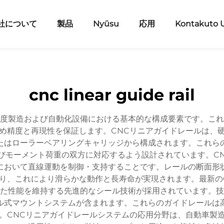
社について
製品
Nyūsu
応用
Kontakuto 
cnc linear guide rail
精度製造および自動化設備における基本的な構成要素です。これ
め精度と再現性を保証します。CNCリニアガイドレールは、
たはローラーベアリングキャリッジから構成されます。これら
びモーメント荷重の双方に対応するよう設計されています。CN
において直線運動を制御・支持することです。レールの断面形
り、これにより滑らかな動作と長寿命が実現されます。最新の
た性能を維持する先進的なシール技術が採用されています。技
ル式マウントシステムが含まれます。これらのガイドレールは
。CNCリニアガイドレールシステムの応用分野は、自動車製