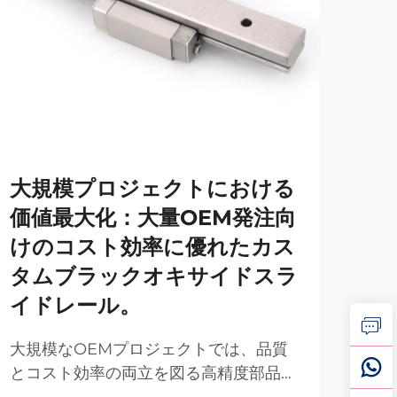
大規模プロジェクトにおける
リ
価値最大化：大量OEM発注向
か
けのコスト効率に優れたカス
リニ
タムブラックオキサイドスラ
にお
イドレール。
実現
さら
れら
大規模なOEMプロジェクトでは、品質
ジか
とコスト効率の両立を図る高精度部品が
確な