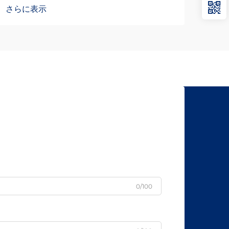
求められ、スライドレールの選定は製造
さらに表示
成功における極めて重要な判断となりま
す。数百〜数千台規模の生産数量になる
と、従来の…
0/100