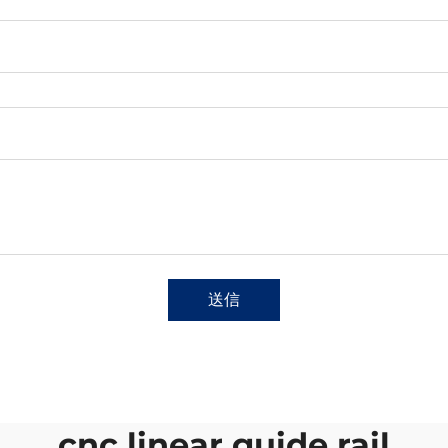
送信
cnc linear guide rail