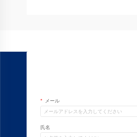
けに設計された直線運動用スライドは、
先進的な…
メール
氏名