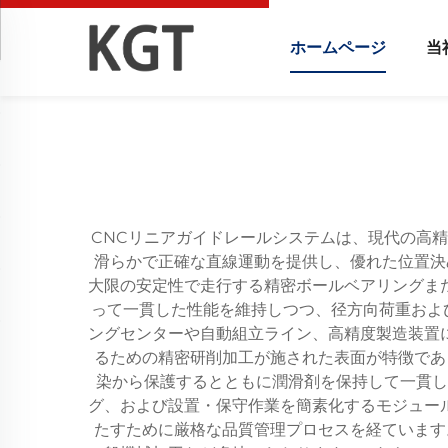
ホームページ
当
CNCリニアガイドレールシステムは、現代の高
滑らかで正確な直線運動を提供し、優れた位置決
大限の安定性で走行する精密ボールベアリングま
って一貫した性能を維持しつつ、径方向荷重およ
ングセンターや自動組立ライン、高精度製造装置
るための精密研削加工が施された表面が特徴であ
染から保護するとともに潤滑剤を保持して一貫し
グ、および設置・保守作業を簡素化するモジュー
たすために厳格な品質管理プロセスを経ています