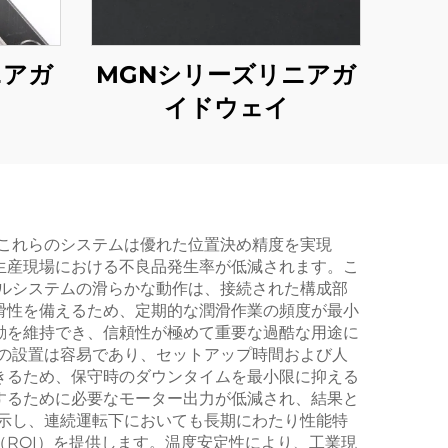
ニアガ
MGNシリーズリニアガ
イドウェイ
これらのシステムは優れた位置決め精度を実現
生産現場における不良品発生率が低減されます。こ
ルシステムの滑らかな動作は、接続された構成部
滑性を備えるため、定期的な潤滑作業の頻度が最小
動を維持でき、信頼性が極めて重要な過酷な用途に
の設置は容易であり、セットアップ時間および人
きるため、保守時のダウンタイムを最小限に抑える
するために必要なモーター出力が低減され、結果と
示し、連続運転下においても長期にわたり性能特
ROI）を提供します。温度安定性により、工業現