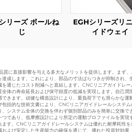
Uシリーズ ボールね
EGHシリーズリ
じ
イドウェイ
品品質に直接影響を与える多大なメリットを提供します。まず、
を達成します。これにより、部品の寸法ばらつきが抑制され、
減を通じたコスト削減へと直結します。CNCリニアガイドレー
置全体の寿命延長および保守頻度の低減を実現します。自己潤
感できます。頑健な構造設計により、重負荷下でも滑らかな運
び包括的な技術文書により、CNCリニアガイドレールシステム
り、システム全体の交換を伴わず個別部品のみを簡単に交換で
一つであり、低摩擦設計により所定の運動プロファイルを実現
れます。CNCリニアガイドレールシステムは優れた耐摩耗性を
減および安定した生産能力の確保を通じて、優れた投資対効果（