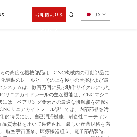
Us
JA
お見積もりを
依頼する
らの高度な機械部品は、CNC機械内の可動部品に
硬化鋼製のレールと、その上を極小の摩擦および最
のシステムは、数百万回に及ぶ動作サイクルにわた
Cリニアガイドレールの主な機能は、CNCマシニ
状には、ベアリング要素との最適な接触点を確保す
CNCリニアガイドレール設計では、内部部品を汚
術的特長には、自己潤滑機能、耐食性コーティン
高品質素材を用いて製造され、厳しい産業規格を満
造、航空宇宙産業、医療機器組立、電子部品製造、