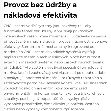
Provoz bez údržby a
nákladová efektivita
CNC lineární vodící systémy jsou navrženy tak, aby
fungovaly téměř bez údržby, a využívají pokročilých
inženýrských řešení, která minimalizují požadavky na servis
při současném maximalizování provozní účinnosti a cenové
efektivity. Samomazné mechanismy integrované do
moderních CNC lineárních vodících systémů zajišťují
nepřetržité mazání všech ložiskových ploch bez nutnosti
externích mazacích systémů nebo častých ručních zásahů
při údržbě. Tyto systémy využívají speciálně formulovaná
maziva, která si zachovávají své vlastnosti po dlouhou dobu
a poskytují konzistentní mazání i za různých teplotních a
zatěžovacích podmínek. Těsněná konstrukce CNC lineárních
vodících vozíků chrání vnitřní komponenty před
environmentálními kontaminanty, jako jsou třísky, chladicí
kapaliny, prach a jiný odpad běžně se vyskytující v
výrobních prostředích, čímž eliminuje potřebu častého
čištění nebo výměny komponentů způsobenou