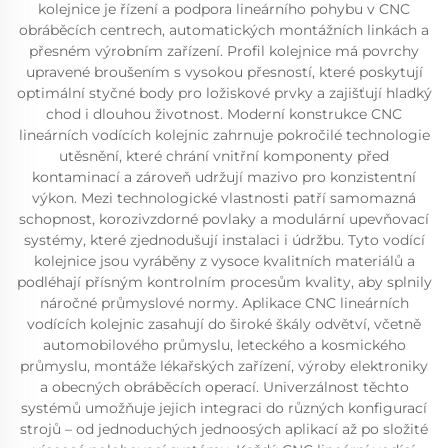
kolejnice je řízení a podpora lineárního pohybu v CNC
obráběcích centrech, automatických montážních linkách a
přesném výrobním zařízení. Profil kolejnice má povrchy
upravené broušením s vysokou přesností, které poskytují
optimální styčné body pro ložiskové prvky a zajišťují hladký
chod i dlouhou životnost. Moderní konstrukce CNC
lineárních vodících kolejnic zahrnuje pokročilé technologie
utěsnění, které chrání vnitřní komponenty před
kontaminací a zároveň udržují mazivo pro konzistentní
výkon. Mezi technologické vlastnosti patří samomazná
schopnost, korozivzdorné povlaky a modulární upevňovací
systémy, které zjednodušují instalaci i údržbu. Tyto vodící
kolejnice jsou vyráběny z vysoce kvalitních materiálů a
podléhají přísným kontrolním procesům kvality, aby splnily
náročné průmyslové normy. Aplikace CNC lineárních
vodících kolejnic zasahují do široké škály odvětví, včetně
automobilového průmyslu, leteckého a kosmického
průmyslu, montáže lékařských zařízení, výroby elektroniky
a obecných obráběcích operací. Univerzálnost těchto
systémů umožňuje jejich integraci do různých konfigurací
strojů – od jednoduchých jednoosých aplikací až po složité