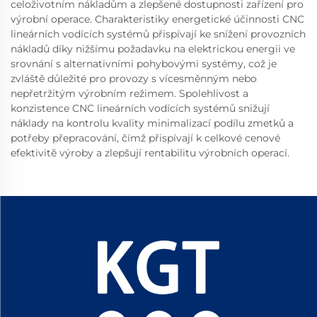
celoživotním nákladům a zlepšené dostupnosti zařízení pro
výrobní operace. Charakteristiky energetické účinnosti CNC
lineárních vodících systémů přispívají ke snížení provozních
nákladů díky nižšímu požadavku na elektrickou energii ve
srovnání s alternativními pohybovými systémy, což je
zvláště důležité pro provozy s vícesměnným nebo
nepřetržitým výrobním režimem. Spolehlivost a
konzistence CNC lineárních vodících systémů snižují
náklady na kontrolu kvality minimalizací podílu zmetků a
potřeby přepracování, čímž přispívají k celkové cenové
efektivitě výroby a zlepšují rentabilitu výrobních operací.