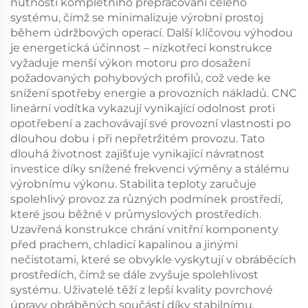
nutnosti kompletního přepracování celého
systému, čímž se minimalizuje výrobní prostoj
během údržbových operací. Další klíčovou výhodou
je energetická účinnost – nízkotřecí konstrukce
vyžaduje menší výkon motoru pro dosažení
požadovaných pohybových profilů, což vede ke
snížení spotřeby energie a provozních nákladů. CNC
lineární vodítka vykazují vynikající odolnost proti
opotřebení a zachovávají své provozní vlastnosti po
dlouhou dobu i při nepřetržitém provozu. Tato
dlouhá životnost zajišťuje vynikající návratnost
investice díky snížené frekvenci výměny a stálému
výrobnímu výkonu. Stabilita teploty zaručuje
spolehlivý provoz za různých podmínek prostředí,
které jsou běžné v průmyslových prostředích.
Uzavřená konstrukce chrání vnitřní komponenty
před prachem, chladicí kapalinou a jinými
nečistotami, které se obvykle vyskytují v obráběcích
prostředích, čímž se dále zvyšuje spolehlivost
systému. Uživatelé těží z lepší kvality povrchové
úpravy obráběných součástí díky stabilnímu,