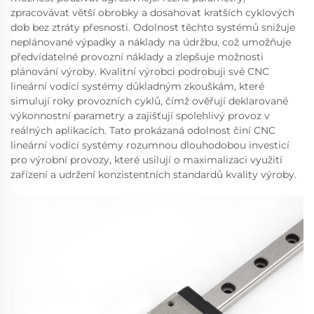
zpracovávat větší obrobky a dosahovat kratších cyklových
dob bez ztráty přesnosti. Odolnost těchto systémů snižuje
neplánované výpadky a náklady na údržbu, což umožňuje
předvídatelné provozní náklady a zlepšuje možnosti
plánování výroby. Kvalitní výrobci podrobuji své CNC
lineární vodící systémy důkladným zkouškám, které
simulují roky provozních cyklů, čímž ověřují deklarované
výkonnostní parametry a zajišťují spolehlivý provoz v
reálných aplikacích. Tato prokázaná odolnost činí CNC
lineární vodící systémy rozumnou dlouhodobou investicí
pro výrobní provozy, které usilují o maximalizaci využití
zařízení a udržení konzistentních standardů kvality výroby.