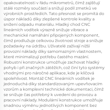
opakovatelnosti v řádu mikrometrů, čímž zajišťují
stálé rozměry součástí a snižují podíl zmetků ve
výrobních prostředích. Tato přesnost se promítá do
úspor nákladů díky zlepšené kontrole kvality a
snížení odpadu materiálu. Hladký chod CNC
lineárních vodítek výrazně snižuje vibrace a
mechanické namáhání připojených komponent,
čímž prodlužuje celkovou životnost stroje a snižuje
požadavky na údržbu. Uživatelé zažívají nižší
provozní náklady díky samomazným vlastnostem,
které minimalizují potřebu častého mazání.
Robustní konstrukce umožňuje zachovat hladký
pohyb i při značných zátěžích, což činí tyto systémy
vhodnými pro náročné aplikace, kde je klíčová
spolehlivost. Montáž CNC lineárních vodítek je
jednoduchá díky standardizovaným upevňovacím
vzorům a komplexní technické dokumentaci, čímž
se snižuje čas potřebný k uvedení do provozu a
pracovní náklady. Modulární konstrukce umožňuje
snadnou výměnu jednotlivých komponent bez