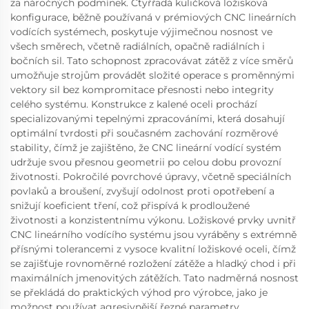
za náročných podmínek. Čtyřřadá kuličková ložisková
konfigurace, běžně používaná v prémiových CNC lineárních
vodících systémech, poskytuje výjimečnou nosnost ve
všech směrech, včetně radiálních, opačně radiálních i
bočních sil. Tato schopnost zpracovávat zátěž z více směrů
umožňuje strojům provádět složité operace s proměnnými
vektory sil bez kompromitace přesnosti nebo integrity
celého systému. Konstrukce z kalené oceli prochází
specializovanými tepelnými zpracováními, která dosahují
optimální tvrdosti při současném zachování rozměrové
stability, čímž je zajištěno, že CNC lineární vodící systém
udržuje svou přesnou geometrii po celou dobu provozní
životnosti. Pokročilé povrchové úpravy, včetně speciálních
povlaků a broušení, zvyšují odolnost proti opotřebení a
snižují koeficient tření, což přispívá k prodloužené
životnosti a konzistentnímu výkonu. Ložiskové prvky uvnitř
CNC lineárního vodícího systému jsou vyráběny s extrémně
přísnými tolerancemi z vysoce kvalitní ložiskové oceli, čímž
se zajišťuje rovnoměrné rozložení zátěže a hladký chod i při
maximálních jmenovitých zátěžích. Tato nadměrná nosnost
se překládá do praktických výhod pro výrobce, jako je
možnost používat agresivnější řezné parametry,