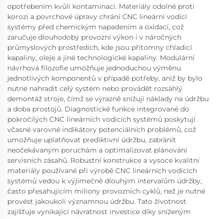
opotřebením kvůli kontaminaci. Materiály odolné proti
korozi a povrchové úpravy chrání CNC lineární vodící
systémy před chemickým napadením a oxidací, což
zaručuje dlouhodobý provozní výkon i v náročných
průmyslových prostředích, kde jsou přítomny chladicí
kapaliny, oleje a jiné technologické kapaliny. Modulární
návrhová filozofie umožňuje jednoduchou výměnu
jednotlivých komponentů v případě potřeby, aniž by bylo
nutné nahradit celý systém nebo provádět rozsáhlý
demontáž stroje, čímž se výrazně snižují náklady na údržbu
a doba prostojů. Diagnostické funkce integrované do
pokročilých CNC lineárních vodících systémů poskytují
včasné varovné indikátory potenciálních problémů, což
umožňuje uplatňovat prediktivní údržbu, zabránit
neočekávaným poruchám a optimalizovat plánování
servisních zásahů. Robustní konstrukce a vysoce kvalitní
materiály používané při výrobě CNC lineárních vodících
systémů vedou k výjimečně dlouhým intervalům údržby,
často přesahujícím miliony provozních cyklů, než je nutné
provést jakoukoli významnou údržbu. Tato životnost
zajišťuje vynikající návratnost investice díky sníženým