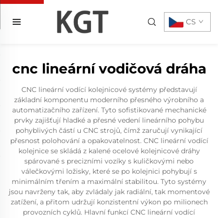
CS
cnc lineární vodičová dráha
CNC lineární vodící kolejnicové systémy představují
základní komponentu moderního přesného výrobního a
automatizačního zařízení. Tyto sofistikované mechanické
prvky zajišťují hladké a přesné vedení lineárního pohybu
pohyblivých částí u CNC strojů, čímž zaručují vynikající
přesnost polohování a opakovatelnost. CNC lineární vodící
kolejnice se skládá z kalené ocelové kolejnicové dráhy
spárované s precizními vozíky s kuličkovými nebo
válečkovými ložisky, které se po kolejnici pohybují s
minimálním třením a maximální stabilitou. Tyto systémy
jsou navrženy tak, aby zvládaly jak radiální, tak momentové
zatížení, a přitom udržují konzistentní výkon po milionech
provozních cyklů. Hlavní funkcí CNC lineární vodící