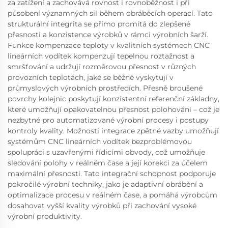
za zatížení a zachovává rovnost i rovnoběžnost i při
působení významných sil během obráběcích operací. Tato
strukturální integrita se přímo promítá do zlepšené
přesnosti a konzistence výrobků v rámci výrobních šarží.
Funkce kompenzace teploty v kvalitních systémech CNC
lineárních vodítek kompenzují tepelnou roztažnost a
smršťování a udržují rozměrovou přesnost v různých
provozních teplotách, jaké se běžně vyskytují v
průmyslových výrobních prostředích. Přesně broušené
povrchy kolejnic poskytují konzistentní referenční základny,
které umožňují opakovatelnou přesnost polohování – což je
nezbytné pro automatizované výrobní procesy i postupy
kontroly kvality. Možnosti integrace zpětné vazby umožňují
systémům CNC lineárních vodítek bezproblémovou
spolupráci s uzavřenými řídicími obvody, což umožňuje
sledování polohy v reálném čase a její korekci za účelem
maximální přesnosti. Tato integrační schopnost podporuje
pokročilé výrobní techniky, jako je adaptivní obrábění a
optimalizace procesu v reálném čase, a pomáhá výrobcům
dosahovat vyšší kvality výrobků při zachování vysoké
výrobní produktivity.