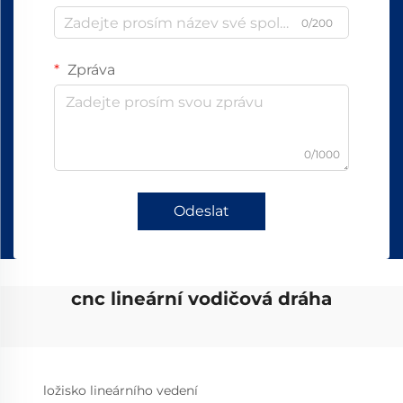
0/200
Zpráva
0/1000
Odeslat
cnc lineární vodičová dráha
ložisko lineárního vedení