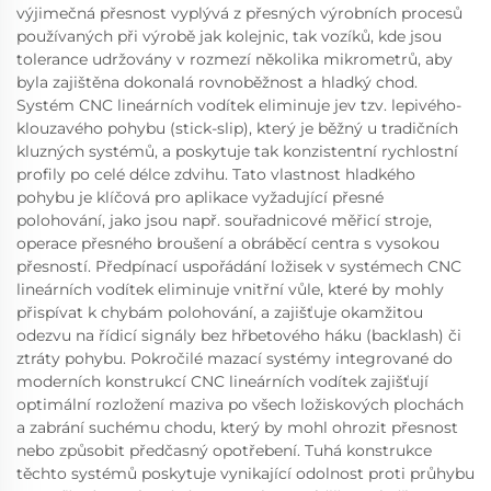
výjimečná přesnost vyplývá z přesných výrobních procesů
používaných při výrobě jak kolejnic, tak vozíků, kde jsou
tolerance udržovány v rozmezí několika mikrometrů, aby
byla zajištěna dokonalá rovnoběžnost a hladký chod.
Systém CNC lineárních vodítek eliminuje jev tzv. lepivého-
klouzavého pohybu (stick-slip), který je běžný u tradičních
kluzných systémů, a poskytuje tak konzistentní rychlostní
profily po celé délce zdvihu. Tato vlastnost hladkého
pohybu je klíčová pro aplikace vyžadující přesné
polohování, jako jsou např. souřadnicové měřicí stroje,
operace přesného broušení a obráběcí centra s vysokou
přesností. Předpínací uspořádání ložisek v systémech CNC
lineárních vodítek eliminuje vnitřní vůle, které by mohly
přispívat k chybám polohování, a zajišťuje okamžitou
odezvu na řídicí signály bez hřbetového háku (backlash) či
ztráty pohybu. Pokročilé mazací systémy integrované do
moderních konstrukcí CNC lineárních vodítek zajišťují
optimální rozložení maziva po všech ložiskových plochách
a zabrání suchému chodu, který by mohl ohrozit přesnost
nebo způsobit předčasný opotřebení. Tuhá konstrukce
těchto systémů poskytuje vynikající odolnost proti průhybu