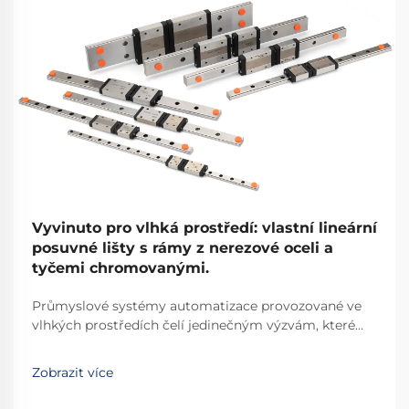
Vyvinuto pro vlhká prostředí: vlastní lineární
posuvné lišty s rámy z nerezové oceli a
tyčemi chromovanými.
Průmyslové systémy automatizace provozované ve
vlhkých prostředích čelí jedinečným výzvám, které
vyžadují specializované komponenty schopné odolat
vlhkosti, korozi a kontaminaci. Lineární posuvný prvek
Zobrazit více
navržený pro takové podmínky musí obsahovat
pokročilé...