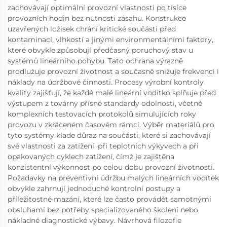
zachovávají optimální provozní vlastnosti po tisíce
provozních hodin bez nutnosti zásahu. Konstrukce
uzavřených ložisek chrání kritické součásti před
kontaminací, vlhkostí a jinými environmentálními faktory,
které obvykle způsobují předčasný poruchový stav u
systémů lineárního pohybu. Tato ochrana výrazně
prodlužuje provozní životnost a současně snižuje frekvenci i
náklady na údržbové činnosti. Procesy výrobní kontroly
kvality zajišťují, že každé malé lineární vodítko splňuje před
výstupem z továrny přísné standardy odolnosti, včetně
komplexních testovacích protokolů simulujících roky
provozu v zkráceném časovém rámci. Výběr materiálů pro
tyto systémy klade důraz na součásti, které si zachovávají
své vlastnosti za zatížení, při teplotních výkyvech a při
opakovaných cyklech zatížení, čímž je zajištěna
konzistentní výkonnost po celou dobu provozní životnosti.
Požadavky na preventivní údržbu malých lineárních vodítek
obvykle zahrnují jednoduché kontrolní postupy a
příležitostné mazání, které lze často provádět samotnými
obsluhami bez potřeby specializovaného školení nebo
nákladné diagnostické výbavy. Návrhová filozofie