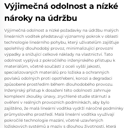
Výjimečná odolnost a nízké
nároky na údržbu
Výjimečná odolnost a nízké požadavky na údržbu malých
lineárních vodítek představují významný pokrok v oblasti
technologie lineárního pohybu, který uživatelům zajišťuje
spolehlivý dlouhodobý provoz, minimalizující provozní
výpadky a snižující celkové náklady na vlastnictví. Tato
odolnost vyplývá z pokročilého inženýrského přístupu k
materiálům, včetně součástí z oceli vyšší jakosti,
specializovaných materiálů pro ložiska a ochranných
povlaků odolných proti opotřebení, korozi a degradaci
způsobené prostředím během dlouhodobého provozu.
Inženýrský přístup k dosažení této odolnosti zahrnuje
komplexní zkoušky únavy, zrychlené studie stárnutí a
ověření v reálných provozních podmínkách, aby bylo
zajištěno, že malá lineární vodítka vydrží náročné podmínky
průmyslového prostředí. Malá lineární vodítka využívají
pokročilé technologie mazání, včetně uzavřených
ložiskových systémů a maziv s dlouhou životností, která