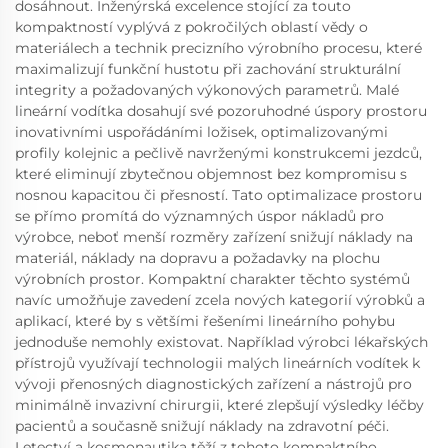
dosáhnout. Inženýrská excelence stojící za touto
kompaktností vyplývá z pokročilých oblastí vědy o
materiálech a technik precizního výrobního procesu, které
maximalizují funkční hustotu při zachování strukturální
integrity a požadovaných výkonových parametrů. Malé
lineární vodítka dosahují své pozoruhodné úspory prostoru
inovativními uspořádáními ložisek, optimalizovanými
profily kolejnic a pečlivě navrženými konstrukcemi jezdců,
které eliminují zbytečnou objemnost bez kompromisu s
nosnou kapacitou či přesností. Tato optimalizace prostoru
se přímo promítá do významných úspor nákladů pro
výrobce, neboť menší rozměry zařízení snižují náklady na
materiál, náklady na dopravu a požadavky na plochu
výrobních prostor. Kompaktní charakter těchto systémů
navíc umožňuje zavedení zcela nových kategorií výrobků a
aplikací, které by s většími řešeními lineárního pohybu
jednoduše nemohly existovat. Například výrobci lékařských
přístrojů využívají technologii malých lineárních vodítek k
vývoji přenosných diagnostických zařízení a nástrojů pro
minimálně invazivní chirurgii, které zlepšují výsledky léčby
pacientů a současně snižují náklady na zdravotní péči.
Letectví a kosmonautika těží z tohoto kompaktního