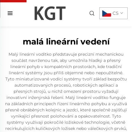
CS
malá lineární vedení
Malý lineární vodítko představuje precizní mechanickou
součást navrženou tak, aby umožnila hladký a přesný
lineární pohyb v kompaktních prostorách, kde tradiční
lineární systémy jsou příliš objemné nebo nepoužitelné.
Tyto miniaturizované vodící systémy tvoří základ bezpočtu
automatizovaných procesů, robotických aplikací a
přesných strojů, u nichž omezení prostoru vyžadují
inovativní inženýrská řešení. Malý lineární vodítko funguje
na základních principech řízení lineárního pohybu a využívá
přesně obráběných kolejnic a jezdci, které společně zajišťují
vynikající přesnost polohování a opakovatelnost. Tyto
systémy využívají pokročilé ložiskové technologie, včetně
recirkulujících kuličkových ložisek nebo válečkových prvků,