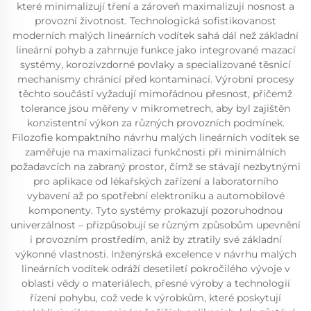
které minimalizují tření a zároveň maximalizují nosnost a
provozní životnost. Technologická sofistikovanost
moderních malých lineárních vodítek sahá dál než základní
lineární pohyb a zahrnuje funkce jako integrované mazací
systémy, korozivzdorné povlaky a specializované těsnicí
mechanismy chránící před kontaminací. Výrobní procesy
těchto součástí vyžadují mimořádnou přesnost, přičemž
tolerance jsou měřeny v mikrometrech, aby byl zajištěn
konzistentní výkon za různých provozních podmínek.
Filozofie kompaktního návrhu malých lineárních vodítek se
zaměřuje na maximalizaci funkčnosti při minimálních
požadavcích na zabraný prostor, čímž se stávají nezbytnými
pro aplikace od lékařských zařízení a laboratorního
vybavení až po spotřební elektroniku a automobilové
komponenty. Tyto systémy prokazují pozoruhodnou
univerzálnost – přizpůsobují se různým způsobům upevnění
i provozním prostředím, aniž by ztratily své základní
výkonné vlastnosti. Inženýrská excelence v návrhu malých
lineárních vodítek odráží desetiletí pokročilého vývoje v
oblasti vědy o materiálech, přesné výroby a technologií
řízení pohybu, což vede k výrobkům, které poskytují