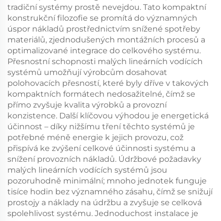
tradiční systémy prostě nevejdou. Tato kompaktní
konstrukční filozofie se promítá do významných
úspor nákladů prostřednictvím snížené spotřeby
materiálů, zjednodušených montážních procesů a
optimalizované integrace do celkového systému.
Přesnostní schopnosti malých lineárních vodících
systémů umožňují výrobcům dosahovat
polohovacích přesností, které byly dříve v takových
kompaktních formátech nedosažitelné, čímž se
přímo zvyšuje kvalita výrobků a provozní
konzistence. Další klíčovou výhodou je energetická
účinnost – díky nižšímu tření těchto systémů je
potřebné méně energie k jejich provozu, což
přispívá ke zvýšení celkové účinnosti systému a
snížení provozních nákladů. Údržbové požadavky
malých lineárních vodících systémů jsou
pozoruhodně minimální; mnoho jednotek funguje
tisíce hodin bez významného zásahu, čímž se snižují
prostojy a náklady na údržbu a zvyšuje se celková
spolehlivost systému. Jednoduchost instalace je