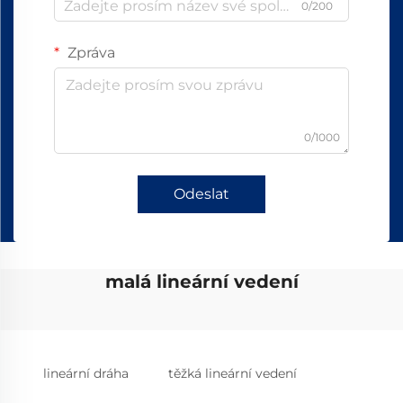
0/200
Zpráva
0/1000
Odeslat
malá lineární vedení
lineární dráha
těžká lineární vedení