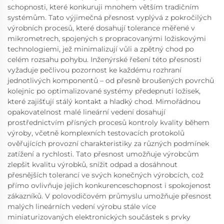
schopnosti, které konkuruji mnohem větším tradičním
systémům. Tato výjimečná přesnost vyplývá z pokročilých
výrobních procesů, které dosahují tolerance měřené v
mikrometrech, spojených s propracovanými ložiskovými
technologiemi, jež minimalizují vůli a zpětný chod po
celém rozsahu pohybu. Inženýrské řešení této přesnosti
vyžaduje pečlivou pozornost ke každému rozhraní
jednotlivých komponentů – od přesně broušených povrchů
kolejnic po optimalizované systémy předepnutí ložisek,
které zajišťují stálý kontakt a hladký chod. Mimořádnou
opakovatelnost malé lineární vedení dosahují
prostřednictvím přísných procesů kontroly kvality během
výroby, včetně komplexních testovacích protokolů
ověřujících provozní charakteristiky za různých podmínek
zatížení a rychlosti. Tato přesnost umožňuje výrobcům
zlepšit kvalitu výrobků, snížit odpad a dosáhnout
přesnějších tolerancí ve svých konečných výrobcích, což
přímo ovlivňuje jejich konkurenceschopnost i spokojenost
zákazníků. V polovodičovém průmyslu umožňuje přesnost
malých lineárních vedení výrobu stále více
miniaturizovaných elektronických součástek s prvky