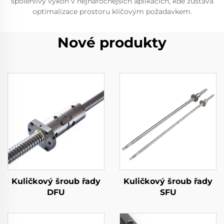
spolehlivý výkon v nejnáročnějších aplikacích, kde zůstává
optimalizace prostoru klíčovým požadavkem.
Nové produkty
Kuličkový šroub řady
Kuličkový šroub řady
DFU
SFU