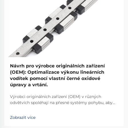
Návrh pro výrobce originálních zařízení
(OEM): Optimalizace výkonu lineárních
vodítek pomocí vlastní černé oxidové
úpravy a vrtání.
Výrobci originálních zařízení (OEM) v různých
odvětvích spoléhají na přesné systémy pohybu, aby
zajistili vynikající výkon svých strojů a zařízení. Výběr
vhodných komponent pro lineární pohyb přímo
Zobrazit více
ovlivňuje spolehlivost výrobku...