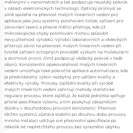
měřenými v nanometrech a tak podporuje neustálý pokrok
v oblasti elektronických technologií. Optický průmysl se
silně spoléhá na přesnost malých lineárních vedení pro
aplikace jako jsou systémy polohování čoček, zařízení pro
zarovnání laserů a přesné měřicí přístroje, kde již
mikroskopické chyby polohování mohou způsobit
nevyužitelnost výrobků. Výrobci laboratorních a vědeckých
přístrojů závisí na přesnosti malých lineárních vedení při
tvorbě zařízení schopných provádět výzkum na molekulární
a atomové úrovni, čímž podporují vědecký pokrok v řadě
oborů. Konzistentní opakovatelnost malých lineárních
vedení umožňuje také pokročilé aplikace automatizace, kde
je předvídatelný výkon nezbytný pro udržení kvality a
efektivity výroby. Procesy zajištění kvality při výrobě
malých lineárních vedení zahrnují metody statistické
regulace procesu, které zajišťují, že každá jednotka splňuje
přísné specifikace výkonu, a tím poskytují zákazníkům
důvěru v dlouhodobou provozní konzistenci. Přesnost
těchto systémů zůstává stabilní po dlouhou dobu provozu;
mnoho instalací udržuje své přesnostní specifikace po
několik let nepřetržitého provozu bez výrazného úbytku.