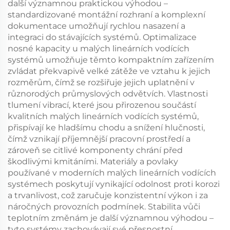
další významnou praktickou výhodou –
standardizované montážní rozhraní a komplexní
dokumentace umožňují rychlou nasazení a
integraci do stávajících systémů. Optimalizace
nosné kapacity u malých lineárních vodících
systémů umožňuje těmto kompaktním zařízením
zvládat překvapivě velké zátěže ve vztahu k jejich
rozměrům, čímž se rozšiřuje jejich uplatnění v
různorodých průmyslových odvětvích. Vlastnosti
tlumení vibrací, které jsou přirozenou součástí
kvalitních malých lineárních vodících systémů,
přispívají ke hladšímu chodu a snížení hlučnosti,
čímž vznikají příjemnější pracovní prostředí a
zároveň se citlivé komponenty chrání před
škodlivými kmitáními. Materiály a povlaky
používané v moderních malých lineárních vodících
systémech poskytují vynikající odolnost proti korozi
a trvanlivost, což zaručuje konzistentní výkon i za
náročných provozních podmínek. Stabilita vůči
teplotním změnám je další významnou výhodou –
tyto systémy zachovávají své přesnostní