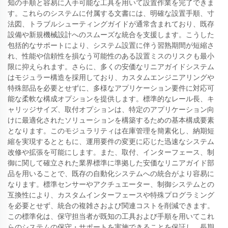
知の手順と容易に入手可能な工具を用いて設置作業を完了できま
す。これらのシステムに付属する文書には、明確な設置手順、寸
法図、トラブルシューティングガイドが通常含まれており、既存
設備や新規機械設計へのスムーズな統合を支援します。こうした
包括的なサポートにより、システム設置に伴う習熟期間が短縮さ
れ、性能や信頼性を損なう可能性のある設置ミスのリスクも最小
限に抑えられます。さらに、多くの安価なリニアガイドシステム
はモジュラー構造を採用しており、カスタムエンジニアリングや
特殊部品を必要とせずに、多様なアプリケーション要件に対応可
能な柔軟な構成オプションを提供します。標準的なレール長、キ
ャリッジサイズ、取付オプションは、特定のアプリケーション向
けに最適化されたソリューションを構築するための基本構成要素
となります。このモジュラリティは在庫管理を簡素化し、納期短
縮を実現するとともに、運用要件の変更に応じた迅速なシステム
改修や拡張を可能にします。また、取付、インターフェース、制
御に関して確立された業界標準に準拠した安価なリニアガイド部
品を用いることで、既存の自動化システムへの統合がより容易に
なります。標準センサーやアクチュエーター、制御システムとの
互換性により、カスタムインターフェースや特殊プログラミング
を必要とせず、統合の複雑さおよび関連コストを削減できます。
この標準化は、保守担当者が既知の工具および手順を用いてこれ
らのシステムの保守・サポートを実施できることを保証し、長期