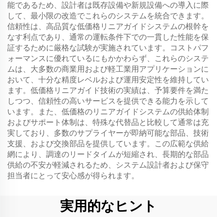
能であるため、設計者は既存設備や新規設備への導入に際
して、最小限の改造でこれらのシステムを統合できます。
信頼性は、高品質な低価格リニアガイドシステムの根幹を
なす利点であり、通常の運転条件下での一貫した性能を保
証するために厳格な試験が実施されています。コストパフ
ォーマンスに優れているにもかかわらず、これらのシステ
ムは、大多数の商業用および軽工業用アプリケーションに
おいて、十分な精度レベルおよび運用安定性を維持してい
ます。低価格リニアガイド技術の実績は、予算要件を満た
しつつ、信頼性の高いサービスを提供できる能力を示して
います。また、低価格のリニアガイドシステムの供給体制
およびサポート体制は、特殊な代替品と比較して通常は充
実しており、多数のサプライヤーが即納可能な部品、技術
支援、および交換部品を提供しています。この広範な供給
網により、調達のリードタイムが短縮され、長期的な部品
供給の不安が軽減されるため、システム設計者および保守
担当者にとって安心感が得られます。
実用的なヒント