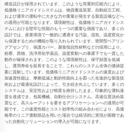
構造設計が採用されています。このような荷重対応能力により、
低価格リニアガイドシステムは、物資搬送装置、自動組立工程、
および通常の運転中に大きな力や重量が発生する製造設備などへ
の適用が可能となります。環境耐性は、低価格リニアガイドシス
テムにおける堅牢な性能のもう一つの重要な側面であり、多くの
設計では、産業環境で一般的に遭遇する汚染、湿気、温度変化か
ら保護するための機能が取り入れられています。密閉型ベアリン
グアセンブリ、保護カバー、腐食抵抗性材料などの採用により、
粉塵、異物、洗浄用化学薬品、温度変動への暴露下でも一貫した
動作が確保されます。このような環境耐性は、保守頻度を低減
し、運用寿命を延長することで、これらのシステム全体の価値提
案に貢献しています。低価格リニアガイドシステムの速度および
加速度性能は、摩擦低減と動的性能向上を図った先進的な製造技
術および最適化設計によって、引き続き向上しています。多くの
システムは、安定性および精度を維持したまま、印象的な運転速
度を達成でき、包装機械、自動仕分けシステム、高速位置決め装
置など、高スループットを要するアプリケーションへの適用が可
能です。この速度性能とコスト効率性の組み合わせにより、高価
格帯のリニア運動部品を用いた場合では経済的に実現が困難であ
った自動化ソリューションの導入が可能になります。