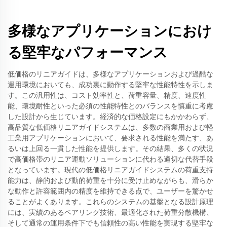
多様なアプリケーションにおけ
る堅牢なパフォーマンス
低価格のリニアガイドは、多様なアプリケーションおよび過酷な
運用環境においても、成功裏に動作する堅牢な性能特性を示しま
す。この汎用性は、コスト効率性と、荷重容量、精度、速度性
能、環境耐性といった必須の性能特性とのバランスを慎重に考慮
した設計から生じています。経済的な価格設定にもかかわらず、
高品質な低価格リニアガイドシステムは、多数の商業用および軽
工業用アプリケーションにおいて、要求される性能を満たす、あ
るいは上回る一貫した性能を提供します。その結果、多くの状況
で高価格帯のリニア運動ソリューションに代わる適切な代替手段
となっています。現代の低価格リニアガイドシステムの荷重支持
能力は、静的および動的荷重を十分に受け止めながらも、滑らか
な動作と許容範囲内の精度を維持できる点で、ユーザーを驚かせ
ることがよくあります。これらのシステムの基盤となる設計原理
には、実績のあるベアリング技術、最適化された荷重分散機構、
そして通常の運用条件下でも信頼性の高い性能を実現する堅牢な