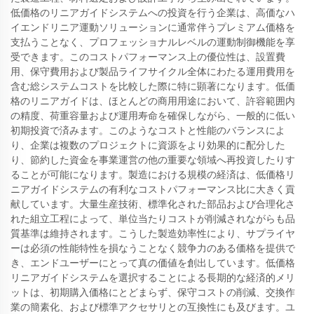
低価格のリニアガイドシステムへの投資を行う企業は、高価なハ
イエンドリニア運動ソリューションに通常伴うプレミアム価格を
支払うことなく、プロフェッショナルレベルの運動制御機能を享
受できます。このコストパフォーマンス上の優位性は、設置費
用、保守費用および製品ライフサイクル全体にわたる運用費用を
含む総システムコストを比較した際に特に顕著になります。低価
格のリニアガイドは、ほとんどの商用用途において、許容範囲内
の精度、荷重容量および運用寿命を確保しながら、一般的に低い
初期投資で済みます。このようなコストと性能のバランスによ
り、企業は複数のプロジェクトに資源をより効果的に配分した
り、節約した資金を事業運営の他の重要な領域へ再投資したりす
ることが可能になります。製造における規模の経済は、低価格リ
ニアガイドシステムの有利なコストパフォーマンス比に大きく貢
献しています。大量生産技術、標準化された部品および合理化さ
れた組立工程によって、単位当たりコストが削減されながらも品
質基準は維持されます。こうした製造効率性により、サプライヤ
ーは必須の性能特性を損なうことなく競争力のある価格を提供で
き、エンドユーザーにとって真の価値を創出しています。低価格
リニアガイドシステムを選択することによる長期的な経済的メリ
ットは、初期購入価格にとどまらず、保守コストの削減、交換作
業の簡素化、および標準アクセサリとの互換性にも及びます。ユ