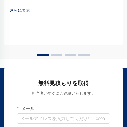
らの特殊な装置は、所定の経路に沿ってスムーズで制御され
た直線運動を可能にし、そのような環境では不可欠な存在と
さらに表示
なっています。
無料見積もりを取得
担当者がすぐにご連絡いたします。
メール
0/100