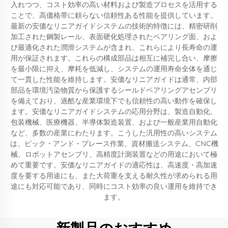
入れつつ、コスト効率の高い材料および製造プロセスを活用する
ことで、高価格帯に頼らない信頼性ある性能を提供しています。
最新の安価なリニアガイドシステムの技術的特徴には、精密研削
加工された鋼製レール、表面硬化処理されたベアリング面、およ
び最適化された潤滑システムが含まれ、これらにより長寿命の運
用が保証されます。これらの構成部品は相互に補完し合い、摩擦
を最小限に抑え、摩耗を低減し、システムの運用寿命全体を通じ
て一貫した性能を維持します。安価なリニアガイドは通常、内部
部品を環境汚染物質から保護するシールドベアリングアセンブリ
を備えており、過酷な産業環境下でも信頼性の高い動作を確保し
ます。安価なリニアガイドシステムの応用分野は、製造自動化、
包装機械、医療機器、半導体製造装置、および一般産業用自動化
など、多数の産業にわたります。こうした汎用性の高いシステム
は、ピック・アンド・プレース作業、資材搬送システム、CNC機
械、ロボットアセンブリ、高精度計測装置などの用途において極
めて重要です。安価なリニアガイドの適応性は、高速度・高加速
度を要する用途にも、また大荷重を支える耐久性が求められる用
途にも対応可能であり、同時にコスト効率の良い運用を維持でき
ます。