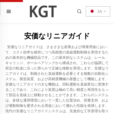
JA
安価なリニアガイド
安価なリニアガイドは、さまざまな産業および商業用途におい
て、コスト効率を維持しつつ高精度の直線運動制御を実現するた
めの基本的な機械部品です。この基本的なシステムは、レール、
キャリッジ、ボールベアリングから構成され、これらが協調して
所定の軌道に沿った滑らかで正確な移動を実現します。安価なリ
ニアガイドは、制御された直線運動を必要とする無数の自動化シ
ステム、製造装置、および高精度機械の基盤として機能します。
安価なリニアガイドの主な機能は、回転運動を直線変位に変換す
ることであり、これにより装置は極めて高い精度と再現性をもっ
て部品を直線上に移動させることができます。これらのシステム
は、多様な運用環境において一貫した位置決め、荷重支持、およ
び運動制御を要求される用途において優れた性能を発揮します。
現代の安価なリニアガイドシステムは、先進的な工学原理を取り