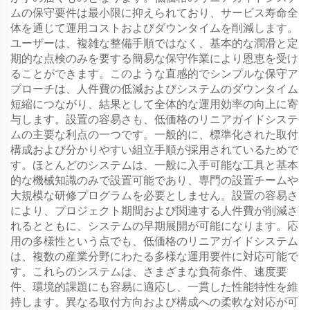
ムの保守要件は最小限に抑えられており、サービス寿命全
体を通じて運用コストおよびダウンタイムを削減します。
ユーザーは、複雑な整備手順ではなく、基本的な潤滑と定
期的な点検のみを要する簡易な保守作業により恩恵を受け
ることができます。このような直感的でシンプルな保守ア
プローチは、人件費の低減およびシステムのダウンタイム
短縮につながり、結果として全体的な運用効率の向上に寄
与します。設置の容易さも、低価格のリニアガイドシステ
ムの主要な利点の一つです。一般的に、標準化された取付
構成および分かりやすい組立手順が採用されているためで
す。ほとんどのシステムは、一般に入手可能な工具と基本
的な機械知識のみで設置可能であり、専門の設置チームや
大規模な研修プログラムを必要としません。設置の容易さ
により、プロジェクト期間および関連する人件費が削減さ
れるとともに、システムの早期展開が可能になります。応
用の多様性という点でも、低価格のリニアガイドシステム
は、複数の産業分野にわたる多様な運用要件に対応可能で
す。これらのシステムは、さまざまな負荷条件、速度要
件、環境的課題にも容易に適応し、一貫した性能特性を維
持します。異なる取付方向および構成への柔軟な対応が可