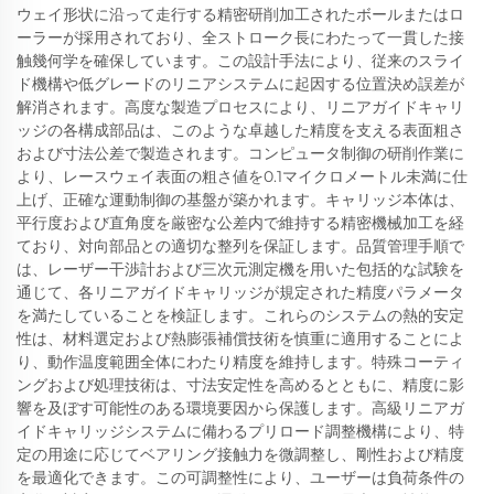
ウェイ形状に沿って走行する精密研削加工されたボールまたはロ
ーラーが採用されており、全ストローク長にわたって一貫した接
触幾何学を確保しています。この設計手法により、従来のスライ
ド機構や低グレードのリニアシステムに起因する位置決め誤差が
解消されます。高度な製造プロセスにより、リニアガイドキャリ
ッジの各構成部品は、このような卓越した精度を支える表面粗さ
および寸法公差で製造されます。コンピュータ制御の研削作業に
より、レースウェイ表面の粗さ値を0.1マイクロメートル未満に仕
上げ、正確な運動制御の基盤が築かれます。キャリッジ本体は、
平行度および直角度を厳密な公差内で維持する精密機械加工を経
ており、対向部品との適切な整列を保証します。品質管理手順で
は、レーザー干渉計および三次元測定機を用いた包括的な試験を
通じて、各リニアガイドキャリッジが規定された精度パラメータ
を満たしていることを検証します。これらのシステムの熱的安定
性は、材料選定および熱膨張補償技術を慎重に適用することによ
り、動作温度範囲全体にわたり精度を維持します。特殊コーティ
ングおよび処理技術は、寸法安定性を高めるとともに、精度に影
響を及ぼす可能性のある環境要因から保護します。高級リニアガ
イドキャリッジシステムに備わるプリロード調整機構により、特
定の用途に応じてベアリング接触力を微調整し、剛性および精度
を最適化できます。この可調整性により、ユーザーは負荷条件の