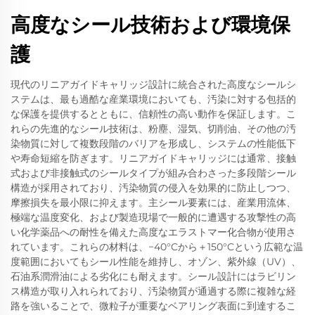
高度なシール技術および環境保
護
現代のリニアガイドキャリッジ設計に統合された高度なシールシ
ステムは、最も過酷な産業環境においても、汚染に対する包括的
な保護を提供するとともに、信頼性の高い動作を保証します。こ
れらの先進的なシール技術は、粉塵、湿気、切削油、その他の汚
染物質に対して複数段階のバリアを形成し、システムの性能低下
や寿命短縮を防ぎます。リニアガイドキャリッジには通常、接触
式および非接触式のシールタイプが組み合わさった多段階シール
構造が採用されており、汚染物質の侵入を効果的に防止しつつ、
摩擦損失を最小限に抑えます。主シール要素には、産業用流体、
極端な温度変化、および製造現場で一般的に遭遇する攻撃性の高
い化学薬品への耐性を備えた高度なエラストマー化合物が使用さ
れています。これらの材料は、−40°Cから＋150°Cという広範な温
度範囲においてもシール性能を維持し、オゾン、紫外線（UV）、
石油系潤滑油による劣化にも耐えます。シール設計にはラビリン
ス構造が取り入れられており、汚染物質が通過する際に複雑な経
路を強いることで、微粒子が重要なベアリング表面に到達するこ