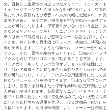
め、直接的に生産性の向上につながります。リニアガイド
キャリッジアセンブリの滑らかな動作特性により、製造現
場における振動および騒音レベルが大幅に低減され、作業
環境の改善と、感度の高い機器を有害な振動から保護する
ことが可能になります。保守要件が少ないという点は、大
きな経済的メリットであり、リニアガイドキャリッジシス
テムは自己潤滑構造および堅牢なシール設計を採用してい
るため、保守頻度が最小限に抑えられ、稼働停止時間の短
縮が実現します。このような信頼性は、メーカーが生産ス
ケジュールの一貫性を維持するとともに、設備のライフサ
イクルを通じて保守コストを抑制することを支援します。
リニアガイドキャリッジの取付オプションの多様性によ
り、既存の機械への容易な統合や新規システム設計への適
用が可能となり、エンジニアは多様な用途要件に対して柔
軟なソリューションを提供できます。迅速な設置プロセス
により、設備の据付時または保守作業時の設定時間および
人件費が削減されます。高品質なリニアガイドキャリッジ
部品の長寿命化は、性能の劣化が極めて少ない状態で長年
にわたる信頼性ある運用を実現し、投資対効果（ROI）を
大幅に高めます。高速運転機能により、メーカーは精度を