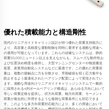
優れた積載能力と構造剛性
現代のリニアガイドキャリッジ設計が持つ優れた荷重支持能力に
より、高容量と高精度な運動制御を同時に要求する過酷な用途へ
の適用が可能となっています。これらの頑健なシステムは、静的
荷重50,000ニュートン以上を支えながらも、スムーズな動作性お
よび位置決め精度を維持し、大型マシニングセンターや物資搬送
装置、産業用自動化システムなどに最適です。この優れた荷重容
量は、複数の接触点に力を分散させ、早期破損を招く応力集中を
防止するよう最適化されたベアリング配置によって実現されてい
ます。過酷な用途向けリニアガイドキャリッジシステムで一般的
に採用される4列ボールベアリング構成は、あらゆる方向において
等しい荷重定格を提供し、径方向荷重、軸方向荷重、モーメント
荷重が複合的に作用するような複雑な荷重条件にも対応できま
す。このような多方向荷重対応能力により、多くの用途において