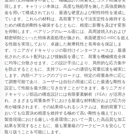
追加の支持機構を不要とし、機械設計の簡素化とコスト削減を実
現します。キャリッジ本体は、高度な熱処理を施した高強度鋼合
金を用いて構成されており、最適な硬度および靭性特性を達成し
ています。これらの材料は、高荷重下でも寸法安定性を維持する
ための構造的剛性を確保するとともに、精度に影響を及ぼす変形
を抑制します。ベアリングのレール面には、高周波焼入れおよび
精密研削といった特殊表面処理が施され、表面硬度60 HRCを超え
る性能を実現しており、卓越した耐摩耗性と長寿命を保証しま
す。リニアガイドキャリッジの取付けインターフェースは、最適
化されたボルト配列および接触面を通じて、荷重を機械構造全体
に均等に分散させます。この設計手法により、局所的な応力集中
を防止するとともに、支持フレームへの適切な荷重伝達を確実に
します。内部ベアリングのプリロードは、特定の荷重条件に応じ
て調整可能であり、ユーザーは自社の用途に応じた最適な剛性を
設定して性能を最大限に引き出すことができます。各リニアガイ
ドキャリッジ部品の構造設計には有限要素解析（FEA）が活用さ
れ、さまざまな荷重条件下における最適な材料配分および応力分
布が確保されます。その結果得られるシステムは、動的荷重下に
おいても位置決め精度を維持する極めて高い剛性を備えており、
製造現場における厳しい生産環境において一貫した高品質な加工
結果を実現するとともに、最も重量級のワークピースを安心して
取り扱うことを可能にします。