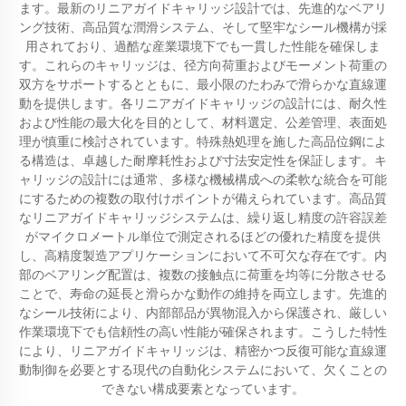
ます。最新のリニアガイドキャリッジ設計では、先進的なベアリ
ング技術、高品質な潤滑システム、そして堅牢なシール機構が採
用されており、過酷な産業環境下でも一貫した性能を確保しま
す。これらのキャリッジは、径方向荷重およびモーメント荷重の
双方をサポートするとともに、最小限のたわみで滑らかな直線運
動を提供します。各リニアガイドキャリッジの設計には、耐久性
および性能の最大化を目的として、材料選定、公差管理、表面処
理が慎重に検討されています。特殊熱処理を施した高品位鋼によ
る構造は、卓越した耐摩耗性および寸法安定性を保証します。キ
ャリッジの設計には通常、多様な機械構成への柔軟な統合を可能
にするための複数の取付けポイントが備えられています。高品質
なリニアガイドキャリッジシステムは、繰り返し精度の許容誤差
がマイクロメートル単位で測定されるほどの優れた精度を提供
し、高精度製造アプリケーションにおいて不可欠な存在です。内
部のベアリング配置は、複数の接触点に荷重を均等に分散させる
ことで、寿命の延長と滑らかな動作の維持を両立します。先進的
なシール技術により、内部部品が異物混入から保護され、厳しい
作業環境下でも信頼性の高い性能が確保されます。こうした特性
により、リニアガイドキャリッジは、精密かつ反復可能な直線運
動制御を必要とする現代の自動化システムにおいて、欠くことの
できない構成要素となっています。