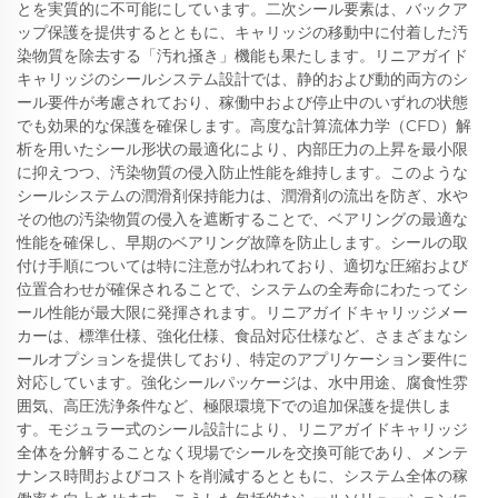
とを実質的に不可能にしています。二次シール要素は、バックア
ップ保護を提供するとともに、キャリッジの移動中に付着した汚
染物質を除去する「汚れ掻き」機能も果たします。リニアガイド
キャリッジのシールシステム設計では、静的および動的両方のシ
ール要件が考慮されており、稼働中および停止中のいずれの状態
でも効果的な保護を確保します。高度な計算流体力学（CFD）解
析を用いたシール形状の最適化により、内部圧力の上昇を最小限
に抑えつつ、汚染物質の侵入防止性能を維持します。このような
シールシステムの潤滑剤保持能力は、潤滑剤の流出を防ぎ、水や
その他の汚染物質の侵入を遮断することで、ベアリングの最適な
性能を確保し、早期のベアリング故障を防止します。シールの取
付け手順については特に注意が払われており、適切な圧縮および
位置合わせが確保されることで、システムの全寿命にわたってシ
ール性能が最大限に発揮されます。リニアガイドキャリッジメー
カーは、標準仕様、強化仕様、食品対応仕様など、さまざまなシ
ールオプションを提供しており、特定のアプリケーション要件に
対応しています。強化シールパッケージは、水中用途、腐食性雰
囲気、高圧洗浄条件など、極限環境下での追加保護を提供しま
す。モジュラー式のシール設計により、リニアガイドキャリッジ
全体を分解することなく現場でシールを交換可能であり、メンテ
ナンス時間およびコストを削減するとともに、システム全体の稼