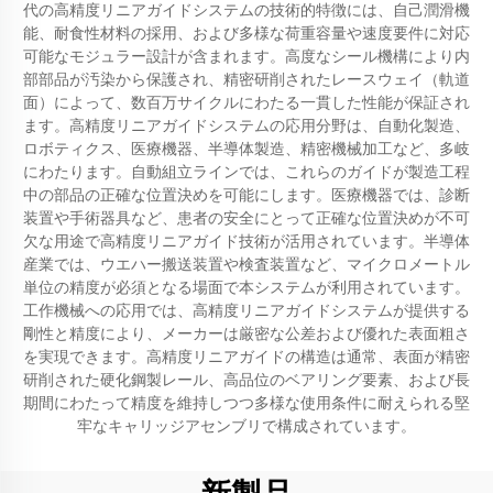
代の高精度リニアガイドシステムの技術的特徴には、自己潤滑機
能、耐食性材料の採用、および多様な荷重容量や速度要件に対応
可能なモジュラー設計が含まれます。高度なシール機構により内
部部品が汚染から保護され、精密研削されたレースウェイ（軌道
面）によって、数百万サイクルにわたる一貫した性能が保証され
ます。高精度リニアガイドシステムの応用分野は、自動化製造、
ロボティクス、医療機器、半導体製造、精密機械加工など、多岐
にわたります。自動組立ラインでは、これらのガイドが製造工程
中の部品の正確な位置決めを可能にします。医療機器では、診断
装置や手術器具など、患者の安全にとって正確な位置決めが不可
欠な用途で高精度リニアガイド技術が活用されています。半導体
産業では、ウエハー搬送装置や検査装置など、マイクロメートル
単位の精度が必須となる場面で本システムが利用されています。
工作機械への応用では、高精度リニアガイドシステムが提供する
剛性と精度により、メーカーは厳密な公差および優れた表面粗さ
を実現できます。高精度リニアガイドの構造は通常、表面が精密
研削された硬化鋼製レール、高品位のベアリング要素、および長
期間にわたって精度を維持しつつ多様な使用条件に耐えられる堅
牢なキャリッジアセンブリで構成されています。