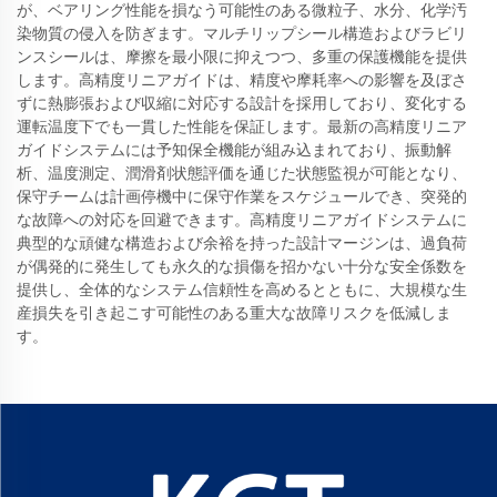
が、ベアリング性能を損なう可能性のある微粒子、水分、化学汚
染物質の侵入を防ぎます。マルチリップシール構造およびラビリ
ンスシールは、摩擦を最小限に抑えつつ、多重の保護機能を提供
します。高精度リニアガイドは、精度や摩耗率への影響を及ぼさ
ずに熱膨張および収縮に対応する設計を採用しており、変化する
運転温度下でも一貫した性能を保証します。最新の高精度リニア
ガイドシステムには予知保全機能が組み込まれており、振動解
析、温度測定、潤滑剤状態評価を通じた状態監視が可能となり、
保守チームは計画停機中に保守作業をスケジュールでき、突発的
な故障への対応を回避できます。高精度リニアガイドシステムに
典型的な頑健な構造および余裕を持った設計マージンは、過負荷
が偶発的に発生しても永久的な損傷を招かない十分な安全係数を
提供し、全体的なシステム信頼性を高めるとともに、大規模な生
産損失を引き起こす可能性のある重大な故障リスクを低減しま
す。