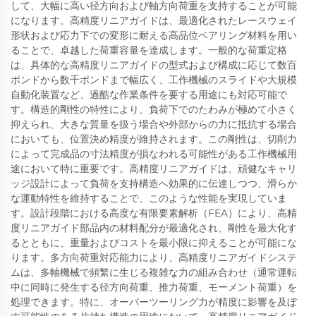
して、大幅に高い径方向および軸方向荷重を支持することが可能
になります。高精度リニアガイドは、最適化されたレースウェイ
形状および応力下での変形に耐える高品位ベアリング材料を用い
ることで、卓越した荷重容量を達成します。一般的な荷重定格
は、具体的な高精度リニアガイドの型式および構成に応じて数百
ポンドから数千ポンドまで幅広く、工作機械のスライドや大規模
自動化装置など、過酷な作業条件を要する用途にも対応可能で
す。構造的剛性の特性により、負荷下でのたわみが極めて小さく
抑えられ、大きな質量を扱う場合や外部からの力に抵抗する場合
においても、位置決め精度が維持されます。この剛性は、切削力
によって完成品の寸法精度が損なわれる可能性がある工作機械用
途において特に重要です。高精度リニアガイドは、頑健なキャリ
ッジ設計によって負荷を支持構造へ効果的に伝達しつつ、滑らか
な運動特性を維持することで、このような性能を実現していま
す。設計段階における高度な有限要素解析（FEA）により、高精
度リニアガイド部品内の材料配分が最適化され、剛性を最大化す
るとともに、重量およびコストを最小限に抑えることが可能にな
ります。多方向荷重対応能力により、高精度リニアガイドシステ
ムは、多軸機械で頻繁に生じる複雑な力の組み合わせ（通常運転
中に同時に発生する径方向荷重、推力荷重、モーメント荷重）を
処理できます。特に、オーバーツーリング力が精度に影響を及ぼ