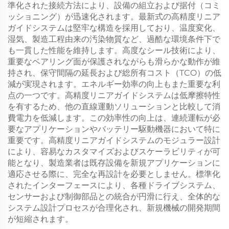
準化された接続方法により、設備の組立および据付（コミ
ッショニング）が迅速化されます。最新式の高精度リニア
ガイドシステムは堅牢な構造を採用しており、温度変化、
湿気、製造工程由来の汚染物質など、過酷な環境条件下で
も一貫した性能を維持します。高度なシール技術により、
重要なベアリング面が保護されながらも滑らかな動作が維
持され、保守間隔の延長および総所有コスト（TCO）の低
減が実現されます。エネルギー効率の向上もまた重要な利
点の一つです。高精度リニアガイドシステムは低摩擦特性
を有するため、他の直線運動ソリューションと比較して消
費電力を低減します。この効率性の向上は、連続運転が必
要なアプリケーションやバッテリー駆動機器において特に
重要です。高精度リニアガイドシステムのモジュラー設計
により、容易なカスタマイズおよびスケーラビリティが可
能となり、製造業者は既存設備を新規アプリケーションに
適応させる際に、完全な再設計を必要としません。標準化
されたインターフェースにより、各種ドライブシステム、
センサーおよび制御部品との統合が円滑に行え、全体的な
システム設計プロセスが合理化され、新規機械の開発期間
が短縮されます。