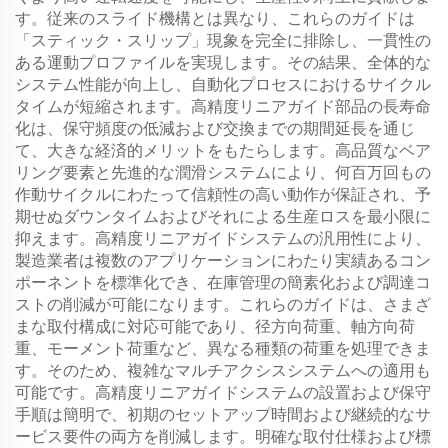
す。従来のスライド機構とは異なり、これらのガイドは
「スティック・スリップ」現象を完全に排除し、一貫性の
ある運動プロファイルを実現します。その結果、全体的な
システム性能が向上し、自動化プロセスにおけるサイクル
タイムが短縮されます。高精度リニアガイド部品の長寿命
化は、保守頻度の低減および交換までの期間延長を通じ
て、大きな経済的メリットをもたらします。高品質なベア
リング要素と先進的な潤滑システムにより、何百万回もの
作動サイクルにわたって信頼性の高い動作が保証され、予
期せぬダウンタイムおよびそれによる生産ロスを最小限に
抑えます。高精度リニアガイドシステムの汎用性により、
製造業者は複数のアプリケーションにわたり実績あるコン
ポーネントを標準化でき、在庫管理の簡素化および調達コ
ストの削減が可能になります。これらのガイドは、さまざ
まな取付構成に対応可能であり、径方向荷重、軸方向荷
重、モーメント荷重など、異なる種類の荷重を処理できま
す。そのため、複雑なマルチアクシスシステムへの適用も
可能です。高精度リニアガイドシステムの設置および保守
手順は簡明で、初期のセットアップ時間および継続的なサ
ービス要件の両方を削減します。明確な取付仕様および標