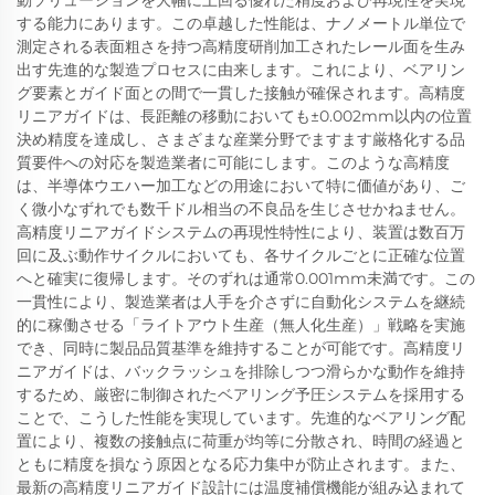
動ソリューションを大幅に上回る優れた精度および再現性を実現
する能力にあります。この卓越した性能は、ナノメートル単位で
測定される表面粗さを持つ高精度研削加工されたレール面を生み
出す先進的な製造プロセスに由来します。これにより、ベアリン
グ要素とガイド面との間で一貫した接触が確保されます。高精度
リニアガイドは、長距離の移動においても±0.002mm以内の位置
決め精度を達成し、さまざまな産業分野でますます厳格化する品
質要件への対応を製造業者に可能にします。このような高精度
は、半導体ウエハー加工などの用途において特に価値があり、ご
く微小なずれでも数千ドル相当の不良品を生じさせかねません。
高精度リニアガイドシステムの再現性特性により、装置は数百万
回に及ぶ動作サイクルにおいても、各サイクルごとに正確な位置
へと確実に復帰します。そのずれは通常0.001mm未満です。この
一貫性により、製造業者は人手を介さずに自動化システムを継続
的に稼働させる「ライトアウト生産（無人化生産）」戦略を実施
でき、同時に製品品質基準を維持することが可能です。高精度リ
ニアガイドは、バックラッシュを排除しつつ滑らかな動作を維持
するため、厳密に制御されたベアリング予圧システムを採用する
ことで、こうした性能を実現しています。先進的なベアリング配
置により、複数の接触点に荷重が均等に分散され、時間の経過と
ともに精度を損なう原因となる応力集中が防止されます。また、
最新の高精度リニアガイド設計には温度補償機能が組み込まれて