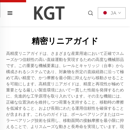
JA
精密リニアガイド
高精度リニアガイドは、さまざまな産業用途において正確でスム
ーズかつ信頼性の高い直線運動を実現するための高度な機械部品
です。この重要な機械要素は、レールとキャリッジ（台車）から
構成されるシステムであり、対象物を所定の直線経路に沿って極
めて高い精度で、かつ摩擦を最小限に抑えながら移動させること
を可能にします。高精度リニアガイドは、精度と再現性が極めて
重要となる厳しい製造環境において一貫した性能を発揮するため
に、先進的な工学原理を取り入れています。その主な機能には、
正確な位置決めを維持しつつ荷重を支持すること、移動時の摩擦
を低減すること、および長期にわたる運用信頼性を確保すること
が含まれます。これらのガイドは、ボールベアリングまたはロー
ラーベアリング技術を採用し、移動面間の接触摩擦を最小限に抑
えることで、よりスムーズな動きと長寿命を実現しています。現