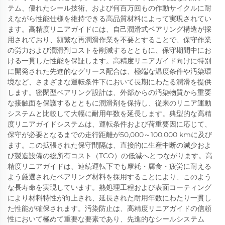
テム、優れたシール技術、および何百万回もの作動サイクルに耐
えながら性能仕様を維持できる高品質材料によって実現されてい
ます。高精度リニアガイドには、自己潤滑式ベアリング構造が採
用されており、頻繁な再潤滑作業を不要とすることで、保守作業
の労力および潤滑剤コストを削減するとともに、保守期間中にお
ける一貫した性能を保証します。高精度リニアガイド向けに特別
に開発された先進的なグリース配合は、極端な温度条件や汚染環
境など、さまざまな運転条件下において長期にわたる潤滑を提供
します。密閉型ベアリング設計は、外部からの汚染物質から重要
な接触面を保護するとともに潤滑剤を保持し、従来のリニア運動
システムと比較して大幅に耐用年数を延長します。典型的な高精
度リニアガイドシステムは、運転条件および荷重要因に応じて、
保守が必要となるまでの走行距離が50,000～100,000 kmに及び
ます。この拡張された保守間隔は、直接的に生産中断の減少およ
び製造設備の総所有コスト（TCO）の低減へとつながります。高
精度リニアガイドは、連続運転下でも摩耗・腐食・疲労に耐える
よう厳選されたベアリング材料を採用することにより、このよう
な長寿命を実現しています。熱処理工程および表面コーティング
により材料特性が向上され、延長された耐用年数にわたり一貫し
た性能が確保されます。汚染防止は、高精度リニアガイドの信頼
性において極めて重要な要素であり、先進的なシールシステム