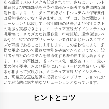
ある設置ミスのリスクも低減されます。さらに、シールド
構造および内部部品を汚染や摩耗から保護する先進的な潤
滑技術により、ミニチュア直線ガイドシステムの保守要件
は通常極めて少なく済みます。ユーザーは、他の駆動ソリ
ューションと比較して、保守間隔の延長および保守コスト
の削減を実感できます。ミニチュア直線ガイドシステムの
汎用性は、さまざまな荷重容量、行程距離、環境保護レベ
ルなど、特定のアプリケーション要件に応じたカスタマイ
ズが可能であることに由来します。この柔軟性により、多
様な用途において最適な性能を確保できるだけでなく、設
計者が自社のシステムを最適化する際の自由度も高まりま
す。コスト効率性は、省スペース化、低設置コスト、最小
限の保守要件、および長期にわたるサービス寿命という要
素が相まって実現され、ミニチュア直線ガイドシステム
は、高精度な直線運動を必要とするアプリケーションにお
いて経済的に魅力的なソリューションとなっています。
ヒントとコツ