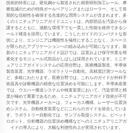
技術的特長には、硬化鋼から製造された精密研削加工レール、摩
擦低減のための特殊ボールベアリングまたはローラー、そして長
期的な信頼性を確保する先進的な潤滑システムが含まれます。多
くのミニチュアリニアガイドユニットは、内部部品を汚染から保
護するとともに、過酷な環境下でも一貫した性能を維持できるシ
ールド構造を採用しています。こうしたガイドのコンパクトな形
状により、エンジニアは機能性を犠牲にすることなく、スペース
が限られたアプリケーションへの組み込みが可能になります。最
新のミニチュアリニアガイド設計では、設置および保守作業を簡
素化するモジュール式部品がしばしば採用されています。ミニチ
ュアリニアガイドシステムの応用分野は、医療機器製造、半導体
製造装置、光学機器、ラボラトリー自動化、高精度計測ツールな
ど、多岐にわたります。医療分野では、これらのガイドが外科手
術器具や診断機器の精密な位置決めを可能にします。半導体産業
では、ウエハー搬送システムや検査装置において、汚染管理と精
度が極めて重要であるため、ミニチュアリニアガイド技術が不可
欠です。光学機器メーカーは、フォーカス機構、レーザー位置決
めシステム、自動検査装置などにこれらのガイドを統合していま
す。ラボラトリー自動化では、サンプル取扱システム、ピペット
ロボット、分析機器の位置決め機構などへのミニチュアリニアガ
イドの導入により、大幅な利便性向上が実現されています。