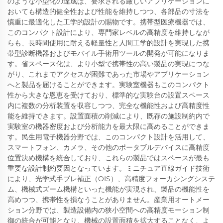
のような小型化の達成は、要求される厳しいアプリケーションに
おいても構造的健全性および性能を維持しつつ、各部品の寸法を
慎重に最適化した工学的設計の賜物です。携帯型医療機器では、
このコンパクト設計により、専門家レベルの高精度を維持しなが
らも、長時間使用に耐える軽量性と人間工学的設計を実現した携
帯型診断機器およびモバイル手術用ツールの開発が可能になりま
す。省スペース化は、より小型で携帯性の高い製品の実現につな
がり、これまでアクセスが困難であった市場やアプリケーション
へと製品を届けることができます。実験室機器もこのコンパクト
性から大きな恩恵を受けており、標準的な実験台の設置スペース
内に複数の分析装置を収容しつつ、完全な機能性および高精度性
能を維持できます。設置面積の削減により、既存の施設制約内で
実験室の機器密度および分析能力を最大限に高めることができま
す。民生用電子機器分野では、このコンパクト設計を活用して、
スマートフォン、カメラ、その他のポータブルデバイスに高精度
位置決め機構を統合しており、これらの製品ではスペースが最も
重要な設計制約要因となっています。ミニチュア直線ガイド技術
により、光学式手ブレ補正（OIS）、高精度フォーカシングシステ
ム、機械式ズーム機構といった機能が実現され、製品の機能性を
高めつつ、携帯性を損なうことがありません。産業用オートメー
ション分野では、製造設備内の狭小空間への高精度モーション制
御の統合が可能となり、機械の設置面積を拡大することなく、よ