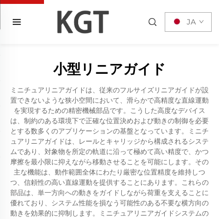
JA
小型リニアガイド
ミニチュアリニアガイドは、従来のフルサイズリニアガイドが設
置できないような狭小空間において、滑らかで高精度な直線運動
を実現するための精密機械部品です。こうした高度なデバイス
は、制約のある環境下で正確な位置決めおよび動きの制御を必要
とする数多くのアプリケーションの基盤となっています。ミニチ
ュアリニアガイドは、レールとキャリッジから構成されるシステ
ムであり、対象物を所定の軌道に沿って極めて高い精度で、かつ
摩擦を最小限に抑えながら移動させることを可能にします。その
主な機能は、動作範囲全体にわたり厳密な位置精度を維持しつ
つ、信頼性の高い直線運動を提供することにあります。これらの
部品は、単一方向への動きをガイドしながら荷重を支えることに
優れており、システム性能を損なう可能性のある不要な横方向の
動きを効果的に抑制します。ミニチュアリニアガイドシステムの