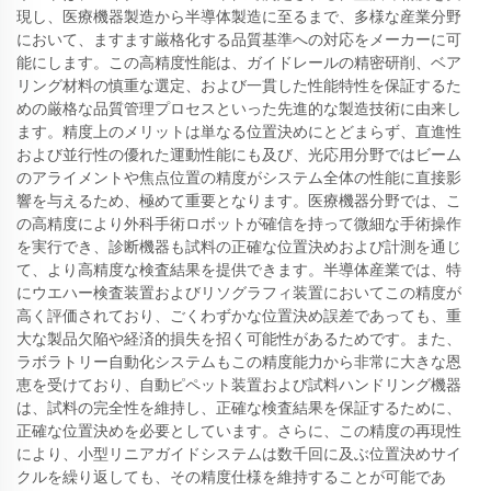
現し、医療機器製造から半導体製造に至るまで、多様な産業分野
において、ますます厳格化する品質基準への対応をメーカーに可
能にします。この高精度性能は、ガイドレールの精密研削、ベア
リング材料の慎重な選定、および一貫した性能特性を保証するた
めの厳格な品質管理プロセスといった先進的な製造技術に由来し
ます。精度上のメリットは単なる位置決めにとどまらず、直進性
および並行性の優れた運動性能にも及び、光応用分野ではビーム
のアライメントや焦点位置の精度がシステム全体の性能に直接影
響を与えるため、極めて重要となります。医療機器分野では、こ
の高精度により外科手術ロボットが確信を持って微細な手術操作
を実行でき、診断機器も試料の正確な位置決めおよび計測を通じ
て、より高精度な検査結果を提供できます。半導体産業では、特
にウエハー検査装置およびリソグラフィ装置においてこの精度が
高く評価されており、ごくわずかな位置決め誤差であっても、重
大な製品欠陥や経済的損失を招く可能性があるためです。また、
ラボラトリー自動化システムもこの精度能力から非常に大きな恩
恵を受けており、自動ピペット装置および試料ハンドリング機器
は、試料の完全性を維持し、正確な検査結果を保証するために、
正確な位置決めを必要としています。さらに、この精度の再現性
により、小型リニアガイドシステムは数千回に及ぶ位置決めサイ
クルを繰り返しても、その精度仕様を維持することが可能であ