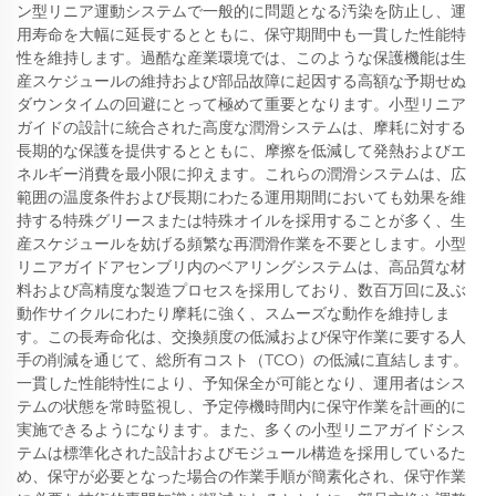
ン型リニア運動システムで一般的に問題となる汚染を防止し、運
用寿命を大幅に延長するとともに、保守期間中も一貫した性能特
性を維持します。過酷な産業環境では、このような保護機能は生
産スケジュールの維持および部品故障に起因する高額な予期せぬ
ダウンタイムの回避にとって極めて重要となります。小型リニア
ガイドの設計に統合された高度な潤滑システムは、摩耗に対する
長期的な保護を提供するとともに、摩擦を低減して発熱およびエ
ネルギー消費を最小限に抑えます。これらの潤滑システムは、広
範囲の温度条件および長期にわたる運用期間においても効果を維
持する特殊グリースまたは特殊オイルを採用することが多く、生
産スケジュールを妨げる頻繁な再潤滑作業を不要とします。小型
リニアガイドアセンブリ内のベアリングシステムは、高品質な材
料および高精度な製造プロセスを採用しており、数百万回に及ぶ
動作サイクルにわたり摩耗に強く、スムーズな動作を維持しま
す。この長寿命化は、交換頻度の低減および保守作業に要する人
手の削減を通じて、総所有コスト（TCO）の低減に直結します。
一貫した性能特性により、予知保全が可能となり、運用者はシス
テムの状態を常時監視し、予定停機時間内に保守作業を計画的に
実施できるようになります。また、多くの小型リニアガイドシス
テムは標準化された設計およびモジュール構造を採用しているた
め、保守が必要となった場合の作業手順が簡素化され、保守作業