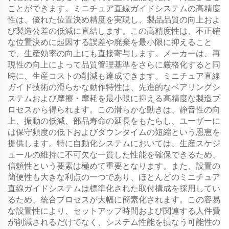
ことができます。ミニチュア直線ガイドシステムの高精度
性は、優れた位置決め精度を実現し、製品品質の向上およ
び製造公差の低減に直結します。この高精度性は、不正確
な位置決めに起因する誤差や廃棄を最小限に抑えること
で、生産効率の向上にも直接寄与します。メーカーは、再
現性の向上によって品質管理基準をさらに厳格化すると同
時に、生産コストの削減も達成できます。ミニチュア直線
ガイド技術の滑らかな動作特性は、先進的なベアリングシ
ステムおよび摩擦・摩耗を最小限に抑える高精度な製造プ
ロセスから得られます。この滑らかな動きは、静音性の向
上、振動の低減、部品寿命の延長をもたらし、ユーザーに
は保守頻度の低下およびダウンタイムの短縮という恩恵を
提供します。特に自動化システムにおいては、生産スケジ
ュールの維持に不可欠な一貫した性能を確保できるため、
信頼性という要素は極めて重要となります。また、設置の
簡便性も大きな利点の一つであり、ほとんどのミニチュア
直線ガイドシステムは標準化された取付構成を採用してい
るため、統合プロセスが大幅に簡素化されます。この容易
な設置性により、セットアップ時間および関連する人件費
が削減されるだけでなく、システム性能を損なう可能性の