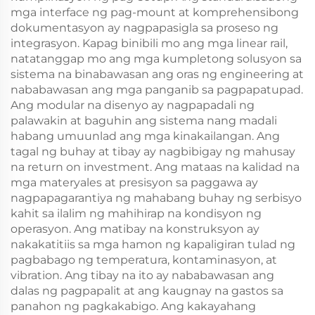
mga interface ng pag-mount at komprehensibong
dokumentasyon ay nagpapasigla sa proseso ng
integrasyon. Kapag binibili mo ang mga linear rail,
natatanggap mo ang mga kumpletong solusyon sa
sistema na binabawasan ang oras ng engineering at
nababawasan ang mga panganib sa pagpapatupad.
Ang modular na disenyo ay nagpapadali ng
palawakin at baguhin ang sistema nang madali
habang umuunlad ang mga kinakailangan. Ang
tagal ng buhay at tibay ay nagbibigay ng mahusay
na return on investment. Ang mataas na kalidad na
mga materyales at presisyon sa paggawa ay
nagpapagarantiya ng mahabang buhay ng serbisyo
kahit sa ilalim ng mahihirap na kondisyon ng
operasyon. Ang matibay na konstruksyon ay
nakakatitiis sa mga hamon ng kapaligiran tulad ng
pagbabago ng temperatura, kontaminasyon, at
vibration. Ang tibay na ito ay nababawasan ang
dalas ng pagpapalit at ang kaugnay na gastos sa
panahon ng pagkakabigo. Ang kakayahang