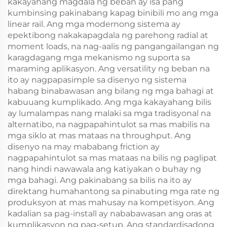
kakayahang magdala ng beban ay isa pang
kumbinsing pakinabang kapag binibili mo ang mga
linear rail. Ang mga modernong sistema ay
epektibong nakakapagdala ng parehong radial at
moment loads, na nag-aalis ng pangangailangan ng
karagdagang mga mekanismo ng suporta sa
maraming aplikasyon. Ang versatility ng beban na
ito ay nagpapasimple sa disenyo ng sistema
habang binabawasan ang bilang ng mga bahagi at
kabuuang kumplikado. Ang mga kakayahang bilis
ay lumalampas nang malaki sa mga tradisyonal na
alternatibo, na nagpapahintulot sa mas mabilis na
mga siklo at mas mataas na throughput. Ang
disenyo na may mababang friction ay
nagpapahintulot sa mas mataas na bilis ng paglipat
nang hindi nawawala ang katiyakan o buhay ng
mga bahagi. Ang pakinabang sa bilis na ito ay
direktang humahantong sa pinabuting mga rate ng
produksyon at mas mahusay na kompetisyon. Ang
kadalian sa pag-install ay nababawasan ang oras at
kumplikasyon ng pag-setup. Ang standardisadong