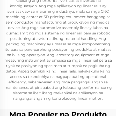
kabilang ang horizontal, vertical, at inverted na
konpigurasyon. Ang mga aplikasyon ng linear rails ay
sumasaklaw sa maraming industriya, mula sa mga CNC
machining center at 3D printing equipment hanggang sa
semiconductor manufacturing at produksyon ng medical
device. Ang mga automotive assembly line ay lubos na
gumagamit ng mga sistema ng linear rail para sa robotic
positioning at awtomatikong material handling. Ang
packaging machinery ay umaasa sa mga komponenteng
ito para sa pare-parehong posisyon ng produkto at mataas
na bilis ng operasyon. Ang laboratory equipment at mga
measuring instrument ay umaasa sa mga linear rail para sa
tiyak na posisyon ng specimen at tumpak na pagkuha ng
datos. Kapag bumibili ka ng linear rails, nakakakuha ka ng
access sa teknolohiya na nagpapabuti ng operational
efficiency, nababawasan ang mga pangangailangan sa
maintenance, at pinapabuti ang kabuuang performance ng
sistema sa iba’t ibang mekanikal na aplikasyon na
nangangailangan ng kontroladong linear motion.
Mga Populer na Produkto