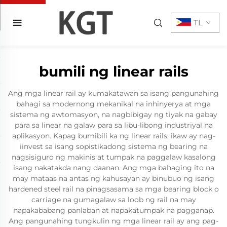
TL
bumili ng linear rails
Ang mga linear rail ay kumakatawan sa isang pangunahing
bahagi sa modernong mekanikal na inhinyerya at mga
sistema ng awtomasyon, na nagbibigay ng tiyak na gabay
para sa linear na galaw para sa libu-libong industriyal na
aplikasyon. Kapag bumibili ka ng linear rails, ikaw ay nag-
iinvest sa isang sopistikadong sistema ng bearing na
nagsisiguro ng makinis at tumpak na paggalaw kasalong
isang nakatakda nang daanan. Ang mga bahaging ito na
may mataas na antas ng kahusayan ay binubuo ng isang
hardened steel rail na pinagsasama sa mga bearing block o
carriage na gumagalaw sa loob ng rail na may
napakababang panlaban at napakatumpak na pagganap.
Ang pangunahing tungkulin ng mga linear rail ay ang pag-