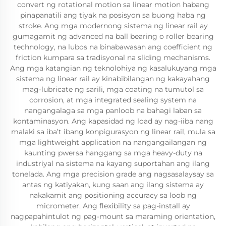
convert ng rotational motion sa linear motion habang
pinapanatili ang tiyak na posisyon sa buong haba ng
stroke. Ang mga modernong sistema ng linear rail ay
gumagamit ng advanced na ball bearing o roller bearing
technology, na lubos na binabawasan ang coefficient ng
friction kumpara sa tradisyonal na sliding mechanisms.
Ang mga katangian ng teknolohiya ng kasalukuyang mga
sistema ng linear rail ay kinabibilangan ng kakayahang
mag-lubricate ng sarili, mga coating na tumutol sa
corrosion, at mga integrated sealing system na
nangangalaga sa mga panloob na bahagi laban sa
kontaminasyon. Ang kapasidad ng load ay nag-iiba nang
malaki sa iba’t ibang konpigurasyon ng linear rail, mula sa
mga lightweight application na nangangailangan ng
kaunting pwersa hanggang sa mga heavy-duty na
industriyal na sistema na kayang suportahan ang ilang
tonelada. Ang mga precision grade ang nagsasalaysay sa
antas ng katiyakan, kung saan ang ilang sistema ay
nakakamit ang positioning accuracy sa loob ng
micrometer. Ang flexibility sa pag-install ay
nagpapahintulot ng pag-mount sa maraming orientation,