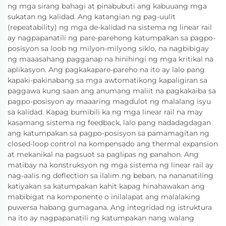
ng mga sirang bahagi at pinabubuti ang kabuuang mga
sukatan ng kalidad. Ang katangian ng pag-uulit
(repeatability) ng mga de-kalidad na sistema ng linear rail
ay nagpapanatili ng pare-parehong katumpakan sa pagpo-
posisyon sa loob ng milyon-milyong siklo, na nagbibigay
ng maaasahang pagganap na hinihingi ng mga kritikal na
aplikasyon. Ang pagkakapare-pareho na ito ay lalo pang
kapaki-pakinabang sa mga awtomatikong kapaligiran sa
paggawa kung saan ang anumang maliit na pagkakaiba sa
pagpo-posisyon ay maaaring magdulot ng malalang isyu
sa kalidad. Kapag bumibili ka ng mga linear rail na may
kasamang sistema ng feedback, lalo pang nadadagdagan
ang katumpakan sa pagpo-posisyon sa pamamagitan ng
closed-loop control na kompensado ang thermal expansion
at mekanikal na pagsuot sa paglipas ng panahon. Ang
matibay na konstruksyon ng mga sistema ng linear rail ay
nag-aalis ng deflection sa ilalim ng beban, na nananatiling
katiyakan sa katumpakan kahit kapag hinahawakan ang
mabibigat na komponente o inilalapat ang malalaking
puwersa habang gumagana. Ang integridad ng istruktura
na ito ay nagpapanatili ng katumpakan nang walang