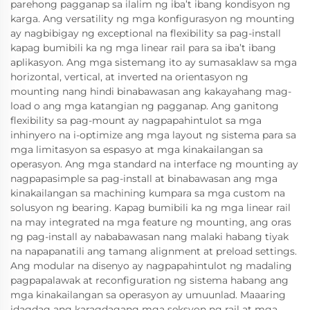
parehong pagganap sa ilalim ng iba’t ibang kondisyon ng
karga. Ang versatility ng mga konfigurasyon ng mounting
ay nagbibigay ng exceptional na flexibility sa pag-install
kapag bumibili ka ng mga linear rail para sa iba’t ibang
aplikasyon. Ang mga sistemang ito ay sumasaklaw sa mga
horizontal, vertical, at inverted na orientasyon ng
mounting nang hindi binabawasan ang kakayahang mag-
load o ang mga katangian ng pagganap. Ang ganitong
flexibility sa pag-mount ay nagpapahintulot sa mga
inhinyero na i-optimize ang mga layout ng sistema para sa
mga limitasyon sa espasyo at mga kinakailangan sa
operasyon. Ang mga standard na interface ng mounting ay
nagpapasimple sa pag-install at binabawasan ang mga
kinakailangan sa machining kumpara sa mga custom na
solusyon ng bearing. Kapag bumibili ka ng mga linear rail
na may integrated na mga feature ng mounting, ang oras
ng pag-install ay nababawasan nang malaki habang tiyak
na napapanatili ang tamang alignment at preload settings.
Ang modular na disenyo ay nagpapahintulot ng madaling
pagpapalawak at reconfiguration ng sistema habang ang
mga kinakailangan sa operasyon ay umuunlad. Maaaring
idagdag ang karagdagang mga seksyon ng rail at mga