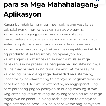
para sa Mga Mahahalagang
Aplikasyon
Kapag bumibili ka ng mga linear rail, nag-iinvest ka sa
teknolohiyang may kahusayan na nagbibigay ng
katumpakan sa pagpo-posisyon na sinusukat sa
micrometers, na ginagawang hindi mababaliw ang mga
sistemang ito para sa mga aplikasyon kung saan ang
katumpakan sa sukat ay direktang nakaaapekto sa kalidad
ng produkto at sa tagumpay ng operasyon. Ang
kalamangan sa katumpakan ay nagmumula sa mga
napakahusay na proseso sa paggawa na lumilikha ng mga
rail na may napakalaking tuwid na anyo at mahusay na
kalidad ng ibabaw. Ang mga de-kalidad na sistema ng
linear rail ay nakakamit ang toleransya sa pagkakatuwid na
nasa loob ng 0.02 mm bawat metro, na nagpapanatili ng
pare-parehong pagpo-posisyon sa buong haba ng stroke.
Ang antas ng katumpakang ito ay nagpapahintulot sa mga
tagagawa na panatilihin ang mabibigat na toleransya sa
mga natapos na produkto, na binabawasan ang porsyento