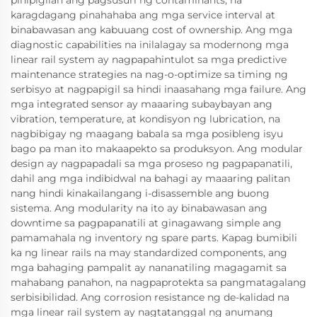
pinipigilan ang pagsusuri ng contaminants, na
karagdagang pinahahaba ang mga service interval at
binabawasan ang kabuuang cost of ownership. Ang mga
diagnostic capabilities na inilalagay sa modernong mga
linear rail system ay nagpapahintulot sa mga predictive
maintenance strategies na nag-o-optimize sa timing ng
serbisyo at nagpapigil sa hindi inaasahang mga failure. Ang
mga integrated sensor ay maaaring subaybayan ang
vibration, temperature, at kondisyon ng lubrication, na
nagbibigay ng maagang babala sa mga posibleng isyu
bago pa man ito makaapekto sa produksyon. Ang modular
design ay nagpapadali sa mga proseso ng pagpapanatili,
dahil ang mga indibidwal na bahagi ay maaaring palitan
nang hindi kinakailangang i-disassemble ang buong
sistema. Ang modularity na ito ay binabawasan ang
downtime sa pagpapanatili at ginagawang simple ang
pamamahala ng inventory ng spare parts. Kapag bumibili
ka ng linear rails na may standardized components, ang
mga bahaging pampalit ay nananatiling magagamit sa
mahabang panahon, na nagpaprotekta sa pangmatagalang
serbisibilidad. Ang corrosion resistance ng de-kalidad na
mga linear rail system ay nagtatanggal ng anumang