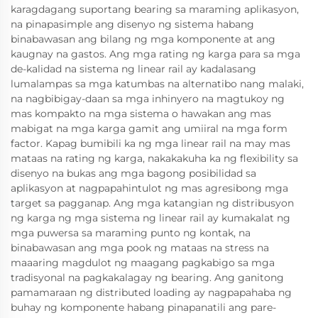
karagdagang suportang bearing sa maraming aplikasyon,
na pinapasimple ang disenyo ng sistema habang
binabawasan ang bilang ng mga komponente at ang
kaugnay na gastos. Ang mga rating ng karga para sa mga
de-kalidad na sistema ng linear rail ay kadalasang
lumalampas sa mga katumbas na alternatibo nang malaki,
na nagbibigay-daan sa mga inhinyero na magtukoy ng
mas kompakto na mga sistema o hawakan ang mas
mabigat na mga karga gamit ang umiiral na mga form
factor. Kapag bumibili ka ng mga linear rail na may mas
mataas na rating ng karga, nakakakuha ka ng flexibility sa
disenyo na bukas ang mga bagong posibilidad sa
aplikasyon at nagpapahintulot ng mas agresibong mga
target sa pagganap. Ang mga katangian ng distribusyon
ng karga ng mga sistema ng linear rail ay kumakalat ng
mga puwersa sa maraming punto ng kontak, na
binabawasan ang mga pook ng mataas na stress na
maaaring magdulot ng maagang pagkabigo sa mga
tradisyonal na pagkakalagay ng bearing. Ang ganitong
pamamaraan ng distributed loading ay nagpapahaba ng
buhay ng komponente habang pinapanatili ang pare-