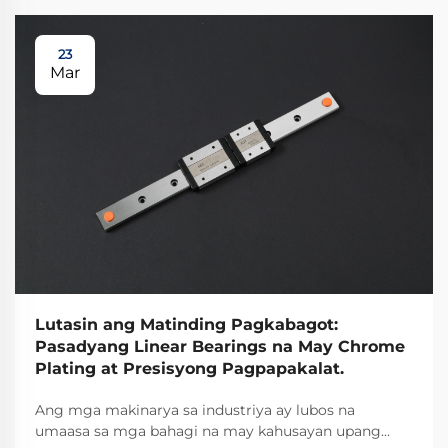
23
Mar
Lutasin ang Matinding Pagkabagot:
Pasadyang Linear Bearings na May Chrome
Plating at Presisyong Pagpapakalat.
Ang mga makinarya sa industriya ay lubos na
umaasa sa mga bahagi na may kahusayan upang