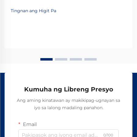
mapanatili ang kahusayan ng operasyon at
mabawasan ang panahon ng pagkakasira. Sa gitna ng
Tingnan ang Higit Pa
mga mahalagang bahaging ito, ang linear bearing ay
isang pangunahing elemento na nagpapahintulot ng
maayos at kontroladong linear na galaw...
Kumuha ng Libreng Presyo
Ang aming kinatawan ay makikipag-ugnayan sa
iyo sa lalong madaling panahon.
Email
0/100