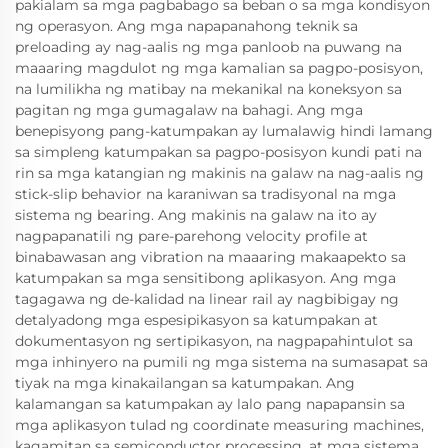
pakialam sa mga pagbabago sa beban o sa mga kondisyon
ng operasyon. Ang mga napapanahong teknik sa
preloading ay nag-aalis ng mga panloob na puwang na
maaaring magdulot ng mga kamalian sa pagpo-posisyon,
na lumilikha ng matibay na mekanikal na koneksyon sa
pagitan ng mga gumagalaw na bahagi. Ang mga
benepisyong pang-katumpakan ay lumalawig hindi lamang
sa simpleng katumpakan sa pagpo-posisyon kundi pati na
rin sa mga katangian ng makinis na galaw na nag-aalis ng
stick-slip behavior na karaniwan sa tradisyonal na mga
sistema ng bearing. Ang makinis na galaw na ito ay
nagpapanatili ng pare-parehong velocity profile at
binabawasan ang vibration na maaaring makaapekto sa
katumpakan sa mga sensitibong aplikasyon. Ang mga
tagagawa ng de-kalidad na linear rail ay nagbibigay ng
detalyadong mga espesipikasyon sa katumpakan at
dokumentasyon ng sertipikasyon, na nagpapahintulot sa
mga inhinyero na pumili ng mga sistema na sumasapat sa
tiyak na mga kinakailangan sa katumpakan. Ang
kalamangan sa katumpakan ay lalo pang napapansin sa
mga aplikasyon tulad ng coordinate measuring machines,
kagamitan sa semiconductor processing, at mga sistema