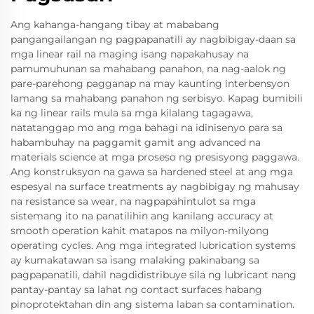
Ang kahanga-hangang tibay at mababang
pangangailangan ng pagpapanatili ay nagbibigay-daan sa
mga linear rail na maging isang napakahusay na
pamumuhunan sa mahabang panahon, na nag-aalok ng
pare-parehong pagganap na may kaunting interbensyon
lamang sa mahabang panahon ng serbisyo. Kapag bumibili
ka ng linear rails mula sa mga kilalang tagagawa,
natatanggap mo ang mga bahagi na idinisenyo para sa
habambuhay na paggamit gamit ang advanced na
materials science at mga proseso ng presisyong paggawa.
Ang konstruksyon na gawa sa hardened steel at ang mga
espesyal na surface treatments ay nagbibigay ng mahusay
na resistance sa wear, na nagpapahintulot sa mga
sistemang ito na panatilihin ang kanilang accuracy at
smooth operation kahit matapos na milyon-milyong
operating cycles. Ang mga integrated lubrication systems
ay kumakatawan sa isang malaking pakinabang sa
pagpapanatili, dahil nagdidistribuye sila ng lubricant nang
pantay-pantay sa lahat ng contact surfaces habang
pinoprotektahan din ang sistema laban sa contamination.