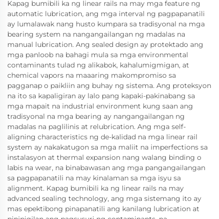
Kapag bumibili ka ng linear rails na may mga feature ng
automatic lubrication, ang mga interval ng pagpapanatili
ay lumalawak nang husto kumpara sa tradisyonal na mga
bearing system na nangangailangan ng madalas na
manual lubrication. Ang sealed design ay protektado ang
mga panloob na bahagi mula sa mga environmental
contaminants tulad ng alikabok, kahalumigmigan, at
chemical vapors na maaaring makompromiso sa
pagganap o paikliin ang buhay ng sistema. Ang proteksyon
na ito sa kapaligiran ay lalo pang kapaki-pakinabang sa
mga mapait na industrial environment kung saan ang
tradisyonal na mga bearing ay nangangailangan ng
madalas na paglilinis at relubrication. Ang mga self-
aligning characteristics ng de-kalidad na mga linear rail
system ay nakakatugon sa mga maliit na imperfections sa
instalasyon at thermal expansion nang walang binding o
labis na wear, na binabawasan ang mga pangangailangan
sa pagpapanatili na may kinalaman sa mga isyu sa
alignment. Kapag bumibili ka ng linear rails na may
advanced sealing technology, ang mga sistemang ito ay
mas epektibong pinapanatili ang kanilang lubrication at