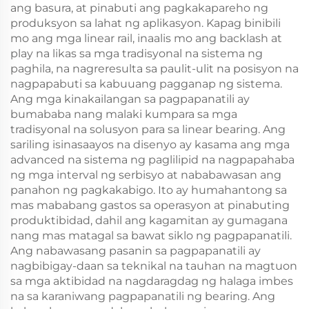
ang basura, at pinabuti ang pagkakapareho ng
produksyon sa lahat ng aplikasyon. Kapag binibili
mo ang mga linear rail, inaalis mo ang backlash at
play na likas sa mga tradisyonal na sistema ng
paghila, na nagreresulta sa paulit-ulit na posisyon na
nagpapabuti sa kabuuang pagganap ng sistema.
Ang mga kinakailangan sa pagpapanatili ay
bumababa nang malaki kumpara sa mga
tradisyonal na solusyon para sa linear bearing. Ang
sariling isinasaayos na disenyo ay kasama ang mga
advanced na sistema ng paglilipid na nagpapahaba
ng mga interval ng serbisyo at nababawasan ang
panahon ng pagkakabigo. Ito ay humahantong sa
mas mababang gastos sa operasyon at pinabuting
produktibidad, dahil ang kagamitan ay gumagana
nang mas matagal sa bawat siklo ng pagpapanatili.
Ang nabawasang pasanin sa pagpapanatili ay
nagbibigay-daan sa teknikal na tauhan na magtuon
sa mga aktibidad na nagdaragdag ng halaga imbes
na sa karaniwang pagpapanatili ng bearing. Ang