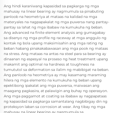
Ang hindi karaniwang kapasidad sa pagkarga ng mga
mahusay na linear bearing ay nagmumula sa pinabuting
panloob na heometriya at mataas na kalidad na mga
materyales na nagpapakalat ng mga puwersa nang pantay-
pantay sa lahat ng mga ibabaw na kumukuha ng beban.
Ang advanced na finite element analysis ang gumagabay
sa disenyo ng mga profile ng raceway at mga anggulo ng
kontak ng bola upang maksimisahin ang mga rating ng
beban habang pinakakabawasan ang mga pook ng mataas
na stress. Ang mataas na antas na steel para sa bearing ay
dinaanan ng espesyal na proseso ng heat treatment upang
makamit ang optimal na hardness at toughness na
tumututol sa deformation sa ilalim ng mabibigat na beban.
Ang panloob na heometriya ay may kasamang maraming
hilera ng mga elemento na kumukuha ng beban upang
epektibong ipakalat ang mga puwersa, maiwasan ang
maagang pagkasira, at palawigin ang buhay ng operasyon.
Ang mga paggamot at coating sa ibabaw ay nagpapataas
ng kapasidad sa pagkarga samantalang nagbibigay din ng
proteksyon laban sa corrosion at wear. Ang tibay ng mga
mahusay na linear bearing ay nagmumula sa