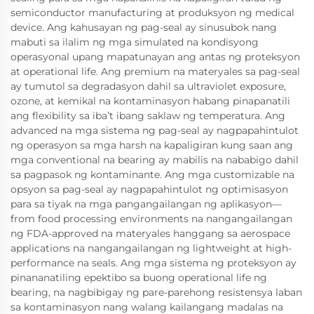
semiconductor manufacturing at produksyon ng medical
device. Ang kahusayan ng pag-seal ay sinusubok nang
mabuti sa ilalim ng mga simulated na kondisyong
operasyonal upang mapatunayan ang antas ng proteksyon
at operational life. Ang premium na materyales sa pag-seal
ay tumutol sa degradasyon dahil sa ultraviolet exposure,
ozone, at kemikal na kontaminasyon habang pinapanatili
ang flexibility sa iba’t ibang saklaw ng temperatura. Ang
advanced na mga sistema ng pag-seal ay nagpapahintulot
ng operasyon sa mga harsh na kapaligiran kung saan ang
mga conventional na bearing ay mabilis na nababigo dahil
sa pagpasok ng kontaminante. Ang mga customizable na
opsyon sa pag-seal ay nagpapahintulot ng optimisasyon
para sa tiyak na mga pangangailangan ng aplikasyon—
from food processing environments na nangangailangan
ng FDA-approved na materyales hanggang sa aerospace
applications na nangangailangan ng lightweight at high-
performance na seals. Ang mga sistema ng proteksyon ay
pinananatiling epektibo sa buong operational life ng
bearing, na nagbibigay ng pare-parehong resistensya laban
sa kontaminasyon nang walang kailangang madalas na