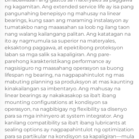
ng kagamitan. Ang extended service life ay isa pang
pangunahing benepisyo ng mahusay na linear
bearings, kung saan ang maraming instalasyon ay
tumatakbo nang maaasahan sa loob ng ilang taon
nang walang kailangang palitan. Ang katatagan na
ito ay nagmumula sa superior na materyales,
eksaktong paggawa, at epektibong proteksyon
laban sa mga salik sa kapaligiran. Ang pare-
parehong karakteristikang performance ay
nagsisiguro ng maasahang operasyon sa buong
lifespan ng bearing, na nagpapahintulot ng mas
mabuting planning sa produksyon at mas kaunting
kinakailangan sa imbentaryo. Ang mahusay na
linear bearings ay nakakasakop sa iba't ibang
mounting configurations at kondisyon sa
operasyon, na nagbibigay ng flexibility sa disenyo
para sa mga inhinyero at system integrator. Ang
kanilang compatibility sa iba't ibang lubricants at
sealing options ay nagpapahintulot ng optimization
para sa partikular na kondisyon sa kapaligiran—mula