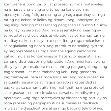
komprehensibong pagpili at proseso ng mga materyales
na isinasaalang-alang ang tunay na kondisyon ng
operasyon. Ang fatigue testing ang nagpapatunay sa mga
rating ng beban sa ilalim ng dinamikong kondisyon, na
nagsisigurado ng maaasahang pagganap sa buong tinukoy
na buhay ng serbisyo. Ang mga assembly ng bearing ay
tumututol sa shock loads at vibration sa pamamagitan ng
matibay na konstruksyon at epektibong mga mekanismo
sa pagkakalat ng beban. Ang premium na sealing system
ay nagpoprotekta sa mga mahahalagang panloob na
bahagi mula sa kontaminasyon habang pinapanatili ang
tamang distribusyon ng lubrication. Ang hindi karaniwang
tibay ay nagreresulta sa mas kaunting pangangailangan ng
pagpapanatili at mas mababang kabuuang gastos sa
pagmamay-ari para sa mga end user. Ang mga prosedura
sa quality assurance ay nagsisigurado sa kapasidad sa
pagkarga sa pamamagitan ng mahigpit na mga protokol
sa pagsusuri na sumisimula sa aktwal na kondisyon ng
operasyon. Ang mga materyales ay dinaanan ng patuloy na
mga proseso ng pagpapabuti na sumasali sa feedback
mula sa field applications at sa mga bagong teknolohiya.