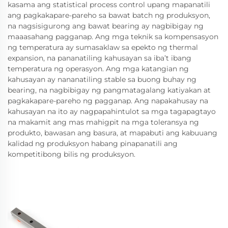
kasama ang statistical process control upang mapanatili
ang pagkakapare-pareho sa bawat batch ng produksyon,
na nagsisigurong ang bawat bearing ay nagbibigay ng
maaasahang pagganap. Ang mga teknik sa kompensasyon
ng temperatura ay sumasaklaw sa epekto ng thermal
expansion, na pananatiling kahusayan sa iba’t ibang
temperatura ng operasyon. Ang mga katangian ng
kahusayan ay nananatiling stable sa buong buhay ng
bearing, na nagbibigay ng pangmatagalang katiyakan at
pagkakapare-pareho ng pagganap. Ang napakahusay na
kahusayan na ito ay nagpapahintulot sa mga tagapagtayo
na makamit ang mas mahigpit na mga toleransya ng
produkto, bawasan ang basura, at mapabuti ang kabuuang
kalidad ng produksyon habang pinapanatili ang
kompetitibong bilis ng produksyon.