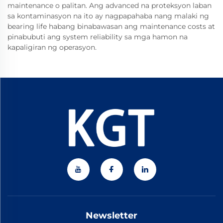
maintenance o palitan. Ang advanced na proteksyon laban
sa kontaminasyon na ito ay nagpapahaba nang malaki ng
bearing life habang binabawasan ang maintenance costs at
pinabubuti ang system reliability sa mga hamon na
kapaligiran ng operasyon.
Newsletter