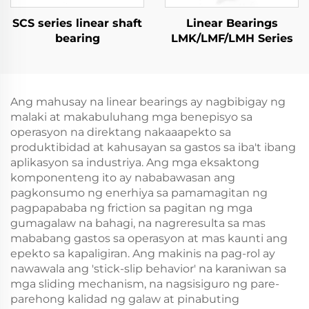
SCS series linear shaft
Linear Bearings
bearing
LMK/LMF/LMH Series
Ang mahusay na linear bearings ay nagbibigay ng
malaki at makabuluhang mga benepisyo sa
operasyon na direktang nakaaapekto sa
produktibidad at kahusayan sa gastos sa iba't ibang
aplikasyon sa industriya. Ang mga eksaktong
komponenteng ito ay nababawasan ang
pagkonsumo ng enerhiya sa pamamagitan ng
pagpapababa ng friction sa pagitan ng mga
gumagalaw na bahagi, na nagreresulta sa mas
mababang gastos sa operasyon at mas kaunti ang
epekto sa kapaligiran. Ang makinis na pag-rol ay
nawawala ang 'stick-slip behavior' na karaniwan sa
mga sliding mechanism, na nagsisiguro ng pare-
parehong kalidad ng galaw at pinabuting