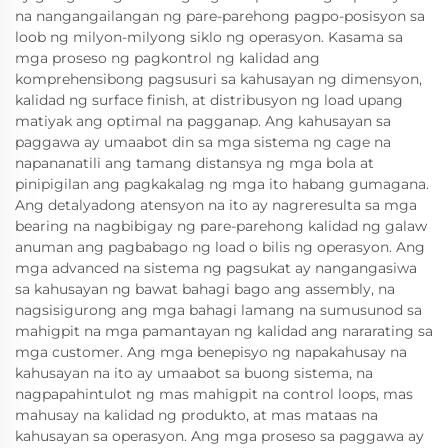
na nangangailangan ng pare-parehong pagpo-posisyon sa
loob ng milyon-milyong siklo ng operasyon. Kasama sa
mga proseso ng pagkontrol ng kalidad ang
komprehensibong pagsusuri sa kahusayan ng dimensyon,
kalidad ng surface finish, at distribusyon ng load upang
matiyak ang optimal na pagganap. Ang kahusayan sa
paggawa ay umaabot din sa mga sistema ng cage na
napananatili ang tamang distansya ng mga bola at
pinipigilan ang pagkakalag ng mga ito habang gumagana.
Ang detalyadong atensyon na ito ay nagreresulta sa mga
bearing na nagbibigay ng pare-parehong kalidad ng galaw
anuman ang pagbabago ng load o bilis ng operasyon. Ang
mga advanced na sistema ng pagsukat ay nangangasiwa
sa kahusayan ng bawat bahagi bago ang assembly, na
nagsisigurong ang mga bahagi lamang na sumusunod sa
mahigpit na mga pamantayan ng kalidad ang nararating sa
mga customer. Ang mga benepisyo ng napakahusay na
kahusayan na ito ay umaabot sa buong sistema, na
nagpapahintulot ng mas mahigpit na control loops, mas
mahusay na kalidad ng produkto, at mas mataas na
kahusayan sa operasyon. Ang mga proseso sa paggawa ay