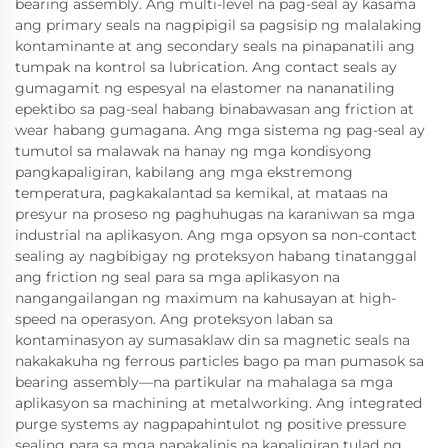
bearing assembly. Ang multi-level na pag-seal ay kasama
ang primary seals na nagpipigil sa pagsisip ng malalaking
kontaminante at ang secondary seals na pinapanatili ang
tumpak na kontrol sa lubrication. Ang contact seals ay
gumagamit ng espesyal na elastomer na nananatiling
epektibo sa pag-seal habang binabawasan ang friction at
wear habang gumagana. Ang mga sistema ng pag-seal ay
tumutol sa malawak na hanay ng mga kondisyong
pangkapaligiran, kabilang ang mga ekstremong
temperatura, pagkakalantad sa kemikal, at mataas na
presyur na proseso ng paghuhugas na karaniwan sa mga
industrial na aplikasyon. Ang mga opsyon sa non-contact
sealing ay nagbibigay ng proteksyon habang tinatanggal
ang friction ng seal para sa mga aplikasyon na
nangangailangan ng maximum na kahusayan at high-
speed na operasyon. Ang proteksyon laban sa
kontaminasyon ay sumasaklaw din sa magnetic seals na
nakakakuha ng ferrous particles bago pa man pumasok sa
bearing assembly—na partikular na mahalaga sa mga
aplikasyon sa machining at metalworking. Ang integrated
purge systems ay nagpapahintulot ng positive pressure
sealing para sa mga napakalinis na kapaligiran tulad ng