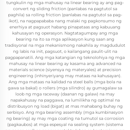
tungkulin ng mga mahusay na linear bearing ay ang pag-
convert ng sliding friction (panlabas na pagtutol sa
paghila) sa rolling friction (panlabas na pagtutol sa pag-
ikot), na nagpapababa nang malaki ng pagkonsumo ng
enerhiya at pagsuot habang pinapataas ang kabuuang
kahusayan ng operasyon. Nagtatagumpay ang mga
bearing na ito sa mga aplikasyon kung saan ang
tradisyonal na mga mekanismong nakahila ay magdudulot
ng labis na init, pagsuot, o kailangang paulit-ulit na
pagpapanatili. Ang mga katangian ng teknolohiya ng mga
mahusay na linear bearing ay kasama ang advanced na
materials science (siyensya ng materyales) at precision
engineering (inhinyeriyang may mataas na kahusayan).
Ang mga mataas na kalidad na steel balls (mga bola na
gawa sa bakal) o rollers (mga silindro) ay gumagalaw sa
loob ng mga raceway (daanan ng galaw) na may
napakahusay na paggawa, na lumilikha ng optimal na
distribusyon ng load (bigat) at mas mahabang buhay ng
serbisyo. Ang mga bearing assembly (mga kumbinasyon
ng bearing) ay may mga coating na tumutol sa corrosion
(pagkaubos) at mga espesyal na sealing system (sistema