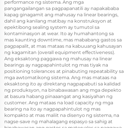
performance ng sistema. Ang mga
pangangailangan sa pagpapanatili ay napakababa
kapag ginagamit ang mahusay na linear bearings,
dahil ang kanilang matibay na konstruksyon at
epektibong sealing system ay tumutol sa
kontaminasyon at wear. Ito ay humahantong sa
mas kaunting downtime, mas mababang gastos sa
pagpapalit, at mas mataas na kabuuang kahusayan
ng kagamitan (overall equipment effectiveness).
Ang eksaktong paggawa ng mahusay na linear
bearings ay nagpapahintulot ng mas tiyak na
positioning tolerances at pinabuting repeatability sa
mga awtomatikong sistema. Ang mas mataas na
eksaktong ito ay direktang nagpapabuti sa kalidad
ng produksyon, na binabawasan ang mga depekto
at basura habang pinaaangat ang kasiyahan ng
customer. Ang mataas na load capacity ng mga
bearing na ito ay nagpapahintulot ng mas
kompakto at mas maliit na disenyo ng sistema, na
nagse-save ng mahalagang espasyo sa sahig at
binabawasan ang gastos sa materyales sa paggawa