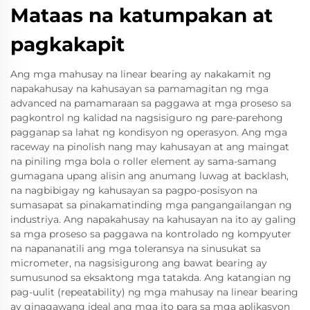
Mataas na katumpakan at
pagkakapit
Ang mga mahusay na linear bearing ay nakakamit ng
napakahusay na kahusayan sa pamamagitan ng mga
advanced na pamamaraan sa paggawa at mga proseso sa
pagkontrol ng kalidad na nagsisiguro ng pare-parehong
pagganap sa lahat ng kondisyon ng operasyon. Ang mga
raceway na pinolish nang may kahusayan at ang maingat
na piniling mga bola o roller element ay sama-samang
gumagana upang alisin ang anumang luwag at backlash,
na nagbibigay ng kahusayan sa pagpo-posisyon na
sumasapat sa pinakamatinding mga pangangailangan ng
industriya. Ang napakahusay na kahusayan na ito ay galing
sa mga proseso sa paggawa na kontrolado ng kompyuter
na napananatili ang mga toleransya na sinusukat sa
micrometer, na nagsisigurong ang bawat bearing ay
sumusunod sa eksaktong mga tatakda. Ang katangian ng
pag-uulit (repeatability) ng mga mahusay na linear bearing
ay ginagawang ideal ang mga ito para sa mga aplikasyon