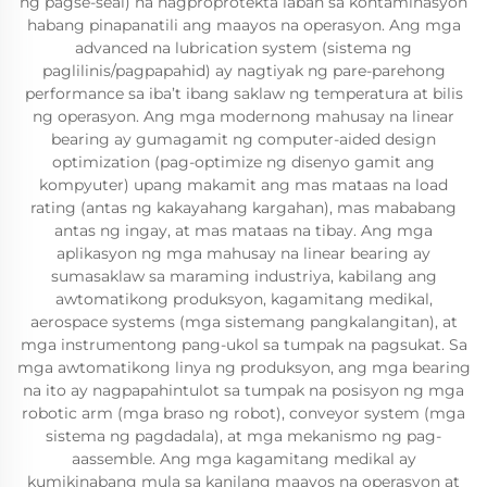
ng pagse-seal) na nagproprotekta laban sa kontaminasyon
habang pinapanatili ang maayos na operasyon. Ang mga
advanced na lubrication system (sistema ng
paglilinis/pagpapahid) ay nagtiyak ng pare-parehong
performance sa iba’t ibang saklaw ng temperatura at bilis
ng operasyon. Ang mga modernong mahusay na linear
bearing ay gumagamit ng computer-aided design
optimization (pag-optimize ng disenyo gamit ang
kompyuter) upang makamit ang mas mataas na load
rating (antas ng kakayahang kargahan), mas mababang
antas ng ingay, at mas mataas na tibay. Ang mga
aplikasyon ng mga mahusay na linear bearing ay
sumasaklaw sa maraming industriya, kabilang ang
awtomatikong produksyon, kagamitang medikal,
aerospace systems (mga sistemang pangkalangitan), at
mga instrumentong pang-ukol sa tumpak na pagsukat. Sa
mga awtomatikong linya ng produksyon, ang mga bearing
na ito ay nagpapahintulot sa tumpak na posisyon ng mga
robotic arm (mga braso ng robot), conveyor system (mga
sistema ng pagdadala), at mga mekanismo ng pag-
aassemble. Ang mga kagamitang medikal ay
kumikinabang mula sa kanilang maayos na operasyon at