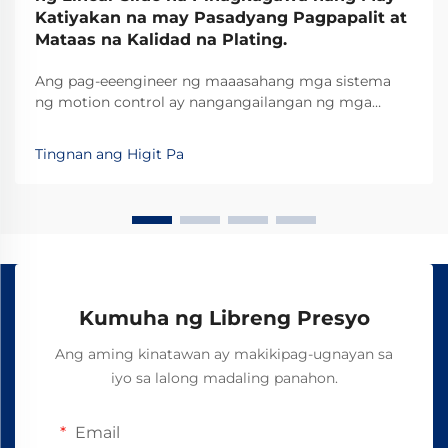
Katiyakan na may Pasadyang Pagpapalit at
Mataas na Kalidad na Plating.
Ang pag-eeengineer ng maaasahang mga sistema
ng motion control ay nangangailangan ng mga
linear na bahagi ng slide na may tumpak na paggawa
at sumusunod sa mahigpit na pamantayan ng
Tingnan ang Higit Pa
industriya. Kapag ang kagamitan sa
pagmamanupaktura ay nangangailangan ng pare-
parehong linear na galaw sa loob ng milyon-milyong
siklo, ang kalidad ng mga linear na slide...
Kumuha ng Libreng Presyo
Ang aming kinatawan ay makikipag-ugnayan sa
iyo sa lalong madaling panahon.
Email