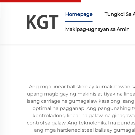
Homepage
Tungkol Sa 
Makipag-ugnayan sa Amin
Ang mga linear ball slide ay kumakatawan
upang magbigay ng makinis at tiyak na line
isang carriage na gumagalaw kasalong isang 
optimal na pagganap. Ang pangunahing tung
kontroladong linear na galaw, na ginagaw
control sa galaw. Ang teknolohikal na punda
ang mga hardened steel balls ay gumaga