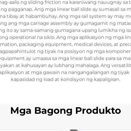
 nag-aalis ng sliding friction na karaniwang nauugnay sa
ng pagganap. Ang mga linear ball slide ay sumasali sa
tibay at habambuhay. Ang mga rail system ay may mga
ang ang mga carriage assembly ay gumagamit ng mataas
g ito ay sama-samang gumagana upang lumikha ng isan
g operational na siklo. Ang mga aplikasyon ng mga line
omation, packaging equipment, medical devices, at pre
 nagpapahintulot ng tiyak na posisyon ng mga komponent
uipment ay umaasa sa mga linear ball slide para sa ma
tiyakan at kahusayan ay lubhang mahalaga. Ang versatili
plikasyon at mga gawain na nangangailangan ng tiyak 
kapasidad ng load at kondisyon ng kapaligiran.
Mga Bagong Produkto