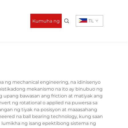
TL
Kumuha ng
Quote
 ng mechanical engineering, na idinisenyo
opistikadong mekanismo na ito ay binubuo ng
ng upang bawasan ang friction at matiyak ang
vert ng rotational o applied na puwersa sa
langan ng tiyak na posisyon at maaasahang
neered na ball bearing technology, kung saan
 lumikha ng isang epektibong sistema ng