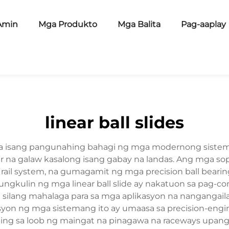
Amin
Mga Produkto
Mga Balita
Pag-aaplay
linear ball slides
 sa isang pangunahing bahagi ng mga modernong sistema
ar na galaw kasalong isang gabay na landas. Ang mga s
rail system, na gumagamit ng mga precision ball beari
kulin ng mga linear ball slide ay nakatuon sa pag-con
a silang mahalaga para sa mga aplikasyon na nangangai
syon ng mga sistemang ito ay umaasa sa precision-engi
ling sa loob ng maingat na pinagawa na raceways upang