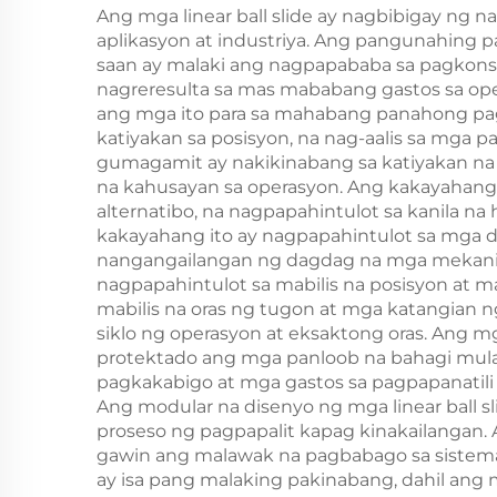
Ang mga linear ball slide ay nagbibigay n
aplikasyon at industriya. Ang pangunahing 
saan ay malaki ang nagpapababa sa pagkons
nagreresulta sa mas mababang gastos sa op
ang mga ito para sa mahabang panahong pagga
katiyakan sa posisyon, na nag-aalis sa mga
gumagamit ay nakikinabang sa katiyakan na
na kahusayan sa operasyon. Ang kakayahan
alternatibo, na nagpapahintulot sa kanila 
kakayahang ito ay nagpapahintulot sa mga 
nangangailangan ng dagdag na mga mekanismon
nagpapahintulot sa mabilis na posisyon at 
mabilis na oras ng tugon at mga katangian n
siklo ng operasyon at eksaktong oras. Ang mg
protektado ang mga panloob na bahagi mula s
pagkakabigo at mga gastos sa pagpapanatili
Ang modular na disenyo ng mga linear ball s
proseso ng pagpapalit kapag kinakailangan. 
gawin ang malawak na pagbabago sa sistema,
ay isa pang malaking pakinabang, dahil ang