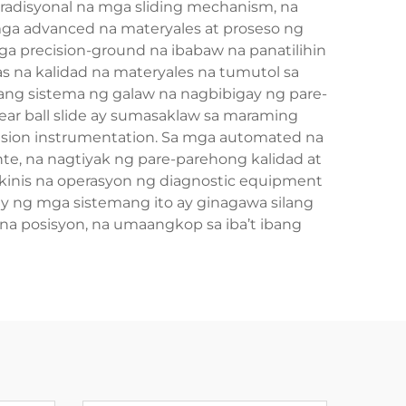
 tradisyonal na mga sliding mechanism, na
 mga advanced na materyales at proseso ng
 precision-ground na ibabaw na panatilihin
 na kalidad na materyales na tumutol sa
g sistema ng galaw na nagbibigay ng pare-
ar ball slide ay sumasaklaw sa maraming
cision instrumentation. Sa mga automated na
e, na nagtiyak ng pare-parehong kalidad at
kinis na operasyon ng diagnostic equipment
ty ng mga sistemang ito ay ginagawa silang
na posisyon, na umaangkop sa iba’t ibang