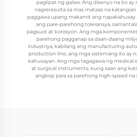
paglipat ng galaw. Ang disenyo na ito ay
nagreresulta sa mas mataas na katangian 
paggawa upang makamit ang napakahusay na 
ang pare-parehong toleransya, samantal
pagsuot at korosyon. Ang mga komponenten
parehong pagganap sa daan-daang milyon
industriya, kabilang ang manufacturing aut
production line, ang mga sistemang ito ay
kahusayan. Ang mga tagagawa ng medical eq
at surgical instruments, kung saan ang ka
angkop para sa parehong high-speed na a