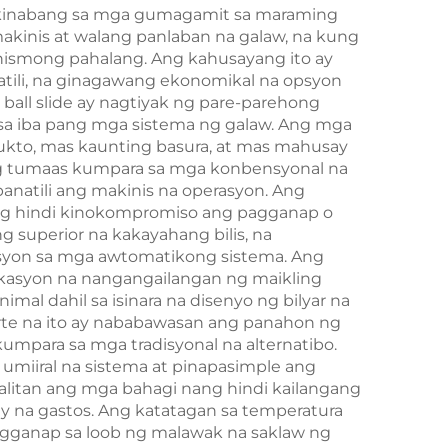
akikinabang sa mga gumagamit sa maraming
akinis at walang panlaban na galaw, na kung
ismong pahalang. Ang kahusayang ito ay
tili, na ginagawang ekonomikal na opsyon
ball slide ay nagtiyak ng pare-parehong
 sa iba pang mga sistema ng galaw. Ang mga
ukto, mas kaunting basura, at mas mahusay
ng tumaas kumpara sa mga konbensyonal na
anatili ang makinis na operasyon. Ang
ng hindi kinokompromiso ang pagganap o
 superior na kakayahang bilis, na
ksyon sa mga awtomatikong sistema. Ang
likasyon na nangangailangan ng maikling
mal dahil sa isinara na disenyo ng bilyar na
arte na ito ay nababawasan ang panahon ng
mpara sa mga tradisyonal na alternatibo.
 umiiral na sistema at pinapasimple ang
palitan ang mga bahagi nang hindi kailangang
y na gastos. Ang katatagan sa temperatura
pagganap sa loob ng malawak na saklaw ng