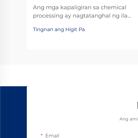
Ang mga kapaligiran sa chemical
processing ay nagtatanghal ng ilan
sa pinakamatitinding hamon sa
Tingnan ang Higit Pa
operasyon para sa mga mekanikal
na bahagi. Ang mga pasilidad sa
industriya na nangangasiwa ng
mga korosibong kemikal, acid, at
mga caustic na substansiya ay
nangangailangan ng mga solusyon
na inenginyero nang may presisyon
upang mapanatili...
Ang ami
Email