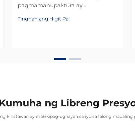
pagmamanupaktura ay
nangangailangan ng kawastuhan,
Tingnan ang Higit Pa
katiyakan, at kahusayan sa gastos
sa bawat pagpili ng bahagi. Sa mga
sistema ng linear motion, ang mga
slide rail ay kumakatawan sa isang
mahalagang elemento ng
imprastruktura na direktang
nakaaapekto sa kahusayan ng
produksyon...
Kumuha ng Libreng Presy
ng kinatawan ay makikipag-ugnayan sa iyo sa lalong madaling 