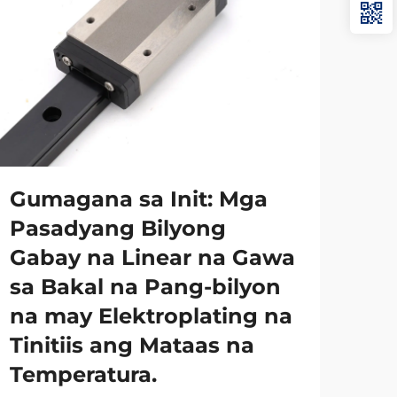
Gumagana sa Init: Mga
Gu
Pasadyang Bilyong
Sa
Gabay na Linear na Gawa
Cu
sa Bakal na Pang-bilyon
mu
na may Elektroplating na
Dul
Tinitiis ang Mataas na
Ma
Temperatura.
Pa