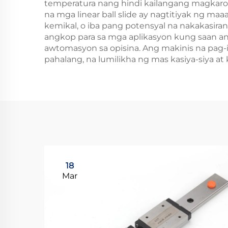
temperatura nang hindi kailangang magkaroon
na mga linear ball slide ay nagtitiyak ng 
kemikal, o iba pang potensyal na nakakasir
angkop para sa mga aplikasyon kung saan a
awtomasyon sa opisina. Ang makinis na pag-
pahalang, na lumilikha ng mas kasiya-siya a
18
Mar