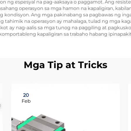
 ng espesyal na pag-aaksaya o paggamot. Ang resistens
maaasahang operasyon sa mga hamon na kapaligiran, kabi
ang kondisyon. Ang mga pakinabang sa pagbawas ng ing
ng tahimik na operasyon ay mahalaga, tulad ng mga ka
ikot ay nag-aalis sa mga tunog na paggiling at pagku
t komportableng kapaligiran sa trabaho habang ipinapak
Mga Tip at Tricks
20
Feb