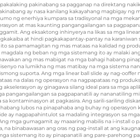
g napakalaking pakinabang sa pagganap na direktang n
pakinabang ay nasa kanilang kakayahang magbigay ng m
umo ng enerhiya kumpara sa tradisyonal na mga mekan
erasyon at mas kaunting pangangailangan sa pagpapana
mit. Ang eksaktong inhinyerya na likas sa mga linear 
 pagkakaiba at hindi pagkakapantay-pantay na karaniwan
 ito sa pamamagitan ng mas mataas na kalidad ng prod
g magdala ng beban ng mga sistemang ito ay malaki a
na hawakan ang mas mabigat na mga bahagi habang pinap
disenyo na lumikha ng mas matibay na mga sistema na
g suporta. Ang mga linear ball slide ay nag-ooffer ng
mataas na dalas ng operasyon na nagpapataas ng produ
g akselerasyon ay ginagawa silang ideal para sa mga ap
a pangangailangan sa pagpapanatili ay nananatiling mini
a kontaminasyon at pagkasira. Ang sarili-sariling disk
 habang lubos na pinapahaba ang buhay ng operasyon ku
lide ay nagpapahintulot sa madaling integrasyon sa mga
Ang mga gumagamit ay maaaring mabilis na i-install o 
 na binabawasan ang oras ng pag-install at ang kaugna
 mga sistemang ito ay pinapanatili ang pare-parehong 