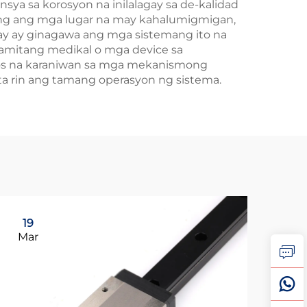
ya sa korosyon na inilalagay sa de-kalidad
lang ang mga lugar na may kahalumigmigan,
ay ay ginagawa ang mga sistemang ito na
gamitang medikal o mga device sa
skos na karaniwan sa mga mekanismong
ita rin ang tamang operasyon ng sistema.
19
2
Mar
Ap