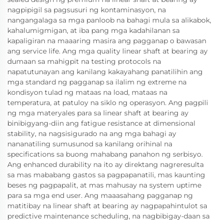
nagpipigil sa pagsusuri ng kontaminasyon, na
nangangalaga sa mga panloob na bahagi mula sa alikabok,
kahalumigmigan, at iba pang mga kadahilanan sa
kapaligiran na maaaring masira ang pagganap o bawasan
ang service life. Ang mga quality linear shaft at bearing ay
dumaan sa mahigpit na testing protocols na
napatutunayan ang kanilang kakayahang panatilihin ang
mga standard ng pagganap sa ilalim ng extreme na
kondisyon tulad ng mataas na load, mataas na
temperatura, at patuloy na siklo ng operasyon. Ang pagpili
ng mga materyales para sa linear shaft at bearing ay
binibigyang-diin ang fatigue resistance at dimensional
stability, na nagsisigurado na ang mga bahagi ay
nananatiling sumusunod sa kanilang orihinal na
specifications sa buong mahabang panahon ng serbisyo.
Ang enhanced durability na ito ay direktang nagreresulta
sa mas mababang gastos sa pagpapanatili, mas kaunting
beses ng pagpapalit, at mas mahusay na system uptime
para sa mga end user. Ang maaasahang pagganap ng
matitibay na linear shaft at bearing ay nagpapahintulot sa
predictive maintenance scheduling, na nagbibigay-daan sa