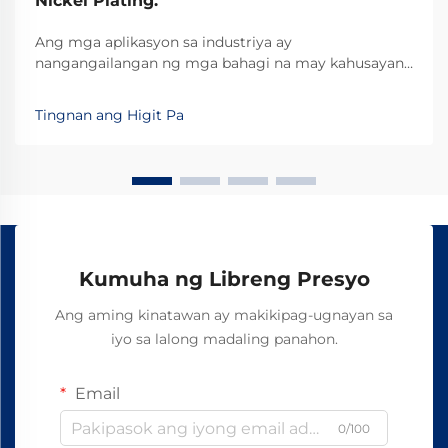
Nickel Plating.
Ang mga aplikasyon sa industriya ay
nangangailangan ng mga bahagi na may kahusayan
na kayang tumagal sa mga ekstremong kondisyon
habang pinapanatili ang pare-parehong pagganap sa
Tingnan ang Higit Pa
mahabang panahon.
Kumuha ng Libreng Presyo
Ang aming kinatawan ay makikipag-ugnayan sa
iyo sa lalong madaling panahon.
Email
0/100