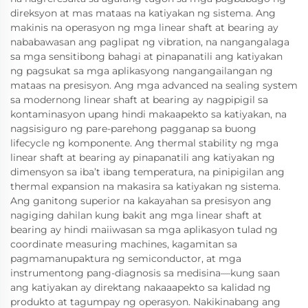
direksyon at mas mataas na katiyakan ng sistema. Ang
makinis na operasyon ng mga linear shaft at bearing ay
nababawasan ang paglipat ng vibration, na nangangalaga
sa mga sensitibong bahagi at pinapanatili ang katiyakan
ng pagsukat sa mga aplikasyong nangangailangan ng
mataas na presisyon. Ang mga advanced na sealing system
sa modernong linear shaft at bearing ay nagpipigil sa
kontaminasyon upang hindi makaapekto sa katiyakan, na
nagsisiguro ng pare-parehong pagganap sa buong
lifecycle ng komponente. Ang thermal stability ng mga
linear shaft at bearing ay pinapanatili ang katiyakan ng
dimensyon sa iba’t ibang temperatura, na pinipigilan ang
thermal expansion na makasira sa katiyakan ng sistema.
Ang ganitong superior na kakayahan sa presisyon ang
nagiging dahilan kung bakit ang mga linear shaft at
bearing ay hindi maiiwasan sa mga aplikasyon tulad ng
coordinate measuring machines, kagamitan sa
pagmamanupaktura ng semiconductor, at mga
instrumentong pang-diagnosis sa medisina—kung saan
ang katiyakan ay direktang nakaaapekto sa kalidad ng
produkto at tagumpay ng operasyon. Nakikinabang ang