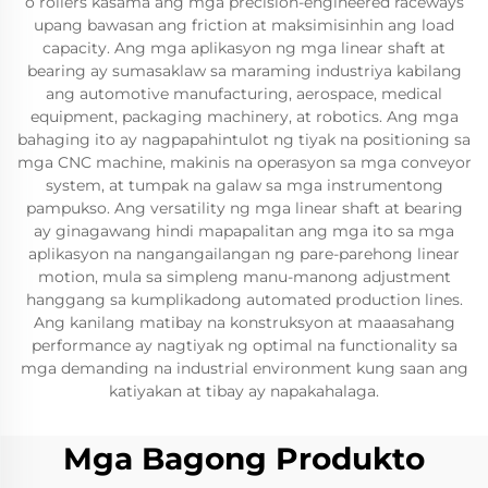
o rollers kasama ang mga precision-engineered raceways
upang bawasan ang friction at maksimisinhin ang load
capacity. Ang mga aplikasyon ng mga linear shaft at
bearing ay sumasaklaw sa maraming industriya kabilang
ang automotive manufacturing, aerospace, medical
equipment, packaging machinery, at robotics. Ang mga
bahaging ito ay nagpapahintulot ng tiyak na positioning sa
mga CNC machine, makinis na operasyon sa mga conveyor
system, at tumpak na galaw sa mga instrumentong
pampukso. Ang versatility ng mga linear shaft at bearing
ay ginagawang hindi mapapalitan ang mga ito sa mga
aplikasyon na nangangailangan ng pare-parehong linear
motion, mula sa simpleng manu-manong adjustment
hanggang sa kumplikadong automated production lines.
Ang kanilang matibay na konstruksyon at maaasahang
performance ay nagtiyak ng optimal na functionality sa
mga demanding na industrial environment kung saan ang
katiyakan at tibay ay napakahalaga.
Mga Bagong Produkto