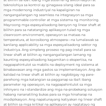
at bilihin sa iba't ibang mga sistema ng awtomasyon at
teknolohiya sa kontrol ay ginagawa silang ideal para sa
mga modernong industriyal na kapaligiran na
nangangailangan ng seamless na integrasyon sa mga
programmable controller at mga sistema ng monitoring.
Mayroong mga espesyalisadong bersyon ng linear shaft at
bilihin para sa natatanging aplikasyon tulad ng mga
cleanroom environment, operasyon sa mataas na
temperatura, at korosibong atmospera—na lumalawak sa
kanilang applicability sa mga espesyalisadong sektor ng
industriya. Ang simpleng proseso ng pag-install para sa
linear shaft at bilihin ay nangangailangan lamang ng
kaunting espesyalisadong kagamitan o ekspertisa, na
nagpapahintulot sa mabilis na deployment ng sistema at
binabawasan ang mga gastos sa implementasyon. Ang de-
kalidad na linear shaft at bilihin ay nagbibigay ng pare-
parehong mga katangian sa pagganap sa iba't ibang
parameter ng operasyon, na nagpapahintulot sa mga
inhinyero na i-standardize ang mga na-probekang solusyon
habang nananatiling bukas para sa mga hinaharap na
modipikasyon. Ang napatunayang katiyakan ng linear shaft
at bilihin sa mga kritikal na aplikasyon ay nagtatayo ng