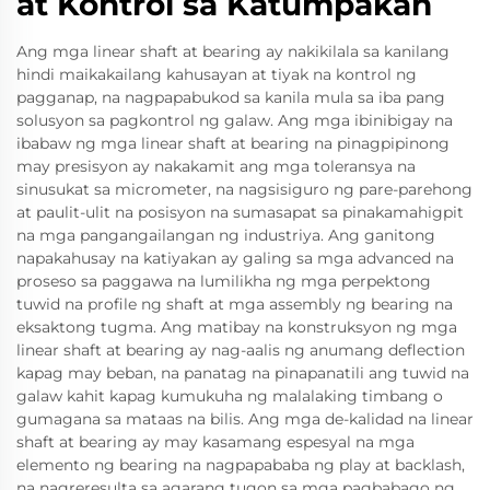
at Kontrol sa Katumpakan
Ang mga linear shaft at bearing ay nakikilala sa kanilang
hindi maikakailang kahusayan at tiyak na kontrol ng
pagganap, na nagpapabukod sa kanila mula sa iba pang
solusyon sa pagkontrol ng galaw. Ang mga ibinibigay na
ibabaw ng mga linear shaft at bearing na pinagpipinong
may presisyon ay nakakamit ang mga toleransya na
sinusukat sa micrometer, na nagsisiguro ng pare-parehong
at paulit-ulit na posisyon na sumasapat sa pinakamahigpit
na mga pangangailangan ng industriya. Ang ganitong
napakahusay na katiyakan ay galing sa mga advanced na
proseso sa paggawa na lumilikha ng mga perpektong
tuwid na profile ng shaft at mga assembly ng bearing na
eksaktong tugma. Ang matibay na konstruksyon ng mga
linear shaft at bearing ay nag-aalis ng anumang deflection
kapag may beban, na panatag na pinapanatili ang tuwid na
galaw kahit kapag kumukuha ng malalaking timbang o
gumagana sa mataas na bilis. Ang mga de-kalidad na linear
shaft at bearing ay may kasamang espesyal na mga
elemento ng bearing na nagpapababa ng play at backlash,
na nagreresulta sa agarang tugon sa mga pagbabago ng