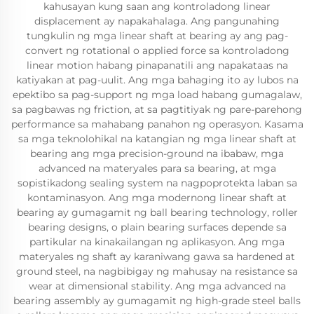
kahusayan kung saan ang kontroladong linear
displacement ay napakahalaga. Ang pangunahing
tungkulin ng mga linear shaft at bearing ay ang pag-
convert ng rotational o applied force sa kontroladong
linear motion habang pinapanatili ang napakataas na
katiyakan at pag-uulit. Ang mga bahaging ito ay lubos na
epektibo sa pag-support ng mga load habang gumagalaw,
sa pagbawas ng friction, at sa pagtitiyak ng pare-parehong
performance sa mahabang panahon ng operasyon. Kasama
sa mga teknolohikal na katangian ng mga linear shaft at
bearing ang mga precision-ground na ibabaw, mga
advanced na materyales para sa bearing, at mga
sopistikadong sealing system na nagpoprotekta laban sa
kontaminasyon. Ang mga modernong linear shaft at
bearing ay gumagamit ng ball bearing technology, roller
bearing designs, o plain bearing surfaces depende sa
partikular na kinakailangan ng aplikasyon. Ang mga
materyales ng shaft ay karaniwang gawa sa hardened at
ground steel, na nagbibigay ng mahusay na resistance sa
wear at dimensional stability. Ang mga advanced na
bearing assembly ay gumagamit ng high-grade steel balls