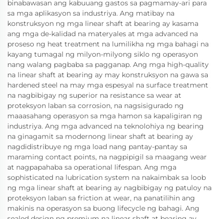
binabawasan ang kabuuang gastos sa pagmamay-ari para
sa mga aplikasyon sa industriya. Ang matibay na
konstruksyon ng mga linear shaft at bearing ay kasama
ang mga de-kalidad na materyales at mga advanced na
proseso ng heat treatment na lumilikha ng mga bahagi na
kayang tumagal ng milyon-milyong siklo ng operasyon
nang walang pagbaba sa pagganap. Ang mga high-quality
na linear shaft at bearing ay may konstruksyon na gawa sa
hardened steel na may mga espesyal na surface treatment
na nagbibigay ng superior na resistance sa wear at
proteksyon laban sa corrosion, na nagsisigurado ng
maaasahang operasyon sa mga hamon sa kapaligiran ng
industriya. Ang mga advanced na teknolohiya ng bearing
na ginagamit sa modernong linear shaft at bearing ay
nagdidistribuye ng mga load nang pantay-pantay sa
maraming contact points, na nagpipigil sa maagang wear
at nagpapahaba sa operational lifespan. Ang mga
sophisticated na lubrication system na nakaimbak sa loob
ng mga linear shaft at bearing ay nagbibigay ng patuloy na
proteksyon laban sa friction at wear, na panatilihin ang
makinis na operasyon sa buong lifecycle ng bahagi. Ang
sealed design ng premium na linear shaft at bearing ay