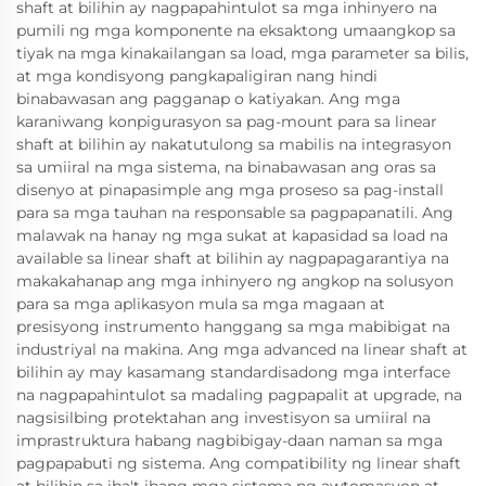
shaft at bilihin ay nagpapahintulot sa mga inhinyero na
pumili ng mga komponente na eksaktong umaangkop sa
tiyak na mga kinakailangan sa load, mga parameter sa bilis,
at mga kondisyong pangkapaligiran nang hindi
binabawasan ang pagganap o katiyakan. Ang mga
karaniwang konpigurasyon sa pag-mount para sa linear
shaft at bilihin ay nakatutulong sa mabilis na integrasyon
sa umiiral na mga sistema, na binabawasan ang oras sa
disenyo at pinapasimple ang mga proseso sa pag-install
para sa mga tauhan na responsable sa pagpapanatili. Ang
malawak na hanay ng mga sukat at kapasidad sa load na
available sa linear shaft at bilihin ay nagpapagarantiya na
makakahanap ang mga inhinyero ng angkop na solusyon
para sa mga aplikasyon mula sa mga magaan at
presisyong instrumento hanggang sa mga mabibigat na
industriyal na makina. Ang mga advanced na linear shaft at
bilihin ay may kasamang standardisadong mga interface
na nagpapahintulot sa madaling pagpapalit at upgrade, na
nagsisilbing protektahan ang investisyon sa umiiral na
imprastruktura habang nagbibigay-daan naman sa mga
pagpapabuti ng sistema. Ang compatibility ng linear shaft