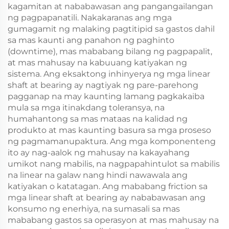
kagamitan at nababawasan ang pangangailangan
ng pagpapanatili. Nakakaranas ang mga
gumagamit ng malaking pagtitipid sa gastos dahil
sa mas kaunti ang panahon ng paghinto
(downtime), mas mababang bilang ng pagpapalit,
at mas mahusay na kabuuang katiyakan ng
sistema. Ang eksaktong inhinyerya ng mga linear
shaft at bearing ay nagtiyak ng pare-parehong
pagganap na may kaunting lamang pagkakaiba
mula sa mga itinakdang toleransya, na
humahantong sa mas mataas na kalidad ng
produkto at mas kaunting basura sa mga proseso
ng pagmamanupaktura. Ang mga komponenteng
ito ay nag-aalok ng mahusay na kakayahang
umikot nang mabilis, na nagpapahintulot sa mabilis
na linear na galaw nang hindi nawawala ang
katiyakan o katatagan. Ang mababang friction sa
mga linear shaft at bearing ay nababawasan ang
konsumo ng enerhiya, na sumasali sa mas
mababang gastos sa operasyon at mas mahusay na