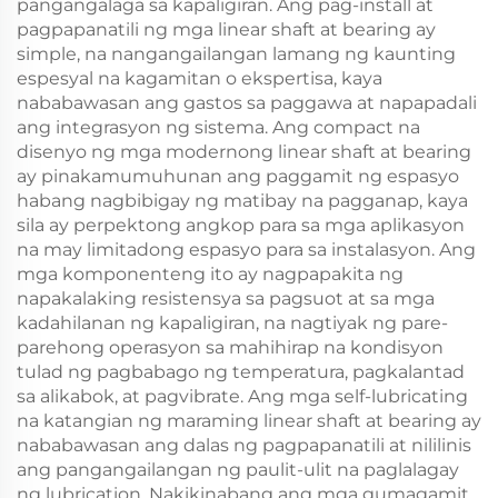
pangangalaga sa kapaligiran. Ang pag-install at
pagpapanatili ng mga linear shaft at bearing ay
simple, na nangangailangan lamang ng kaunting
espesyal na kagamitan o ekspertisa, kaya
nababawasan ang gastos sa paggawa at napapadali
ang integrasyon ng sistema. Ang compact na
disenyo ng mga modernong linear shaft at bearing
ay pinakamumuhunan ang paggamit ng espasyo
habang nagbibigay ng matibay na pagganap, kaya
sila ay perpektong angkop para sa mga aplikasyon
na may limitadong espasyo para sa instalasyon. Ang
mga komponenteng ito ay nagpapakita ng
napakalaking resistensya sa pagsuot at sa mga
kadahilanan ng kapaligiran, na nagtiyak ng pare-
parehong operasyon sa mahihirap na kondisyon
tulad ng pagbabago ng temperatura, pagkalantad
sa alikabok, at pagvibrate. Ang mga self-lubricating
na katangian ng maraming linear shaft at bearing ay
nababawasan ang dalas ng pagpapanatili at nililinis
ang pangangailangan ng paulit-ulit na paglalagay
ng lubrication. Nakikinabang ang mga gumagamit