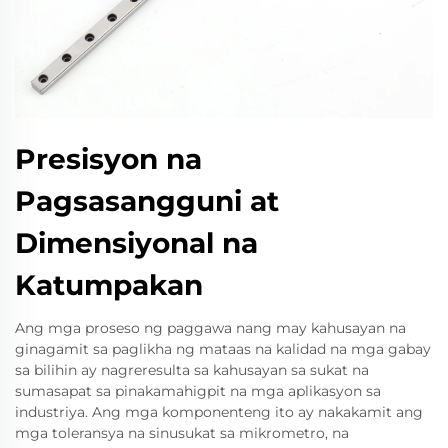
Presisyon na
Pagsasangguni at
Dimensiyonal na
Katumpakan
Ang mga proseso ng paggawa nang may kahusayan na
ginagamit sa paglikha ng mataas na kalidad na mga gabay
sa bilihin ay nagreresulta sa kahusayan sa sukat na
sumasapat sa pinakamahigpit na mga aplikasyon sa
industriya. Ang mga komponenteng ito ay nakakamit ang
mga toleransya na sinusukat sa mikrometro, na