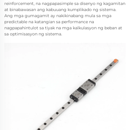
reinforcement, na nagpapasimple sa disenyo ng kagamitan
at binabawasan ang kabuuang kumplikado ng sistema.
Ang mga gumagamit ay nakikinabang mula sa mga
predictable na katangian sa performance na
nagpapahintulot sa tiyak na mga kalkulasyon ng beban at
sa optimisasyon ng sistema.