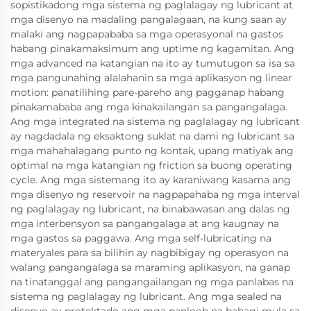
sopistikadong mga sistema ng paglalagay ng lubricant at
mga disenyo na madaling pangalagaan, na kung saan ay
malaki ang nagpapababa sa mga operasyonal na gastos
habang pinakamaksimum ang uptime ng kagamitan. Ang
mga advanced na katangian na ito ay tumutugon sa isa sa
mga pangunahing alalahanin sa mga aplikasyon ng linear
motion: panatilihing pare-pareho ang pagganap habang
pinakamababa ang mga kinakailangan sa pangangalaga.
Ang mga integrated na sistema ng paglalagay ng lubricant
ay nagdadala ng eksaktong suklat na dami ng lubricant sa
mga mahahalagang punto ng kontak, upang matiyak ang
optimal na mga katangian ng friction sa buong operating
cycle. Ang mga sistemang ito ay karaniwang kasama ang
mga disenyo ng reservoir na nagpapahaba ng mga interval
ng paglalagay ng lubricant, na binabawasan ang dalas ng
mga interbensyon sa pangangalaga at ang kaugnay na
mga gastos sa paggawa. Ang mga self-lubricating na
materyales para sa bilihin ay nagbibigay ng operasyon na
walang pangangalaga sa maraming aplikasyon, na ganap
na tinatanggal ang pangangailangan ng mga panlabas na
sistema ng paglalagay ng lubricant. Ang mga sealed na