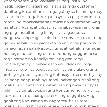
komponente. Ang kadalian sa pag-install ay
nagbibigay ng agarang halaga sa mga customer,
dahil ang karamihan sa mga gabay sa bilihin ay may
standard na mga konpigurasyon sa pag-mount na
madaling maisasama sa umiiral na kagamitan. Ang
ganitong kompatibilidad ay binabawasan ang oras
ng pag-install at ang kaugnay na gastos sa
paggawa. Ang mga sealed na disenyo ng maraming
gabay sa bilihin ay protektado ang mga panloob na
bahagi laban sa alikabok, dumi, at kahalumigmigan,
na nagpapanatili ng pare-parehong pagganap sa
mga hamon na kapaligiran. Ang ganitong
proteksyon ay binabawasan ang dalas ng mga
interbensyon sa pagpapanatili at pinalalawig ang
buhay ng operasyon. Ang kahusayan sa enerhiya ay
isa pang pangunahing kapakinabangan, dahil ang
mababang friction na katangian ng mga gabay sa
bilihin ay binabawasan ang konsumo ng kuryente
kumpara sa iba pang sistema ng paggalaw. Ang
ganitong kahusayan ay nagreresulta sa mas
mababang gastos sa operasyon sa buong buhay ng