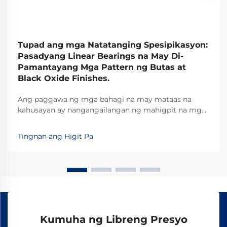
Tupad ang mga Natatanging Spesipikasyon:
Pasadyang Linear Bearings na May Di-
Pamantayang Mga Pattern ng Butas at
Black Oxide Finishes.
Ang paggawa ng mga bahagi na may mataas na
kahusayan ay nangangailangan ng mahigpit na mga
pamantayan, lalo na kapag ang mga karaniwang
solusyon ay hindi kayang tugunan ang mga tiyak na
Tingnan ang Higit Pa
pangangailangan ng aplikasyon. Ang mga pasadyang
linear bearing ay naging mahalagang mga bahagi
para sa mga industriya na nangangailangan ng di-
karaniwang konpigurasyon...
Kumuha ng Libreng Presyo