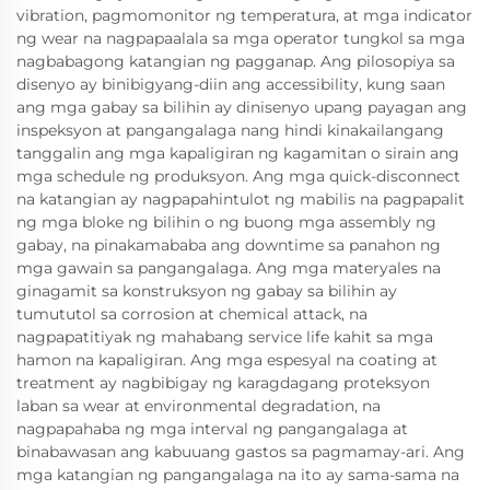
vibration, pagmomonitor ng temperatura, at mga indicator
ng wear na nagpapaalala sa mga operator tungkol sa mga
nagbabagong katangian ng pagganap. Ang pilosopiya sa
disenyo ay binibigyang-diin ang accessibility, kung saan
ang mga gabay sa bilihin ay dinisenyo upang payagan ang
inspeksyon at pangangalaga nang hindi kinakailangang
tanggalin ang mga kapaligiran ng kagamitan o sirain ang
mga schedule ng produksyon. Ang mga quick-disconnect
na katangian ay nagpapahintulot ng mabilis na pagpapalit
ng mga bloke ng bilihin o ng buong mga assembly ng
gabay, na pinakamababa ang downtime sa panahon ng
mga gawain sa pangangalaga. Ang mga materyales na
ginagamit sa konstruksyon ng gabay sa bilihin ay
tumututol sa corrosion at chemical attack, na
nagpapatitiyak ng mahabang service life kahit sa mga
hamon na kapaligiran. Ang mga espesyal na coating at
treatment ay nagbibigay ng karagdagang proteksyon
laban sa wear at environmental degradation, na
nagpapahaba ng mga interval ng pangangalaga at
binabawasan ang kabuuang gastos sa pagmamay-ari. Ang
mga katangian ng pangangalaga na ito ay sama-sama na