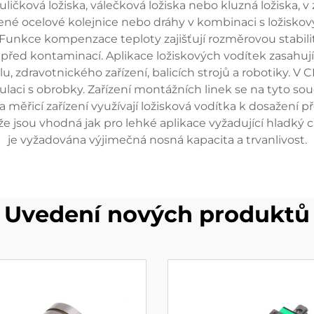
kuličková ložiska, válečková ložiska nebo kluzná ložiska, 
ené ocelové kolejnice nebo dráhy v kombinaci s ložisko
unkce kompenzace teploty zajišťují rozměrovou stabilit
i před kontaminací. Aplikace ložiskových vodítek zasah
 zdravotnického zařízení, balicích strojů a robotiky. V
aci s obrobky. Zařízení montážních linek se na tyto sou
a měřicí zařízení využívají ložisková vodítka k dosažení
 že jsou vhodná jak pro lehké aplikace vyžadující hladký 
je vyžadována výjimečná nosná kapacita a trvanlivost.
Uvedení nových produktů