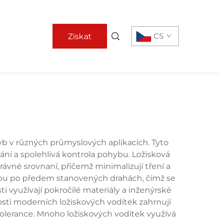
CS
Získat
nabídku
b v různých průmyslových aplikacích. Tyto
vání a spolehlivá kontrola pohybu. Ložisková
právné srovnaní, přičemž minimalizují tření a
ybu po předem stanovených drahách, čímž se
i využívají pokročilé materiály a inženýrské
osti moderních ložiskových vodítek zahrnují
tolerance. Mnoho ložiskových vodítek využívá