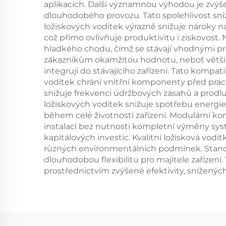
aplikacích. Další významnou výhodou je zvýš
dlouhodobého provozu. Tato spolehlivost sniž
ložiskových vodítek výrazně snižuje nároky n
což přímo ovlivňuje produktivitu i ziskovos
hladkého chodu, čímž se stávají vhodnými p
zákazníkům okamžitou hodnotu, neboť většin
integrují do stávajícího zařízení. Tato kompat
vodítek chrání vnitřní komponenty před prach
snižuje frekvenci údržbových zásahů a prodlu
ložiskových vodítek snižuje spotřebu energie
během celé životnosti zařízení. Modulární k
instalací bez nutnosti kompletní výměny s
kapitálových investic. Kvalitní ložisková vodí
různých environmentálních podmínek. Standar
dlouhodobou flexibilitu pro majitele zařízení
prostřednictvím zvýšené efektivity, sníženýc