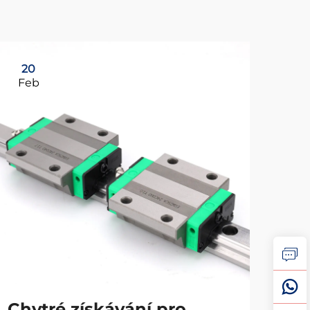
20
2
Feb
Ap
Chytré získávání pro
Co 