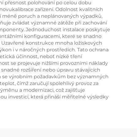
tní přesnost polohování po celou dobu
ovukalibrace zařízení. Odolnost kvalitních
ívají méně poruch a neplánovaných výpadků,
žňuje zvládat významné zátěže při zachování
omponenty. Jednoduchost instalace poskytuje
ntážními konfiguracemi, které se snadno
ráci. Uzavřené konstrukce mnoha ložiskových
výkon i v náročných prostředích. Tato ochrana
etická účinnost, neboť nízké tření
nost se projevuje nižšími provozními náklady
snadné rozšíření nebo úpravu stávajících
ícím se výrobním požadavkům bez významných
teplot, čímž zaručují spolehlivý provoz za
ýměnu a modernizaci, což zajišťuje
u investicí, která přináší měřitelné výsledky