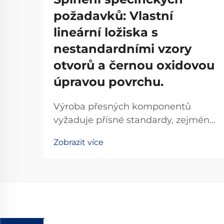
požadavků: Vlastní
lineární ložiska s
nestandardními vzory
otvorů a černou oxidovou
úpravou povrchu.
Výroba přesných komponentů
vyžaduje přísné standardy, zejména
tehdy, když standardní řešení
Zobrazit více
nesplňují konkrétní požadavky
daného použití. Není-standardní
lineární ložiska se stala klíčovými
komponenty pro průmyslové
odvětví, která vyžadují nestandardní
konfigurace...