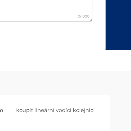
0/1000
mm
koupit lineární vodící kolejnici