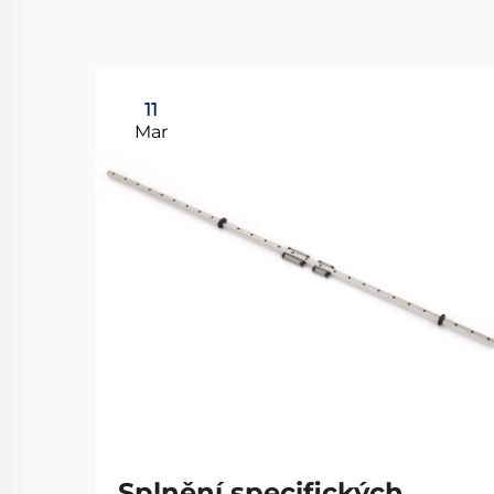
11
Mar
Splnění specifických