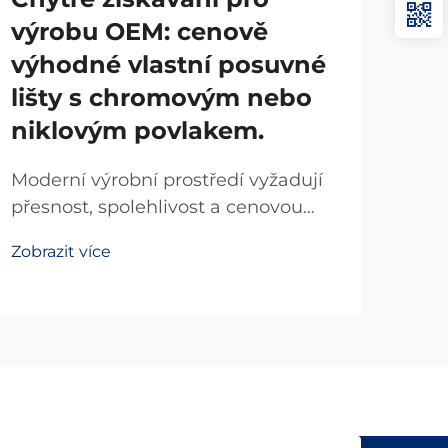
výrobu OEM: cenově
ja
výhodné vlastní posuvné
Line
lišty s chromovým nebo
pre
niklovým povlakem.
umož
Zobr
poh
Moderní výrobní prostředí vyžadují
apli
přesnost, spolehlivost a cenovou
kom
efektivitu u každého vybraného
a je
Zobrazit více
komponentu. Pokud jde o systémy
polo
lineárního pohybu, posuvné lišty
představují kritický prvek
infrastruktury, který přímo ovlivňuje
výrobní účinnost...