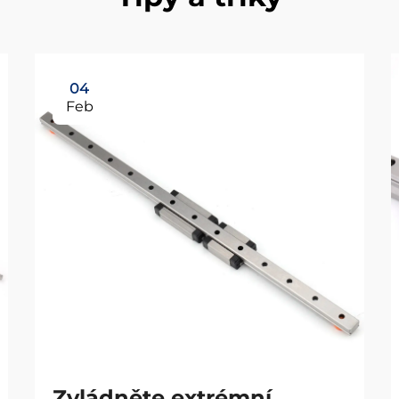
04
Feb
Zvládněte extrémní