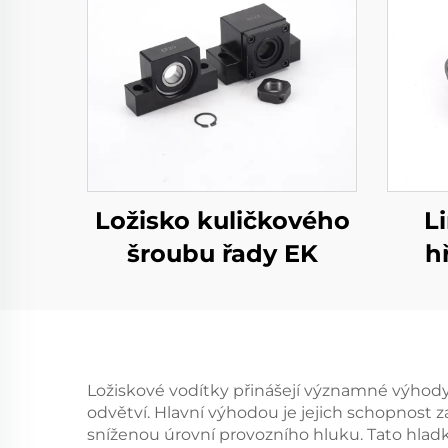
Ložisko kuličkového
L
šroubu řady EK
h
Ložiskové vodítky přinášejí významné výhody
odvětví. Hlavní výhodou je jejich schopnost 
sníženou úrovní provozního hluku. Tato hladko