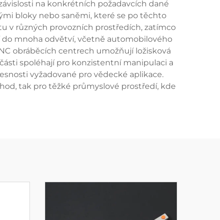
v závislosti na konkrétních požadavcích dané
vými bloky nebo saněmi, které se po těchto
u v různých provozních prostředích, zatímco
ují do mnoha odvětví, včetně automobilového
 CNC obráběcích centrech umožňují ložisková
části spoléhají pro konzistentní manipulaci a
 přesnosti vyžadované pro vědecké aplikace.
chod, tak pro těžké průmyslové prostředí, kde