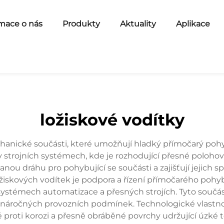
mace o nás
Produkty
Aktuality
Aplikace
ložiskové vodítky
chanické součásti, které umožňují hladký přímočarý pohy
 v strojních systémech, kde je rozhodující přesné poloho
anou dráhu pro pohybující se součásti a zajišťují jejich s
ožiskových vodítek je podpora a řízení přímočarého poh
systémech automatizace a přesných strojích. Tyto součást
 za náročných provozních podmínek. Technologické vlastn
proti korozi a přesně obráběné povrchy udržující úzké 