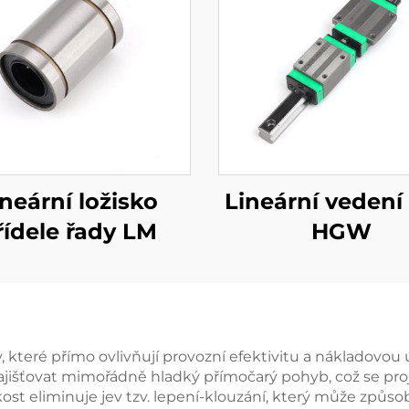
ineární ložisko
Lineární vedení
řídele řady LM
HGW
, které přímo ovlivňují provozní efektivitu a nákladovo
zajišťovat mimořádně hladký přímočarý pohyb, což se pro
st eliminuje jev tzv. lepení-klouzání, který může způsob