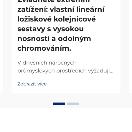
zatížení: vlastní lineární
ložiskové kolejnicové
sestavy s vysokou
nosností a odolným
chromováním.
V dnešních náročných
průmyslových prostředích vyžadují
přesné stroje spolehlivá řešení
Zobrazit více
lineárního pohybu, která snesou
extrémní zatížení a zároveň
zachovají hladký chod. Systém
lineárních ložisek s kolejnicí tvoří
základ bezpočtu
automatizovaných...