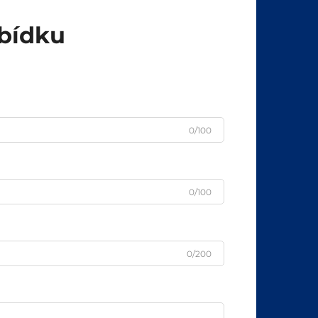
abídku
0/100
0/100
0/200