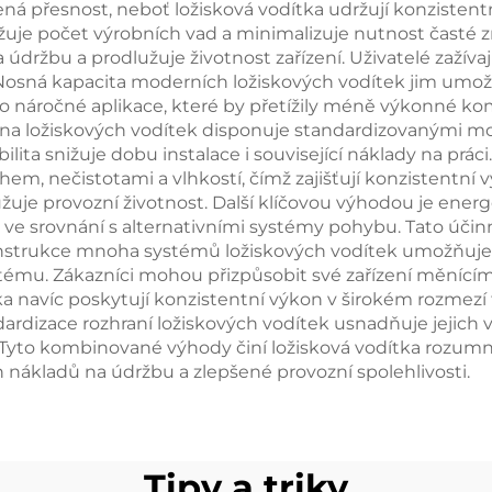
ená přesnost, neboť ložisková vodítka udržují konzisten
uje počet výrobních vad a minimalizuje nutnost časté zn
a údržbu a prodlužuje životnost zařízení. Uživatelé zaž
t. Nosná kapacita moderních ložiskových vodítek jim umo
ro náročné aplikace, které by přetížily méně výkonné k
a ložiskových vodítek disponuje standardizovanými mo
ibilita snižuje dobu instalace i související náklady na p
em, nečistotami a vlhkostí, čímž zajišťují konzistentní 
žuje provozní životnost. Další klíčovou výhodou je energ
 ve srovnání s alternativními systémy pohybu. Tato účin
onstrukce mnoha systémů ložiskových vodítek umožňuje 
ystému. Zákazníci mohou přizpůsobit své zařízení měn
tka navíc poskytují konzistentní výkon v širokém rozmezí 
dizace rozhraní ložiskových vodítek usnadňuje jejich v
. Tyto kombinované výhody činí ložisková vodítka rozumno
h nákladů na údržbu a zlepšené provozní spolehlivosti.
Tipy a triky