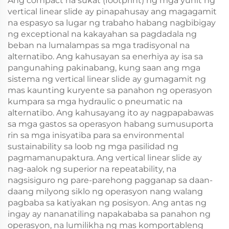
Ang compact na sukat (footprint) ng mga yunit ng
vertical linear slide ay pinapahusay ang magagamit
na espasyo sa lugar ng trabaho habang nagbibigay
ng exceptional na kakayahan sa pagdadala ng
beban na lumalampas sa mga tradisyonal na
alternatibo. Ang kahusayan sa enerhiya ay isa sa
pangunahing pakinabang, kung saan ang mga
sistema ng vertical linear slide ay gumagamit ng
mas kaunting kuryente sa panahon ng operasyon
kumpara sa mga hydraulic o pneumatic na
alternatibo. Ang kahusayang ito ay nagpapabawas
sa mga gastos sa operasyon habang sumusuporta
rin sa mga inisyatiba para sa environmental
sustainability sa loob ng mga pasilidad ng
pagmamanupaktura. Ang vertical linear slide ay
nag-aalok ng superior na repeatability, na
nagsisiguro ng pare-parehong pagganap sa daan-
daang milyong siklo ng operasyon nang walang
pagbaba sa katiyakan ng posisyon. Ang antas ng
ingay ay nananatiling napakababa sa panahon ng
operasyon, na lumilikha ng mas komportableng