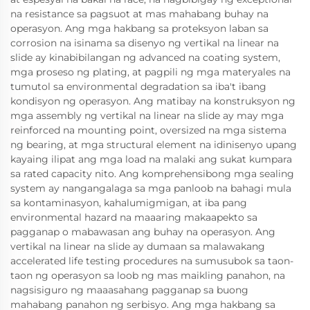
na resistance sa pagsuot at mas mahabang buhay na
operasyon. Ang mga hakbang sa proteksyon laban sa
corrosion na isinama sa disenyo ng vertikal na linear na
slide ay kinabibilangan ng advanced na coating system,
mga proseso ng plating, at pagpili ng mga materyales na
tumutol sa environmental degradation sa iba't ibang
kondisyon ng operasyon. Ang matibay na konstruksyon ng
mga assembly ng vertikal na linear na slide ay may mga
reinforced na mounting point, oversized na mga sistema
ng bearing, at mga structural element na idinisenyo upang
kayaing ilipat ang mga load na malaki ang sukat kumpara
sa rated capacity nito. Ang komprehensibong mga sealing
system ay nangangalaga sa mga panloob na bahagi mula
sa kontaminasyon, kahalumigmigan, at iba pang
environmental hazard na maaaring makaapekto sa
pagganap o mabawasan ang buhay na operasyon. Ang
vertikal na linear na slide ay dumaan sa malawakang
accelerated life testing procedures na sumusubok sa taon-
taon ng operasyon sa loob ng mas maikling panahon, na
nagsisiguro ng maaasahang pagganap sa buong
mahabang panahon ng serbisyo. Ang mga hakbang sa