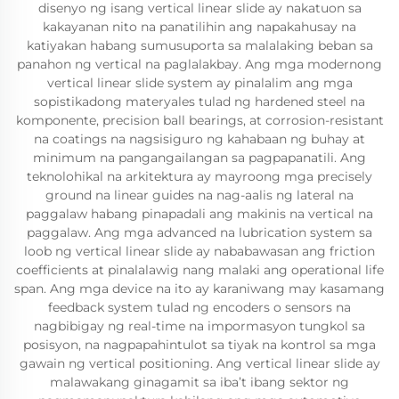
disenyo ng isang vertical linear slide ay nakatuon sa
kakayanan nito na panatilihin ang napakahusay na
katiyakan habang sumusuporta sa malalaking beban sa
panahon ng vertical na paglalakbay. Ang mga modernong
vertical linear slide system ay pinalalim ang mga
sopistikadong materyales tulad ng hardened steel na
komponente, precision ball bearings, at corrosion-resistant
na coatings na nagsisiguro ng kahabaan ng buhay at
minimum na pangangailangan sa pagpapanatili. Ang
teknolohikal na arkitektura ay mayroong mga precisely
ground na linear guides na nag-aalis ng lateral na
paggalaw habang pinapadali ang makinis na vertical na
paggalaw. Ang mga advanced na lubrication system sa
loob ng vertical linear slide ay nababawasan ang friction
coefficients at pinalalawig nang malaki ang operational life
span. Ang mga device na ito ay karaniwang may kasamang
feedback system tulad ng encoders o sensors na
nagbibigay ng real-time na impormasyon tungkol sa
posisyon, na nagpapahintulot sa tiyak na kontrol sa mga
gawain ng vertical positioning. Ang vertical linear slide ay
malawakang ginagamit sa iba’t ibang sektor ng