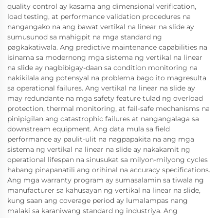
quality control ay kasama ang dimensional verification,
load testing, at performance validation procedures na
nangangako na ang bawat vertikal na linear na slide ay
sumusunod sa mahigpit na mga standard ng
pagkakatiwala. Ang predictive maintenance capabilities na
isinama sa modernong mga sistema ng vertikal na linear
na slide ay nagbibigay-daan sa condition monitoring na
nakikilala ang potensyal na problema bago ito magresulta
sa operational failures. Ang vertikal na linear na slide ay
may redundante na mga safety feature tulad ng overload
protection, thermal monitoring, at fail-safe mechanisms na
pinipigilan ang catastrophic failures at nangangalaga sa
downstream equipment. Ang data mula sa field
performance ay paulit-ulit na nagpapakita na ang mga
sistema ng vertikal na linear na slide ay nakakamit ng
operational lifespan na sinusukat sa milyon-milyong cycles
habang pinapanatili ang orihinal na accuracy specifications.
Ang mga warranty program ay sumasalamin sa tiwala ng
manufacturer sa kahusayan ng vertikal na linear na slide,
kung saan ang coverage period ay lumalampas nang
malaki sa karaniwang standard ng industriya. Ang