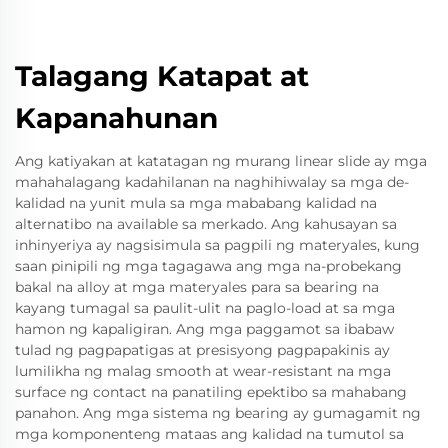
Talagang Katapat at
Kapanahunan
Ang katiyakan at katatagan ng murang linear slide ay mga
mahahalagang kadahilanan na naghihiwalay sa mga de-
kalidad na yunit mula sa mga mababang kalidad na
alternatibo na available sa merkado. Ang kahusayan sa
inhinyeriya ay nagsisimula sa pagpili ng materyales, kung
saan pinipili ng mga tagagawa ang mga na-probekang
bakal na alloy at mga materyales para sa bearing na
kayang tumagal sa paulit-ulit na paglo-load at sa mga
hamon ng kapaligiran. Ang mga paggamot sa ibabaw
tulad ng pagpapatigas at presisyong pagpapakinis ay
lumilikha ng malag smooth at wear-resistant na mga
surface ng contact na panatiling epektibo sa mahabang
panahon. Ang mga sistema ng bearing ay gumagamit ng
mga komponenteng mataas ang kalidad na tumutol sa