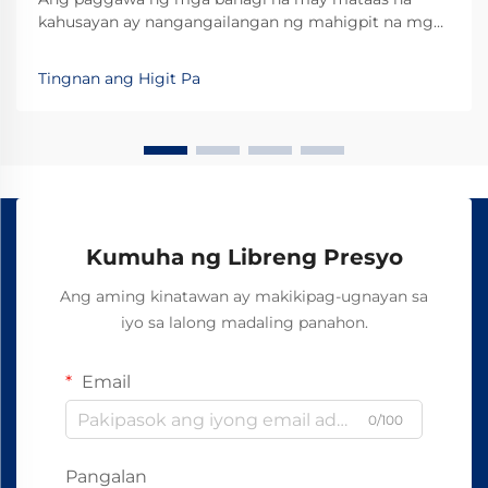
kahusayan ay nangangailangan ng mahigpit na mga
pamantayan, lalo na kapag ang mga karaniwang
solusyon ay hindi kayang tugunan ang mga tiyak na
Tingnan ang Higit Pa
pangangailangan ng aplikasyon. Ang mga pasadyang
linear bearing ay naging mahalagang mga bahagi
para sa mga industriya na nangangailangan ng di-
karaniwang konpigurasyon...
Kumuha ng Libreng Presyo
Ang aming kinatawan ay makikipag-ugnayan sa
iyo sa lalong madaling panahon.
Email
0/100
Pangalan