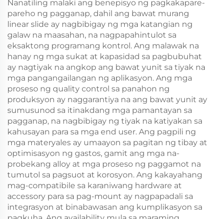
Nanatiling malaki ang benepisyo ng pagkakapare-
pareho ng pagganap, dahil ang bawat murang
linear slide ay nagbibigay ng mga katangian ng
galaw na maasahan, na nagpapahintulot sa
eksaktong programang kontrol. Ang malawak na
hanay ng mga sukat at kapasidad sa pagbubuhat
ay nagtiyak na angkop ang bawat yunit sa tiyak na
mga pangangailangan ng aplikasyon. Ang mga
proseso ng quality control sa panahon ng
produksyon ay naggarantiya na ang bawat yunit ay
sumusunod sa itinakdang mga pamantayan sa
pagganap, na nagbibigay ng tiyak na katiyakan sa
kahusayan para sa mga end user. Ang pagpili ng
mga materyales ay umaayon sa pagitan ng tibay at
optimisasyon ng gastos, gamit ang mga na-
probekang alloy at mga proseso ng paggamot na
tumutol sa pagsuot at korosyon. Ang kakayahang
mag-compatibile sa karaniwang hardware at
accessory para sa pag-mount ay nagpapadali sa
integrasyon at binabawasan ang kumplikasyon sa
pagkuha. Ang availability mula sa maraming