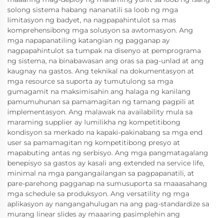
solong sistema habang nananatili sa loob ng mga
limitasyon ng badyet, na nagpapahintulot sa mas
komprehensibong mga solusyon sa awtomasyon. Ang
mga napapanatiling katangian ng pagganap ay
nagpapahintulot sa tumpak na disenyo at pemprograma
ng sistema, na binabawasan ang oras sa pag-unlad at ang
kaugnay na gastos. Ang teknikal na dokumentasyon at
mga resource sa suporta ay tumutulong sa mga
gumagamit na maksimisahin ang halaga ng kanilang
pamumuhunan sa pamamagitan ng tamang pagpili at
implementasyon. Ang malawak na availability mula sa
maraming supplier ay lumilikha ng kompetitibong
kondisyon sa merkado na kapaki-pakinabang sa mga end
user sa pamamagitan ng kompetitibong presyo at
mapabuting antas ng serbisyo. Ang mga pangmatagalang
benepisyo sa gastos ay kasali ang extended na service life,
minimal na mga pangangailangan sa pagpapanatili, at
pare-parehong pagganap na sumusuporta sa maaasahang
mga schedule sa produksyon. Ang versatility ng mga
aplikasyon ay nangangahulugan na ang pag-standardize sa
murang linear slides ay maaaring pasimplehin ang