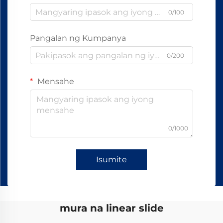
0/100
Pangalan ng Kumpanya
0/200
Mensahe
0/1000
Isumite
mura na linear slide