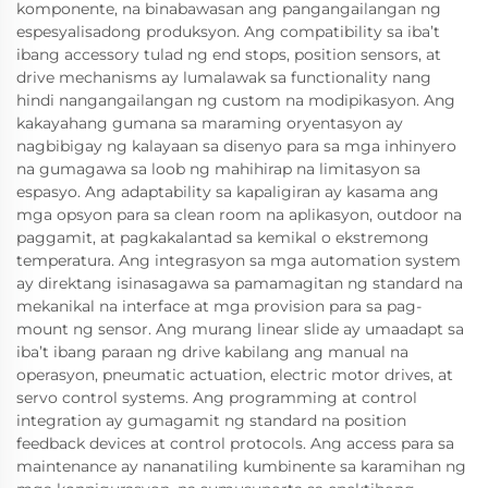
komponente, na binabawasan ang pangangailangan ng
espesyalisadong produksyon. Ang compatibility sa iba’t
ibang accessory tulad ng end stops, position sensors, at
drive mechanisms ay lumalawak sa functionality nang
hindi nangangailangan ng custom na modipikasyon. Ang
kakayahang gumana sa maraming oryentasyon ay
nagbibigay ng kalayaan sa disenyo para sa mga inhinyero
na gumagawa sa loob ng mahihirap na limitasyon sa
espasyo. Ang adaptability sa kapaligiran ay kasama ang
mga opsyon para sa clean room na aplikasyon, outdoor na
paggamit, at pagkakalantad sa kemikal o ekstremong
temperatura. Ang integrasyon sa mga automation system
ay direktang isinasagawa sa pamamagitan ng standard na
mekanikal na interface at mga provision para sa pag-
mount ng sensor. Ang murang linear slide ay umaadapt sa
iba’t ibang paraan ng drive kabilang ang manual na
operasyon, pneumatic actuation, electric motor drives, at
servo control systems. Ang programming at control
integration ay gumagamit ng standard na position
feedback devices at control protocols. Ang access para sa
maintenance ay nananatiling kumbinente sa karamihan ng