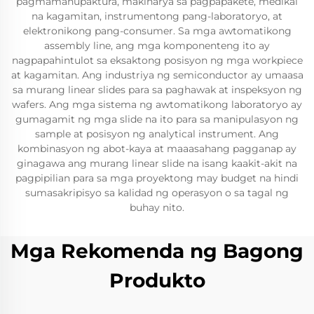
pagmamanupaktura, makinarya sa pagpapakete, medikal
na kagamitan, instrumentong pang-laboratoryo, at
elektronikong pang-consumer. Sa mga awtomatikong
assembly line, ang mga komponenteng ito ay
nagpapahintulot sa eksaktong posisyon ng mga workpiece
at kagamitan. Ang industriya ng semiconductor ay umaasa
sa murang linear slides para sa paghawak at inspeksyon ng
wafers. Ang mga sistema ng awtomatikong laboratoryo ay
gumagamit ng mga slide na ito para sa manipulasyon ng
sample at posisyon ng analytical instrument. Ang
kombinasyon ng abot-kaya at maaasahang pagganap ay
ginagawa ang murang linear slide na isang kaakit-akit na
pagpipilian para sa mga proyektong may budget na hindi
sumasakripisyo sa kalidad ng operasyon o sa tagal ng
buhay nito.
Mga Rekomenda ng Bagong
Produkto