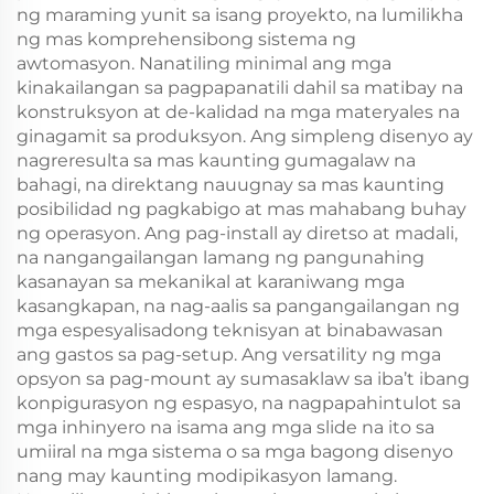
ng maraming yunit sa isang proyekto, na lumilikha
ng mas komprehensibong sistema ng
awtomasyon. Nanatiling minimal ang mga
kinakailangan sa pagpapanatili dahil sa matibay na
konstruksyon at de-kalidad na mga materyales na
ginagamit sa produksyon. Ang simpleng disenyo ay
nagreresulta sa mas kaunting gumagalaw na
bahagi, na direktang nauugnay sa mas kaunting
posibilidad ng pagkabigo at mas mahabang buhay
ng operasyon. Ang pag-install ay diretso at madali,
na nangangailangan lamang ng pangunahing
kasanayan sa mekanikal at karaniwang mga
kasangkapan, na nag-aalis sa pangangailangan ng
mga espesyalisadong teknisyan at binabawasan
ang gastos sa pag-setup. Ang versatility ng mga
opsyon sa pag-mount ay sumasaklaw sa iba’t ibang
konpigurasyon ng espasyo, na nagpapahintulot sa
mga inhinyero na isama ang mga slide na ito sa
umiiral na mga sistema o sa mga bagong disenyo
nang may kaunting modipikasyon lamang.