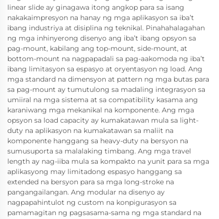
linear slide ay ginagawa itong angkop para sa isang
nakakaimpresyon na hanay ng mga aplikasyon sa iba’t
ibang industriya at disiplina ng teknikal. Pinahahalagahan
ng mga inhinyerong disenyo ang iba’t ibang opsyon sa
pag-mount, kabilang ang top-mount, side-mount, at
bottom-mount na nagpapadali sa pag-aakomoda ng iba’t
ibang limitasyon sa espasyo at oryentasyon ng load. Ang
mga standard na dimensyon at pattern ng mga butas para
sa pag-mount ay tumutulong sa madaling integrasyon sa
umiiral na mga sistema at sa compatibility kasama ang
karaniwang mga mekanikal na komponente. Ang mga
opsyon sa load capacity ay kumakatawan mula sa light-
duty na aplikasyon na kumakatawan sa maliit na
komponente hanggang sa heavy-duty na bersyon na
sumusuporta sa malalaking timbang. Ang mga travel
length ay nag-iiba mula sa kompakto na yunit para sa mga
aplikasyong may limitadong espasyo hanggang sa
extended na bersyon para sa mga long-stroke na
pangangailangan. Ang modular na disenyo ay
nagpapahintulot ng custom na konpigurasyon sa
pamamagitan ng pagsasama-sama ng mga standard na