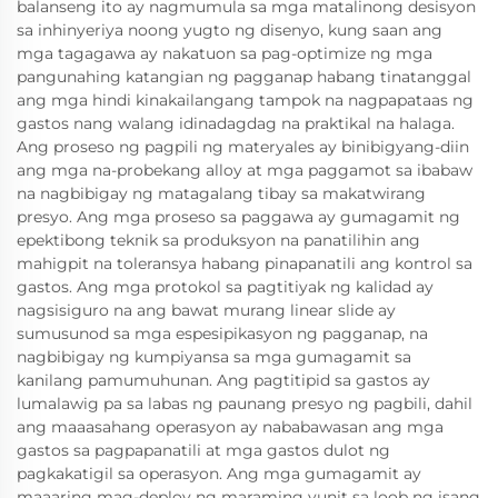
balanseng ito ay nagmumula sa mga matalinong desisyon
sa inhinyeriya noong yugto ng disenyo, kung saan ang
mga tagagawa ay nakatuon sa pag-optimize ng mga
pangunahing katangian ng pagganap habang tinatanggal
ang mga hindi kinakailangang tampok na nagpapataas ng
gastos nang walang idinadagdag na praktikal na halaga.
Ang proseso ng pagpili ng materyales ay binibigyang-diin
ang mga na-probekang alloy at mga paggamot sa ibabaw
na nagbibigay ng matagalang tibay sa makatwirang
presyo. Ang mga proseso sa paggawa ay gumagamit ng
epektibong teknik sa produksyon na panatilihin ang
mahigpit na toleransya habang pinapanatili ang kontrol sa
gastos. Ang mga protokol sa pagtitiyak ng kalidad ay
nagsisiguro na ang bawat murang linear slide ay
sumusunod sa mga espesipikasyon ng pagganap, na
nagbibigay ng kumpiyansa sa mga gumagamit sa
kanilang pamumuhunan. Ang pagtitipid sa gastos ay
lumalawig pa sa labas ng paunang presyo ng pagbili, dahil
ang maaasahang operasyon ay nababawasan ang mga
gastos sa pagpapanatili at mga gastos dulot ng
pagkakatigil sa operasyon. Ang mga gumagamit ay
maaaring mag-deploy ng maraming yunit sa loob ng isang