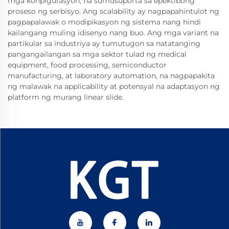
mga konpigurasyon, na sumusuporta sa epektibong
proseso ng serbisyo. Ang scalability ay nagpapahintulot ng
pagpapalawak o modipikasyon ng sistema nang hindi
kailangang muling idisenyo nang buo. Ang mga variant na
partikular sa industriya ay tumutugon sa natatanging
pangangailangan sa mga sektor tulad ng medical
equipment, food processing, semiconductor
manufacturing, at laboratory automation, na nagpapakita
ng malawak na applicability at potensyal na adaptasyon ng
platform ng murang linear slide.