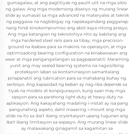
gumagalaw, at ang pagtitiyak ng paulit-ulit na mga siklo
ng galaw. Ang mga modernong disenyo ng murang linear
slide ay sumasali sa mga advanced na materyales at teknik
ng paggawa na nagbibigay ng napakagandang pagganap
nang hindi kinokompromiso ang abot-kaya nitong presyo.
Ang mga katangian ng teknolohiya nito ay kabilang ang
mga hardened steel rails para sa tibay, mga precision-
ground na ibabaw para sa makinis na operasyon, at mga
optimisadong bearing configuration na binabawasan ang
wear at mga pangangailangan sa pagpapanatili. Maraming
yunit ang may sealed bearing systems na nagsisilbing
proteksyon laban sa kontaminasyon samantalang
pinapanatili ang lubrication para sa mahabang buhay ng
serbisyo. Ang kapasidad ng beban ay nag-iiba depende sa
tiyak na modelo at konpigurasyon, kung saan may mga
opsyon para sa parehong light-duty at heavy-duty na
aplikasyon. Ang kakayahang madaling i-install ay isa pang
pangunahing aspeto, dahil maaaring i-mount ang mga
slide na ito sa iba't ibang oryentasyon upang tugunan ang
iba't ibang limitasyon sa espasyo. Ang murang linear slide
ay malawakang ginagamit sa kagamitan sa