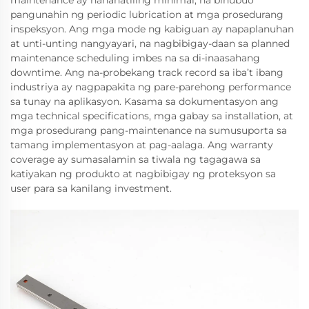
maintenance ay nananatiling minimal, na binubuo
pangunahin ng periodic lubrication at mga prosedurang
inspeksyon. Ang mga mode ng kabiguan ay napaplanuhan
at unti-unting nangyayari, na nagbibigay-daan sa planned
maintenance scheduling imbes na sa di-inaasahang
downtime. Ang na-probekang track record sa iba’t ibang
industriya ay nagpapakita ng pare-parehong performance
sa tunay na aplikasyon. Kasama sa dokumentasyon ang
mga technical specifications, mga gabay sa installation, at
mga prosedurang pang-maintenance na sumusuporta sa
tamang implementasyon at pag-aalaga. Ang warranty
coverage ay sumasalamin sa tiwala ng tagagawa sa
katiyakan ng produkto at nagbibigay ng proteksyon sa
user para sa kanilang investment.