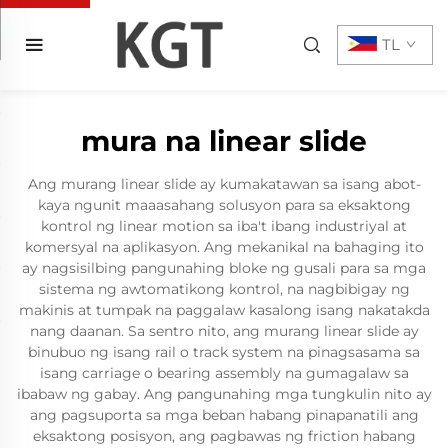
TL
mura na linear slide
Ang murang linear slide ay kumakatawan sa isang abot-
kaya ngunit maaasahang solusyon para sa eksaktong
kontrol ng linear motion sa iba't ibang industriyal at
komersyal na aplikasyon. Ang mekanikal na bahaging ito
ay nagsisilbing pangunahing bloke ng gusali para sa mga
sistema ng awtomatikong kontrol, na nagbibigay ng
makinis at tumpak na paggalaw kasalong isang nakatakda
nang daanan. Sa sentro nito, ang murang linear slide ay
binubuo ng isang rail o track system na pinagsasama sa
isang carriage o bearing assembly na gumagalaw sa
ibabaw ng gabay. Ang pangunahing mga tungkulin nito ay
ang pagsuporta sa mga beban habang pinapanatili ang
eksaktong posisyon, ang pagbawas ng friction habang