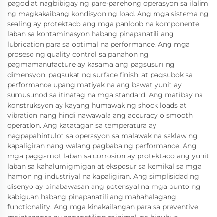
pagod at nagbibigay ng pare-parehong operasyon sa ilalim
ng magkakaibang kondisyon ng load. Ang mga sistema ng
sealing ay protektado ang mga panloob na komponente
laban sa kontaminasyon habang pinapanatili ang
lubrication para sa optimal na performance. Ang mga
proseso ng quality control sa panahon ng
pagmamanufacture ay kasama ang pagsusuri ng
dimensyon, pagsukat ng surface finish, at pagsubok sa
performance upang matiyak na ang bawat yunit ay
sumusunod sa itinatag na mga standard. Ang matibay na
konstruksyon ay kayang humawak ng shock loads at
vibration nang hindi nawawala ang accuracy o smooth
operation. Ang katatagan sa temperatura ay
nagpapahintulot sa operasyon sa malawak na saklaw ng
kapaligiran nang walang pagbaba ng performance. Ang
mga paggamot laban sa corrosion ay protektado ang yunit
laban sa kahalumigmigan at eksposur sa kemikal sa mga
hamon ng industriyal na kapaligiran. Ang simplisidad ng
disenyo ay binabawasan ang potensyal na mga punto ng
kabiguan habang pinapanatili ang mahahalagang
functionality. Ang mga kinakailangan para sa preventive