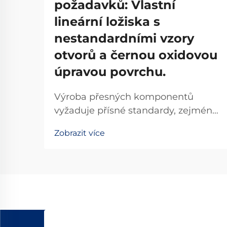
požadavků: Vlastní
lineární ložiska s
nestandardními vzory
otvorů a černou oxidovou
úpravou povrchu.
Výroba přesných komponentů
vyžaduje přísné standardy, zejména
tehdy, když standardní řešení
Zobrazit více
nesplňují konkrétní požadavky
daného použití. Není-standardní
lineární ložiska se stala klíčovými
komponenty pro průmyslové
odvětví, která vyžadují nestandardní
konfigurace...