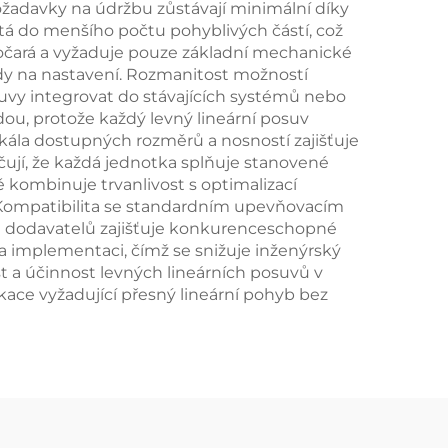
ožadavky na údržbu zůstávají minimální díky
tá do menšího počtu pohyblivých částí, což
ímočará a vyžaduje pouze základní mechanické
ady na nastavení. Rozmanitost možností
vy integrovat do stávajících systémů nebo
u, protože každý levný lineární posuv
kála dostupných rozměrů a nosností zajišťuje
ují, že každá jednotka splňuje stanovené
kombinuje trvanlivost s optimalizací
i. Kompatibilita se standardním upevňovacím
ce dodavatelů zajišťuje konkurenceschopné
 implementaci, čímž se snižuje inženýrský
st a účinnost levných lineárních posuvů v
kace vyžadující přesný lineární pohyb bez