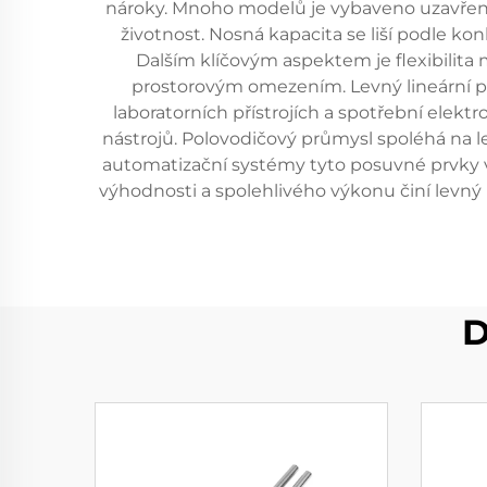
nároky. Mnoho modelů je vybaveno uzavřený
životnost. Nosná kapacita se liší podle ko
Dalším klíčovým aspektem je flexibilita
prostorovým omezením. Levný lineární posu
laboratorních přístrojích a spotřební ele
nástrojů. Polovodičový průmysl spoléhá na l
automatizační systémy tyto posuvné prvky v
výhodnosti a spolehlivého výkonu činí levný
D