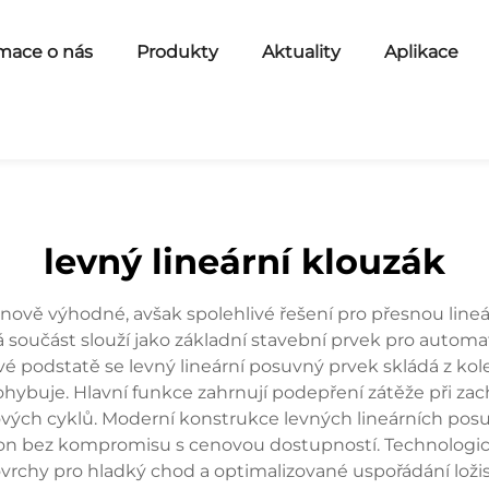
mace o nás
Produkty
Aktuality
Aplikace
levný lineární klouzák
nově výhodné, avšak spolehlivé řešení pro přesnou lin
součást slouží jako základní stavební prvek pro automat
 podstatě se levný lineární posuvný prvek skládá z kol
ohybuje. Hlavní funkce zahrnují podepření zátěže při za
vých cyklů. Moderní konstrukce levných lineárních posuv
 výkon bez kompromisu s cenovou dostupností. Technologic
ovrchy pro hladký chod a optimalizované uspořádání loži