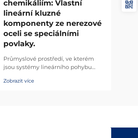
chemikáliím: Vlastní
pr
lineární kluzné
Ek
komponenty ze nerezové
kl
oceli se speciálními
ox
povlaky.
OE
Průmyslové prostředí, ve kterém
Pro
jsou systémy lineárního pohybu
ori
vystaveny agresivním chemikáliím,
velk
Zobrazit více
Zobr
korozivním látkám a extrémním
kom
hodnotám pH, vyžaduje
kval
specializovaná řešení, která výrazně
výb
přesahují možnosti standardních
roz
komponent z uhlíkové oceli.
výr
Schopnost posuvných lineárních
kus
systémů...
tradi