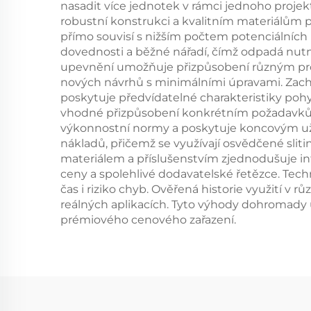
nasadit více jednotek v rámci jednoho proje
robustní konstrukci a kvalitním materiálům 
přímo souvisí s nižším počtem potenciálních 
dovednosti a běžné nářadí, čímž odpadá nutn
upevnění umožňuje přizpůsobení různým pro
nových návrhů s minimálními úpravami. Zach
poskytuje předvídatelné charakteristiky pohy
vhodné přizpůsobení konkrétním požadavkům 
výkonnostní normy a poskytuje koncovým uživ
nákladů, přičemž se využívají osvědčené slit
materiálem a příslušenstvím zjednodušuje in
ceny a spolehlivé dodavatelské řetězce. Tec
čas i riziko chyb. Ověřená historie využití 
reálných aplikacích. Tyto výhody dohromady u
prémiového cenového zařazení.