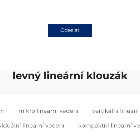
Odeslat
levný lineární klouzák
em
mikro lineární vedení
vertikální lineár
viduální lineární vedení
kompaktní lineární v