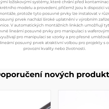
mi ložiskovými systémy, které chrání před kontaminací
nkrétního modelu a provedení, přičemž jsou k dispozici var
 montáže, protože tyto posuvné prvky lze instalovat v rů
vný prvek nachází široké uplatnění v výrobním zařízení, 
ktronice. V automatických montážních linkách umožňují
evné lineární posuvné prvky pro manipulaci s waferovými 
yužívají pro manipulaci se vzorky a pro přesné umísťová
 lineární posuvný prvek atraktivní volbou pro projekty s
provozní kvality nebo životnosti.
oporučení nových produk