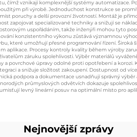
ktu, čímž vznikají komplexnější systémy automatizace. P
použitým při výrobě. Jednoduchost konstrukce se promí
míst poruchy a delší provozní životností. Montáž je př
ost zapojovat specializované techniky a snižují se nákl
storovým uspořádáním, takže inženýři mohou tyto posu
ování konzistentního výkonu zůstává významnou výhodo
bu, které umožňují přesné programování řízení. Široká š
aplikace. Procesy kontroly kvality během výroby zaruč
atelům záruku spolehlivosti. Výběr materiálů vyváženě 
iny a povrchové úpravy odolné proti opotřebení a koroz
tegraci a snižuje složitost zakoupení. Dostupnost od ví
hnická podpora a dokumentace usnadňují správný výběr a
v různorodých průmyslových odvětvích dokazuje spolehlivo
misťují levný lineární posuv na optimální místo pro apli
Nejnovější zprávy