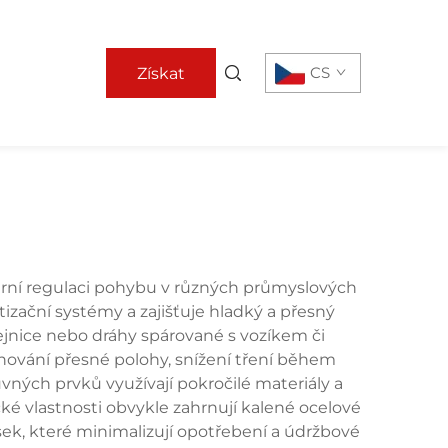
CS
Získat
nabídku
eární regulaci pohybu v různých průmyslových
izační systémy a zajišťuje hladký a přesný
ejnice nebo dráhy spárované s vozíkem či
chování přesné polohy, snížení tření během
ných prvků využívají pokročilé materiály a
ké vlastnosti obvykle zahrnují kalené ocelové
sek, které minimalizují opotřebení a údržbové