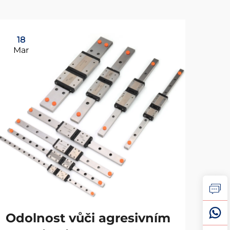
18
0
Mar
Ap
Odolnost vůči agresivním
Ma