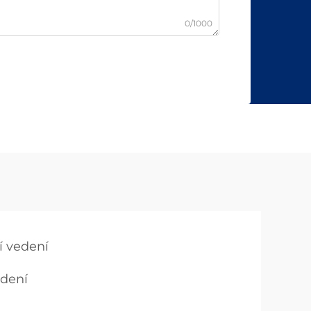
0/1000
ní vedení
edení