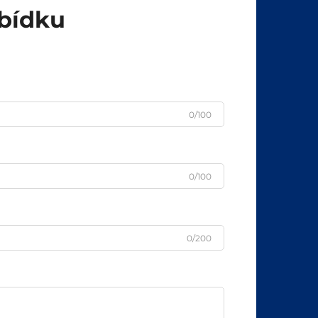
abídku
0/100
0/100
0/200