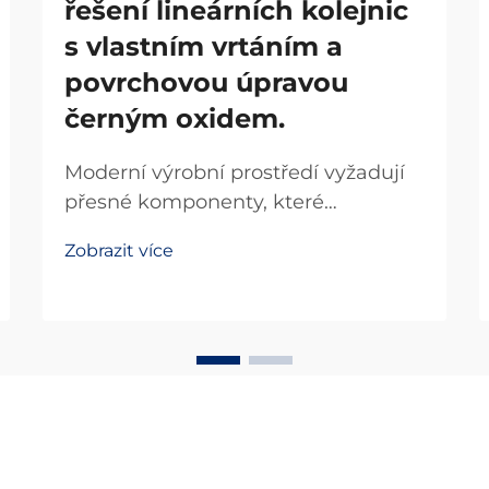
řešení lineárních kolejnic
s vlastním vrtáním a
povrchovou úpravou
černým oxidem.
Moderní výrobní prostředí vyžadují
přesné komponenty, které
maximalizují účinnost a zároveň
Zobrazit více
minimalizují prostorové nároky.
Dráhové lineární systémy
revolucionalizovaly průmyslovou
automatizaci tím, že poskytují
hladké a přesné řízení pohybu v
kompaktních konfiguracích...