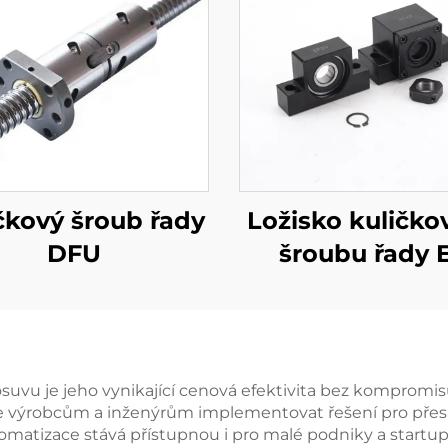
čkový šroub řady
Ložisko kuličko
DFU
šroubu řady 
suvu je jeho vynikající cenová efektivita bez kompromi
e výrobcům a inženýrům implementovat řešení pro přesné
omatizace stává přístupnou i pro malé podniky a startu