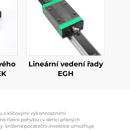
vého
Lineární vedení řady
EK
EGH
su s klíčovými výkonnostními
 řízení pohybu i v rámci přísných
py. Snížená počáteční investice umožňuje