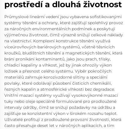
prostředí a dlouhá životnost
Průmyslové lineární vedení jsou vybavena sofistikovanými
systémy těsnění a ochrany, které zajišťují spolehlivý provoz
za náročných environmentálních podmínek a poskytují
výjimečnou životnost, čímž výrazně snižují celkové náklady
na vlastnictví. Komplexní konstrukce těsnění využívá
víceúrovňových bariérových systémů, včetně těsnicích
kroužků, bludištních těsnění a magnetických těsnění, která
brání pronikání kontaminantů, jako jsou prach, třísky,
chladicí kapaliny a vlhkost, jež by jinak ohrozily výkon
ložisek a přesnost celého systému. Výběr pokročilých
materiálů zahrnuje korozivzdorné slitiny a speciální
povlaky, které odolávají působení čisticích chemikálií,
řezných kapalin a atmosférické vlhkosti bez degradace.
Vnitřní mazací systémy využívají vysokovýkonné mazací
tuky nebo oleje speciálně formulované pro prodloužené
intervaly údržby, čímž se snižují požadavky na údržbu a
zajišťuje se konzistentní výkon v širokém rozsahu teplot.
Uživatelé profitují z prodloužené provozní životnosti, která
často přesahuje deset let v náročných aplikacích, a tím