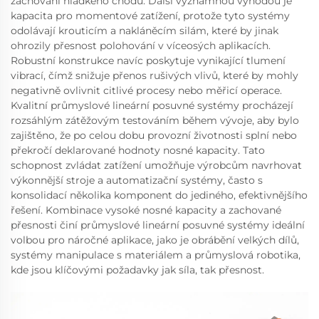
zachování hladkého chodu. Další významnou výhodou je
kapacita pro momentové zatížení, protože tyto systémy
odolávají krouticím a nakláněcím silám, které by jinak
ohrozily přesnost polohování v víceosých aplikacích.
Robustní konstrukce navíc poskytuje vynikající tlumení
vibrací, čímž snižuje přenos rušivých vlivů, které by mohly
negativně ovlivnit citlivé procesy nebo měřicí operace.
Kvalitní průmyslové lineární posuvné systémy procházejí
rozsáhlým zátěžovým testováním během vývoje, aby bylo
zajištěno, že po celou dobu provozní životnosti splní nebo
překročí deklarované hodnoty nosné kapacity. Tato
schopnost zvládat zatížení umožňuje výrobcům navrhovat
výkonnější stroje a automatizační systémy, často s
konsolidací několika komponent do jediného, efektivnějšího
řešení. Kombinace vysoké nosné kapacity a zachované
přesnosti činí průmyslové lineární posuvné systémy ideální
volbou pro náročné aplikace, jako je obrábění velkých dílů,
systémy manipulace s materiálem a průmyslová robotika,
kde jsou klíčovými požadavky jak síla, tak přesnost.