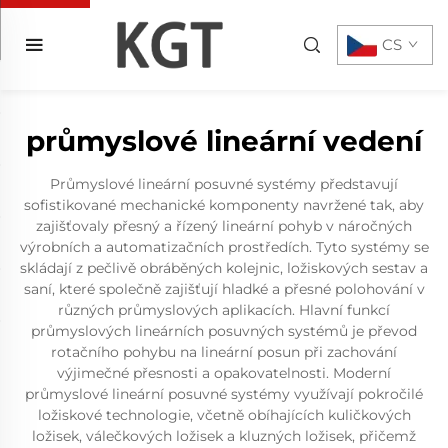
CS
průmyslové lineární vedení
Průmyslové lineární posuvné systémy představují
sofistikované mechanické komponenty navržené tak, aby
zajišťovaly přesný a řízený lineární pohyb v náročných
výrobních a automatizačních prostředích. Tyto systémy se
skládají z pečlivě obráběných kolejnic, ložiskových sestav a
saní, které společně zajišťují hladké a přesné polohování v
různých průmyslových aplikacích. Hlavní funkcí
průmyslových lineárních posuvných systémů je převod
rotačního pohybu na lineární posun při zachování
výjimečné přesnosti a opakovatelnosti. Moderní
průmyslové lineární posuvné systémy využívají pokročilé
ložiskové technologie, včetně obíhajících kuličkových
ložisek, válečkových ložisek a kluzných ložisek, přičemž