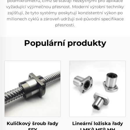
podmikrometrů, čímž se stávají nezbytnými pro aplikace
vyžadující výjimečnou přesnost. Moderní výrobní techniky
zajišťují, že tyto systémy poskytují konzistentní výkon po
milionech cyklů a zároveň udržují své původní specifikace
přesnosti.
Populární produkty
Kuličkový šroub řady
Lineární ložiska řady
SFY
LMK/LMF/LMH