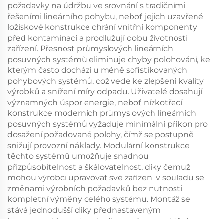
požadavky na údržbu ve srovnání s tradičními
řešeními lineárního pohybu, neboť jejich uzavřené
ložiskové konstrukce chrání vnitřní komponenty
před kontaminací a prodlužují dobu životnosti
zařízení. Přesnost průmyslových lineárních
posuvných systémů eliminuje chyby polohování, ke
kterým často dochází u méně sofistikovaných
pohybových systémů, což vede ke zlepšení kvality
výrobků a snížení míry odpadu. Uživatelé dosahují
významných úspor energie, neboť nízkotřecí
konstrukce moderních průmyslových lineárních
posuvných systémů vyžaduje minimální příkon pro
dosažení požadované polohy, čímž se postupně
snižují provozní náklady. Modulární konstrukce
těchto systémů umožňuje snadnou
přizpůsobitelnost a škálovatelnost, díky čemuž
mohou výrobci upravovat své zařízení v souladu se
změnami výrobních požadavků bez nutnosti
kompletní výměny celého systému. Montáž se
stává jednodušší díky přednastaveným