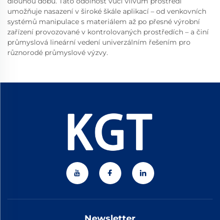
dlouhou dobu. Tato odolnost vůči vlivům prostředí
umožňuje nasazení v široké škále aplikací – od venkovních
systémů manipulace s materiálem až po přesné výrobní
zařízení provozované v kontrolovaných prostředích – a činí
průmyslová lineární vedení univerzálním řešením pro
různorodé průmyslové výzvy.
Newsletter