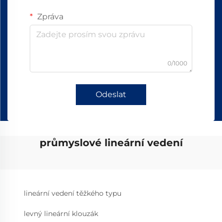
Zpráva
0/1000
Odeslat
průmyslové lineární vedení
lineární vedení těžkého typu
levný lineární klouzák