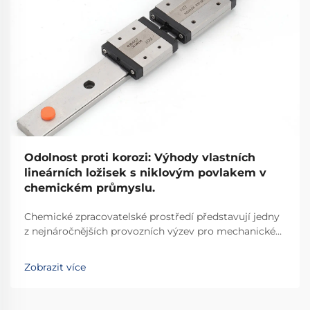
Odolnost proti korozi: Výhody vlastních
lineárních ložisek s niklovým povlakem v
chemickém průmyslu.
Chemické zpracovatelské prostředí představují jedny
z nejnáročnějších provozních výzev pro mechanické
komponenty. Průmyslové zařízení, které zpracovává
korozivní chemikálie, kyseliny a louhové látky,
Zobrazit více
vyžaduje řešení navržená s precizní technickou
přesností, která zajišťují...