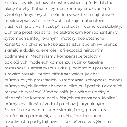
získávají vynikající návratnost investice a předvídatelné
plány údržby. Robustní výrobní metody používané při
výrobě průmyslových lineárních vedení zahrnují přesné
tepelné zpracování, které optimalizuje materiálové
vlastnosti pro trvanlivost při zachování rozměrové stability.
Ochrana prostředí sahá i ke elektrickým komponentům v
systémech s integrovanými motory, kde utěsněné
konektory a chráněné kabeláže zajišťují spolehlivý přenos
signálů a dodávku energie i při expozici náročným
podmínkám. Mechanismy kompenzace teploty v
pokročilých modelech kompenzují účinky tepelné
roztažnosti a smršťování a udržují polohovou přesnost v
širokém rozsahu teplot běžně se vyskytujících v
průmyslových prostředích. Samomazací schopnosti mnoha
průmyslových lineárních vedení eliminují potřebu externích
mazacích systémů, čímž se snižuje složitost údržby a
předchází se kontaminaci v čistých místnostech. Kvalitní
průmyslová lineární vedení procházejí urychleným
životním testováním, které simulují roky provozu za
extrémních podmínek, a tak ověřují deklarovanou
trvanlivost a poskytují uživatelům důvěru ve výkon na