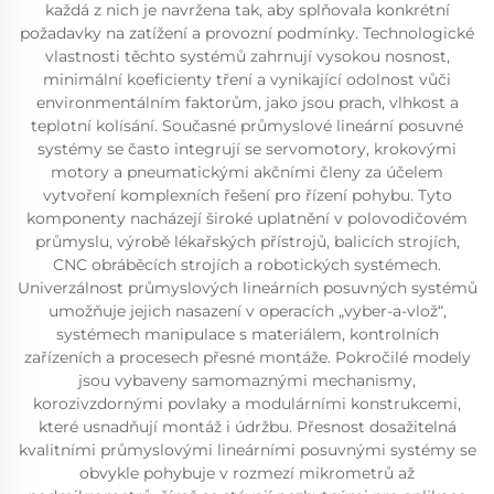
každá z nich je navržena tak, aby splňovala konkrétní
požadavky na zatížení a provozní podmínky. Technologické
vlastnosti těchto systémů zahrnují vysokou nosnost,
minimální koeficienty tření a vynikající odolnost vůči
environmentálním faktorům, jako jsou prach, vlhkost a
teplotní kolísání. Současné průmyslové lineární posuvné
systémy se často integrují se servomotory, krokovými
motory a pneumatickými akčními členy za účelem
vytvoření komplexních řešení pro řízení pohybu. Tyto
komponenty nacházejí široké uplatnění v polovodičovém
průmyslu, výrobě lékařských přístrojů, balicích strojích,
CNC obráběcích strojích a robotických systémech.
Univerzálnost průmyslových lineárních posuvných systémů
umožňuje jejich nasazení v operacích „vyber-a-vlož“,
systémech manipulace s materiálem, kontrolních
zařízeních a procesech přesné montáže. Pokročilé modely
jsou vybaveny samomaznými mechanismy,
korozivzdornými povlaky a modulárními konstrukcemi,
které usnadňují montáž i údržbu. Přesnost dosažitelná
kvalitními průmyslovými lineárními posuvnými systémy se
obvykle pohybuje v rozmezí mikrometrů až