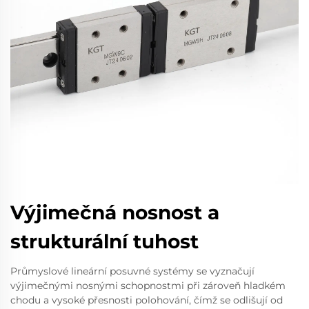
Výjimečná nosnost a
strukturální tuhost
Průmyslové lineární posuvné systémy se vyznačují
výjimečnými nosnými schopnostmi při zároveň hladkém
chodu a vysoké přesnosti polohování, čímž se odlišují od