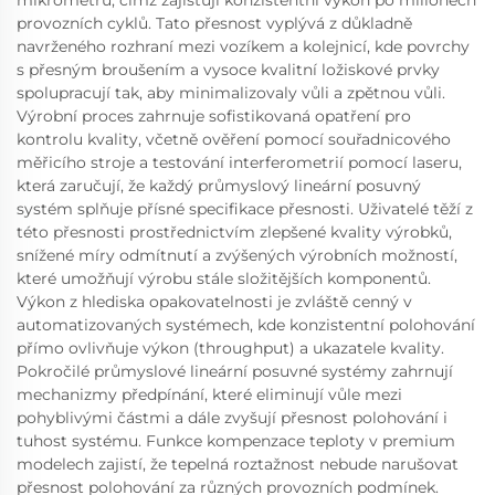
mikrometrů, čímž zajišťují konzistentní výkon po milionech
provozních cyklů. Tato přesnost vyplývá z důkladně
navrženého rozhraní mezi vozíkem a kolejnicí, kde povrchy
s přesným broušením a vysoce kvalitní ložiskové prvky
spolupracují tak, aby minimalizovaly vůli a zpětnou vůli.
Výrobní proces zahrnuje sofistikovaná opatření pro
kontrolu kvality, včetně ověření pomocí souřadnicového
měřicího stroje a testování interferometrií pomocí laseru,
která zaručují, že každý průmyslový lineární posuvný
systém splňuje přísné specifikace přesnosti. Uživatelé těží z
této přesnosti prostřednictvím zlepšené kvality výrobků,
snížené míry odmítnutí a zvýšených výrobních možností,
které umožňují výrobu stále složitějších komponentů.
Výkon z hlediska opakovatelnosti je zvláště cenný v
automatizovaných systémech, kde konzistentní polohování
přímo ovlivňuje výkon (throughput) a ukazatele kvality.
Pokročilé průmyslové lineární posuvné systémy zahrnují
mechanizmy předpínání, které eliminují vůle mezi
pohyblivými částmi a dále zvyšují přesnost polohování i
tuhost systému. Funkce kompenzace teploty v premium
modelech zajistí, že tepelná roztažnost nebude narušovat
přesnost polohování za různých provozních podmínek.