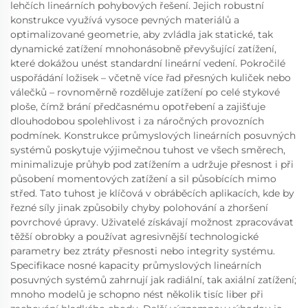
lehčích lineárních pohybových řešení. Jejich robustní
konstrukce využívá vysoce pevných materiálů a
optimalizované geometrie, aby zvládla jak statické, tak
dynamické zatížení mnohonásobně převyšující zatížení,
které dokážou unést standardní lineární vedení. Pokročilé
uspořádání ložisek – včetně více řad přesných kuliček nebo
válečků – rovnoměrně rozděluje zatížení po celé stykové
ploše, čímž brání předčasnému opotřebení a zajišťuje
dlouhodobou spolehlivost i za náročných provozních
podmínek. Konstrukce průmyslových lineárních posuvných
systémů poskytuje výjimečnou tuhost ve všech směrech,
minimalizuje průhyb pod zatížením a udržuje přesnost i při
působení momentových zatížení a sil působících mimo
střed. Tato tuhost je klíčová v obráběcích aplikacích, kde by
řezné síly jinak způsobily chyby polohování a zhoršení
povrchové úpravy. Uživatelé získávají možnost zpracovávat
těžší obrobky a používat agresivnější technologické
parametry bez ztráty přesnosti nebo integrity systému.
Specifikace nosné kapacity průmyslových lineárních
posuvných systémů zahrnují jak radiální, tak axiální zatížení;
mnoho modelů je schopno nést několik tisíc liber při