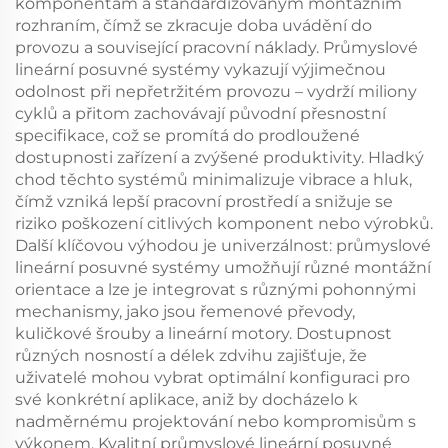
komponentám a standardizovaným montážním
rozhraním, čímž se zkracuje doba uvádění do
provozu a související pracovní náklady. Průmyslové
lineární posuvné systémy vykazují výjimečnou
odolnost při nepřetržitém provozu – vydrží miliony
cyklů a přitom zachovávají původní přesnostní
specifikace, což se promítá do prodloužené
dostupnosti zařízení a zvýšené produktivity. Hladký
chod těchto systémů minimalizuje vibrace a hluk,
čímž vzniká lepší pracovní prostředí a snižuje se
riziko poškození citlivých komponent nebo výrobků.
Další klíčovou výhodou je univerzálnost: průmyslové
lineární posuvné systémy umožňují různé montážní
orientace a lze je integrovat s různými pohonnými
mechanismy, jako jsou řemenové převody,
kuličkové šrouby a lineární motory. Dostupnost
různých nosností a délek zdvihu zajišťuje, že
uživatelé mohou vybrat optimální konfiguraci pro
své konkrétní aplikace, aniž by docházelo k
nadměrnému projektování nebo kompromisům s
výkonem. Kvalitní průmyslové lineární posuvné