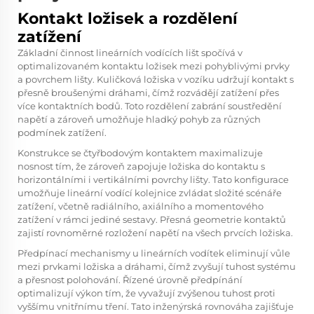
Kontakt ložisek a rozdělení
zatížení
Základní činnost lineárních vodících lišt spočívá v
optimalizovaném kontaktu ložisek mezi pohyblivými prvky
a povrchem lišty. Kuličková ložiska v vozíku udržují kontakt s
přesně broušenými dráhami, čímž rozvádějí zatížení přes
více kontaktních bodů. Toto rozdělení zabrání soustředění
napětí a zároveň umožňuje hladký pohyb za různých
podmínek zatížení.
Konstrukce se čtyřbodovým kontaktem maximalizuje
nosnost tím, že zároveň zapojuje ložiska do kontaktu s
horizontálními i vertikálními povrchy lišty. Tato konfigurace
umožňuje
lineární vodící kolejnice
zvládat složité scénáře
zatížení, včetně radiálního, axiálního a momentového
zatížení v rámci jediné sestavy. Přesná geometrie kontaktů
zajistí rovnoměrné rozložení napětí na všech prvcích ložiska.
Předpínací mechanismy u lineárních vodítek eliminují vůle
mezi prvkami ložiska a dráhami, čímž zvyšují tuhost systému
a přesnost polohování. Řízené úrovně předpínání
optimalizují výkon tím, že vyvažují zvýšenou tuhost proti
vyššímu vnitřnímu tření. Tato inženýrská rovnováha zajišťuje