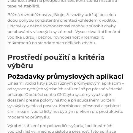
vlastnost závisí na předpětí ložisek, konzistenci mazání a
tepelné stabilitě.
Běžná rovnoběžnost zajišťuje, že vozíky udržují po celou
dobu pohybu konzistentní orientaci vzhledem k vodítku.
Odchylky v běžné rovnoběžnosti mohou způsobit chyby
polohování v víceosých systémech. Vysoce kvalitní lineární
vodítka udržují běžnou rovnoběžnost v rozmezí 10
mikrometrů na standardních délkách zdvihu.
Prostředí použití a kritéria
výběru
Požadavky průmyslových aplikací
Lineární vodící lišty slouží různým průmyslovým aplikacím –
od vysoce rychlých výrobních zařízení až po přesné vědecké
přístroje. Obráběcí centra CNC tyto systémy využívají k
dosažení přesné polohy nástroje při současném udržení
vysokých rychlostí posuvu. Kombinace přesnosti a rychlosti
činí lineární vodící lišty nezbytným prvkem pro produktivitu
moderního průmyslu.
Výrobní zařízení pro polovodiče vyžadují od lineárních
vodících lišt výjimečnou čistotu a přesnost. Tyto aplikace