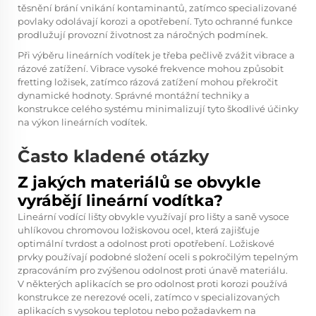
těsnění brání vnikání kontaminantů, zatímco specializované
povlaky odolávají korozi a opotřebení. Tyto ochranné funkce
prodlužují provozní životnost za náročných podmínek.
Při výběru lineárních vodítek je třeba pečlivě zvážit vibrace a
rázové zatížení. Vibrace vysoké frekvence mohou způsobit
fretting ložisek, zatímco rázová zatížení mohou překročit
dynamické hodnoty. Správné montážní techniky a
konstrukce celého systému minimalizují tyto škodlivé účinky
na výkon lineárních vodítek.
Často kladené otázky
Z jakých materiálů se obvykle
vyrábějí lineární vodítka?
Lineární vodící lišty obvykle využívají pro lišty a saně vysoce
uhlíkovou chromovou ložiskovou ocel, která zajišťuje
optimální tvrdost a odolnost proti opotřebení. Ložiskové
prvky používají podobné složení oceli s pokročilým tepelným
zpracováním pro zvýšenou odolnost proti únavě materiálu.
V některých aplikacích se pro odolnost proti korozi používá
konstrukce ze nerezové oceli, zatímco v specializovaných
aplikacích s vysokou teplotou nebo požadavkem na