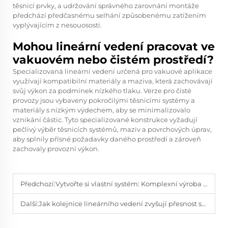
těsnicí prvky, a udržování správného zarovnání montáže
předchází předčasnému selhání způsobenému zatížením
vyplývajícím z nesouososti.
Mohou lineární vedení pracovat ve
vakuovém nebo čistém prostředí?
Specializovaná lineární vedení určená pro vakuové aplikace
využívají kompatibilní materiály a maziva, která zachovávají
svůj výkon za podmínek nízkého tlaku. Verze pro čisté
provozy jsou vybaveny pokročilými těsnicími systémy a
materiály s nízkým výdechem, aby se minimalizovalo
vznikání částic. Tyto specializované konstrukce vyžadují
pečlivý výběr těsnicích systémů, maziv a povrchových úprav,
aby splnily přísné požadavky daného prostředí a zároveň
zachovaly provozní výkon.
Předchozí:
Vytvořte si vlastní systém: Komplexní výroba vlastních lineárních vodítek – vyberte materiál, kalení, povrchovou úpravu a vrtání.
Další:
Jak kolejnice lineárního vedení zvyšují přesnost stroje?