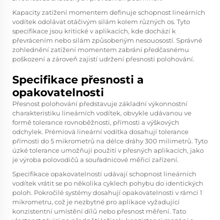
Kapacity zatížení momentem definuje schopnost lineárních
vodítek odolávat otáčivým silám kolem různých os. Tyto
specifikace jsou kritické v aplikacích, kde dochází k
převrácením nebo silám způsobeným nesouosostí. Správné
zohlednění zatížení momentem zabrání předčasnému
poškození a zároveň zajistí udržení přesnosti polohování.
Specifikace přesnosti a
opakovatelnosti
Přesnost polohování představuje základní výkonnostní
charakteristiku lineárních vodítek, obvykle udávanou ve
formě tolerance rovnoběžnosti, přímosti a výškových
odchylek. Prémiová lineární vodítka dosahují tolerance
přímosti do 5 mikrometrů na délce dráhy 300 milimetrů. Tyto
úzké tolerance umožňují použití v přesných aplikacích, jako
je výroba polovodičů a souřadnicové měřicí zařízení.
Specifikace opakovatelnosti udávají schopnost lineárních
vodítek vrátit se po několika cyklech pohybu do identických
poloh. Pokročilé systémy dosahují opakovatelnosti v rámci 1
mikrometru, což je nezbytné pro aplikace vyžadující
konzistentní umístění dílů nebo přesnost měření. Tato