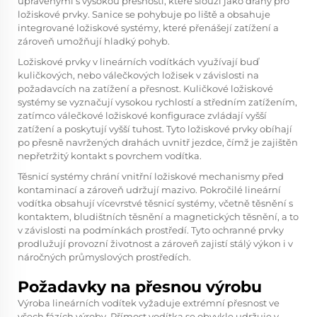
upravenými s vysokou přesností, které slouží jako dráhy pro
ložiskové prvky. Sanice se pohybuje po liště a obsahuje
integrované ložiskové systémy, které přenášejí zatížení a
zároveň umožňují hladký pohyb.
Ložiskové prvky v lineárních vodítkách využívají buď
kuličkových, nebo válečkových ložisek v závislosti na
požadavcích na zatížení a přesnost. Kuličkové ložiskové
systémy se vyznačují vysokou rychlostí a středním zatížením,
zatímco válečkové ložiskové konfigurace zvládají vyšší
zatížení a poskytují vyšší tuhost. Tyto ložiskové prvky obíhají
po přesně navržených drahách uvnitř jezdce, čímž je zajištěn
nepřetržitý kontakt s povrchem vodítka.
Těsnicí systémy chrání vnitřní ložiskové mechanismy před
kontaminací a zároveň udržují mazivo. Pokročilé lineární
vodítka obsahují vícevrstvé těsnicí systémy, včetně těsnění s
kontaktem, bludištních těsnění a magnetických těsnění, a to
v závislosti na podmínkách prostředí. Tyto ochranné prvky
prodlužují provozní životnost a zároveň zajistí stálý výkon i v
náročných průmyslových prostředích.
Požadavky na přesnou výrobu
Výroba lineárních vodítek vyžaduje extrémní přesnost ve
všech fázích výroby. Přímost vodítka se obvykle udržuje v