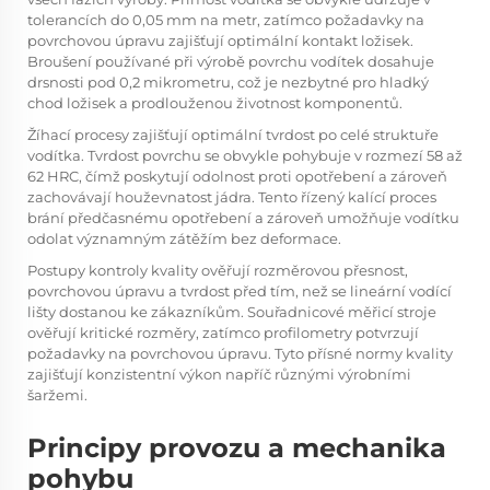
tolerancích do 0,05 mm na metr, zatímco požadavky na
povrchovou úpravu zajišťují optimální kontakt ložisek.
Broušení používané při výrobě povrchu vodítek dosahuje
drsnosti pod 0,2 mikrometru, což je nezbytné pro hladký
chod ložisek a prodlouženou životnost komponentů.
Žíhací procesy zajišťují optimální tvrdost po celé struktuře
vodítka. Tvrdost povrchu se obvykle pohybuje v rozmezí 58 až
62 HRC, čímž poskytují odolnost proti opotřebení a zároveň
zachovávají houževnatost jádra. Tento řízený kalící proces
brání předčasnému opotřebení a zároveň umožňuje vodítku
odolat významným zátěžím bez deformace.
Postupy kontroly kvality ověřují rozměrovou přesnost,
povrchovou úpravu a tvrdost před tím, než se lineární vodící
lišty dostanou ke zákazníkům. Souřadnicové měřicí stroje
ověřují kritické rozměry, zatímco profilometry potvrzují
požadavky na povrchovou úpravu. Tyto přísné normy kvality
zajišťují konzistentní výkon napříč různými výrobními
šaržemi.
Principy provozu a mechanika
pohybu