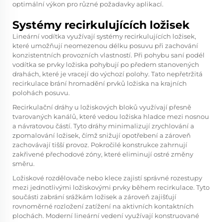
optimální výkon pro různé požadavky aplikací.
Systémy recirkulujících ložisek
Lineární vodítka využívají systémy recirkulujících ložisek,
které umožňují neomezenou délku posuvu při zachování
konzistentních provozních vlastností. Při pohybu saní podél
vodítka se prvky ložiska pohybují po předem stanovených
drahách, které je vracejí do výchozí polohy. Tato nepřetržitá
recirkulace brání hromadění prvků ložiska na krajních
polohách posuvu.
Recirkulační dráhy u ložiskových bloků využívají přesně
tvarovaných kanálů, které vedou ložiska hladce mezi nosnou
a návratovou částí. Tyto dráhy minimalizují zrychlování a
zpomalování ložisek, čímž snižují opotřebení a zároveň
zachovávají tišší provoz. Pokročilé konstrukce zahrnují
zakřivené přechodové zóny, které eliminují ostré změny
směru.
Ložiskové rozdělovače nebo klece zajistí správné rozestupy
mezi jednotlivými ložiskovými prvky během recirkulace. Tyto
součásti zabrání srážkám ložisek a zároveň zajišťují
rovnoměrné rozložení zatížení na aktivních kontaktních
plochách. Moderní lineární vedení využívají konstruované