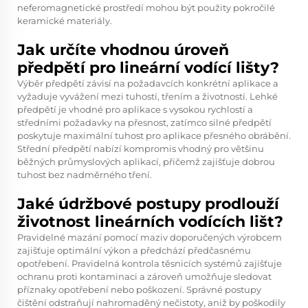
neferomagnetické prostředí mohou být použity pokročilé
keramické materiály.
Jak určíte vhodnou úroveň
předpětí pro lineární vodící lišty?
Výběr předpětí závisí na požadavcích konkrétní aplikace a
vyžaduje vyvážení mezi tuhostí, třením a životností. Lehké
předpětí je vhodné pro aplikace s vysokou rychlostí a
středními požadavky na přesnost, zatímco silné předpětí
poskytuje maximální tuhost pro aplikace přesného obrábění.
Střední předpětí nabízí kompromis vhodný pro většinu
běžných průmyslových aplikací, přičemž zajišťuje dobrou
tuhost bez nadměrného tření.
Jaké údržbové postupy prodlouží
životnost lineárních vodících lišt?
Pravidelné mazání pomocí maziv doporučených výrobcem
zajišťuje optimální výkon a předchází předčasnému
opotřebení. Pravidelná kontrola těsnicích systémů zajišťuje
ochranu proti kontaminaci a zároveň umožňuje sledovat
příznaky opotřebení nebo poškození. Správné postupy
čištění odstraňují nahromaděný nečistoty, aniž by poškodily