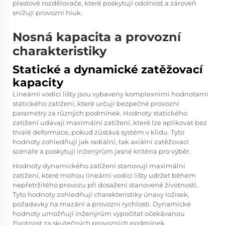
plastové rozdělovače, které poskytují odolnost a zároveň
snižují provozní hluk.
Nosná kapacita a provozní
charakteristiky
Statické a dynamické zatěžovací
kapacity
Lineární vodící lišty jsou vybaveny komplexními hodnotami
statického zatížení, které určují bezpečné provozní
parametry za různých podmínek. Hodnoty statického
zatížení udávají maximální zatížení, které lze aplikovat bez
trvalé deformace, pokud zůstává systém v klidu. Tyto
hodnoty zohledňují jak radiální, tak axiální zatěžovací
scénáře a poskytují inženýrům jasné kritéria pro výběr.
Hodnoty dynamického zatížení stanovují maximální
zatížení, které mohou lineární vodící lišty udržet během
nepřetržitého provozu při dosažení stanovené životnosti.
Tyto hodnoty zohledňují charakteristiky únavy ložisek,
požadavky na mazání a provozní rychlosti. Dynamické
hodnoty umožňují inženýrům vypočítat očekávanou
životnost za skutečných provozních podmínek.