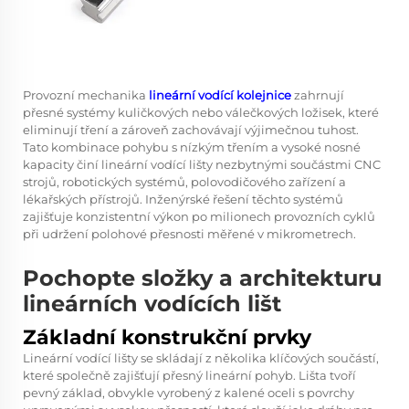
Provozní mechanika
lineární vodící kolejnice
zahrnují
přesné systémy kuličkových nebo válečkových ložisek, které
eliminují tření a zároveň zachovávají výjimečnou tuhost.
Tato kombinace pohybu s nízkým třením a vysoké nosné
kapacity činí lineární vodící lišty nezbytnými součástmi CNC
strojů, robotických systémů, polovodičového zařízení a
lékařských přístrojů. Inženýrské řešení těchto systémů
zajišťuje konzistentní výkon po milionech provozních cyklů
při udržení polohové přesnosti měřené v mikrometrech.
Pochopte složky a architekturu
lineárních vodících lišt
Základní konstrukční prvky
Lineární vodící lišty se skládají z několika klíčových součástí,
které společně zajišťují přesný lineární pohyb. Lišta tvoří
pevný základ, obvykle vyrobený z kalené oceli s povrchy