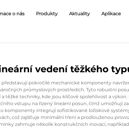
mace o nás
Produkty
Aktuality
Aplikace
lineární vedení těžkého typ
 představují pokročilé mechanické komponenty navržené 
náročných průmyslových prostředích. Tyto robustní po
a těžké techniky, kde jsou klíčové spolehlivost a výkon.
čního vstupu na řízený lineární posun, čímž umožňují z
 komponenty integrují sofistikované ložiskové systémy, 
ch, což zajišťuje minimální tření a prodlouženou provoz
ínky zahrnuje několik konstrukčních inovací, například 