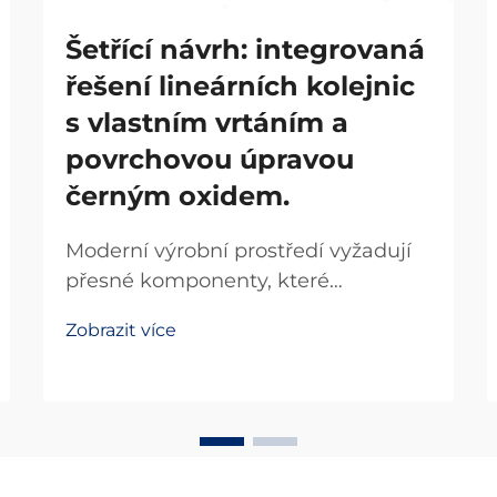
Šetřící návrh: integrovaná
řešení lineárních kolejnic
s vlastním vrtáním a
povrchovou úpravou
černým oxidem.
Moderní výrobní prostředí vyžadují
přesné komponenty, které
maximalizují účinnost a zároveň
Zobrazit více
minimalizují prostorové nároky.
Dráhové lineární systémy
revolucionalizovaly průmyslovou
automatizaci tím, že poskytují
hladké a přesné řízení pohybu v
kompaktních konfiguracích...