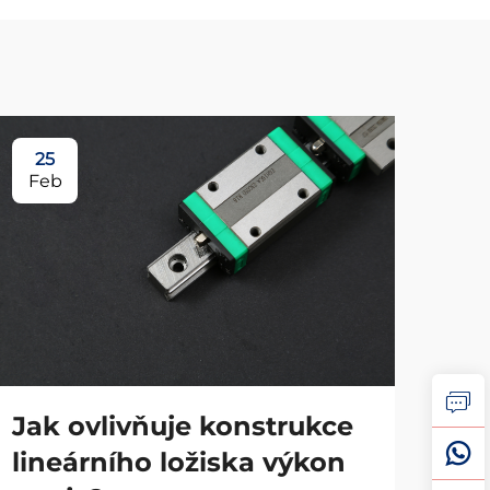
25
1
Feb
Ma
Jak ovlivňuje konstrukce
lineárního ložiska výkon