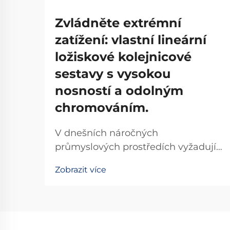
Zvládněte extrémní
zatížení: vlastní lineární
ložiskové kolejnicové
sestavy s vysokou
nosností a odolným
chromováním.
V dnešních náročných
průmyslových prostředích vyžadují
přesné stroje spolehlivá řešení
Zobrazit více
lineárního pohybu, která snesou
extrémní zatížení a zároveň
zachovají hladký chod. Systém
lineárních ložisek s kolejnicí tvoří