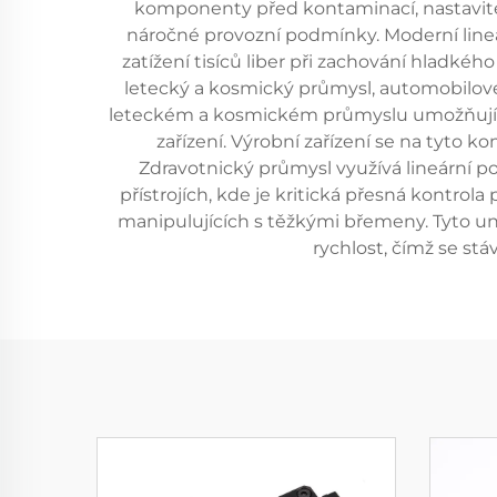
komponenty před kontaminací, nastavitel
náročné provozní podmínky. Moderní line
zatížení tisíců liber při zachování hladkéh
letecký a kosmický průmysl, automobilové m
leteckém a kosmickém průmyslu umožňují l
zařízení. Výrobní zařízení se na tyto
Zdravotnický průmysl využívá lineární 
přístrojích, kde je kritická přesná kontro
manipulujících s těžkými břemeny. Tyto u
rychlost, čímž se st