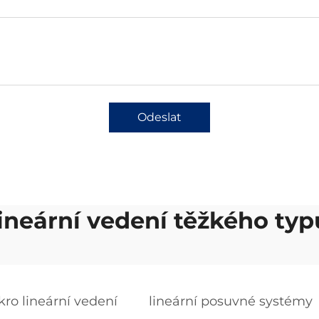
Odeslat
lineární vedení těžkého typ
kro lineární vedení
lineární posuvné systémy