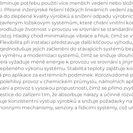
iminuje potřebu použití více menších vedení nebo slož
aci. Přesné inženýrské řešení těžkých lineárních vedení z
á do zlepšené kvality výrobků a snížení odpadu výrobní
 uzavřeným ložiskovým systémům, které chrání vnitřní
 prodlužuje životnost v provozu ve srovnání se standard
toj. Hladký chod minimalizuje vibrace a hluk, čímž se vytv
xibilita při instalaci představuje další klíčovou výhodu
zjednodušuje jejich začlenění do stávajících systémů b
u výměnu a modernizaci systémů, čímž se snižuje dlouh
 která vyžaduje méně energie k provozu ve srovnání s jin
lepšeného výkonu systému. Stabilita teploty zajišťuje k
ná pro aplikace za extrémních podmínek. Korozivzdorné p
jí spolehlivý provoz v chemickém průmyslu, námořních a
ání a provoz s vysokou propustností, čímž se přímo zvyšu
stice do zařízení tím, že absorbuje nárazy a účinně rozvád
ťuje konzistentní výstup výrobků a snižuje požadavky na 
ohonnými mechanismy, senzory a řídicími systémy, což