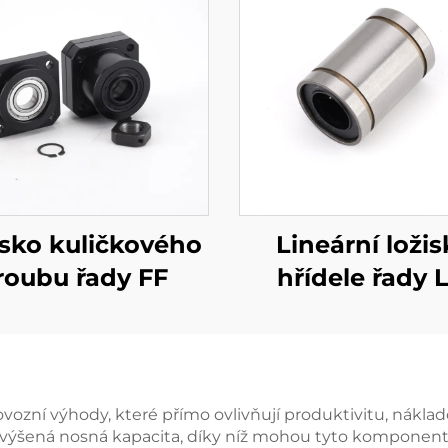
isko kuličkového
Lineární ložis
roubu řady FF
hřídele řady 
ozní výhody, které přímo ovlivňují produktivitu, nákladov
výšená nosná kapacita, díky níž mohou tyto komponenty u