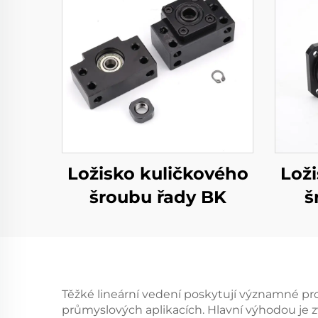
Ložisko kuličkového
Lož
šroubu řady BK
š
Těžké lineární vedení poskytují významné prov
průmyslových aplikacích. Hlavní výhodou je z