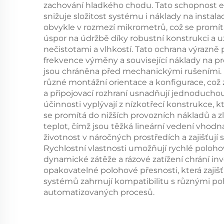
zachování hladkého chodu. Tato schopnost el
snižuje složitost systému i náklady na instal
obvykle v rozmezí mikrometrů, což se promít
úspor na údržbě díky robustní konstrukci a
nečistotami a vlhkostí. Tato ochrana výrazně
frekvence výměny a související náklady na pros
jsou chráněna před mechanickými rušeními. Fle
různé montážní orientace a konfigurace, což 
a připojovací rozhraní usnadňují jednoducho
účinnosti vyplývají z nízkotřecí konstrukce,
se promítá do nižších provozních nákladů a z
teplot, čímž jsou těžká lineární vedení vhod
životnost v náročných prostředích a zajišťu
Rychlostní vlastnosti umožňují rychlé polohov
dynamické zátěže a rázové zatížení chrání inve
opakovatelné polohové přesnosti, která zajiš
systémů zahrnují kompatibilitu s různými p
automatizovaných procesů.