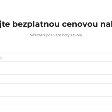
jte bezplatnou cenovou n
Náš zástupce vám brzy zavolá.