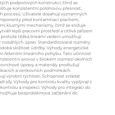
itých podporových konstrukcí, čímž se
ajišťuje konzistentní polohovou přesnost,
ch procesů. Uživatelé dosahují významných
 komponenty před kontaminací prachem,
ními kluznými mechanismy, čímž se snižuje
áří lepší pracovní prostředí a citlivá zařízení
, protože těžká lineární vedení umožňují
ez rozsáhlých úprav. Standardizované rozměry
odobá složitost údržby. Výhody energetické
ými řešeními lineárního pohybu. Tato účinnost
onzistentní provoz v širokém rozmezí okolních
ovrchové úpravy a materiály prodlužují
plikacích a venkovních podmínkách.
jí výrobní rychlosti. Schopnost zvládat
í síly. Výhody pro kontrolu kvality vyplývají z
kontrolu a inspekci. Výhody pro integraci do
 umožňuje bezproblémové začlenění do