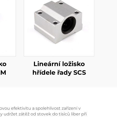
ko
Lineární ložisko
LM
hřídele řady SCS
ou efektivitu a spolehlivost zařízení v
držet zátěž od stovek do tisíců liber při