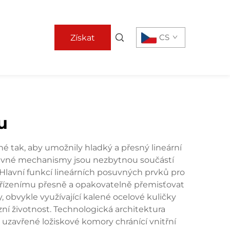
CS
Získat
nabídku
u
tak, aby umožnily hladký a přesný lineární
suvné mechanismy jsou nezbytnou součástí
 Hlavní funkcí lineárních posuvných prvků pro
ařízenímu přesně a opakovatelně přemisťovat
obvykle využívající kalené ocelové kuličky
ní životnost. Technologická architektura
uzavřené ložiskové komory chránící vnitřní