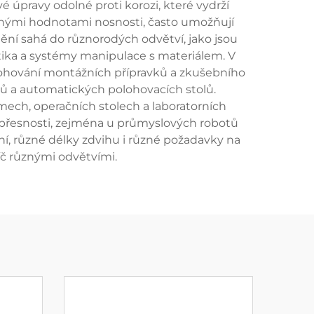
úpravy odolné proti korozi, které vydrží
enými hodnotami nosnosti, často umožňují
tnění sahá do různorodých odvětví, jako jsou
otika a systémy manipulace s materiálem. V
ohování montážních přípravků a zkušebního
mů a automatických polohovacích stolů.
ech, operačních stolech a laboratorních
 a přesnosti, zejména u průmyslových robotů
, různé délky zdvihu i různé požadavky na
íč různými odvětvími.