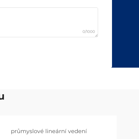
0/1000
u
průmyslové lineární vedení