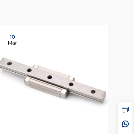
10
2
Mar
Ap