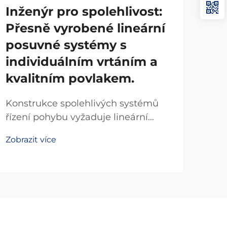
Inženýr pro spolehlivost:
Co 
Přesně vyrobené lineární
ja
posuvné systémy s
Line
individuálním vrtáním a
pre
kvalitním povlakem.
umož
Zobr
poh
Konstrukce spolehlivých systémů
apli
řízení pohybu vyžaduje lineární
kom
posuvné komponenty vyrobené s
a je
Zobrazit více
vysokou přesností, které splňují
polo
přísné průmyslové normy. Pokud
výrobní zařízení vyžaduje
konzistentní lineární pohyb po
milionech cyklů, je kvalita lineárních
posuvných...