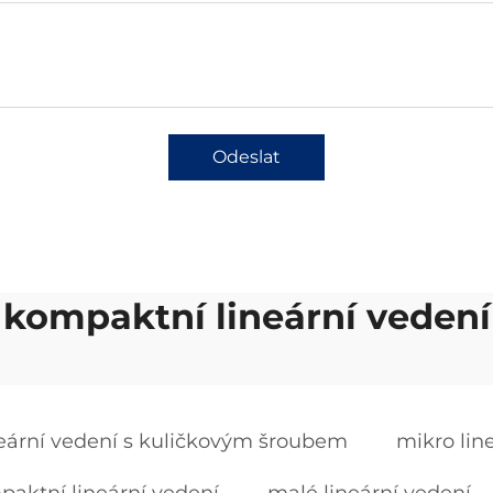
Odeslat
kompaktní lineární vedení
neární vedení s kuličkovým šroubem
mikro lin