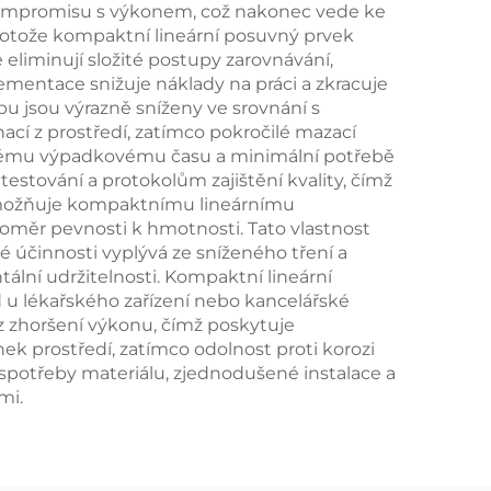
 kompromisu s výkonem, což nakonec vede ke
protože kompaktní lineární posuvný prvek
eliminují složité postupy zarovnávání,
entace snižuje náklady na práci a zkracuje
u jsou výrazně sníženy ve srovnání s
í z prostředí, zatímco pokročilé mazací
níženému výpadkovému času a minimální potřebě
estování a protokolům zajištění kvality, čímž
umožňuje kompaktnímu lineárnímu
oměr pevnosti k hmotnosti. Tato vlastnost
 účinnosti vyplývá ze sníženého tření a
lní udržitelnosti. Kompaktní lineární
ad u lékařského zařízení nebo kancelářské
z zhoršení výkonu, čímž poskytuje
nek prostředí, zatímco odolnost proti korozi
 spotřeby materiálu, zjednodušené instalace a
mi.