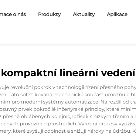
mace o nás
Produkty
Aktuality
Aplikace
kompaktní lineární vedení
uje revoluční pokrok v technologii řízení přesného pohy
em. Tato sofistikovaná mechanická součást umožňuje hl
ením pro moderní systémy automatizace. Na rozdíl od t
suvný prvek pokročilé inženýrské principy, které minim
 z přesně obráběných kolejnic, ložisek s nízkým třením 
áročných provozních prostředích. Výrobní procesy využívají
lymery, které zvyšují odolnost a snižují nároky na údržb