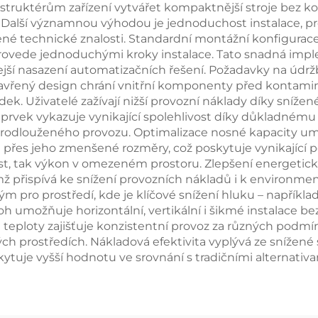
struktérům zařízení vytvářet kompaktnější stroje bez
y. Další významnou výhodou je jednoduchost instalace, 
é technické znalosti. Standardní montážní konfigurace 
vede jednoduchými kroky instalace. Tato snadná implem
jší nasazení automatizačních řešení. Požadavky na údržb
vřený design chrání vnitřní komponenty před kontaminac
lídek. Uživatelé zažívají nižší provozní náklady díky s
prvek vykazuje vynikající spolehlivost díky důkladnému t
 prodlouženého provozu. Optimalizace nosné kapacity 
řes jeho zmenšené rozměry, což poskytuje vynikající p
st, tak výkon v omezeném prostoru. Zlepšení energetické
přispívá ke snížení provozních nákladů i k environmentá
ným pro prostředí, kde je klíčové snížení hluku – napříkl
 umožňuje horizontální, vertikální i šikmé instalace be
a teploty zajišťuje konzistentní provoz za různých podmí
h prostředích. Nákladová efektivita vyplývá ze snížené
tuje vyšší hodnotu ve srovnání s tradičními alternativa