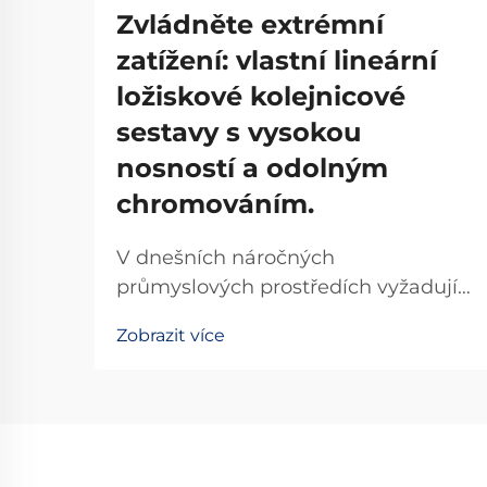
Zvládněte extrémní
zatížení: vlastní lineární
ložiskové kolejnicové
sestavy s vysokou
nosností a odolným
chromováním.
V dnešních náročných
průmyslových prostředích vyžadují
přesné stroje spolehlivá řešení
Zobrazit více
lineárního pohybu, která snesou
extrémní zatížení a zároveň
zachovají hladký chod. Systém
lineárních ložisek s kolejnicí tvoří
základ bezpočtu