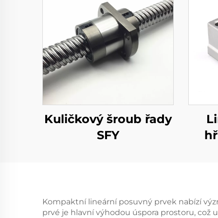
Kuličkový šroub řady
L
SFY
hř
Kompaktní lineární posuvný prvek nabízí význ
prvé je hlavní výhodou úspora prostoru, což