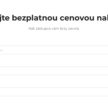
jte bezplatnou cenovou n
Náš zástupce vám brzy zavolá.