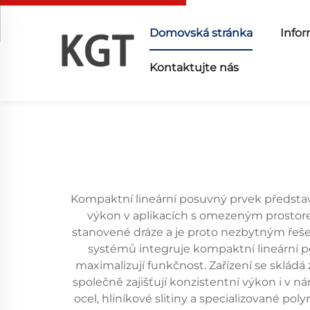
Domovská stránka
Infor
Kontaktujte nás
Kompaktní lineární posuvný prvek představ
výkon v aplikacích s omezeným prostor
stanovené dráze a je proto nezbytným řeš
systémů integruje kompaktní lineární po
maximalizují funkčnost. Zařízení se skládá
společně zajišťují konzistentní výkon i v n
ocel, hliníkové slitiny a specializované po