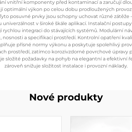
ání vnitřní komponenty před kontaminací a zaručují dlo
ují optimální výkon po celou dobu prodloužených provozn
 Tyto posuvné prvky jsou schopny uchovat různé zátěže –
u univerzálnost v široké škále aplikací. Instalační post
rychlou integraci do stávajících systémů. Modulární ná
nosnosti a specifikací prostředí. Kontrolní opatření kval
plňuje přísné normy výkonu a poskytuje spolehlivý pro
ch prostředí, zatímco korozivzdorné povrchové úpravy pro
 složité požadavky na pohyb na elegantní a efektivní ře
zároveň snižuje složitost instalace i provozní náklady.
Nové produkty