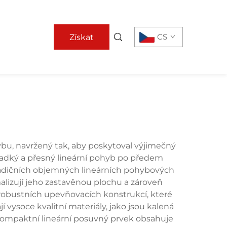
CS
Získat
nabídku
bu, navržený tak, aby poskytoval výjimečný
adký a přesný lineární pohyb po předem
radičních objemných lineárních pohybových
alizují jeho zastavěnou plochu a zároveň
a robustních upevňovacích konstrukcí, které
 vysoce kvalitní materiály, jako jsou kalená
u. Kompaktní lineární posuvný prvek obsahuje