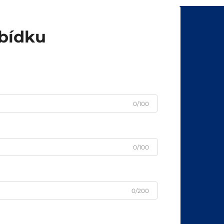
abídku
0/100
0/100
0/200