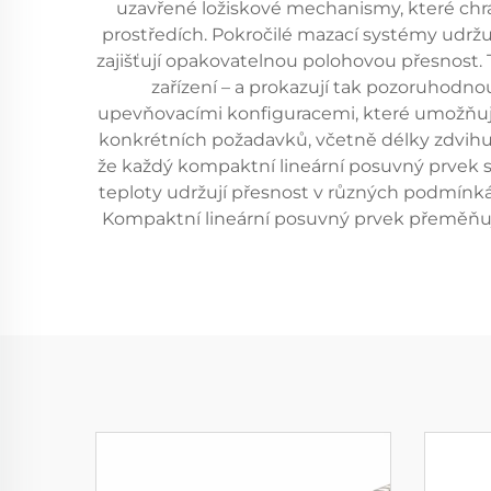
uzavřené ložiskové mechanismy, které chr
prostředích. Pokročilé mazací systémy udrž
zajišťují opakovatelnou polohovou přesnost.
zařízení – a prokazují tak pozoruhodno
upevňovacími konfiguracemi, které umožňují 
konkrétních požadavků, včetně délky zdvihu, 
že každý kompaktní lineární posuvný prvek s
teploty udržují přesnost v různých podmínká
Kompaktní lineární posuvný prvek přeměňuje