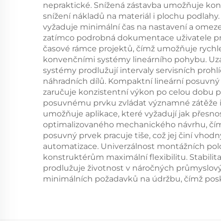
nepraktické. Snížená zástavba umožňuje kon
snížení nákladů na materiál i plochu podlah
vyžaduje minimální čas na nastavení a omezen
zatímco podrobná dokumentace uživatele pro
časové rámce projektů, čímž umožňuje rychle
konvenčními systémy lineárního pohybu. Uza
systémy prodlužují intervaly servisních proh
náhradních dílů. Kompaktní lineární posuvný 
zaručuje konzistentní výkon po celou dobu
posuvnému prvku zvládat významné zátěže i p
umožňuje aplikace, které vyžadují jak přesno
optimalizovaného mechanického návrhu, čímž 
posuvný prvek pracuje tiše, což jej činí vhod
automatizace. Univerzálnost montážních poloh
konstruktérům maximální flexibilitu. Stabilit
prodlužuje životnost v náročných průmyslovýc
minimálních požadavků na údržbu, čímž posky