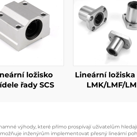
ineární ložisko
Lineární ložiska
ídele řady SCS
LMK/LMF/L
amné výhody, které přímo prospívají uživatelům hledajíc
 umožňuje inženýrům implementovat přesný lineární pohyb