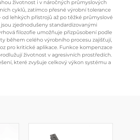
uhou životnost i v náročných průmyslových
ích cyklů, zatímco přesné výrobní tolerance
 od lehkých přístrojů až po těžké průmyslové
upy jsou zjednodušeny standardizovanými
vrhová filozofie umožňuje přizpůsobení podle
ity během celého výrobního procesu zajišťují,
voz pro kritické aplikace. Funkce kompenzace
dlužují životnost v agresivních prostředích.
šení, které zvyšuje celkový výkon systému a