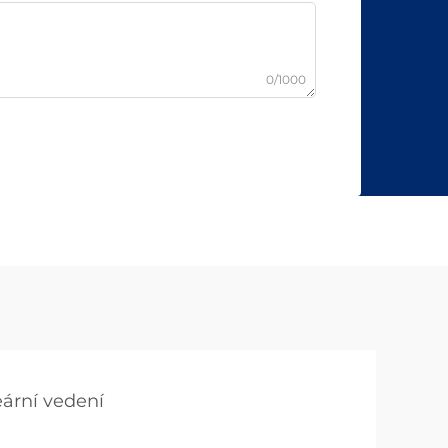
0/1000
eární vedení