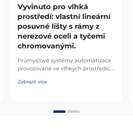
Vyvinuto pro vlhká
prostředí: vlastní lineární
posuvné lišty s rámy z
nerezové oceli a tyčemi
chromovanými.
Průmyslové systémy automatizace
provozované ve vlhkých prostředích
čelí jedinečným výzvám, které
Zobrazit více
vyžadují specializované
komponenty schopné odolat
vlhkosti, korozi a kontaminaci.
Lineární posuvný prvek navržený
pro takové podmínky musí
obsahovat pokročilé...