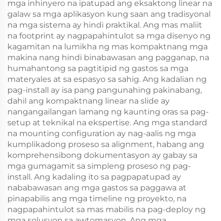
mga inhinyero na ipatupad ang eksaktong linear na
galaw sa mga aplikasyon kung saan ang tradisyonal
na mga sistema ay hindi praktikal. Ang mas maliit
na footprint ay nagpapahintulot sa mga disenyo ng
kagamitan na lumikha ng mas kompaktnang mga
makina nang hindi binabawasan ang pagganap, na
humahantong sa pagtitipid ng gastos sa mga
materyales at sa espasyo sa sahig. Ang kadalian ng
pag-install ay isa pang pangunahing pakinabang,
dahil ang kompaktnang linear na slide ay
nangangailangan lamang ng kaunting oras sa pag-
setup at teknikal na ekspertise. Ang mga standard
na mounting configuration ay nag-aalis ng mga
kumplikadong proseso sa alignment, habang ang
komprehensibong dokumentasyon ay gabay sa
mga gumagamit sa simpleng proseso ng pag-
install. Ang kadaling ito sa pagpapatupad ay
nababawasan ang mga gastos sa paggawa at
pinapabilis ang mga timeline ng proyekto, na
nagpapahintulot sa mas mabilis na pag-deploy ng
mga solusyon sa awtomasyon. Ang mga