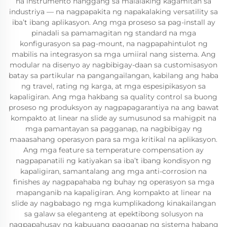
na instrumento hanggang sa malalaking kagamitan sa
industriya — na nagpapakita ng napakalaking versatility sa
iba’t ibang aplikasyon. Ang mga proseso sa pag-install ay
pinadali sa pamamagitan ng standard na mga
konfigurasyon sa pag-mount, na nagpapahintulot ng
mabilis na integrasyon sa mga umiiral nang sistema. Ang
modular na disenyo ay nagbibigay-daan sa customisasyon
batay sa partikular na pangangailangan, kabilang ang haba
ng travel, rating ng karga, at mga espesipikasyon sa
kapaligiran. Ang mga hakbang sa quality control sa buong
proseso ng produksyon ay nagpapagarantiya na ang bawat
kompakto at linear na slide ay sumusunod sa mahigpit na
mga pamantayan sa pagganap, na nagbibigay ng
maaasahang operasyon para sa mga kritikal na aplikasyon.
Ang mga feature sa temperature compensation ay
nagpapanatili ng katiyakan sa iba’t ibang kondisyon ng
kapaligiran, samantalang ang mga anti-corrosion na
finishes ay nagpapahaba ng buhay ng operasyon sa mga
mapanganib na kapaligiran. Ang kompakto at linear na
slide ay nagbabago ng mga kumplikadong kinakailangan
sa galaw sa eleganteng at epektibong solusyon na
nagpapahusay ng kabuuang pagganap ng sistema habang