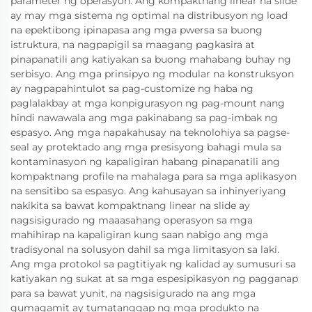
parameter ng operasyon. Ang kompaktnang linear na slide
ay may mga sistema ng optimal na distribusyon ng load
na epektibong ipinapasa ang mga pwersa sa buong
istruktura, na nagpapigil sa maagang pagkasira at
pinapanatili ang katiyakan sa buong mahabang buhay ng
serbisyo. Ang mga prinsipyo ng modular na konstruksyon
ay nagpapahintulot sa pag-customize ng haba ng
paglalakbay at mga konpigurasyon ng pag-mount nang
hindi nawawala ang mga pakinabang sa pag-imbak ng
espasyo. Ang mga napakahusay na teknolohiya sa pagse-
seal ay protektado ang mga presisyong bahagi mula sa
kontaminasyon ng kapaligiran habang pinapanatili ang
kompaktnang profile na mahalaga para sa mga aplikasyon
na sensitibo sa espasyo. Ang kahusayan sa inhinyeriyang
nakikita sa bawat kompaktnang linear na slide ay
nagsisigurado ng maaasahang operasyon sa mga
mahihirap na kapaligiran kung saan nabigo ang mga
tradisyonal na solusyon dahil sa mga limitasyon sa laki.
Ang mga protokol sa pagtitiyak ng kalidad ay sumusuri sa
katiyakan ng sukat at sa mga espesipikasyon ng pagganap
para sa bawat yunit, na nagsisigurado na ang mga
gumagamit ay tumatanggap ng mga produkto na