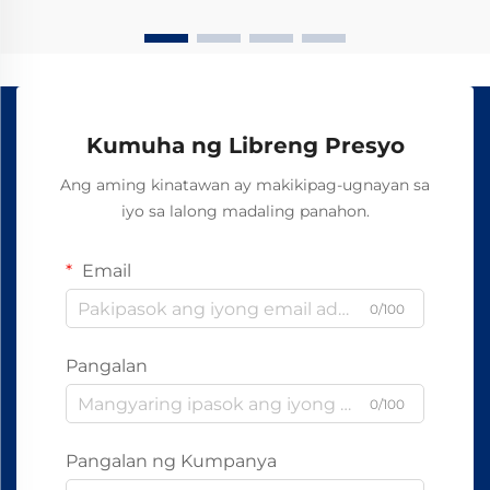
rail ang nagsisilbing pundasyon ng libu-libong
awtomatikong...
Kumuha ng Libreng Presyo
Ang aming kinatawan ay makikipag-ugnayan sa
iyo sa lalong madaling panahon.
Email
0/100
Pangalan
0/100
Pangalan ng Kumpanya