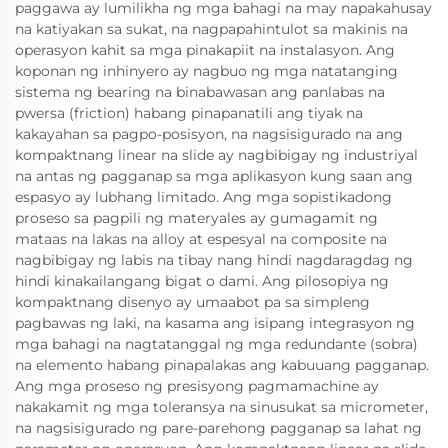
paggawa ay lumilikha ng mga bahagi na may napakahusay
na katiyakan sa sukat, na nagpapahintulot sa makinis na
operasyon kahit sa mga pinakapiit na instalasyon. Ang
koponan ng inhinyero ay nagbuo ng mga natatanging
sistema ng bearing na binabawasan ang panlabas na
pwersa (friction) habang pinapanatili ang tiyak na
kakayahan sa pagpo-posisyon, na nagsisigurado na ang
kompaktnang linear na slide ay nagbibigay ng industriyal
na antas ng pagganap sa mga aplikasyon kung saan ang
espasyo ay lubhang limitado. Ang mga sopistikadong
proseso sa pagpili ng materyales ay gumagamit ng
mataas na lakas na alloy at espesyal na composite na
nagbibigay ng labis na tibay nang hindi nagdaragdag ng
hindi kinakailangang bigat o dami. Ang pilosopiya ng
kompaktnang disenyo ay umaabot pa sa simpleng
pagbawas ng laki, na kasama ang isipang integrasyon ng
mga bahagi na nagtatanggal ng mga redundante (sobra)
na elemento habang pinapalakas ang kabuuang pagganap.
Ang mga proseso ng presisyong pagmamachine ay
nakakamit ng mga toleransya na sinusukat sa micrometer,
na nagsisigurado ng pare-parehong pagganap sa lahat ng