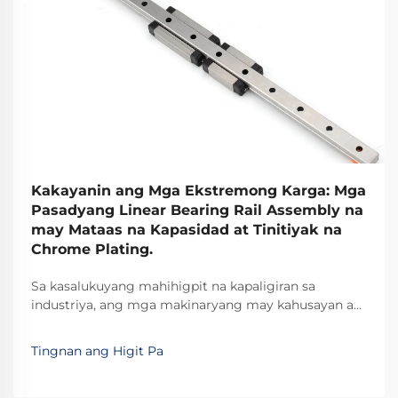
Kakayanin ang Mga Ekstremong Karga: Mga
Pasadyang Linear Bearing Rail Assembly na
may Mataas na Kapasidad at Tinitiyak na
Chrome Plating.
Sa kasalukuyang mahihigpit na kapaligiran sa
industriya, ang mga makinaryang may kahusayan ay
nangangailangan ng mga maaasahang solusyon para
sa linear motion na kayang tumagal sa mga
Tingnan ang Higit Pa
ekstremong beban habang pinapanatili ang makinis
na operasyon. Ang isang sistema ng linear bearing