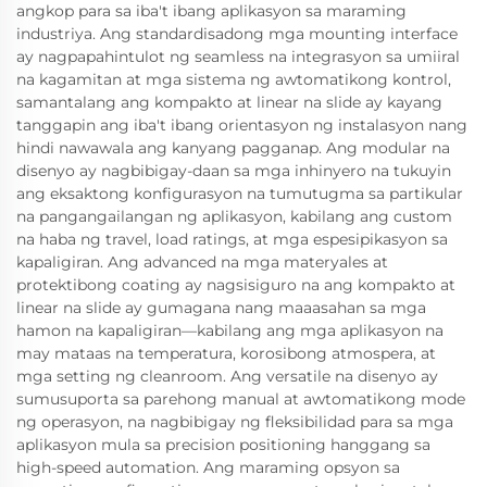
angkop para sa iba't ibang aplikasyon sa maraming
industriya. Ang standardisadong mga mounting interface
ay nagpapahintulot ng seamless na integrasyon sa umiiral
na kagamitan at mga sistema ng awtomatikong kontrol,
samantalang ang kompakto at linear na slide ay kayang
tanggapin ang iba't ibang orientasyon ng instalasyon nang
hindi nawawala ang kanyang pagganap. Ang modular na
disenyo ay nagbibigay-daan sa mga inhinyero na tukuyin
ang eksaktong konfigurasyon na tumutugma sa partikular
na pangangailangan ng aplikasyon, kabilang ang custom
na haba ng travel, load ratings, at mga espesipikasyon sa
kapaligiran. Ang advanced na mga materyales at
protektibong coating ay nagsisiguro na ang kompakto at
linear na slide ay gumagana nang maaasahan sa mga
hamon na kapaligiran—kabilang ang mga aplikasyon na
may mataas na temperatura, korosibong atmospera, at
mga setting ng cleanroom. Ang versatile na disenyo ay
sumusuporta sa parehong manual at awtomatikong mode
ng operasyon, na nagbibigay ng fleksibilidad para sa mga
aplikasyon mula sa precision positioning hanggang sa
high-speed automation. Ang maraming opsyon sa