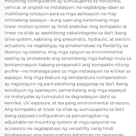
mounting configuration ay sumusuporta sa horizontal,
vertical, at angled na instalasyon, na nagbibigay-daan sa
malikhaing solusyon para sa mga aplikasyon na may
limitadong espasyo—kung saan ang karaniwang mga
linear motion system ay hindi praktikal. Ang kompakto at
linear na slide ay epektibong nakaiintegrate sa iba't ibang
drive system, kabilang ang pneumatic, hydraulic, at electric
actuators, na nagbibigay ng pinakamataas na flexibility sa
disenyo ng sistema. Ang mga opsyon sa environmental
sealing ay protektado ang sensitibong mga bahagi mula sa
kontaminasyon habang pinapanatili ang kompakto nitong
profile—na mahalaga para sa mga instalasyon na kritikal sa
espasyo. Ang mga feature ng temperature compensation
ay nagsisiguro ng pare-parehong pagganap sa iba't ibang
kondisyon ng operasyon, samantalang ang mga espesyal
na materyales ay tumututol sa degradasyon dahil sa
kemikal, UV exposure, at iba pang environmental stressors.
Ang kompakto at linear na slide ay sumusuporta sa iba't
ibang payload configuration sa pamamagitan ng
adjustable na mounting system at mga opsyonal na
accessory na nagpapataas ng versatility nang hindi
binabawasan ang pangunahing katangian ng pagganap.