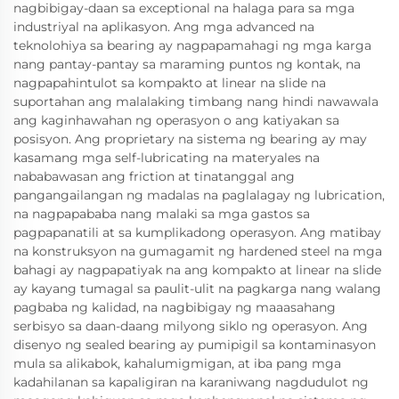
nagbibigay-daan sa exceptional na halaga para sa mga
industriyal na aplikasyon. Ang mga advanced na
teknolohiya sa bearing ay nagpapamahagi ng mga karga
nang pantay-pantay sa maraming puntos ng kontak, na
nagpapahintulot sa kompakto at linear na slide na
suportahan ang malalaking timbang nang hindi nawawala
ang kaginhawahan ng operasyon o ang katiyakan sa
posisyon. Ang proprietary na sistema ng bearing ay may
kasamang mga self-lubricating na materyales na
nababawasan ang friction at tinatanggal ang
pangangailangan ng madalas na paglalagay ng lubrication,
na nagpapababa nang malaki sa mga gastos sa
pagpapanatili at sa kumplikadong operasyon. Ang matibay
na konstruksyon na gumagamit ng hardened steel na mga
bahagi ay nagpapatiyak na ang kompakto at linear na slide
ay kayang tumagal sa paulit-ulit na pagkarga nang walang
pagbaba ng kalidad, na nagbibigay ng maaasahang
serbisyo sa daan-daang milyong siklo ng operasyon. Ang
disenyo ng sealed bearing ay pumipigil sa kontaminasyon
mula sa alikabok, kahalumigmigan, at iba pang mga
kadahilanan sa kapaligiran na karaniwang nagdudulot ng