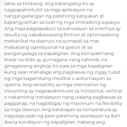
lakas sa timbang. Ang katangiang ito ay
nagpapahintulot sa mga aplikasyon na
nangangailangan ng parehong katiyakan at
kapangyarihan sa loob ng mga limitadong espasyo.
Ang mga pagpapabuti sa kahusayan sa enerhiya ay
resulta ng nababawasang friction at optimisadong
mekanikal na disenyo, na sumasali sa mas
mababang operasyonal na gastos at sa
pangangalaga sa kapaligiran. Ang kompaktnang
linear na slide ay gumagana nang tahimik, na
ginagawang angkop ito para sa mga kapaligiran
kung saan mahalaga ang pagbawas ng ingay, tulad
ng mga kagamitang medikal o awtomasyon sa
opisina. Ang versatility sa mga orientation ng
mounting ay nagpapahintulot sa horizontal, vertical,
o nakamiring instalasyon nang walang pagbawas sa
pagganap, na nagbibigay ng maximum na flexibility
sa mga disenyo. Ang katatagan sa temperatura ay
nagsisigurado ng pare-parehong operasyon sa iba’t
ibang kondisyon ng kapaligiran, habang ang