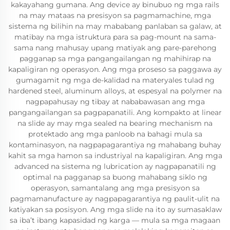
kakayahang gumana. Ang device ay binubuo ng mga rails
na may mataas na presisyon sa pagmamachine, mga
sistema ng bilihin na may mababang panlaban sa galaw, at
matibay na mga istruktura para sa pag-mount na sama-
sama nang mahusay upang matiyak ang pare-parehong
pagganap sa mga pangangailangan ng mahihirap na
kapaligiran ng operasyon. Ang mga proseso sa paggawa ay
gumagamit ng mga de-kalidad na materyales tulad ng
hardened steel, aluminum alloys, at espesyal na polymer na
nagpapahusay ng tibay at nababawasan ang mga
pangangailangan sa pagpapanatili. Ang kompakto at linear
na slide ay may mga sealed na bearing mechanism na
protektado ang mga panloob na bahagi mula sa
kontaminasyon, na nagpapagarantiya ng mahabang buhay
kahit sa mga hamon sa industriyal na kapaligiran. Ang mga
advanced na sistema ng lubrication ay nagpapanatili ng
optimal na pagganap sa buong mahabang siklo ng
operasyon, samantalang ang mga presisyon sa
pagmamanufacture ay nagpapagarantiya ng paulit-ulit na
katiyakan sa posisyon. Ang mga slide na ito ay sumasaklaw
sa iba’t ibang kapasidad ng karga — mula sa mga magaan