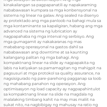
kinakailangan sa pagpapanatili ay napakaraming
nababawasan kumpara sa mga konbensyonal na
sistema ng linear na galaw. Ang sealed na disenyo
ay protektado ang mga panloob na bahagi mula sa
mga kontaminante sa kapaligiran, habang ang mga
advanced na sistema ng lubrication ay
nagpapahaba ng mga interval ng serbisyo. Ang
mga gumagamit ay nakakaranas ng mas
mababang operasyonal na gastos dahil sa
nababawasan ang downtime at sa kaunting
kailangang palitan ng mga bahagi. Ang
kompaktnang linear na slide ay nagpapakita ng
labis na katiyakan sa pamamagitan ng mahigpit na
pagsusuri at mga protokol sa quality assurance, na
nagsisigurado ng pare-parehong pagganap sa loob
ng mahabang panahon ng operasyon. Ang
optimisasyon ng load capacity ay nagpapahintulot
sa kompaktnang linear na slide na magdala ng
malalaking timbang kahit na may mas maliit na
sukat nito, na nagbibigay ng mahusay na ratio ng