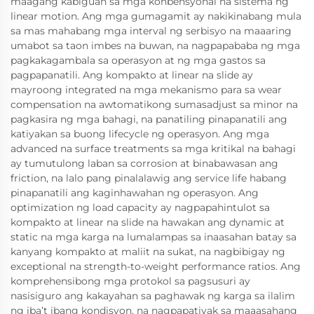
maagang kabiguan sa mga konbensyonal na sistema ng
linear motion. Ang mga gumagamit ay nakikinabang mula
sa mas mahabang mga interval ng serbisyo na maaaring
umabot sa taon imbes na buwan, na nagpapababa ng mga
pagkakagambala sa operasyon at ng mga gastos sa
pagpapanatili. Ang kompakto at linear na slide ay
mayroong integrated na mga mekanismo para sa wear
compensation na awtomatikong sumasadjust sa minor na
pagkasira ng mga bahagi, na panatiling pinapanatili ang
katiyakan sa buong lifecycle ng operasyon. Ang mga
advanced na surface treatments sa mga kritikal na bahagi
ay tumutulong laban sa corrosion at binabawasan ang
friction, na lalo pang pinalalawig ang service life habang
pinapanatili ang kaginhawahan ng operasyon. Ang
optimization ng load capacity ay nagpapahintulot sa
kompakto at linear na slide na hawakan ang dynamic at
static na mga karga na lumalampas sa inaasahan batay sa
kanyang kompakto at maliit na sukat, na nagbibigay ng
exceptional na strength-to-weight performance ratios. Ang
komprehensibong mga protokol sa pagsusuri ay
nasisiguro ang kakayahan sa paghawak ng karga sa ilalim
ng iba’t ibang kondisyon, na nagpapatiyak sa maaasahang