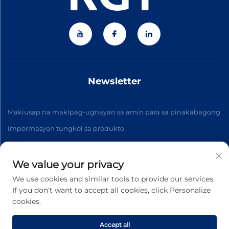
Newsletter
Makiusap na makipag-ugnayan sa amin para sa pinakabagong
impormasyon tungkol sa produkto
We value your privacy
Mag-subscribe
We use cookies and similar tools to provide our services.
If you don't want to accept all cookies, click Personalize
cookies.
Copyright © 2026 Zhejiang Jiateng Precision Technology
Co.,Ltd. Lahat ng karapatan ay nakareserba. -
Patakaran sa
Pagkakapribado
Accept all