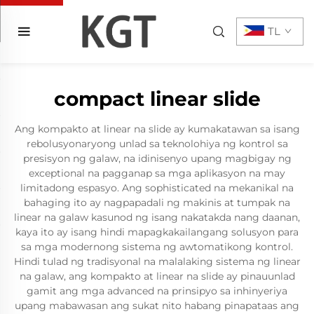
TL
compact linear slide
Ang kompakto at linear na slide ay kumakatawan sa isang
rebolusyonaryong unlad sa teknolohiya ng kontrol sa
presisyon ng galaw, na idinisenyo upang magbigay ng
exceptional na pagganap sa mga aplikasyon na may
limitadong espasyo. Ang sophisticated na mekanikal na
bahaging ito ay nagpapadali ng makinis at tumpak na
linear na galaw kasunod ng isang nakatakda nang daanan,
kaya ito ay isang hindi mapagkakailangang solusyon para
sa mga modernong sistema ng awtomatikong kontrol.
Hindi tulad ng tradisyonal na malalaking sistema ng linear
na galaw, ang kompakto at linear na slide ay pinauunlad
gamit ang mga advanced na prinsipyo sa inhinyeriya
upang mabawasan ang sukat nito habang pinapataas ang