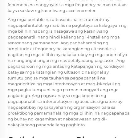
fenomeno na nangyayari sa mga frequency na mas mataas
kaysa saklaw ng karaniwang accelerometer.
Ang mga portable na ultrasonic na instrumento ay
nagpapahintulot ng mabilis na pagtataya sa kalagayan ng
mga bilihin habang isinasagawa ang karaniwang
pagpapanatili nang hindi kailangang i-install ang mga
sensor nang pamanahon. Ang paghahambing ng
amplitude at frequency na katangian ng ultrasonic sa
pagitan ng mga bilihin ay nakakatukoy ng mga anomaliya
na nangangailangan ng mas detalyadong pagsusuri. Ang
pagkakaroon ng mga antas ng katapangan ng kondisyon
batay sa mga katangian ng ultrasonic na signal ay
tumutulong sa mga tauhan sa pagpapanatili na
magprioritize ng mga interbensyon at mag-iskedyul ng
mga pagkukumpuni bago pa man mangyari ang mga
pagkabigo. Ang pagsasanay sa mga koponan ng
pagpapanatili sa interpretasyon ng acoustic signature ay
nagpapatibay ng kakayahan ng organisasyon para sa
proaktibong pamamahala ng mga bilihin, na nagpapahaba
ng buhay ng kagamitan at nababawasan ang di-
nakaplanong panandaliang paghinto.