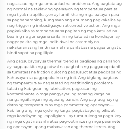
nagsasaad ng mga umuunlad na problema. Ang pagtatatag
ng normal na saklaw ng operasyon ng temperatura para sa
mga tiyak na aplikasyon ay lumilikha ng mga batayan para
sa paghahambing, kung saan ang anumang pagkakaiba ay
nag-trigger ng imbestigasyon at corrective action. Ang mga
pagkakaiba sa temperatura sa pagitan ng mga katulad na
bearing na gumagana sa ilalim ng katulad na kondisyon ay
nagpapakita ng mga indibidwal na assembly na
nakakaranas ng hindi normal na panlabas na pagsalungat o
hindi sapat na paglilipid.
Ang pagsubaybay sa thermal trend sa paglipas ng panahon
ay nagpapakita ng gradwal na pagbaba ng pagganap dahil
sa tumataas na friction dulot ng pagsusuot at sa pagbaba ng
kahusayan sa pagpapakalma ng init. Ang biglang pagtaas
ng temperatura ay nagsasaad ng matitinding problema
tulad ng kabiguan ng lubrication, pagsusuri ng
kontaminante, o mga pangyayari ng sobrang karga na
nangangailangan ng agarang pansin. Ang pag-uugnay ng
datos ng temperatura sa mga parameter ng operasyon—
kabilang ang mga cycle ng karga, pagbabago ng bilis, at
mga kondisyon ng kapaligiran—ay tumutulong sa pagtukoy
ng mga ugat na sanhi at sa pag-optimize ng mga parameter
ng operasyon upang mabawasan ang thermal stress. Ang