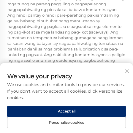
mga tunog na parang paggiling o pagpapalagong
nagpapahiwatig ng pinsala sa ibabaw o kontaminasyon.
Ang hindi pantay o hindi pare-parehong pakiramdam ng
galaw habang binubuhat nang manu-mano ay
nagpapahiwatig ng pagkasira o pagsuot sa mga elemento
ng pag-ikot at sa mga landas ng pag-ikot (raceways). Ang
tumataas na temperatura habang gumagana nang lampas
sa karaniwang batayan ay nagpapahiwatig ng tumataas na
panlaban dahil sa mga problema sa lubrication o sa pag-
unlad ng pagsuot. Ang nakikitang kontaminasyon sa paligid
ng mga seal o anumang ebidensya ng pagbubuhos ng
lubricant ay nagpapahiwatig ng pagkabulok ng mga seal
na magpapahintulot sa pumasok na mga kontaminante. Sa
We value your privacy
huli, ang bumababa na katiyakan sa posisyon o ang
kakulangan sa pag-uulit ng eksaktong posisyon ay madalas
We use cookies and similar tools to provide our services.
na nagpapahiwatig ng pagsuot sa bearing na umabot na sa
If you don't want to accept all cookies, click Personalize
punto kung saan naaapektuhan nito ang katiyakan ng
cookies.
heometriko.
Gaano kadalas dapat
Accept all
inspeksyunin at pangalagaan ang
Personalize cookies
mga sistema ng linear bearing?