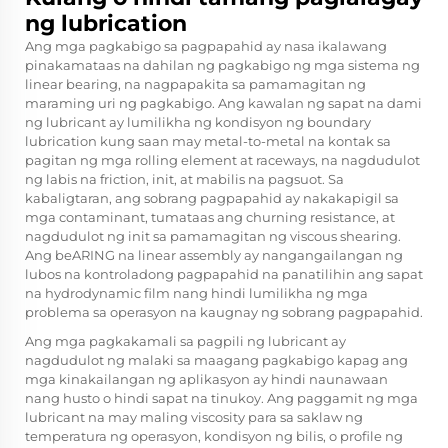
ng lubrication
Ang mga pagkabigo sa pagpapahid ay nasa ikalawang
pinakamataas na dahilan ng pagkabigo ng mga sistema ng
linear bearing, na nagpapakita sa pamamagitan ng
maraming uri ng pagkabigo. Ang kawalan ng sapat na dami
ng lubricant ay lumilikha ng kondisyon ng boundary
lubrication kung saan may metal-to-metal na kontak sa
pagitan ng mga rolling element at raceways, na nagdudulot
ng labis na friction, init, at mabilis na pagsuot. Sa
kabaligtaran, ang sobrang pagpapahid ay nakakapigil sa
mga contaminant, tumataas ang churning resistance, at
nagdudulot ng init sa pamamagitan ng viscous shearing.
Ang
beARING na linear
assembly ay nangangailangan ng
lubos na kontroladong pagpapahid na panatilihin ang sapat
na hydrodynamic film nang hindi lumilikha ng mga
problema sa operasyon na kaugnay ng sobrang pagpapahid.
Ang mga pagkakamali sa pagpili ng lubricant ay
nagdudulot ng malaki sa maagang pagkabigo kapag ang
mga kinakailangan ng aplikasyon ay hindi naunawaan
nang husto o hindi sapat na tinukoy. Ang paggamit ng mga
lubricant na may maling viscosity para sa saklaw ng
temperatura ng operasyon, kondisyon ng bilis, o profile ng