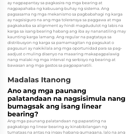
ay nagpapantay sa pagkasira ng mga bearing at
nagpapahaba ng kabuuang buhay ng sistema. Ang
pagsasama ng mga mekanismo sa pagbabahagi ng karga
ay nagsisiguro na ang mga toleransya sa paggawa at mga
pagkakaiba sa alignment ay hindi magdudulot ng labis na
karga sa isang bearing habang ang iba ay nananatiling may
kaunting karga lamang. Ang regular na pagtataya sa
distribusyon ng karga sa pamamagitan ng pagsukat o
pagsusuri ay nakikilala ang mga oportunidad para sa pag-
aadjust o muling disenyo na maaaring makapagpalawig
nang malaki ng mga interval ng serbisyo ng bearing at
bawasan ang mga gastos sa pagpapanatili.
Madalas Itanong
Ano ang mga paunang
palatandaan na nagsisimula nang
bumagsak ang isang linear
bearing?
Ang mga paunang palatandaan ng paparating na
pagkabigo ng linear bearing ay kinabibilangan ng
tumataas na antas ng ingay habang gumagana, lalo na ang