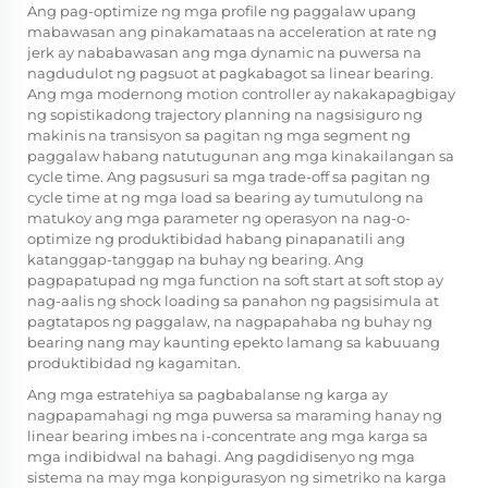
Ang pag-optimize ng mga profile ng paggalaw upang
mabawasan ang pinakamataas na acceleration at rate ng
jerk ay nababawasan ang mga dynamic na puwersa na
nagdudulot ng pagsuot at pagkabagot sa linear bearing.
Ang mga modernong motion controller ay nakakapagbigay
ng sopistikadong trajectory planning na nagsisiguro ng
makinis na transisyon sa pagitan ng mga segment ng
paggalaw habang natutugunan ang mga kinakailangan sa
cycle time. Ang pagsusuri sa mga trade-off sa pagitan ng
cycle time at ng mga load sa bearing ay tumutulong na
matukoy ang mga parameter ng operasyon na nag-o-
optimize ng produktibidad habang pinapanatili ang
katanggap-tanggap na buhay ng bearing. Ang
pagpapatupad ng mga function na soft start at soft stop ay
nag-aalis ng shock loading sa panahon ng pagsisimula at
pagtatapos ng paggalaw, na nagpapahaba ng buhay ng
bearing nang may kaunting epekto lamang sa kabuuang
produktibidad ng kagamitan.
Ang mga estratehiya sa pagbabalanse ng karga ay
nagpapamahagi ng mga puwersa sa maraming hanay ng
linear bearing imbes na i-concentrate ang mga karga sa
mga indibidwal na bahagi. Ang pagdidisenyo ng mga
sistema na may mga konpigurasyon ng simetriko na karga