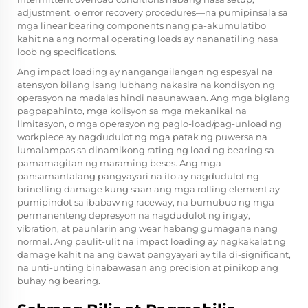
adjustment, o error recovery procedures—na pumipinsala sa
mga linear bearing components nang pa-akumulatibo
kahit na ang normal operating loads ay nananatiling nasa
loob ng specifications.
Ang impact loading ay nangangailangan ng espesyal na
atensyon bilang isang lubhang nakasira na kondisyon ng
operasyon na madalas hindi naaunawaan. Ang mga biglang
pagpapahinto, mga kolisyon sa mga mekanikal na
limitasyon, o mga operasyon ng paglo-load/pag-unload ng
workpiece ay nagdudulot ng mga patak ng puwersa na
lumalampas sa dinamikong rating ng load ng bearing sa
pamamagitan ng maraming beses. Ang mga
pansamantalang pangyayari na ito ay nagdudulot ng
brinelling damage kung saan ang mga rolling element ay
pumipindot sa ibabaw ng raceway, na bumubuo ng mga
permanenteng depresyon na nagdudulot ng ingay,
vibration, at paunlarin ang wear habang gumagana nang
normal. Ang paulit-ulit na impact loading ay nagkakalat ng
damage kahit na ang bawat pangyayari ay tila di-significant,
na unti-unting binabawasan ang precision at pinikop ang
buhay ng bearing.