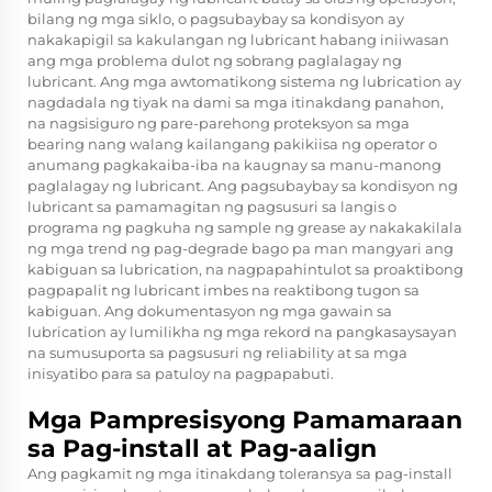
bilang ng mga siklo, o pagsubaybay sa kondisyon ay
nakakapigil sa kakulangan ng lubricant habang iniiwasan
ang mga problema dulot ng sobrang paglalagay ng
lubricant. Ang mga awtomatikong sistema ng lubrication ay
nagdadala ng tiyak na dami sa mga itinakdang panahon,
na nagsisiguro ng pare-parehong proteksyon sa mga
bearing nang walang kailangang pakikiisa ng operator o
anumang pagkakaiba-iba na kaugnay sa manu-manong
paglalagay ng lubricant. Ang pagsubaybay sa kondisyon ng
lubricant sa pamamagitan ng pagsusuri sa langis o
programa ng pagkuha ng sample ng grease ay nakakakilala
ng mga trend ng pag-degrade bago pa man mangyari ang
kabiguan sa lubrication, na nagpapahintulot sa proaktibong
pagpapalit ng lubricant imbes na reaktibong tugon sa
kabiguan. Ang dokumentasyon ng mga gawain sa
lubrication ay lumilikha ng mga rekord na pangkasaysayan
na sumusuporta sa pagsusuri ng reliability at sa mga
inisyatibo para sa patuloy na pagpapabuti.
Mga Pampresisyong Pamamaraan
sa Pag-install at Pag-aalign
Ang pagkamit ng mga itinakdang toleransya sa pag-install