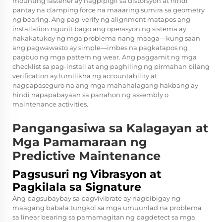
mounting fastener ay nagpipigil sa distorsyon at hindi
pantay na clamping force na maaaring sumira sa geometry
ng bearing. Ang pag-verify ng alignment matapos ang
installation ngunit bago ang operasyon ng sistema ay
nakakatukoy ng mga problema nang maaga—kung saan
ang pagwawasto ay simple—imbes na pagkatapos ng
pagbuo ng mga pattern ng wear. Ang paggamit ng mga
checklist sa pag-install at ang paghiling ng pirmahan bilang
verification ay lumilikha ng accountability at
nagpapaseguro na ang mga mahahalagang hakbang ay
hindi napapabayaan sa panahon ng assembly o
maintenance activities.
Pangangasiwa sa Kalagayan at
Mga Pamamaraan ng
Predictive Maintenance
Pagsusuri ng Vibrasyon at
Pagkilala sa Signature
Ang pagsubaybay sa pagvivibrate ay nagbibigay ng
maagang babala tungkol sa mga umuunlad na problema
sa linear bearing sa pamamagitan ng pagdetect sa mga