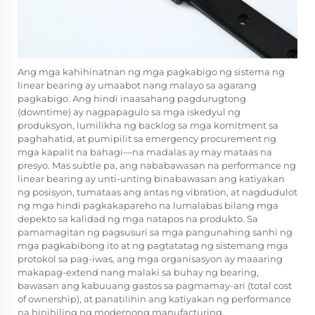
Ang mga kahihinatnan ng mga pagkabigo ng sistema ng
linear bearing ay umaabot nang malayo sa agarang
pagkabigo. Ang hindi inaasahang pagdurugtong
(downtime) ay nagpapagulo sa mga iskedyul ng
produksyon, lumilikha ng backlog sa mga komitment sa
paghahatid, at pumipilit sa emergency procurement ng
mga kapalit na bahagi—na madalas ay may mataas na
presyo. Mas subtle pa, ang nababawasan na performance ng
linear bearing ay unti-unting binabawasan ang katiyakan
ng posisyon, tumataas ang antas ng vibration, at nagdudulot
ng mga hindi pagkakapareho na lumalabas bilang mga
depekto sa kalidad ng mga natapos na produkto. Sa
pamamagitan ng pagsusuri sa mga pangunahing sanhi ng
mga pagkabibong ito at ng pagtatatag ng sistemang mga
protokol sa pag-iwas, ang mga organisasyon ay maaaring
makapag-extend nang malaki sa buhay ng bearing,
bawasan ang kabuuang gastos sa pagmamay-ari (total cost
of ownership), at panatilihin ang katiyakan ng performance
na hinihiling ng modernong manufacturing.