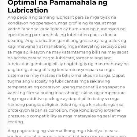
Optimal na Pamamahala ng
Lubrication
Ang pagpili ng tamang lubricant para sa mga tiyak na
kondisyon ng operasyon, mga profile ng karga, at mga
kadahilanan sa kapaligiran ay bumubuo ng pundasyon ng
epektibong pamamahala ng lubrication para sa linear
bearing. Ang lubrication gamit ang grease ay nag-aalok ng
kaginhawahan at mahabang mga interval ng serbisyo para
sa mga aplikasyon na may katamtamang bilis na may sapat
na access para sa pagre-lubricate, samantalang ang
lubrication gamit ang oil ay nagbibigay ng mas mahusay na
paglamig at pag-alis ng kontaminasyon para sa mga
sistema na may mataas na bilis o malakas na karga. Dapat
tugma ang viscosity ng lubricant sa mga saklaw ng
temperatura ng operasyon upang mapanatili ang sapat na
kapal ng film sa buong inaasahang saklaw ng temperatura.
Ang mga additive package ay dapat piliin batay sa mga
hamong pangkapaligiran tulad ng mga kinakailangan sa
proteksyon laban sa corrosion, mga kondisyong extreme
pressure, o compatibility sa mga materyales ng seal at mga
coating.
Ang pagtatatag ng sistematikong mga iskedyul para sa
muling paglalagay ng lubricant batay sa oras ng operasyon,