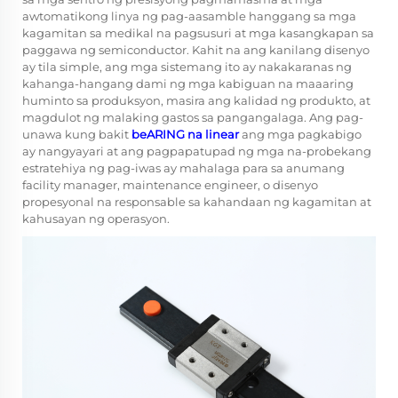
awtomatikong linya ng pag-aasamble hanggang sa mga
kagamitan sa medikal na pagsusuri at mga kasangkapan sa
paggawa ng semiconductor. Kahit na ang kanilang disenyo
ay tila simple, ang mga sistemang ito ay nakakaranas ng
kahanga-hangang dami ng mga kabiguan na maaaring
huminto sa produksyon, masira ang kalidad ng produkto, at
magdulot ng malaking gastos sa pangangalaga. Ang pag-
unawa kung bakit
beARING na linear
ang mga pagkabigo
ay nangyayari at ang pagpapatupad ng mga na-probekang
estratehiya ng pag-iwas ay mahalaga para sa anumang
facility manager, maintenance engineer, o disenyo
propesyonal na responsable sa kahandaan ng kagamitan at
kahusayan ng operasyon.