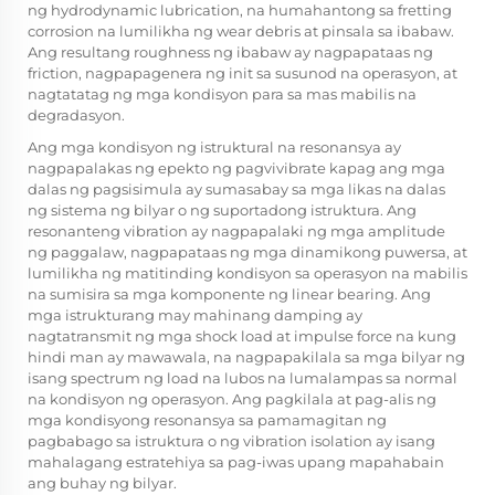
ng hydrodynamic lubrication, na humahantong sa fretting
corrosion na lumilikha ng wear debris at pinsala sa ibabaw.
Ang resultang roughness ng ibabaw ay nagpapataas ng
friction, nagpapagenera ng init sa susunod na operasyon, at
nagtatatag ng mga kondisyon para sa mas mabilis na
degradasyon.
Ang mga kondisyon ng istruktural na resonansya ay
nagpapalakas ng epekto ng pagvivibrate kapag ang mga
dalas ng pagsisimula ay sumasabay sa mga likas na dalas
ng sistema ng bilyar o ng suportadong istruktura. Ang
resonanteng vibration ay nagpapalaki ng mga amplitude
ng paggalaw, nagpapataas ng mga dinamikong puwersa, at
lumilikha ng matitinding kondisyon sa operasyon na mabilis
na sumisira sa mga komponente ng linear bearing. Ang
mga istrukturang may mahinang damping ay
nagtatransmit ng mga shock load at impulse force na kung
hindi man ay mawawala, na nagpapakilala sa mga bilyar ng
isang spectrum ng load na lubos na lumalampas sa normal
na kondisyon ng operasyon. Ang pagkilala at pag-alis ng
mga kondisyong resonansya sa pamamagitan ng
pagbabago sa istruktura o ng vibration isolation ay isang
mahalagang estratehiya sa pag-iwas upang mapahabain
ang buhay ng bilyar.