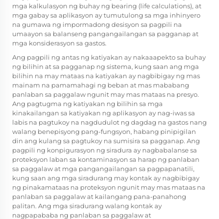
mga kalkulasyon ng buhay ng bearing (life calculations), at
mga gabay sa aplikasyon ay tumutulong sa mga inhinyero
na gumawa ng impormadong desisyon sa pagpili na
umaayon sa balanseng pangangailangan sa pagganap at
mga konsiderasyon sa gastos.
Ang pagpili ng antas ng katiyakan ay nakaaapekto sa buhay
ng bilihin at sa pagganap ng sistema, kung saan ang mga
bilihin na may mataas na katiyakan ay nagbibigay ng mas
mainam na pamamahagi ng beban at mas mababang
panlaban sa paggalaw ngunit may mas mataas na presyo.
Ang pagtugma ng katiyakan ng bilihin sa mga
kinakailangan sa katiyakan ng aplikasyon ay nag-iwas sa
labis na pagtukoy na nagdudulot ng dagdag na gastos nang
walang benepisyong pang-fungsyon, habang pinipigilan
din ang kulang sa pagtukoy na sumisira sa pagganap. Ang
pagpili ng konpigurasyon ng siradura ay nagbabalanse sa
proteksyon laban sa kontaminasyon sa harap ng panlaban
sa paggalaw at mga pangangailangan sa pagpapanatili,
kung saan ang mga siradurang may kontak ay nagbibigay
ng pinakamataas na proteksyon ngunit may mas mataas na
panlaban sa paggalaw at kailangang pana-panahong
palitan. Ang mga siradurang walang kontak ay
nagpapababa ng panlaban sa paggalaw at