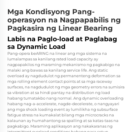
Mga Kondisyong Pang-
operasyon na Nagpapabilis ng
Pagkasira ng Linear Bearing
Labis na Paglo-load at Paglabag
sa Dynamic Load
Pang-opera
beARING na linear
ang mga sistema na
lumalampas sa kanilang rated load capacity ay
nagpapakilos ng maraming mekanismo ng pagkabigo na
malaki ang bawas sa kanilang service life. Ang static
overload ay nagdudulot ng permanenteng deformation sa
mga rolling element contact points at sa mga raceway
surfaces, na nagdudulot ng mga geometry errors na sumisira
sa vibration at sa hindi pantay na distribution ng load
habang tumatakbo nang normal. Ang dynamic overloading
habang nag-a-accelerate, nagde-decelerate, o nangyayari
ang mga shock loading event ay lumilikha ng subsurface
fatigue stress na kumakalat bilang mga microcracks na
kalaunan ay humahantong sa spalling at sa katas-taas na
pagkabigo. Maraming aplikasyon ang nakakaranas ng
intermittent overload conditions habang nasa setup,