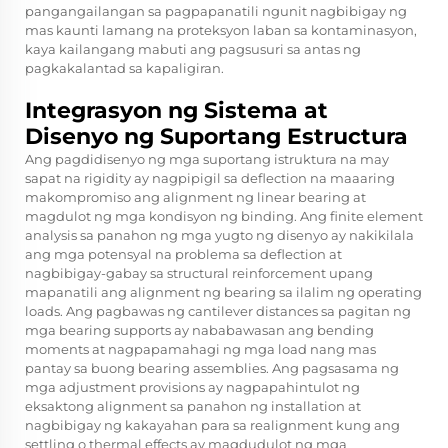
pangangailangan sa pagpapanatili ngunit nagbibigay ng
mas kaunti lamang na proteksyon laban sa kontaminasyon,
kaya kailangang mabuti ang pagsusuri sa antas ng
pagkakalantad sa kapaligiran.
Integrasyon ng Sistema at
Disenyo ng Suportang Estructura
Ang pagdidisenyo ng mga suportang istruktura na may
sapat na rigidity ay nagpipigil sa deflection na maaaring
makompromiso ang alignment ng linear bearing at
magdulot ng mga kondisyon ng binding. Ang finite element
analysis sa panahon ng mga yugto ng disenyo ay nakikilala
ang mga potensyal na problema sa deflection at
nagbibigay-gabay sa structural reinforcement upang
mapanatili ang alignment ng bearing sa ilalim ng operating
loads. Ang pagbawas ng cantilever distances sa pagitan ng
mga bearing supports ay nababawasan ang bending
moments at nagpapamahagi ng mga load nang mas
pantay sa buong bearing assemblies. Ang pagsasama ng
mga adjustment provisions ay nagpapahintulot ng
eksaktong alignment sa panahon ng installation at
nagbibigay ng kakayahan para sa realignment kung ang
settling o thermal effects ay magdudulot ng mga