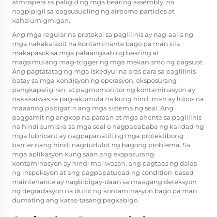
atmospera sa paligid ng mga bearing assembly, na
nagpipigil sa pagsusupling ng airborne particles at
kahalumigmigan.
Ang mga regular na protokol sa paglilinis ay nag-aalis ng
mga nakakalapit na kontaminante bago pa man sila
makapasok sa mga palaangkab ng bearing at
magsimulang mag-trigger ng mga mekanismo ng pagsuot.
Ang pagtatatag ng mga iskedyul na oras para sa paglilinis
batay sa mga kondisyon ng operasyon, eksposurang
pangkapaligiran, at pagmomonitor ng kontaminasyon ay
nakakaiwas sa pag-akumula na kung hindi man ay lubos na
maaaring pabigatin ang mga sistema ng seal. Ang
paggamit ng angkop na paraan at mga ahente sa paglilinis
na hindi sumisira sa mga seal o nagpapababa ng kalidad ng
mga lubricant ay nagpapanatili ng mga protektibong
barrier nang hindi nagdudulot ng bagong problema. Sa
mga aplikasyon kung saan ang eksposurang
kontaminasyon ay hindi maiiwasan, ang pagtaas ng dalas
ng inspeksyon at ang pagpapatupad ng condition-based
maintenance ay nagbibigay-daan sa maagang deteksyon
ng degradasyon na dulot ng kontaminasyon bago pa man
dumating ang katas-tasang pagkabigo.