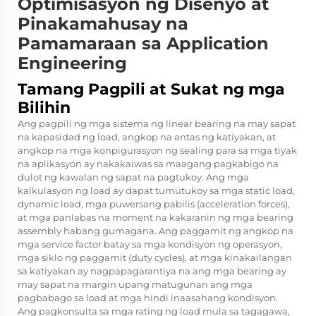
Optimisasyon ng Disenyo at
Pinakamahusay na
Pamamaraan sa Application
Engineering
Tamang Pagpili at Sukat ng mga
Bilihin
Ang pagpili ng mga sistema ng linear bearing na may sapat
na kapasidad ng load, angkop na antas ng katiyakan, at
angkop na mga konpigurasyon ng sealing para sa mga tiyak
na aplikasyon ay nakakaiwas sa maagang pagkabigo na
dulot ng kawalan ng sapat na pagtukoy. Ang mga
kalkulasyon ng load ay dapat tumutukoy sa mga static load,
dynamic load, mga puwersang pabilis (acceleration forces),
at mga panlabas na moment na kakaranin ng mga bearing
assembly habang gumagana. Ang paggamit ng angkop na
mga service factor batay sa mga kondisyon ng operasyon,
mga siklo ng paggamit (duty cycles), at mga kinakailangan
sa katiyakan ay nagpapagarantiya na ang mga bearing ay
may sapat na margin upang matugunan ang mga
pagbabago sa load at mga hindi inaasahang kondisyon.
Ang pagkonsulta sa mga rating ng load mula sa tagagawa,