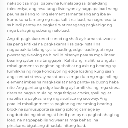
nakabolt sa mga ibabaw na lumalabag sa itinakdang
toleransiya, ang resultang distorsyon ay nagpapaload nang
pauna sa ilang rolling element samantalang ang iba ay
kumukuha lamang ng napakaliit na load, na nagreresulta
sa hindi pantay na pagkasira at maagang pagkabigo ng
mga bahaging sobrang naloload.
Ang di-pagkakasunod-sunod ng shaft ay kumakatawan sa
isa pang kritikal na pagkakamali sa pag-install na
nagpapakita bilang cyclic loading, edge loading, at mga
pwersang skewing na hindi idinisenyo para sa mga linear
bearing system na tanggapin. Kahit ang maliit na angular
misalignment sa pagitan ng shaft at ng axis ng bearing ay
lumilikha ng mga kondisyon ng edge loading kung saan
ang contact stress ay nakatuon sa mga dulo ng mga rolling
element imbes na magkakalat nang pantay sa buong haba
nito. Ang ganitong edge loading ay lumilikha ng mga stress
risers na nagsisimula ng mga fatigue cracks, spalling, at
mabilis na pagkasira ng mga surface ng raceway. Ang
parallel misalignment sa pagitan ng maraming bearing
block na sumusuporta sa isang solong carriage ay
nagdudulot ng binding at hindi pantay na pagbabahagi ng
load, na nagpapabilis ng wear sa mga bahagi na
pinakamabigat ang dinadala nitong load.