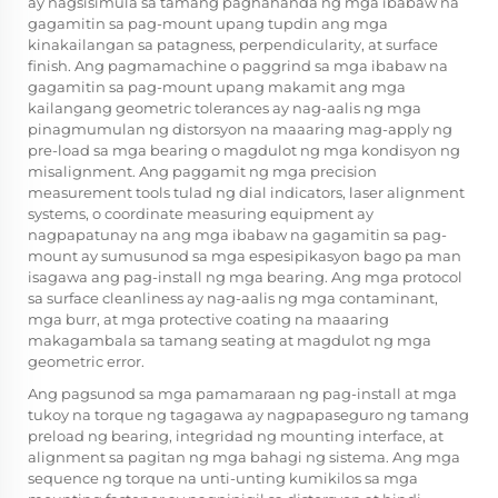
ay nagsisimula sa tamang paghahanda ng mga ibabaw na
gagamitin sa pag-mount upang tupdin ang mga
kinakailangan sa patagness, perpendicularity, at surface
finish. Ang pagmamachine o paggrind sa mga ibabaw na
gagamitin sa pag-mount upang makamit ang mga
kailangang geometric tolerances ay nag-aalis ng mga
pinagmumulan ng distorsyon na maaaring mag-apply ng
pre-load sa mga bearing o magdulot ng mga kondisyon ng
misalignment. Ang paggamit ng mga precision
measurement tools tulad ng dial indicators, laser alignment
systems, o coordinate measuring equipment ay
nagpapatunay na ang mga ibabaw na gagamitin sa pag-
mount ay sumusunod sa mga espesipikasyon bago pa man
isagawa ang pag-install ng mga bearing. Ang mga protocol
sa surface cleanliness ay nag-aalis ng mga contaminant,
mga burr, at mga protective coating na maaaring
makagambala sa tamang seating at magdulot ng mga
geometric error.
Ang pagsunod sa mga pamamaraan ng pag-install at mga
tukoy na torque ng tagagawa ay nagpapaseguro ng tamang
preload ng bearing, integridad ng mounting interface, at
alignment sa pagitan ng mga bahagi ng sistema. Ang mga
sequence ng torque na unti-unting kumikilos sa mga