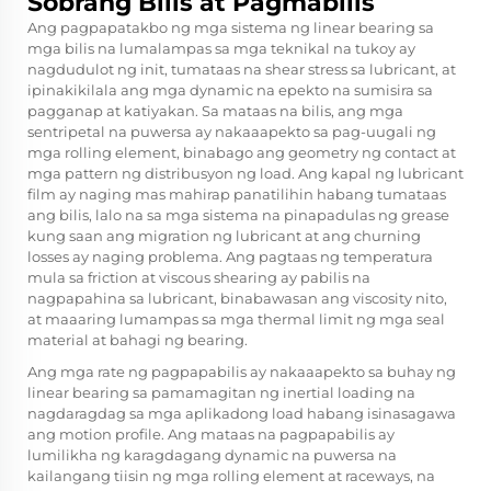
Sobrang Bilis at Pagmabilis
Ang pagpapatakbo ng mga sistema ng linear bearing sa
mga bilis na lumalampas sa mga teknikal na tukoy ay
nagdudulot ng init, tumataas na shear stress sa lubricant, at
ipinakikilala ang mga dynamic na epekto na sumisira sa
pagganap at katiyakan. Sa mataas na bilis, ang mga
sentripetal na puwersa ay nakaaapekto sa pag-uugali ng
mga rolling element, binabago ang geometry ng contact at
mga pattern ng distribusyon ng load. Ang kapal ng lubricant
film ay naging mas mahirap panatilihin habang tumataas
ang bilis, lalo na sa mga sistema na pinapadulas ng grease
kung saan ang migration ng lubricant at ang churning
losses ay naging problema. Ang pagtaas ng temperatura
mula sa friction at viscous shearing ay pabilis na
nagpapahina sa lubricant, binabawasan ang viscosity nito,
at maaaring lumampas sa mga thermal limit ng mga seal
material at bahagi ng bearing.
Ang mga rate ng pagpapabilis ay nakaaapekto sa buhay ng
linear bearing sa pamamagitan ng inertial loading na
nagdaragdag sa mga aplikadong load habang isinasagawa
ang motion profile. Ang mataas na pagpapabilis ay
lumilikha ng karagdagang dynamic na puwersa na
kailangang tiisin ng mga rolling element at raceways, na