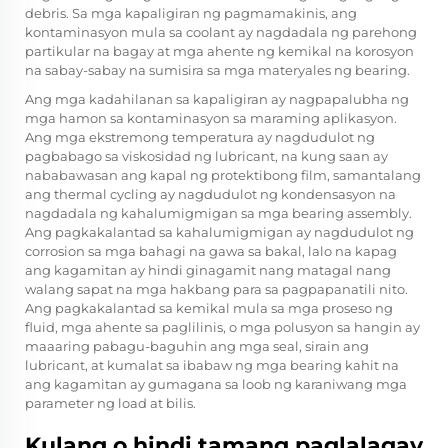
debris. Sa mga kapaligiran ng pagmamakinis, ang
kontaminasyon mula sa coolant ay nagdadala ng parehong
partikular na bagay at mga ahente ng kemikal na korosyon
na sabay-sabay na sumisira sa mga materyales ng bearing.
Ang mga kadahilanan sa kapaligiran ay nagpapalubha ng
mga hamon sa kontaminasyon sa maraming aplikasyon.
Ang mga ekstremong temperatura ay nagdudulot ng
pagbabago sa viskosidad ng lubricant, na kung saan ay
nababawasan ang kapal ng protektibong film, samantalang
ang thermal cycling ay nagdudulot ng kondensasyon na
nagdadala ng kahalumigmigan sa mga bearing assembly.
Ang pagkakalantad sa kahalumigmigan ay nagdudulot ng
corrosion sa mga bahagi na gawa sa bakal, lalo na kapag
ang kagamitan ay hindi ginagamit nang matagal nang
walang sapat na mga hakbang para sa pagpapanatili nito.
Ang pagkakalantad sa kemikal mula sa mga proseso ng
fluid, mga ahente sa paglilinis, o mga polusyon sa hangin ay
maaaring pabagu-baguhin ang mga seal, sirain ang
lubricant, at kumalat sa ibabaw ng mga bearing kahit na
ang kagamitan ay gumagana sa loob ng karaniwang mga
parameter ng load at bilis.
Kulang o hindi tamang paglalagay