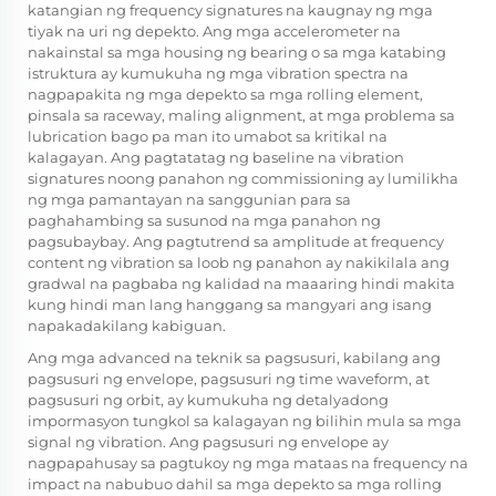
katangian ng frequency signatures na kaugnay ng mga
tiyak na uri ng depekto. Ang mga accelerometer na
nakainstal sa mga housing ng bearing o sa mga katabing
istruktura ay kumukuha ng mga vibration spectra na
nagpapakita ng mga depekto sa mga rolling element,
pinsala sa raceway, maling alignment, at mga problema sa
lubrication bago pa man ito umabot sa kritikal na
kalagayan. Ang pagtatatag ng baseline na vibration
signatures noong panahon ng commissioning ay lumilikha
ng mga pamantayan na sanggunian para sa
paghahambing sa susunod na mga panahon ng
pagsubaybay. Ang pagtutrend sa amplitude at frequency
content ng vibration sa loob ng panahon ay nakikilala ang
gradwal na pagbaba ng kalidad na maaaring hindi makita
kung hindi man lang hanggang sa mangyari ang isang
napakadakilang kabiguan.
Ang mga advanced na teknik sa pagsusuri, kabilang ang
pagsusuri ng envelope, pagsusuri ng time waveform, at
pagsusuri ng orbit, ay kumukuha ng detalyadong
impormasyon tungkol sa kalagayan ng bilihin mula sa mga
signal ng vibration. Ang pagsusuri ng envelope ay
nagpapahusay sa pagtukoy ng mga mataas na frequency na
impact na nabubuo dahil sa mga depekto sa mga rolling