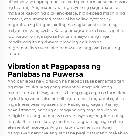
effectively ay nagpapataas sa load spectrum na nararanasan
ng bearing. Ang mabilis na mga cycle ng pagpapabilis sa
mga aplikasyon ng pick-and-place, high-speed machining
centers, at automated material handling systems ay
nagbubuo ng fatigue loading na nagkakalat sa loob ng
milyon-milyong cycles. Kapag pinagsama sa hindi sapat na
lubrication o mga isyu sa kontaminasyon, ang mga
kondisyong ito ng dynamic loading ay lubos na
nagpapabilis sa wear at binabawasan ang oras bago ang
failure.
Vibration at Pagpapasa ng
Panlabas na Puwersa
Ang panlabas na vibrasyon na naipapasa sa pamamagitan
ng mga istrukturang pang-mount ay nagdudulot ng
mataas-na-kadalisayan na siklikong pagkarga na lumilikha
ng fretting wear, false brinelling, at pinsalang pambigat sa
mga linear bearing assembly. Kapag ang kagamitan ay
naka-istandby habang gumagana ang mga makina sa
paligid nito, ang naipapasa na vibrasyon ay nagdudulot ng
napakaliit na oscillatory motion sa pagitan ng mga rolling
element at raceways. Ang mikro-movement na ito ay
nangyayari nang walang sapat na paglipat upang makabuo