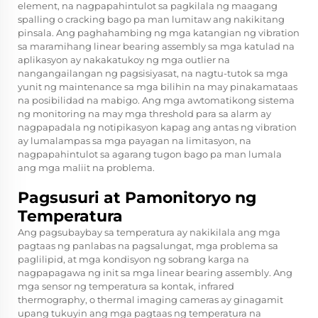
element, na nagpapahintulot sa pagkilala ng maagang
spalling o cracking bago pa man lumitaw ang nakikitang
pinsala. Ang paghahambing ng mga katangian ng vibration
sa maramihang linear bearing assembly sa mga katulad na
aplikasyon ay nakakatukoy ng mga outlier na
nangangailangan ng pagsisiyasat, na nagtu-tutok sa mga
yunit ng maintenance sa mga bilihin na may pinakamataas
na posibilidad na mabigo. Ang mga awtomatikong sistema
ng monitoring na may mga threshold para sa alarm ay
nagpapadala ng notipikasyon kapag ang antas ng vibration
ay lumalampas sa mga payagan na limitasyon, na
nagpapahintulot sa agarang tugon bago pa man lumala
ang mga maliit na problema.
Pagsusuri at Pamonitoryo ng
Temperatura
Ang pagsubaybay sa temperatura ay nakikilala ang mga
pagtaas ng panlabas na pagsalungat, mga problema sa
paglilipid, at mga kondisyon ng sobrang karga na
nagpapagawa ng init sa mga linear bearing assembly. Ang
mga sensor ng temperatura sa kontak, infrared
thermography, o thermal imaging cameras ay ginagamit
upang tukuyin ang mga pagtaas ng temperatura na