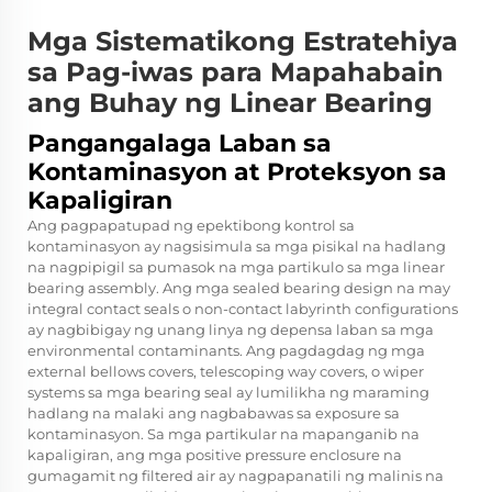
Mga Sistematikong Estratehiya
sa Pag-iwas para Mapahabain
ang Buhay ng Linear Bearing
Pangangalaga Laban sa
Kontaminasyon at Proteksyon sa
Kapaligiran
Ang pagpapatupad ng epektibong kontrol sa
kontaminasyon ay nagsisimula sa mga pisikal na hadlang
na nagpipigil sa pumasok na mga partikulo sa mga linear
bearing assembly. Ang mga sealed bearing design na may
integral contact seals o non-contact labyrinth configurations
ay nagbibigay ng unang linya ng depensa laban sa mga
environmental contaminants. Ang pagdagdag ng mga
external bellows covers, telescoping way covers, o wiper
systems sa mga bearing seal ay lumilikha ng maraming
hadlang na malaki ang nagbabawas sa exposure sa
kontaminasyon. Sa mga partikular na mapanganib na
kapaligiran, ang mga positive pressure enclosure na
gumagamit ng filtered air ay nagpapanatili ng malinis na