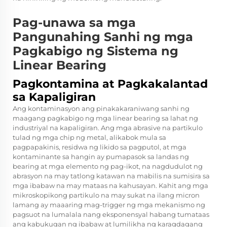
Pag-unawa sa mga
Pangunahing Sanhi ng mga
Pagkabigo ng Sistema ng
Linear Bearing
Pagkontamina at Pagkakalantad
sa Kapaligiran
Ang kontaminasyon ang pinakakaraniwang sanhi ng
maagang pagkabigo ng mga linear bearing sa lahat ng
industriyal na kapaligiran. Ang mga abrasive na partikulo
tulad ng mga chip ng metal, alikabok mula sa
pagpapakinis, residwa ng likido sa pagputol, at mga
kontaminante sa hangin ay pumapasok sa landas ng
bearing at mga elemento ng pag-ikot, na nagdudulot ng
abrasyon na may tatlong katawan na mabilis na sumisira sa
mga ibabaw na may mataas na kahusayan. Kahit ang mga
mikroskopikong partikulo na may sukat na ilang micron
lamang ay maaaring mag-trigger ng mga mekanismo ng
pagsuot na lumalala nang eksponensyal habang tumataas
ang kabukugan ng ibabaw at lumilikha ng karagdagang