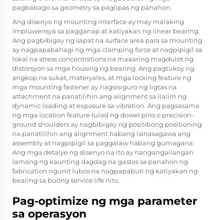
pagbabago sa geometry sa paglipas ng panahon.
Ang disenyo ng mounting interface ay may malaking
impluwensya sa pagganap at katiyakan ng linear bearing.
Ang pagbibigay ng sapat na surface area para sa mounting
ay nagpapabahagi ng mga clamping force at nagpipigil sa
lokal na stress concentrations na maaaring magdulot ng
distorsyon sa mga housing ng bearing. Ang pagtukoy ng
angkop na sukat, materyales, at mga locking feature ng
mga mounting fastener ay nagsisiguro ng ligtas na
attachment na panatilihin ang alignment sa ilalim ng
dynamic loading at exposure sa vibration. Ang pagsasama
ng mga location feature tulad ng dowel pins o precision-
ground shoulders ay nagbibigay ng positibong positioning
na panatilihin ang alignment habang isinasagawa ang
assembly at nagpipigil sa paggalaw habang gumagana.
Ang mga detalye ng disenyo na ito ay nangangailangan
lamang ng kaunting dagdag na gastos sa panahon ng
fabrication ngunit lubos na nagpapabuti ng katiyakan ng
bearing sa buong service life nito.
Pag-optimize ng mga parameter
sa operasyon