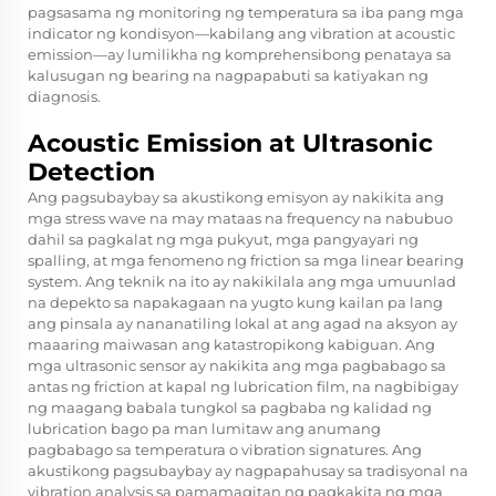
pagsasama ng monitoring ng temperatura sa iba pang mga
indicator ng kondisyon—kabilang ang vibration at acoustic
emission—ay lumilikha ng komprehensibong penataya sa
kalusugan ng bearing na nagpapabuti sa katiyakan ng
diagnosis.
Acoustic Emission at Ultrasonic
Detection
Ang pagsubaybay sa akustikong emisyon ay nakikita ang
mga stress wave na may mataas na frequency na nabubuo
dahil sa pagkalat ng mga pukyut, mga pangyayari ng
spalling, at mga fenomeno ng friction sa mga linear bearing
system. Ang teknik na ito ay nakikilala ang mga umuunlad
na depekto sa napakagaan na yugto kung kailan pa lang
ang pinsala ay nananatiling lokal at ang agad na aksyon ay
maaaring maiwasan ang katastropikong kabiguan. Ang
mga ultrasonic sensor ay nakikita ang mga pagbabago sa
antas ng friction at kapal ng lubrication film, na nagbibigay
ng maagang babala tungkol sa pagbaba ng kalidad ng
lubrication bago pa man lumitaw ang anumang
pagbabago sa temperatura o vibration signatures. Ang
akustikong pagsubaybay ay nagpapahusay sa tradisyonal na
vibration analysis sa pamamagitan ng pagkakita ng mga