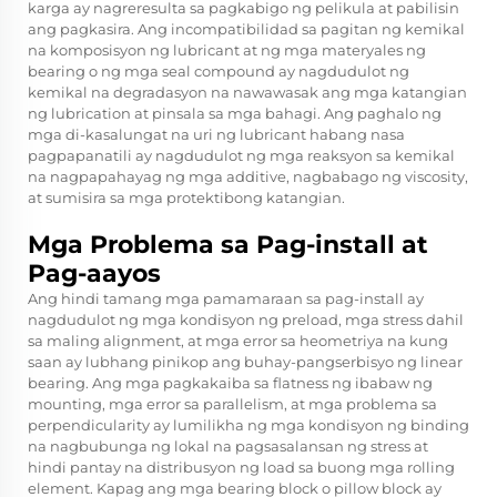
karga ay nagreresulta sa pagkabigo ng pelikula at pabilisin
ang pagkasira. Ang incompatibilidad sa pagitan ng kemikal
na komposisyon ng lubricant at ng mga materyales ng
bearing o ng mga seal compound ay nagdudulot ng
kemikal na degradasyon na nawawasak ang mga katangian
ng lubrication at pinsala sa mga bahagi. Ang paghalo ng
mga di-kasalungat na uri ng lubricant habang nasa
pagpapanatili ay nagdudulot ng mga reaksyon sa kemikal
na nagpapahayag ng mga additive, nagbabago ng viscosity,
at sumisira sa mga protektibong katangian.
Mga Problema sa Pag-install at
Pag-aayos
Ang hindi tamang mga pamamaraan sa pag-install ay
nagdudulot ng mga kondisyon ng preload, mga stress dahil
sa maling alignment, at mga error sa heometriya na kung
saan ay lubhang pinikop ang buhay-pangserbisyo ng linear
bearing. Ang mga pagkakaiba sa flatness ng ibabaw ng
mounting, mga error sa parallelism, at mga problema sa
perpendicularity ay lumilikha ng mga kondisyon ng binding
na nagbubunga ng lokal na pagsasalansan ng stress at
hindi pantay na distribusyon ng load sa buong mga rolling
element. Kapag ang mga bearing block o pillow block ay