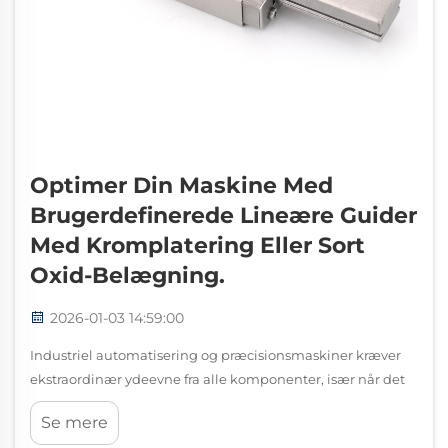
Optimer Din Maskine Med
Brugerdefinerede Lineære Guider
Med Kromplatering Eller Sort
Oxid-Belægning.
2026-01-03 14:59:00
Industriel automatisering og præcisionsmaskiner kræver
ekstraordinær ydeevne fra alle komponenter, især når det
gælder bevægelsesstyringssystemer. En højkvalitet lineær
Se mere
guide fungerer som rygraden i utallige