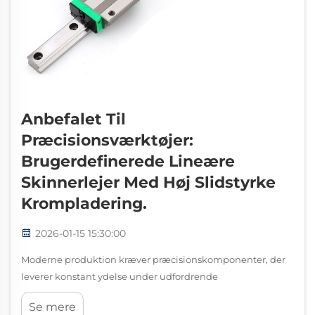
Anbefalet Til
Præcisionsværktøjer:
Brugerdefinerede Lineære
Skinnerlejer Med Høj Slidstyrke
Krompladering.
2026-01-15 15:30:00
Moderne produktion kræver præcisionskomponenter, der
leverer konstant ydelse under udfordrende
driftsbetingelser. Lineære skinnerlejer repræsenterer et
Se mere
vigtigt fremskridt i bevægelsesstyringsteknologi og giver