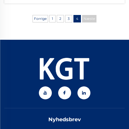
produktionsapplikationer og leverer...
Forrige
1
2
3
4
Næste
Nyhedsbrev