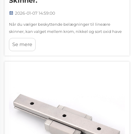
Skinner.
2026-01-07 14:59:00
Når du vælger beskyttende belægninger til lineære
skinner, kan valget mellem krom, nikkel og sort oxid have
betydelig indflydelse på ydeevnen, levetiden og
Se mere
omkostningseffektiviteten af dit lineære
bevægelsessystem. Disse belægninger fungerer som
afgørende barrièrer...