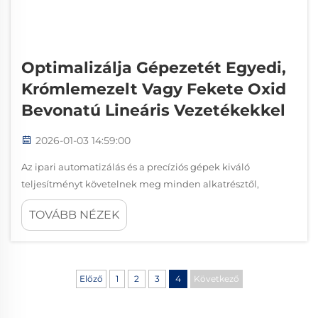
Optimalizálja Gépezetét Egyedi,
Krómlemezelt Vagy Fekete Oxid
Bevonatú Lineáris Vezetékekkel
2026-01-03 14:59:00
Az ipari automatizálás és a precíziós gépek kiváló
teljesítményt követelnek meg minden alkatrésztől,
különösen a mozgásvezérlő rendszerek esetében. Egy
TOVÁBB NÉZEK
minőségi lineáris vezető számos gyártási alkalmazás
gerincét képezi, és megbízható, pontos mozgást biztosít...
Előző
1
2
3
4
Következő