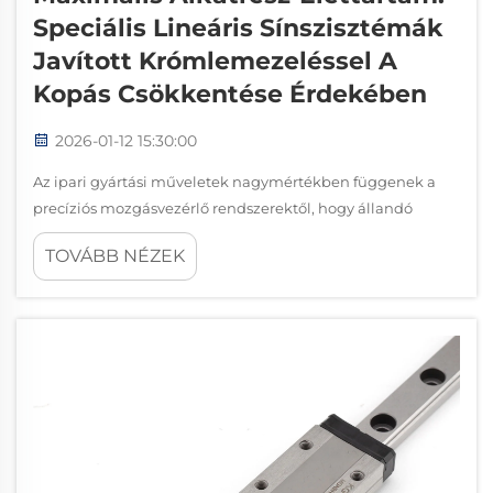
Speciális Lineáris Sínszisztémák
Javított Krómlemezeléssel A
Kopás Csökkentése Érdekében
2026-01-12 15:30:00
Az ipari gyártási műveletek nagymértékben függenek a
precíziós mozgásvezérlő rendszerektől, hogy állandó
termékminőséget és üzemeltetési hatékonyságot
TOVÁBB NÉZEK
biztosítsanak. Amikor mechanikus alkatrészek túlzott
kopást vagy idő előtti meghibásodást tapasztalnak, a
termelés leállása következhet be...