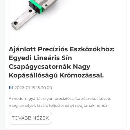
Ajánlott Precíziós Eszközökhöz:
Egyedi Lineáris Sín
Csapágycsatornák Nagy
Kopásállóságú Krómozással.
2026-01-15 15:30:00
A modern gyártás olyan precíziós alkatrészeket követel
meg, amelyek kiváló teljesítményt nyújtanak nehéz
üzemeltetési körülmények között is. A lineáris
TOVÁBB NÉZEK
síncsapágycsatornák a mozgásvezérlési technológia egyik
kritikus fejlődését jelentik, biztosítva kiváló pontosságot és