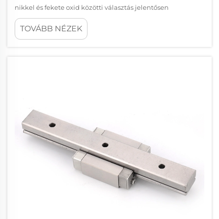
nikkel és fekete oxid közötti választás jelentősen
befolyásolhatja lineáris mozgási rendszered teljesítményét,
TOVÁBB NÉZEK
élettartamát és költséghatékonyságát. Ezek a bevonatok
kritikus védelmi rétegekként szolgálnak...