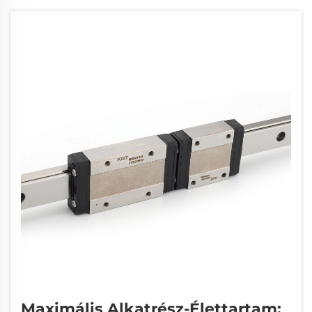
tartósságot...
Maximális Alkatrész-Élettartam: