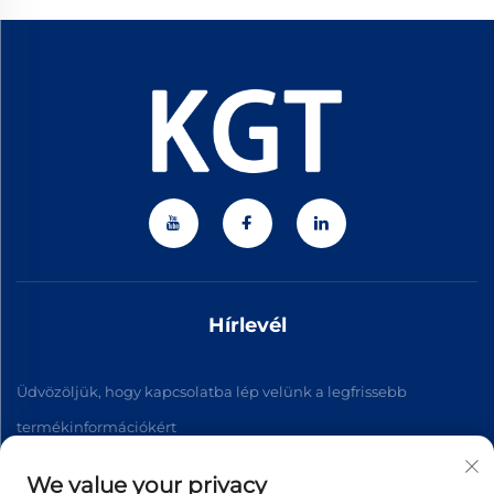
Hírlevél
Üdvözöljük, hogy kapcsolatba lép velünk a legfrissebb
termékinformációkért
We value your privacy