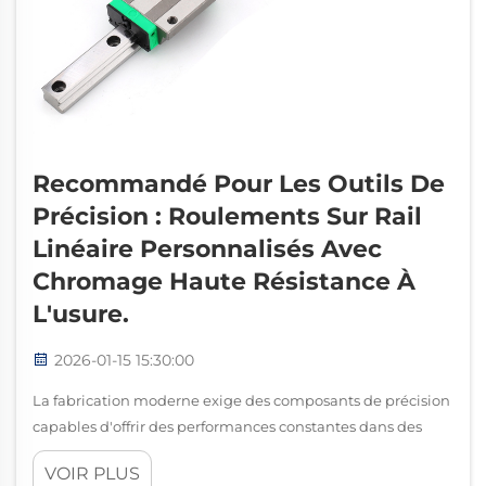
Recommandé Pour Les Outils De
Précision : Roulements Sur Rail
Linéaire Personnalisés Avec
Chromage Haute Résistance À
L'usure.
2026-01-15 15:30:00
La fabrication moderne exige des composants de précision
capables d'offrir des performances constantes dans des
conditions de fonctionnement difficiles. Les roulements sur
VOIR PLUS
rail linéaire représentent une avancée essentielle dans la