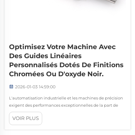
Optimisez Votre Machine Avec
Des Guides Linéaires
Personnalisés Dotés De Finitions
Chromées Ou D'oxyde Noir.
2026-01-03 14:59:00
L'automatisation industrielle et les machines de précision
exigent des performances exceptionnelles de la part de
chaque composant, particulièrement en ce qui concerne
VOIR PLUS
les systèmes de contrôle de mouvement. Un guide linéaire
de haute qualité constitue la colonne vertébrale de
nombreuses applications de fabrication, offrant...