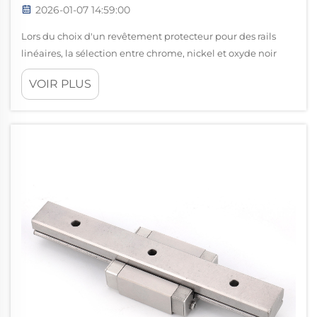
2026-01-07 14:59:00
Lors du choix d'un revêtement protecteur pour des rails
linéaires, la sélection entre chrome, nickel et oxyde noir
peut influencer considérablement les performances, la
VOIR PLUS
longévité et la rentabilité de votre système de mouvement
linéaire. Ces revêtements constituent des barrières
critiques...