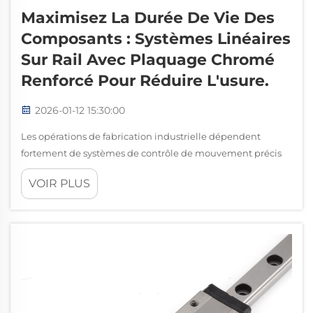
Maximisez La Durée De Vie Des
Composants : Systèmes Linéaires
Sur Rail Avec Plaquage Chromé
Renforcé Pour Réduire L'usure.
2026-01-12 15:30:00
Les opérations de fabrication industrielle dépendent
fortement de systèmes de contrôle de mouvement précis
pour maintenir une qualité constante des produits et une
VOIR PLUS
efficacité opérationnelle. Lorsque les composants
mécaniques subissent une usure excessive ou une
défaillance prématurée, les arrêts de production
s'accumulent...