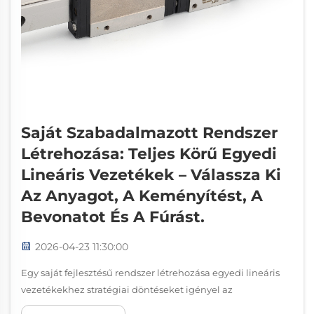
Saját Szabadalmazott Rendszer
Létrehozása: Teljes Körű Egyedi
Lineáris Vezetékek – Válassza Ki
Az Anyagot, A Keményítést, A
Bevonatot És A Fúrást.
2026-04-23 11:30:00
Egy saját fejlesztésű rendszer létrehozása egyedi lineáris
vezetékekhez stratégiai döntéseket igényel az
anyagválasztás, a kemítési eljárások, a bevonatolási