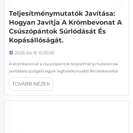
Teljesítménymutatók Javítása:
Hogyan Javítja A Krómbevonat A
Csúszópántok Súrlódását És
Kopásállóságát.
2026-04-15 10:30:00
A krómbevonat a csúszópántok teljesítménymutatóinak
javítására szolgáló egyik leghatékonyabb felületkezelési
módszer, amely jelentős javulást eredményez a súrlódás
TOVÁBB NÉZEK
csökkentésében és a kopásállóságban. Amikor lineáris
mozgáshoz használt csúszópántokra alkalmazzák...