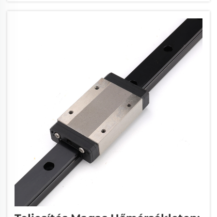
lineáris mozgást…