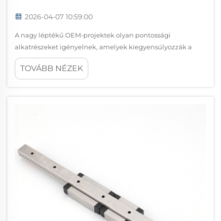
2026-04-07 10:59:00
A nagy léptékű OEM-projektek olyan pontossági
alkatrészeket igényelnek, amelyek kiegyensúlyozzák a
minőséget és a költséghatékonyságot, így a csúszópánt
TOVÁBB NÉZEK
választása döntő fontosságú a gyártási sikerek eléréséhez.
Amikor a mennyiségi igények száz vagy ezer egységre
emelkednek, a hagyományos p...