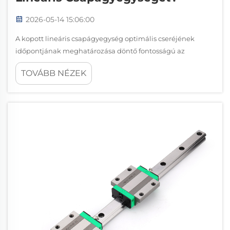
2026-05-14 15:06:00
A kopott lineáris csapágyegység optimális cseréjének
időpontjának meghatározása döntő fontosságú az
üzemelési hatékonyság fenntartásához, a katasztrofális
TOVÁBB NÉZEK
berendezéshibák megelőzéséhez és a karbantartási
költségek kontrollálásához. A lineáris csapágyrendszerek
tervezése…