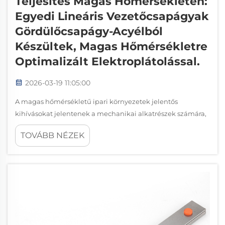
Teljesítés Magas Hőmérsékleten:
Egyedi Lineáris Vezetőcsapágyak
Gördülőcsapágy-Acyélból
Készültek, Magas Hőmérsékletre
Optimalizált Elektroplátolással.
2026-03-19 11:05:00
A magas hőmérsékletű ipari környezetek jelentős
kihívásokat jelentenek a mechanikai alkatrészek számára,
különösen akkor, ha pontos lineáris mozgás szükséges.
TOVÁBB NÉZEK
Speciális csapágyacélból készített, magas hőmérsékletre
optimalizált védőréteggel ellátott egyedi lineáris
vezetőcsapágyak...