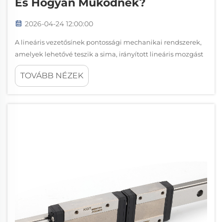
És Hogyan Működnek?
2026-04-24 12:00:00
A lineáris vezetősínek pontossági mechanikai rendszerek,
amelyek lehetővé teszik a sima, irányított lineáris mozgást
számos ipari alkalmazásban. Ezek a kifinomult alkatrészek
TOVÁBB NÉZEK
egy sínből és egy csúszóelem-ből álló szerelvényt alkotnak,
amely pontos pozicionálást biztosít, miközben…