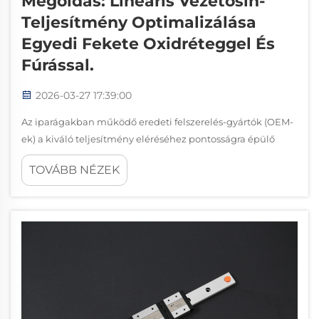
Megoldás: Lineáris Vezetősín-
Teljesítmény Optimalizálása
Egyedi Fekete Oxidréteggel És
Fúrással.
2026-03-27 17:39:00
Az iparágakban működő eredeti felszerelés-gyártók (OEM-
ek) a kiváló teljesítmény eléréséhez pontosságra épülő
mozgási rendszerekre támaszkodnak gépeikben és
TOVÁBB NÉZEK
berendezéseikben. A megfelelő lineáris mozgási
alkatrészek kiválasztása közvetlenül befolyásolja a termék
megbízhatóságát…