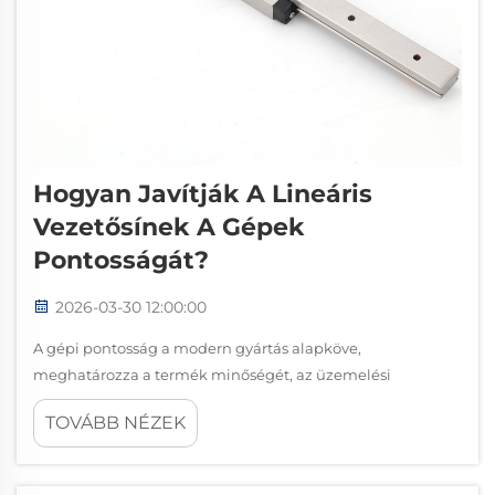
Hogyan Javítják A Lineáris
Vezetősínek A Gépek
Pontosságát?
2026-03-30 12:00:00
A gépi pontosság a modern gyártás alapköve,
meghatározza a termék minőségét, az üzemelési
hatékonyságot és az iparágak versenyelőnyét. A mai
TOVÁBB NÉZEK
igényes gyártási környezetekben a folyamatosan magas
pontosság elérése…