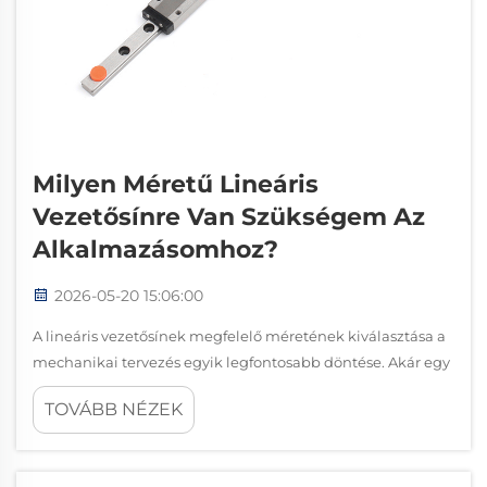
Milyen Méretű Lineáris
Vezetősínre Van Szükségem Az
Alkalmazásomhoz?
2026-05-20 15:06:00
A lineáris vezetősínek megfelelő méretének kiválasztása a
mechanikai tervezés egyik legfontosabb döntése. Akár egy
nagy pontosságú CNC-gépet, akár egy automatizált
TOVÁBB NÉZEK
csomagolósort vagy akár egy nehézüzemű ipari robotot
épít, a … mérete döntően befolyásolja a teljes rendszer
teljesítményét és megbízhatóságát.