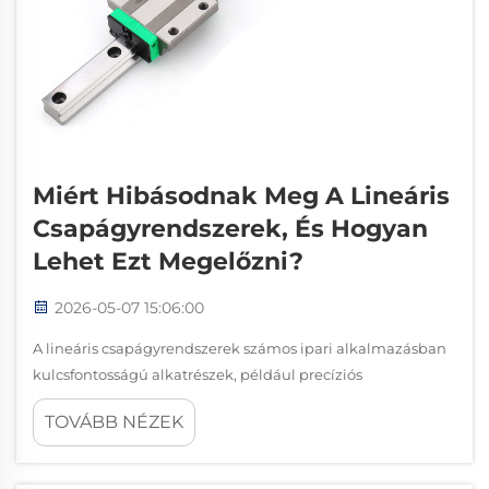
Miért Hibásodnak Meg A Lineáris
Csapágyrendszerek, És Hogyan
Lehet Ezt Megelőzni?
2026-05-07 15:06:00
A lineáris csapágyrendszerek számos ipari alkalmazásban
kulcsfontosságú alkatrészek, például precíziós
megmunkálóközpontokban, automatizált szerelősorokon,
TOVÁBB NÉZEK
orvosi diagnosztikai eszközökön és félvezető-gyártó
berendezéseken. Bár látszólag egyszerűek…