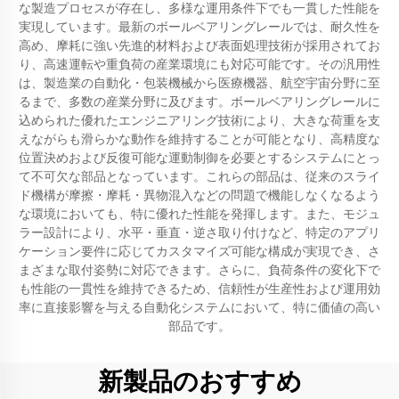
な製造プロセスが存在し、多様な運用条件下でも一貫した性能を
実現しています。最新のボールベアリングレールでは、耐久性を
高め、摩耗に強い先進的材料および表面処理技術が採用されてお
り、高速運転や重負荷の産業環境にも対応可能です。その汎用性
は、製造業の自動化・包装機械から医療機器、航空宇宙分野に至
るまで、多数の産業分野に及びます。ボールベアリングレールに
込められた優れたエンジニアリング技術により、大きな荷重を支
えながらも滑らかな動作を維持することが可能となり、高精度な
位置決めおよび反復可能な運動制御を必要とするシステムにとっ
て不可欠な部品となっています。これらの部品は、従来のスライ
ド機構が摩擦・摩耗・異物混入などの問題で機能しなくなるよう
な環境においても、特に優れた性能を発揮します。また、モジュ
ラー設計により、水平・垂直・逆さ取り付けなど、特定のアプリ
ケーション要件に応じてカスタマイズ可能な構成が実現でき、さ
まざまな取付姿勢に対応できます。さらに、負荷条件の変化下で
も性能の一貫性を維持できるため、信頼性が生産性および運用効
率に直接影響を与える自動化システムにおいて、特に価値の高い
部品です。
新製品のおすすめ