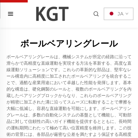
JA
ボールベアリングレール
ボールベアリングレールは、機械システムが所定の経路に沿って
滑らかで高精度な直線運動を実現する方法を革新する、高度な直
線運動ソリューションです。これらの革新的な部品は、堅牢なレ
ール構造内に高精度に加工されたボールベアリングを統合するこ
とで、過酷な産業用途において卓越した性能を発揮します。基本
的な構造は、硬化鋼製のレールと、複数のボールベアリングを内
蔵したベアリングブロックからなり、これらのボールベアリング
が精密に加工された溝に沿ってスムーズに転動することで摩擦を
大幅に低減し、容易な直線運動を可能にします。ボールベアリン
グレールは、多数の自動化システムの基盤として機能し、可動部
品に対して信頼性の高いガイド機能を提供するとともに、長時間
の運転期間にわたって極めて高い位置精度を維持します。この技
術の背景には、各部品が厳密な公差を満たすよう保証する高精度