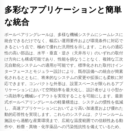
多彩なアプリケーションと簡単
な統合
ボールベアリングレールは、多様な機械システムにシームレスに
統合できるだけでなく、幅広い運用要件および環境条件に対応で
きるという点で、極めて優れた汎用性を示します。これらの適応
性の高い部品は、水平・垂直・逆さ（天井吊り）のいずれの取付
け方向にも構成可能であり、性能を損なうことなく、複雑な三次
元自動化システムへの適用が可能です。標準化された取付けイン
ターフェースとモジュラー設計により、既存設備への統合が簡素
化されるとともに、将来的なシステムの変更や拡張にも柔軟に対
応できます。コンパクトな外形は、設置スペースが限られるアプ
リケーションにおいて空間効率を最大化し、設計者がより小型か
つ高効率な機械レイアウトを実現することを可能にします。最新
式ボールベアリングレールの軽量構造は、システムの慣性を低減
し、高速アプリケーションにおいてより高い加速度および優れた
動的応答性を実現します。これらのシステムは、クリーンルーム
施設から過酷な産業環境まで、広範な温度範囲での信頼性ある動
作や、粉塵・異物・化学薬品への汚染抵抗性を備えているため、