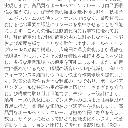
実現します。高品質なボールベアリングレールは自己潤滑
性を備えており、保守作業の頻度を最小限に抑え、技術チ
ームがシステムの常時メンテナンスではなく、業務運営に
おける他の重要な課題にリソースを集中させることを可能
にします。これらの部品は動的負荷にも非常に優れてお
り、静的荷重および移動荷重の両方に対応しながら、性能
および精度を損なうことなく動作します。ボールベアリン
グレールの頑健な構造は、広範囲の温度変化および過酷な
環境条件下においてもその動作特性を維持することを保証
し、多様な産業現場への適用を可能にします。また、静音
性に優れているため、職場の騒音レベルを低減し、高いパ
フォーマンスを維持しつつより快適な作業環境を提供しま
す。設置の柔軟性も大きな利点の一つであり、ボールベア
リングレールは特定の用途要件に応じて、さまざまな方向
および構成で取り付け可能です。モジュラー設計により、
業務ニーズの変化に応じてシステムの拡張または再構成が
容易に行え、長期的な価値および適応性を提供します。高
品質なボールベアリングレールは極めて長い寿命を有し、
数百万サイクルにわたって顕著な性能劣化を示さず、代替
運動ソリューションと比較して優れた投資対効果（ROI）