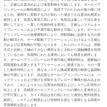
し、正確な位置決めおよび速度制御を可能にします。ボールベア
リングレールの剛性構造により、負荷下でのたわみが最小限に抑
えられ、運用中に変動する力が加わった場合でも位置決め精度を
維持します。高度な製造工程により、各部品は厳しい寸法公差を
満たしており、一貫した性能特性を実現し、正確なシステムキャ
リブレーションおよび予測可能な動作を可能にします。ボールベ
アリングレールの低摩擦動作により、滑動接触に起因する力の変
動が解消され、サーボ駆動アプリケーションにおけるより正確な
力および位置制御が可能になります。これらのシステムは、滑動
方式と比較して極めて少ない摩耗を生じる転がり接触機構を採用
しているため、長期間にわたる運用においても精度を維持しま
す。ボールベアリングレールの予測可能な運動特性は、複数軸の
同期運動を必要とするアプリケーションに最適であり、その一貫
した動作特性により、異なるシステム構成要素間の精密な協調制
御が可能になります。高品質なボールベアリングレールには、バ
ックラッシュおよび遊びを排除するプレロード機構が組み込まれ
ており、これによりさらに位置決め精度およびシステム応答性が
向上します。高精度ボールベアリングレールの優れた直進性およ
び平行度により、ガイド部品は全行程にわたり適切な整列状態を
維持し、システムの精度および信頼性を損なう原因となる固着や
早期摩耗を防止します。