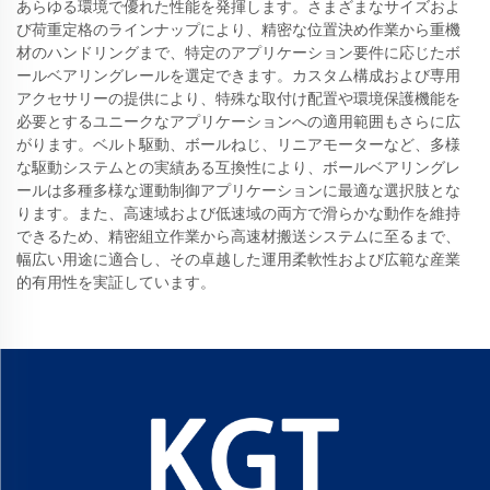
あらゆる環境で優れた性能を発揮します。さまざまなサイズおよ
び荷重定格のラインナップにより、精密な位置決め作業から重機
材のハンドリングまで、特定のアプリケーション要件に応じたボ
ールベアリングレールを選定できます。カスタム構成および専用
アクセサリーの提供により、特殊な取付け配置や環境保護機能を
必要とするユニークなアプリケーションへの適用範囲もさらに広
がります。ベルト駆動、ボールねじ、リニアモーターなど、多様
な駆動システムとの実績ある互換性により、ボールベアリングレ
ールは多種多様な運動制御アプリケーションに最適な選択肢とな
ります。また、高速域および低速域の両方で滑らかな動作を維持
できるため、精密組立作業から高速材搬送システムに至るまで、
幅広い用途に適合し、その卓越した運用柔軟性および広範な産業
的有用性を実証しています。