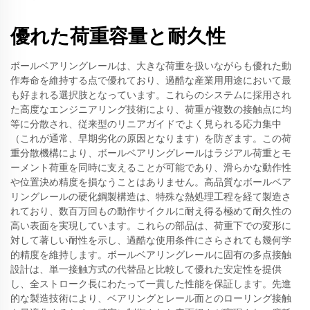
優れた荷重容量と耐久性
ボールベアリングレールは、大きな荷重を扱いながらも優れた動
作寿命を維持する点で優れており、過酷な産業用用途において最
も好まれる選択肢となっています。これらのシステムに採用され
た高度なエンジニアリング技術により、荷重が複数の接触点に均
等に分散され、従来型のリニアガイドでよく見られる応力集中
（これが通常、早期劣化の原因となります）を防ぎます。この荷
重分散機構により、ボールベアリングレールはラジアル荷重とモ
ーメント荷重を同時に支えることが可能であり、滑らかな動作性
や位置決め精度を損なうことはありません。高品質なボールベア
リングレールの硬化鋼製構造は、特殊な熱処理工程を経て製造さ
れており、数百万回もの動作サイクルに耐え得る極めて耐久性の
高い表面を実現しています。これらの部品は、荷重下での変形に
対して著しい耐性を示し、過酷な使用条件にさらされても幾何学
的精度を維持します。ボールベアリングレールに固有の多点接触
設計は、単一接触方式の代替品と比較して優れた安定性を提供
し、全ストローク長にわたって一貫した性能を保証します。先進
的な製造技術により、ベアリングとレール面とのローリング接触