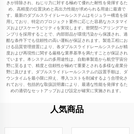
きが排除され、ねじり力に対する極めて優れた耐性を発揮するた
め、高精度の位置決めと高出力性能が求められる用途に最適で
す。最新のダブルスライドレールシステムはモジュラー構造を採
用しており、特定のプロジェクト要件に応じた容易なカスタマイ
ズおよびスケーラビリティを実現します。密閉型ベアリングアセ
ンブリを採用することで、内部部品が環境汚染から保護され、過
酷な条件下でも信頼性の高い運転が保証されます。製造工程にお
ける品質管理措置により、各ダブルスライドレールシステムが精
度および再現性に関する厳格な業界基準を満たすことが保証され
ています。本システムの多用途性は、自動車製造から航空宇宙分
野に至るまで、精度と信頼性が極めて重要とされる多様な産業分
野に及びます。ダブルスライドレールシステムの設置手順は、ダ
ウンタイムを最小限に抑え、導入コストを削減するよう合理化さ
れており、包括的な取扱説明書により、最適な性能を発揮するた
めの適切なセットアップおよび設定が確実に実施されます。
人気商品