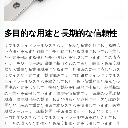
多目的な用途と長期的な信頼性
ダブルスライドレールシステムは、多様な産業分野における幅広
い応用性を示すと同時に、長期間にわたる運用においても一貫し
た性能を保証する優れた長期信頼性を実現しています。この適応
性は、モジュラー設計思想に基づくものであり、軽量・高精度機
器から重厚な産業用機械に至るまで、各用途の要件に応じたカス
タマイズが可能です。製造施設では、自動組立ラインにダブルス
ライドレールシステムを導入しており、高い荷重容量と精密な位
置決め性能を活かして、複雑な製品を効率的に生産し、品質基準
の一貫性を確保しています。航空宇宙産業では、衛星の位置調整
機構、航空機部品の製造、および信頼性が絶対に不可欠な試験装
置など、極めて重要な用途で本システムを採用しています。医療
機器メーカーは、診断装置、手術用ロボット、およびラボラトリ
ー自動化システムにダブルスライドレール技術を取り入れてお
り、その滑らかな動作性と高精度制御性能を活用しています。半