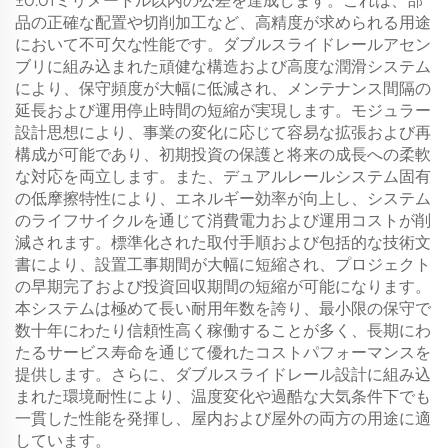
±0.01ミリメートル以内の公差を達成します。これは、部
品の正確な配置や切削加工など、高精度が求められる用途
において不可欠な性能です。ダブルスライドレールアセン
ブリに組み込まれた頑健な構造および高度な潤滑システム
により、保守頻度が大幅に低減され、メンテナンス間隔の
延長および運用停止時間の短縮が実現します。モジュラー
設計思想により、事業の変化に応じて容易な拡張および再
構成が可能であり、初期投資の保護と将来の成長への柔軟
な対応を両立します。また、デュアルレールシステム固有
の低摩擦特性により、エネルギー効率が向上し、システム
のライフサイクルを通じて消費電力および運用コストが削
減されます。標準化された取付手順および包括的な技術文
書により、設置工事期間が大幅に短縮され、プロジェクト
の早期完了および投資回収期間の短縮が可能になります。
本システムは極めて長い耐用年数を誇り、最小限の保守で
数十年にわたり信頼性高く稼働することが多く、長期にわ
たるサービス寿命を通じて優れたコストパフォーマンスを
提供します。さらに、ダブルスライドレール設計に組み込
まれた環境耐性により、温度変化や過酷な大気条件下でも
一貫した性能を発揮し、屋内および屋外の両方の用途に適
しています。