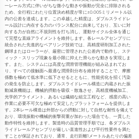
一レール方式に伴いがちな微小な動きや振動が完全に排除される
ため、全行程にわたり位置決め精度が常に±0.005ミリメートル以
内の公差を達成します。この卓越した精度は、ダブルスライドレ
ール設計に内在する力のバランス配分に由来しており、互いに対
向する力が自然に不規則性を打ち消し、運動サイクル全体を通じ
て完璧な直線アライメントを維持します。各レールアセンブリに
統合された先進的なベアリング技術では、高精度研削加工された
鋼球またはローラーが、厳密に管理された公差内で動作し、ステ
ィック・スリップ現象を最小限に抑えた滑らかな動きを実現しま
す。また、システムには高度な潤滑管理機能が組み込まれてお
り、すべての接触面へ最適な潤滑剤分布を維持することで、摩擦
係数を極めて低水準に低下させるとともに、性能劣化を招く汚染
の発生を防止します。ダブルスライドレール構造に内蔵された振
動減衰機能は、機械的摂動を吸収・散逸させ、高精度機械加工、
光学的アライメント、あるいは繊細な組立工程など、感度の高い
作業に必要不可欠な極めて安定したプラットフォームを提供しま
す。2本レール構造は外部からの摂動に対して自然な耐性を備えて
おり、環境振動や機械的衝撃荷重が加わった場合でも、一貫した
動作特性を維持します。製造時の品質管理手順では、各ダブルス
ライドレールアセンブリが厳しい直進性および平行性要件を満た
すことが保証されており、通常、走行距離1メートルあたりの偏差