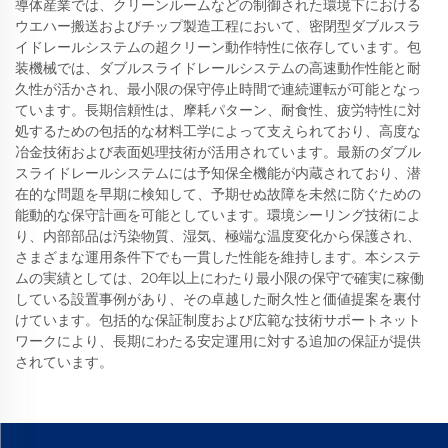
導体産業では、クリーンルームなどの制御された環境下における
ウエハー搬送およびチップ製造工程において、密閉型ダブルスラ
イドレールシステムの超クリーン動作特性に依存しています。包
装機械では、ダブルスライドレールシステムの高速動作性能と耐
久性が活かされ、最小限の保守停止時間で連続運転が可能となっ
ています。長期信頼性は、摩耗パターン、耐食性、疲労特性に対
処するための包括的な材料工学によって支えられており、高度な
冶金技術および表面処理技術が活用されています。最新のダブル
スライドレールシステムには予知保全機能が内蔵されており、潜
在的な問題を早期に検知して、予期せぬ故障を未然に防ぐための
能動的な保守計画を可能としています。環境シーリング技術によ
り、内部部品は汚染物質、湿気、極端な温度変化から保護され、
さまざまな運用条件下でも一貫した性能を維持します。本システ
ムの実績としては、20年以上にわたり最小限の保守で確実に稼働
している設置事例があり、その卓越した耐久性と価値提案を裏付
けています。包括的な保証制度および広範な技術サポートネット
ワークにより、長期にわたる安定運用に対する追加の保証が提供
されています。