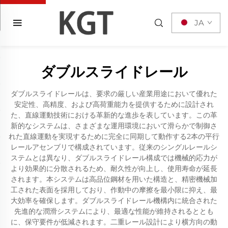
JA
ダブルスライドレール
ダブルスライドレールは、要求の厳しい産業用途において優れた
安定性、高精度、および高荷重能力を提供するために設計され
た、直線運動技術における革新的な進歩を表しています。この革
新的なシステムは、さまざまな運用環境において滑らかで制御さ
れた直線運動を実現するために完全に同期して動作する2本の平行
レールアセンブリで構成されています。従来のシングルレールシ
ステムとは異なり、ダブルスライドレール構成では機械的応力が
より効果的に分散されるため、耐久性が向上し、使用寿命が延長
されます。本システムは高品位鋼材を用いた構造と、精密機械加
工された表面を採用しており、作動中の摩擦を最小限に抑え、最
大効率を確保します。ダブルスライドレール機構内に統合された
先進的な潤滑システムにより、最適な性能が維持されるととも
に、保守要件が低減されます。二重レール設計により横方向の動