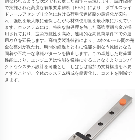
損なわれるような状況でも安定した動作を実現します。設計段階
で実施された高度な有限要素解析（FEA）により、ダブルスライ
ドレールアセンブリ全体における荷重伝達経路の最適化が図ら
れ、強度を最大限に確保しながら材料使用量を最小限に抑えてい
ます。本システムには、特殊な熱処理を施した高強度鋼合金が採
用されており、疲労抵抗性を高め、連続的な高負荷条件下での運
用寿命を延長します。高精度製造技術により、2本のレール間の完
全な整列が保たれ、時間の経過とともに性能を損なう原因となる
固着や不均一な摩耗パターンを防止します。この卓越した耐荷重
性能により、エンジニアは性能を犠牲にすることなくよりコンパ
クトなシステム設計を可能とし、しばしば追加の支持構造を不要
とすることで、全体のシステム構成を簡素化し、コストを削減で
きます。