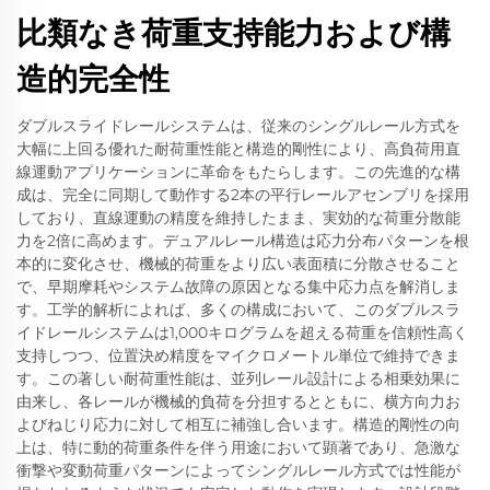
比類なき荷重支持能力および構
造的完全性
ダブルスライドレールシステムは、従来のシングルレール方式を
大幅に上回る優れた耐荷重性能と構造的剛性により、高負荷用直
線運動アプリケーションに革命をもたらします。この先進的な構
成は、完全に同期して動作する2本の平行レールアセンブリを採用
しており、直線運動の精度を維持したまま、実効的な荷重分散能
力を2倍に高めます。デュアルレール構造は応力分布パターンを根
本的に変化させ、機械的荷重をより広い表面積に分散させること
で、早期摩耗やシステム故障の原因となる集中応力点を解消しま
す。工学的解析によれば、多くの構成において、このダブルスラ
イドレールシステムは1,000キログラムを超える荷重を信頼性高く
支持しつつ、位置決め精度をマイクロメートル単位で維持できま
す。この著しい耐荷重性能は、並列レール設計による相乗効果に
由来し、各レールが機械的負荷を分担するとともに、横方向力お
よびねじり応力に対して相互に補強し合います。構造的剛性の向
上は、特に動的荷重条件を伴う用途において顕著であり、急激な
衝撃や変動荷重パターンによってシングルレール方式では性能が