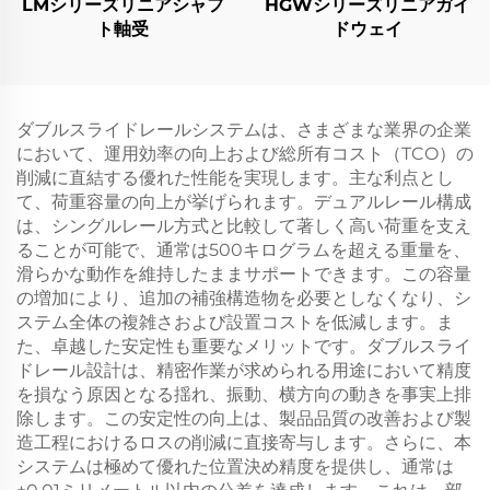
LMシリーズリニアシャフ
HGWシリーズリニアガイ
ト軸受
ドウェイ
ダブルスライドレールシステムは、さまざまな業界の企業
において、運用効率の向上および総所有コスト（TCO）の
削減に直結する優れた性能を実現します。主な利点とし
て、荷重容量の向上が挙げられます。デュアルレール構成
は、シングルレール方式と比較して著しく高い荷重を支え
ることが可能で、通常は500キログラムを超える重量を、
滑らかな動作を維持したままサポートできます。この容量
の増加により、追加の補強構造物を必要としなくなり、シ
ステム全体の複雑さおよび設置コストを低減します。ま
た、卓越した安定性も重要なメリットです。ダブルスライ
ドレール設計は、精密作業が求められる用途において精度
を損なう原因となる揺れ、振動、横方向の動きを事実上排
除します。この安定性の向上は、製品品質の改善および製
造工程におけるロスの削減に直接寄与します。さらに、本
システムは極めて優れた位置決め精度を提供し、通常は