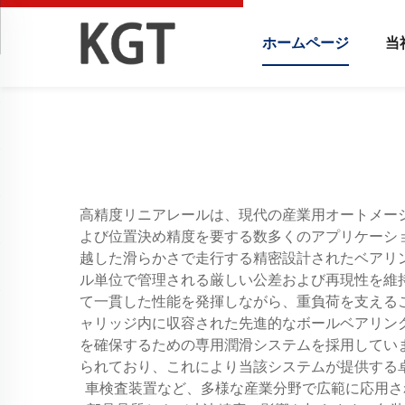
ホームページ
当
高精度リニアレールは、現代の産業用オートメー
よび位置決め精度を要する数多くのアプリケーシ
越した滑らかさで走行する精密設計されたベアリ
ル単位で管理される厳しい公差および再現性を維
て一貫した性能を発揮しながら、重負荷を支える
ャリッジ内に収容された先進的なボールベアリン
を確保するための専用潤滑システムを採用してい
られており、これにより当該システムが提供する
車検査装置など、多様な産業分野で広範に応用さ