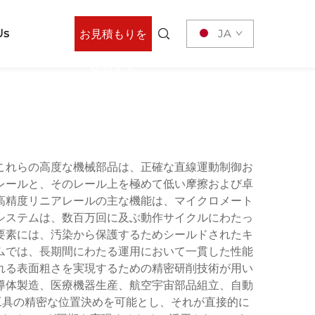
Us
JA
お見積もりを
依頼する
これらの高度な機械部品は、正確な直線運動制御お
レールと、そのレール上を極めて低い摩擦および卓
高精度リニアレールの主な機能は、マイクロメート
システムは、数百万回に及ぶ動作サイクルにわたっ
要素には、汚染から保護するためシールドされたキ
ムでは、長期間にわたる運用において一貫した性能
れる表面粗さを実現するための精密研削技術が用い
導体製造、医療機器生産、航空宇宙部品組立、自動
工具の精密な位置決めを可能とし、それが直接的に