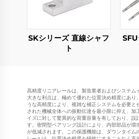
SKシリーズ 直線シャフ
SF
ト
高精度リニアレールは、製造業者およびシステム
大きな利点は、極めて優れた位置決め精度にあり
うな高精度により、複雑な補正システムを必要と
された機械全体への振動伝達を最小限に抑え、加
イズに対して驚異的な荷重容量を有しており、設
す。密閉型ベアリング設計により、内部部品が環
が低減されます。この保護機能は、ダウンタイム
レールは、位置決め精度を犠牲にすることなく高