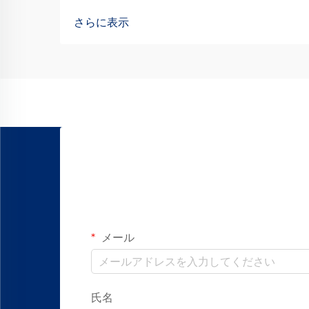
社製造機械および装置において卓越した
さらに表示
性能を実現するために、高精度モーショ
ンシステムに依存しています。適切なリ
ニアモーション部品を選定することは、
製品の信頼性に直接影響を与えます…
メール
氏名