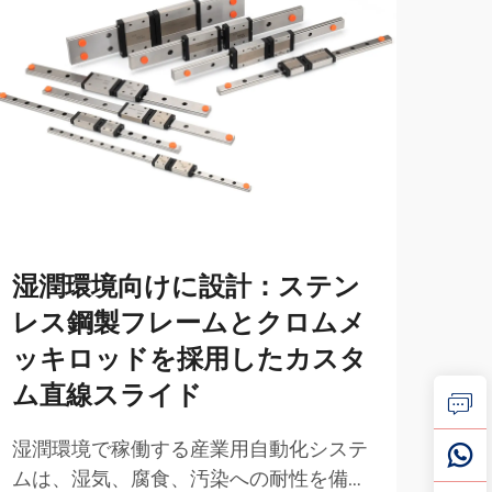
湿潤環境向けに設計：ステン
性
レス鋼製フレームとクロムメ
き
ッキロッドを採用したカスタ
よ
ム直線スライド
せ
湿潤環境で稼働する産業用自動化システ
クロ
ムは、湿気、腐食、汚染への耐性を備え
指標