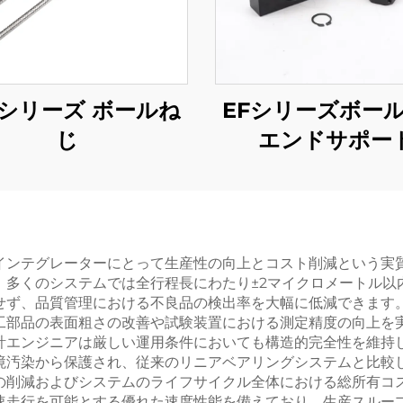
Uシリーズ ボールね
EFシリーズボー
じ
エンドサポー
インテグレーターにとって生産性の向上とコスト削減という実
、多くのシステムでは全行程長にわたり±2マイクロメートル以
せず、品質管理における不良品の検出率を大幅に低減できます
工部品の表面粗さの改善や試験装置における測定精度の向上を
計エンジニアは厳しい運用条件においても構造的完全性を維持
境汚染から保護され、従来のリニアベアリングシステムと比較
の削減およびシステムのライフサイクル全体における総所有コス
速走行を可能とする優れた速度性能を備えており、生産スルー