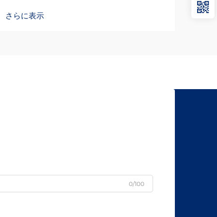
た専用部品を必要とするという特有の課
面処
さらに表示
さら
題に直面しています。このような条件向
び耐
けに設計された直線運動用スライドは、
直線
先進的な…
いて
0/100