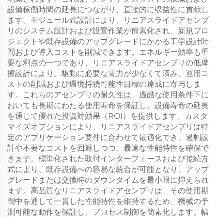
設備稼働時間の延長につながり、直接的に収益性に貢献し
ます。モジュール式設計により、リニアスライドアセンブ
リのシステム設計および設置作業が簡素化され、新規プロ
ジェクトや既存設備のアップグレードにかかる工学設計時
間および導入コストを削減できます。エネルギー効率も重
要な利点の一つであり、リニアスライドアセンブリの低摩
擦設計により、駆動に必要な電力が少なくて済み、運用コ
ストの削減および環境持続可能性目標の達成に寄与しま
す。これらのアセンブリの耐久性は、過酷な使用条件下に
おいても長期にわたる使用寿命を保証し、設備寿命の延長
を通じて優れた投資対効果（ROI）を提供します。カスタ
マイズオプションにより、リニアスライドアセンブリは特
定のアプリケーション要件に合わせて最適化でき、過剰設
計や不要なコストを回避しつつ、最適な性能特性を確保で
きます。標準化された取付インターフェースおよび接続方
式により、既存設備への容易な統合が可能となり、アップ
グレードまたは交換時のダウンタイムを最小限に抑えられ
ます。高品質なリニアスライドアセンブリは、その使用期
間中を通して一貫した性能特性を維持するため、機械の予
測可能な動作を保証し、プロセス制御を簡素化します。幅