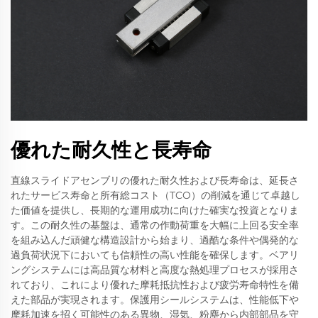
優れた耐久性と長寿命
直線スライドアセンブリの優れた耐久性および長寿命は、延長さ
れたサービス寿命と所有総コスト（TCO）の削減を通じて卓越し
た価値を提供し、長期的な運用成功に向けた確実な投資となりま
す。この耐久性の基盤は、通常の作動荷重を大幅に上回る安全率
を組み込んだ頑健な構造設計から始まり、過酷な条件や偶発的な
過負荷状況下においても信頼性の高い性能を確保します。ベアリ
ングシステムには高品質な材料と高度な熱処理プロセスが採用さ
れており、これにより優れた摩耗抵抗性および疲労寿命特性を備
えた部品が実現されます。保護用シールシステムは、性能低下や
摩耗加速を招く可能性のある異物、湿気、粉塵から内部部品を守