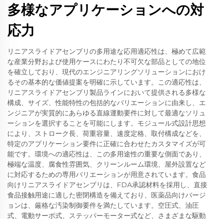
多様なアプリケーションへの対
応力
リニアスライドアセンブリの多用途な応用適応性は、極めて広範
な産業分野および使用ケースにわたり不可欠な部品としての地位
を確立しており、現代のエンジニアリングソリューションにおけ
るその基本的な価値提案を明確に示しています。この適応性は、
リニアスライドアセンブリ製品ラインにおいて提供される多様な
構成、サイズ、性能特性の包括的なバリエーションに由来し、エ
ンジニアが実質的にあらゆる直線運動要件に対して最適なソリュ
ーションを選択することを可能にします。モジュール式設計思想
により、ストローク長、荷重容量、速度定格、取付構成などを、
特定のアプリケーション要件に正確に合わせたカスタマイズが可
能です。環境への適応性は、この多用途性の重要な側面であり、
極端な温度、腐食性雰囲気、クリーンルーム環境、屋外設置など
に対応するための専用バリエーションが用意されています。食品
向けリニアスライドアセンブリは、FDA承認材料を採用し、直接
食品接触用途に適した密閉構造を備えており、医薬品向けバージ
ョンは、厳格な汚染制御要件を満たしています。空圧式、油圧
式、電動サーボ式、ステッパーモーター式など、さまざまな駆動