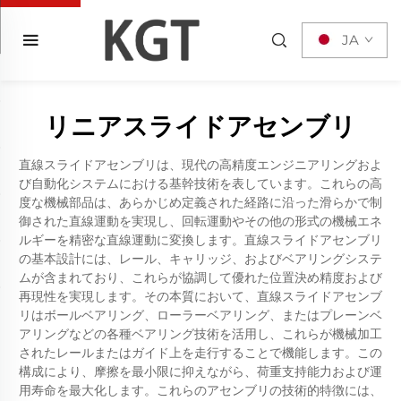
JA
リニアスライドアセンブリ
直線スライドアセンブリは、現代の高精度エンジニアリングおよ
び自動化システムにおける基幹技術を表しています。これらの高
度な機械部品は、あらかじめ定義された経路に沿った滑らかで制
御された直線運動を実現し、回転運動やその他の形式の機械エネ
ルギーを精密な直線運動に変換します。直線スライドアセンブリ
の基本設計には、レール、キャリッジ、およびベアリングシステ
ムが含まれており、これらが協調して優れた位置決め精度および
再現性を実現します。その本質において、直線スライドアセンブ
リはボールベアリング、ローラーベアリング、またはプレーンベ
アリングなどの各種ベアリング技術を活用し、これらが機械加工
されたレールまたはガイド上を走行することで機能します。この
構成により、摩擦を最小限に抑えながら、荷重支持能力および運
用寿命を最大化します。これらのアセンブリの技術的特徴には、