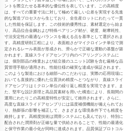
ントを際立たせる基本的な優位性を表しています。この高精度
は、すべての重要寸法に対して極めて厳しい公差を実現する先進
的な製造プロセスから生じており、全生産ロットにわたって一貫
した性能を保証します。この技術的優秀性は、素材選定から始ま
り、高品位合金鋼および特殊ベアリング材が、硬度、耐摩耗性、
寸法安定性の最適なバランスを備える点を基準として選択されま
す。高精度研削工程により、表面粗さがマイクロインチ単位で測
定されるレール表面が形成され、滑らかで正確な運動の基盤が築
かれます。直線スライドアセンブリ内のベアリングシステムに
は、個別部品の検査および組立後のユニット試験を含む厳格な品
質管理手順が適用され、性能仕様の確実な達成が保証されます。
このような製造における細部へのこだわりは、実際の応用現場に
おいても直接的に優れた位置決め精度へとつながり、直線スライ
ドアセンブリはミクロン単位の繰り返し精度を実現できます。ま
た、堅牢な設計原理と高品質素材を用いた構造により、長期間の
運用にわたりこの高精度特性が安定して維持されます。さらに、
高度な直線スライドアセンブリには温度補償機能が備えられてお
り、熱膨張の影響を補正して、さまざまな環境条件下でも精度を
維持します。高精度技術は潤滑システムにも及んでおり、特別に
配合された潤滑剤が正確な量で供給されることで、性能の最適化
と保守作業の最小化が同時に達成されます。品質保証プロトコル