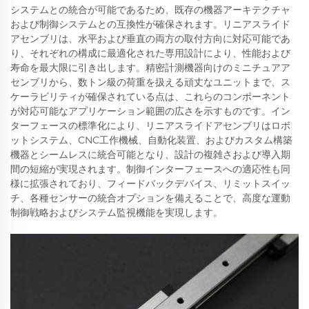
システムとの統合が可能であるため、既存の機器アーキテクチャ
および制御システムとの互換性が確保されます。リニアスライド
アセンブリは、水平および垂直の両方の取付方向に対応可能であ
り、それぞれの構成に最適化された専用設計により、性能および
寿命を最大限に引き出します。精密計測機器向けのミニチュアア
センブリから、数トン級の荷重を扱える頑丈なユニットまで、ス
ケーラビリティが確保されている点は、これらのコンポーネント
が対応可能なアプリケーション範囲の広さを示すものです。イン
ターフェースの標準化により、リニアスライドアセンブリはロボ
ットシステム、CNC工作機械、自動化装置、およびカスタム構築
機器とシームレスに統合可能となり、設計の複雑さおよび導入期
間の短縮が実現されます。制御インターフェースへの適応性も同
様に拡張されており、フィードバックデバイス、リミットスイッ
チ、各種センサーの統合オプションを備えることで、高度な運動
制御戦略およびシステム監視機能を実現します。