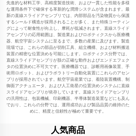
先進的な材料工学、高精度製造技術、および一貫した性能を多様
な運用条件下で確保する革新的な潤滑システムが含まれます。最
新の直線スライドアセンブリでは、内部部品を汚染物質から保護
するシールド構造が採用されることが多く、また特殊コーティン
グによって耐食性が向上し、摩耗が低減されます。直線スライド
アセンブリの応用範囲は、製造業およびロボティクスから医療機
器、航空宇宙システムに至るまで、多数の産業に及びます。製造
現場では、これらの部品が切削工具、組立機構、および材料搬送
装置の精密な位置決めを可能にします。ロボティクス分野では、
直線スライドアセンブリが肢の正確な動作およびエンドエフェク
タの位置決めに不可欠です。医療機器では、診断用画像装置、手
術用ロボット、およびラボラトリー自動化装置にこれらのアセン
ブリが採用されています。航空宇宙産業では、着陸装置機構、制
御面アクチュエータ、および人工衛星の位置決めシステムに直線
スライドアセンブリが依存しています。直線スライドアセンブリ
の汎用性は、包装機械、印刷機器、半導体製造装置などにも及ん
でおり、これらの分野では、運用成功および製品品質の維持のた
めに、精度と信頼性が極めて重要です。
人気商品