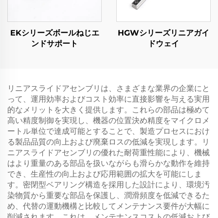
EKシリーズボールねじエ
HGWシリーズリニアガイ
ンドサポート
ドウェイ
リニアスライドアセンブリは、さまざまな業界の企業にと
って、運用効率およびコスト効率に直接影響を与える実用
的なメリットを大きく提供します。これらの部品は極めて
高い精度制御を実現し、機器の位置決め精度をマイクロメ
ートル単位で達成可能とすることで、製造プロセスにおけ
る製品品質の向上および廃棄ロスの低減を実現します。リ
ニアスライドアセンブリの優れた耐荷重性能により、機械
はより重量のある部品を扱いながらも滑らかな動作を維持
でき、生産性の向上および応用範囲の拡大を可能にしま
す。密閉型ベアリング構造を採用した設計により、環境汚
染物質から重要な部品を保護し、潤滑頻度を低減できるた
め、代替の運動機構と比較してメンテナンス要件が大幅に
削減されます。これは、メンテナンスコストの低減および