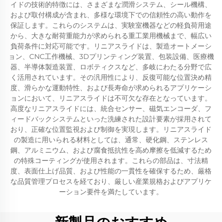
イドの技術的特徴には、さまざまな潤滑システム、シール機構、
および取付構成が含まれ、多様な環境下での信頼性の高い動作を
保証します。これらのシステムは、実験室機器などの軽負荷用途
から、大きな耐荷重能力が求められる重工業用機械まで、幅広い
負荷条件に対応可能です。リニアスライドは、製造オートメーシ
ョン、CNC工作機械、3Dプリンティング装置、包装設備、医療機
器、半導体製造装置、ロボティクスなど、多岐にわたる分野で広
く活用されています。その汎用性により、反復可能な位置決め精
度、滑らかな運動特性、および長寿命が求められるアプリケーシ
ョンにおいて、リニアスライドは不可欠な存在となっています。
高度なリニアスライドには、統合センサー、磁気エンコーダ、フ
ィードバックシステムといった洗練された設計要素が採用されて
おり、正確な位置監視および制御を実現します。リニアスライド
の製造に用いられる材料としては、通常、硬化鋼、ステンレス
鋼、アルミニウム、および腐食抵抗性を高め摩擦を低減するため
の特殊コーティングが使用されます。これらの部品は、寸法精
度、表面仕上げ品質、および性能の一貫性を確保するため、厳格
な品質管理プロセスを経ており、厳しい産業規格およびアプリケ
ーション要件を満たしています。