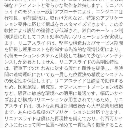
確なアライメントと滑らかな動作を維持します。リニアス
ライドのモジュラー設計アプローチにより、エンジニアは
行程長、耐荷重能力、取付け方向など、特定のアプリケー
ション要件に応じて構成をカスタマイズできます。この柔
軟性により設計の複雑さが低減され、独自のモーション制
御課題に対してコスト効率の高いソリューションが実現し
ます。リニアスライドは、堅牢な構造およびサービス期間
を延長し運用コストを削減する先進的な潤滑技術により、
代替モーションシステムと比較して極めて少ないメンテナ
ンスしか必要としません。リニアスライドの高剛性特性
は、荷重下でのたわみに対する優れた耐性を提供し、長時
間の連続運転においても一貫した位置決め精度とシステム
の安定性を保証します。リニアスライドは静音で動作する
ため、医療施設、研究室、オフィスオートメーション機器
など、騒音に敏感な環境への適用に最適です。幅広いサイ
ズおよび構成バリエーションが用意されているため、リニ
アスライドは、微小な高精度計測機器から大型産業用機械
まで、あらゆる規模のアプリケーションに対応できます。
リニアスライドは優れた再現性を備えており、何百万サイ
クルにわたって同一位置へ極めて一貫性高く復帰すること