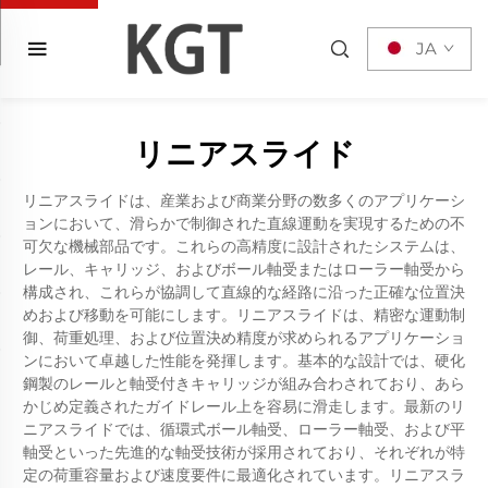
JA
リニアスライド
リニアスライドは、産業および商業分野の数多くのアプリケーシ
ョンにおいて、滑らかで制御された直線運動を実現するための不
可欠な機械部品です。これらの高精度に設計されたシステムは、
レール、キャリッジ、およびボール軸受またはローラー軸受から
構成され、これらが協調して直線的な経路に沿った正確な位置決
めおよび移動を可能にします。リニアスライドは、精密な運動制
御、荷重処理、および位置決め精度が求められるアプリケーショ
ンにおいて卓越した性能を発揮します。基本的な設計では、硬化
鋼製のレールと軸受付きキャリッジが組み合わされており、あら
かじめ定義されたガイドレール上を容易に滑走します。最新のリ
ニアスライドでは、循環式ボール軸受、ローラー軸受、および平
軸受といった先進的な軸受技術が採用されており、それぞれが特
定の荷重容量および速度要件に最適化されています。リニアスラ