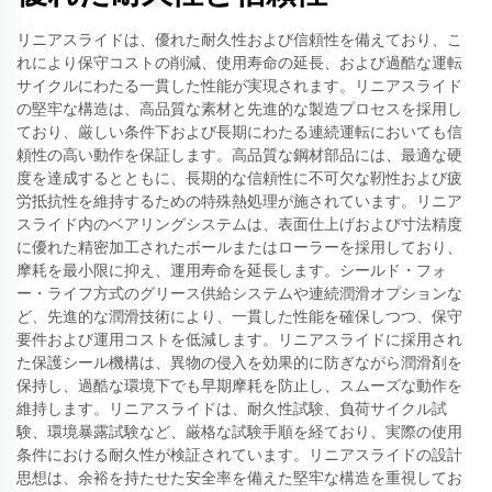
リニアスライドは、優れた耐久性および信頼性を備えており、こ
れにより保守コストの削減、使用寿命の延長、および過酷な運転
サイクルにわたる一貫した性能が実現されます。リニアスライド
の堅牢な構造は、高品質な素材と先進的な製造プロセスを採用し
ており、厳しい条件下および長期にわたる連続運転においても信
頼性の高い動作を保証します。高品質な鋼材部品には、最適な硬
度を達成するとともに、長期的な信頼性に不可欠な靭性および疲
労抵抗性を維持するための特殊熱処理が施されています。リニア
スライド内のベアリングシステムは、表面仕上げおよび寸法精度
に優れた精密加工されたボールまたはローラーを採用しており、
摩耗を最小限に抑え、運用寿命を延長します。シールド・フォ
ー・ライフ方式のグリース供給システムや連続潤滑オプションな
ど、先進的な潤滑技術により、一貫した性能を確保しつつ、保守
要件および運用コストを低減します。リニアスライドに採用され
た保護シール機構は、異物の侵入を効果的に防ぎながら潤滑剤を
保持し、過酷な環境下でも早期摩耗を防止し、スムーズな動作を
維持します。リニアスライドは、耐久性試験、負荷サイクル試
験、環境暴露試験など、厳格な試験手順を経ており、実際の使用
条件における耐久性が検証されています。リニアスライドの設計
思想は、余裕を持たせた安全率を備えた堅牢な構造を重視してお