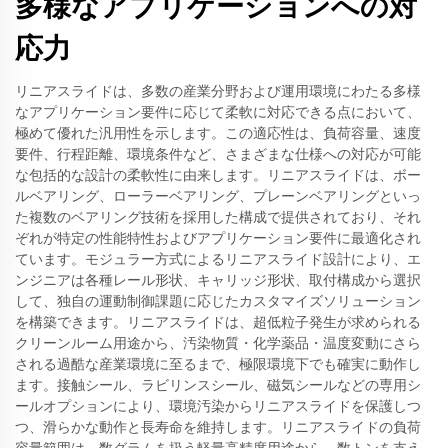
多様なアプリケーションへの対
応力
リニアスライドは、多数の産業分野および運用環境にわたる多様
なアプリケーション要件に応じて柔軟に対応できる点において、
極めて優れた汎用性を示します。この適応性は、負荷容量、速度
要件、行程距離、環境条件など、さまざまな仕様への対応が可能
な包括的な設計の柔軟性に由来します。リニアスライドは、ボー
ルベアリング、ローラーベアリング、プレーンベアリングといっ
た複数のベアリング技術を採用した構成で提供されており、それ
ぞれが特定の性能特性およびアプリケーション要件に最適化され
ています。モジュラー方式によるリニアスライド設計により、エ
ンジニアは各種レール形状、キャリッジ形状、取付構成から選択
して、独自の運動制御課題に応じたカスタマイズソリューション
を構築できます。リニアスライドは、超低粒子発生が求められる
クリーンルーム用途から、汚染物質・化学薬品・温度変動にさら
される過酷な産業環境に至るまで、極限環境下でも確実に動作し
ます。接触シール、ラビリンスシール、磁気シールなどの専用シ
ールオプションにより、環境汚染からリニアスライドを保護しつ
つ、滑らかな動作と長寿命を維持します。リニアスライドの負荷