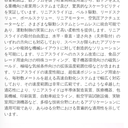
容量範囲は、数グラムを扱う軽量高精度用途から、数トンを支え
る重機向け産業用システムまで及び、驚異的なスケーラビリティ
を実証しています。リニアスライドは、ベルト駆動、リードスク
リュー、ボールスクリュー、リニアモーター、空気圧アクチュエ
ーターなど、さまざまな駆動システムとシームレスに統合可能で
あり、運動制御の実装において高い柔軟性を提供します。リニア
スライドの取付自由度は、水平・垂直・逆さ向き（天井取付）の
いずれの方向にも対応しており、スペースが限られたアプリケー
ションや複雑な機械レイアウトに対して創造的なソリューション
を可能にします。リニアスライドへのカスタム改造には、食品グ
レード用途向けの特殊コーティング、電子機器環境向けの磁気シ
ールド、極端な気候条件向けの拡張温度範囲仕様などが含まれま
す。リニアスライドの速度性能は、超低速ポジショニング用途か
ら、毎秒数メートルを超える高速自動化システムまで幅広く対応
しており、その速度範囲は非常に広範です。このような卓越した
適応性により、リニアスライドは半導体製造装置、医療機器、包
装機械、印刷装置、自動車組立ライン、航空宇宙試験設備、実験
室用計測機器など、多様な技術分野にわたるアプリケーションに
適用可能であり、あらゆる分野における普遍的な適用性を示して
います。