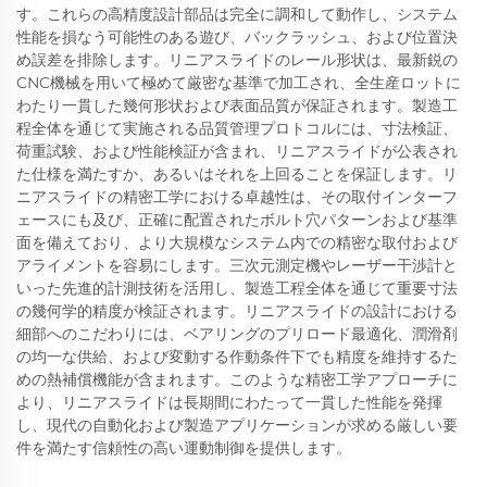
す。これらの高精度設計部品は完全に調和して動作し、システム
性能を損なう可能性のある遊び、バックラッシュ、および位置決
め誤差を排除します。リニアスライドのレール形状は、最新鋭の
CNC機械を用いて極めて厳密な基準で加工され、全生産ロットに
わたり一貫した幾何形状および表面品質が保証されます。製造工
程全体を通じて実施される品質管理プロトコルには、寸法検証、
荷重試験、および性能検証が含まれ、リニアスライドが公表され
た仕様を満たすか、あるいはそれを上回ることを保証します。リ
ニアスライドの精密工学における卓越性は、その取付インターフ
ェースにも及び、正確に配置されたボルト穴パターンおよび基準
面を備えており、より大規模なシステム内での精密な取付および
アライメントを容易にします。三次元測定機やレーザー干渉計と
いった先進的計測技術を活用し、製造工程全体を通じて重要寸法
の幾何学的精度が検証されます。リニアスライドの設計における
細部へのこだわりには、ベアリングのプリロード最適化、潤滑剤
の均一な供給、および変動する作動条件下でも精度を維持するた
めの熱補償機能が含まれます。このような精密工学アプローチに
より、リニアスライドは長期間にわたって一貫した性能を発揮
し、現代の自動化および製造アプリケーションが求める厳しい要
件を満たす信頼性の高い運動制御を提供します。