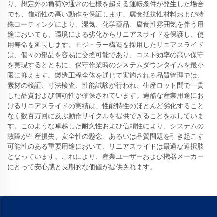
り、想定外の負荷や通常の仕様を超える運転条件が発生した場合
でも、信頼性の高い動作を保証します。腐食抵抗性材料および特
殊コーティングにより、湿気、化学薬品、腐食性雰囲気を伴う用
途においても、環境による劣化からリニアスライドを保護し、使
用寿命を延長します。モジュラー構造を採用したリニアスライド
は、個々の部品を容易に交換可能であり、コスト効率の高い保守
を実現するとともに、保守作業時のシステムダウンタイムを最小
限に抑えます。製造工程全体を通じて実施される品質管理では、
素材の検証、寸法検査、性能試験が行われ、生産ロット間で一貫
した品質および信頼性が確保されています。過酷な産業用途にお
けるリニアスライドの実績は、性能特性のほとんど劣化すること
なく数百万回に及ぶ動作サイクルを提供できることを示していま
す。このような卓越した耐久性および信頼性により、システムの
故障が生産損失、安全性の懸念、あるいは品質問題を引き起こす
可能性のある重要用途において、リニアスライドは最適な選択肢
となっています。これにより、産業ユーザーおよび機器メーカー
にとって安心感と長期的な価値が提供されます。