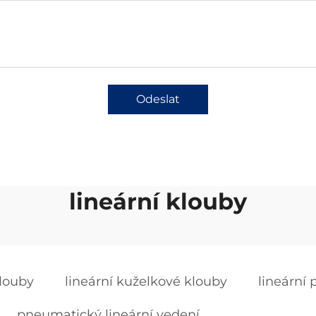
Odeslat
lineární klouby
klouby
lineární kuželkové klouby
lineární
pneumatický lineární vedení