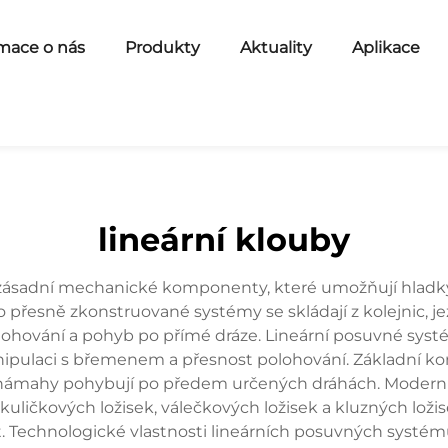
mace o nás
Produkty
Aktuality
Aplikace
lineární klouby
zásadní mechanické komponenty, které umožňují hladký a
 přesně zkonstruované systémy se skládají z kolejnic, je
polohování a pohyb po přímé dráze. Lineární posuvné systé
ipulaci s břemenem a přesnost polohování. Základní ko
z námahy pohybují po předem určených dráhách. Moderní 
 kuličkových ložisek, válečkových ložisek a kluzných lož
. Technologické vlastnosti lineárních posuvných systém