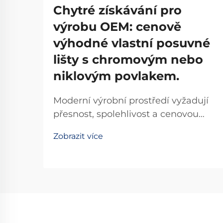
Chytré získávání pro
výrobu OEM: cenově
výhodné vlastní posuvné
lišty s chromovým nebo
niklovým povlakem.
Moderní výrobní prostředí vyžadují
přesnost, spolehlivost a cenovou
efektivitu u každého vybraného
Zobrazit více
komponentu. Pokud jde o systémy
lineárního pohybu, posuvné lišty
představují kritický prvek
infrastruktury, který přímo ovlivňuje
výrobní účinnost...