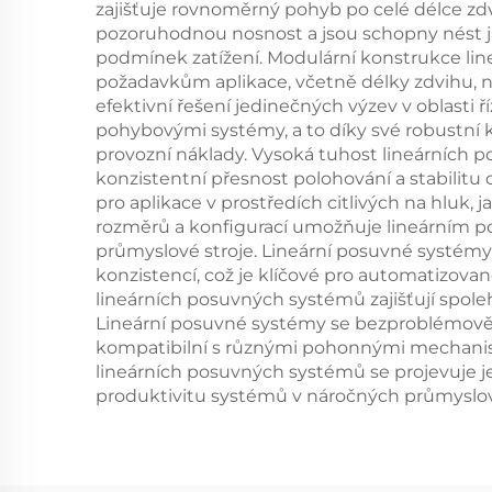
zajišťuje rovnoměrný pohyb po celé délce zdv
pozoruhodnou nosnost a jsou schopny nést jak
podmínek zatížení. Modulární konstrukce li
požadavkům aplikace, včetně délky zdvihu, no
efektivní řešení jedinečných výzev v oblasti 
pohybovými systémy, a to díky své robustní ko
provozní náklady. Vysoká tuhost lineárních p
konzistentní přesnost polohování a stabilitu
pro aplikace v prostředích citlivých na hluk, 
rozměrů a konfigurací umožňuje lineárním p
průmyslové stroje. Lineární posuvné systémy 
konzistencí, což je klíčové pro automatizovan
lineárních posuvných systémů zajišťují spole
Lineární posuvné systémy se bezproblémově 
kompatibilní s různými pohonnými mechanis
lineárních posuvných systémů se projevuje j
produktivitu systémů v náročných průmyslov