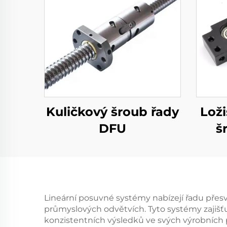
Kuličkový šroub řady
Lož
DFU
š
Lineární posuvné systémy nabízejí řadu přes
průmyslových odvětvích. Tyto systémy zajišťu
konzistentních výsledků ve svých výrobních p