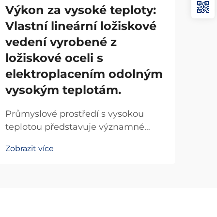
Výkon za vysoké teploty:
Ma
Vlastní lineární ložiskové
pr
vedení vyrobené z
Ek
ložiskové oceli s
kl
elektroplacením odolným
ox
vysokým teplotám.
OE
Průmyslové prostředí s vysokou
Pro
teplotou představuje významné
ori
výzvy pro mechanické komponenty,
velk
Zobrazit více
Zobr
zejména pokud je vyžadován přesný
kom
lineární pohyb. Speciálně navržená
kval
ložiska pro lineární vedení z vysoce
výb
kvalitní ložiskové oceli, chráněná
roz
vysokoteplotními povlaky...
výr