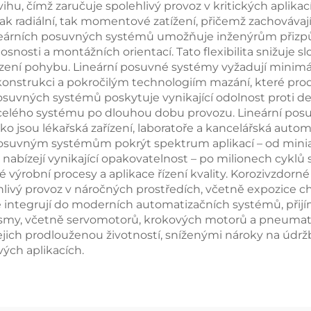
ihu, čímž zaručuje spolehlivý provoz v kritických aplika
 radiální, tak momentové zatížení, přičemž zachovávají
neárních posuvných systémů umožňuje inženýrům přizpůs
snosti a montážních orientací. Tato flexibilita snižuje 
řízení pohybu. Lineární posuvné systémy vyžadují minimá
nstrukci a pokročilým technologiím mazání, které prodluž
osuvných systémů poskytuje vynikající odolnost proti de
 celého systému po dlouhou dobu provozu. Lineární posuvn
jako jsou lékařská zařízení, laboratoře a kancelářská auto
osuvným systémům pokrýt spektrum aplikací – od miniat
nabízejí vynikající opakovatelnost – po milionech cyklů
é výrobní procesy a aplikace řízení kvality. Korozivzdor
hlivý provoz v náročných prostředích, včetně expozice ch
integrují do moderních automatizačních systémů, přijí
my, včetně servomotorů, krokových motorů a pneumatic
ejich prodlouženou životností, sníženými nároky na údrž
ých aplikacích.