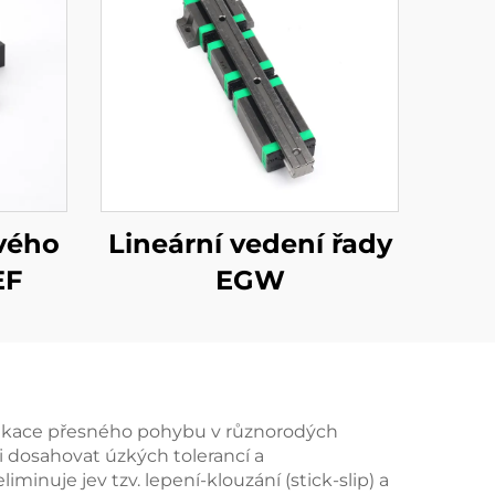
vého
Lineární vedení řady
EF
EGW
plikace přesného pohybu v různorodých
i dosahovat úzkých tolerancí a
nuje jev tzv. lepení-klouzání (stick-slip) a