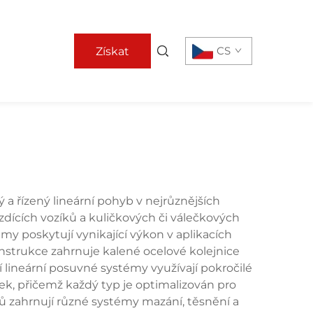
CS
Získat
nabídku
 řízený lineární pohyb v nejrůznějších
zdících vozíků a kuličkových či válečkových
my poskytují vynikající výkon v aplikacích
nstrukce zahrnuje kalené ocelové kolejnice
lineární posuvné systémy využívají pokročilé
isek, přičemž každý typ je optimalizován pro
ů zahrnují různé systémy mazání, těsnění a