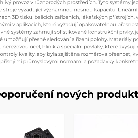
ehlivý provoz v různorodých prostředích. Tyto systémy js
ové stroje vyžadující významnou nosnou kapacitu. Lineárn
ech 3D tisku, balicích zařízeních, lékařských přístrojích,
ými v aplikacích, které vyžadují opakovatelnou přesnos
suvné systémy zahrnují sofistikované konstrukční prvky, 
 umožňují přesné sledování a řízení polohy. Materiály p
erezovou ocel, hliník a speciální povlaky, které zvyšují od
roly kvality, aby byla zajištěna rozměrová přesnost, k
s přísnými průmyslovými normami a požadavky konkrétníc
oporučení nových produk