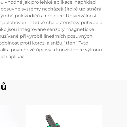
ou vhodné jak pro lehké aplikace, například
í posuvné systémy nacházejí široké uplatnění
 výrobě polovodičů a robotice. Univerzálnost
t polohování, hladké charakteristiky pohybu a
jako jsou integrované senzory, magnetické
oužívané při výrobě lineárních posuvných
olnost proti korozi a snižují tření. Tyto
valita povrchové úpravy a konzistence výkonu
h aplikací.
tů