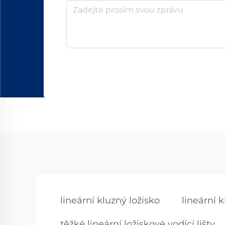
lineární kluzný ložisko
lineární 
těžké lineární ložiskové vodící lišty