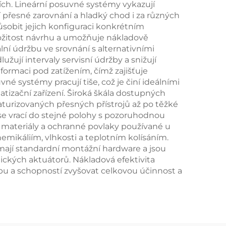
cích. Lineární posuvné systémy vykazují
 přesné zarovnání a hladký chod i za různých
obit jejich konfiguraci konkrétním
složitost návrhu a umožňuje nákladově
lní údržbu ve srovnání s alternativními
ují intervaly servisní údržby a snižují
formaci pod zatížením, čímž zajišťuje
é systémy pracují tiše, což je činí ideálními
matizační zařízení. Široká škála dostupných
urizovaných přesných přístrojů až po těžké
 se vrací do stejné polohy s pozoruhodnou
né materiály a ochranné povlaky používané u
emikáliím, vlhkosti a teplotním kolísáním.
mají standardní montážní hardware a jsou
kých aktuátorů. Nákladová efektivita
bu a schopností zvyšovat celkovou účinnost a