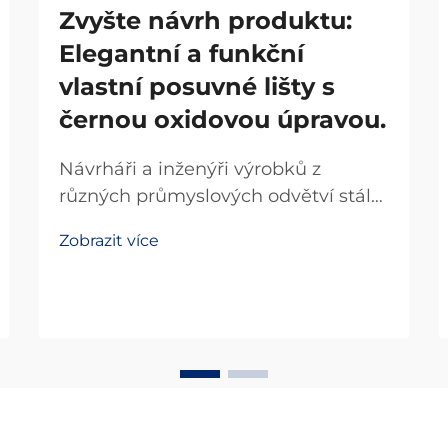
Zvyšte návrh produktu:
Elegantní a funkční
vlastní posuvné lišty s
černou oxidovou úpravou.
Návrháři a inženýři výrobků z
různých průmyslových odvětví stále
více uznávají transformační dopad
Zobrazit více
vysoce kvalitních posuvných lišt jak
na funkčnost, tak na estetický
vzhled. Pokud návrh výrobku
vyžaduje přesné pohyby při
zachování...