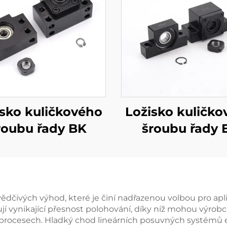
isko kuličkového
Ložisko kuličko
roubu řady BK
šroubu řady 
vědčivých výhod, které je činí nadřazenou volbou pro a
jí vynikající přesnost polohování, díky níž mohou výrobc
rocesech. Hladký chod lineárních posuvných systémů elimi