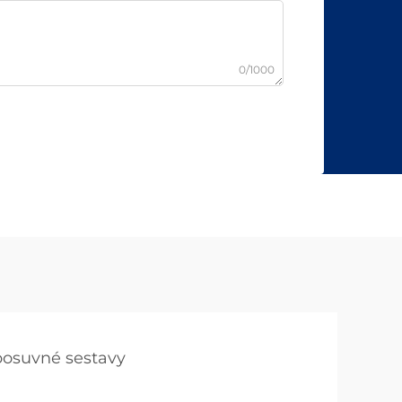
0/1000
 posuvné sestavy