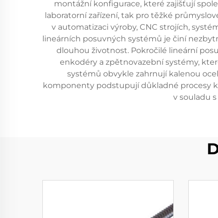
montážní konfigurace, které zajišťují spol
laboratorní zařízení, tak pro těžké průmysl
v automatizaci výroby, CNC strojích, systém
lineárních posuvných systémů je činí nezbytn
dlouhou životnost. Pokročilé lineární po
enkodéry a zpětnovazební systémy, které
systémů obvykle zahrnují kalenou ocel, n
komponenty podstupují důkladné procesy kont
v souladu 
D