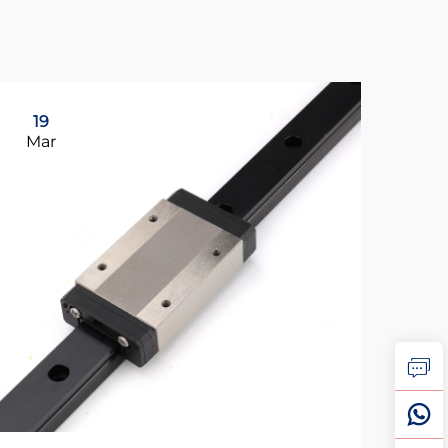
19
0
Mar
Ap