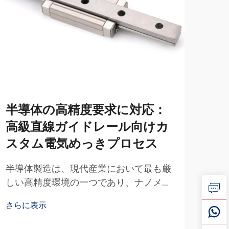
半導体の高精度要求に対応：
厳
高級直線ガイドレール向けカ
殊
スタム電気めっきプロセス
鋼
動
半導体製造は、現代産業において最も厳
しい高精度環境の一つであり、ナノメー
強力
トル単位で測定される部品公差が、生産
pH
さらに表示
ライン全体の成否を左右します。このよ
準的
さら
うな厳格な環境において…
門的