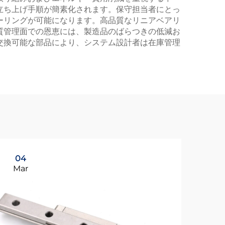
立ち上げ手順が簡素化されます。保守担当者にとっ
ーリングが可能になります。高品質なリニアベアリ
質管理面での恩恵には、製造品のばらつきの低減お
交換可能な部品により、システム設計者は在庫管理
04
1
Mar
Ma