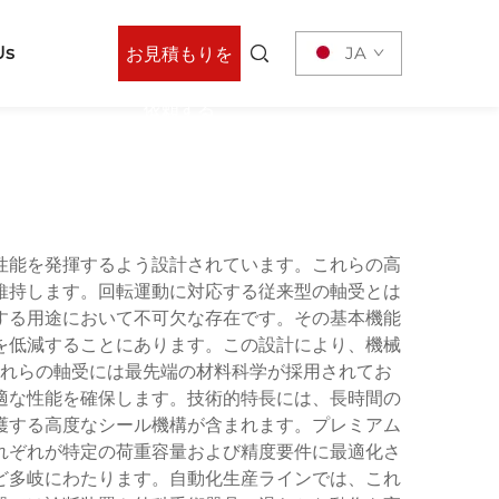
Us
JA
お見積もりを
依頼する
性能を発揮するよう設計されています。これらの高
維持します。回転運動に対応する従来型の軸受とは
する用途において不可欠な存在です。その基本機能
を低減することにあります。この設計により、機械
れらの軸受には最先端の材料科学が採用されてお
適な性能を確保します。技術的特長には、長時間の
護する高度なシール機構が含まれます。プレミアム
れぞれが特定の荷重容量および精度要件に最適化さ
ど多岐にわたります。自動化生産ラインでは、これ