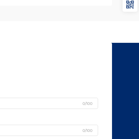
スラ
過酷
は…
0/100
0/100