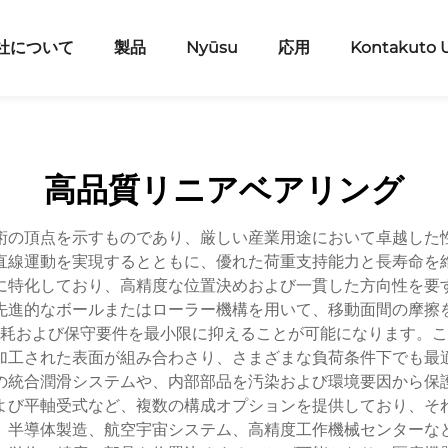
社について
製品
Nyūsu
応用
Kontakuto 
高品質リニアベアリング
術の頂点を示すものであり、厳しい産業用途において卓越した
直線運動を実現するとともに、優れた荷重支持能力と長寿命を
に特化しており、高精度な位置決めおよび一貫した方向性を要
先進的なボールまたはローラー機構を用いて、移動面間の摩擦
耗および保守要件を最小限に抑えることが可能になります。こ
加工された表面が組み合わさり、さまざまな負荷条件下でも最
の統合潤滑システムや、内部部品を汚染および環境要因から保
よび平軸受式など、複数の構成オプションを提供しており、そ
、半導体製造、航空宇宙システム、高精度工作機械センターな