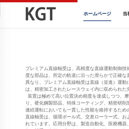
ホームページ
当
プレミアム直線軸受は、高精度な直線運動制御技
度な部品は、所定の軌道に沿った滑らかで正確な
異なり、プレミアム直線軸受は直線（並進）運動
は、精密加工されたレースウェイ内に収められた
装置は極めて高い位置決め精度を達成しつつ、摩
り、硬化鋼製部品、特殊コーティング、精密研削
連続運転においても一貫した性能を維持するため
直線軸受は、循環ボール式、交差ローラー式、お
れています。応用分野は、製造自動化、医療機器