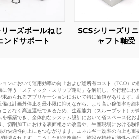
シリーズボールねじ
SCSシリーズリ
エンドサポート
ャフト軸受
ションにおいて運用効率の向上および総所有コスト（TCO）の
構に伴う「スティック・スリップ運動」を解消し、全行程にわ
が求められるアプリケーションにおいて特に価値があります。
設備は計画外停止を最小限に抑えながら、より高い稼働率を維
うことなく高速運転できるため、生産能力（スループット）が
ムを構築でき、全体的なシステム設計において省スペース化お
り、切削加工における表面粗さの改善や、生産現場における騒
境の快適性向上にもつながります。エネルギー効率の向上も重
が削減されます。こうした効率改善は、施設が持続可能性への