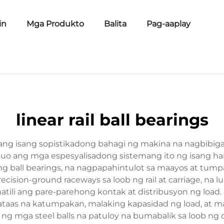
in
Mga Produkto
Balita
Pag-aaplay
linear rail ball bearings
s ang isang sopistikadong bahagi ng makina na nagbibig
ubuo ang mga espesyalisadong sistemang ito ng isang hard
ng ball bearings, na nagpapahintulot sa maayos at tum
sion-ground raceways sa loob ng rail at carriage, na lu
tili ang pare-parehong kontak at distribusyon ng load. 
as na katumpakan, malaking kapasidad ng load, at mah
g mga steel balls na patuloy na bumabalik sa loob ng c