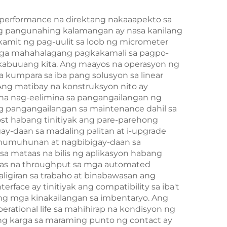
-performance na direktang nakaaapekto sa
g pangunahing kalamangan ay nasa kanilang
mit ng pag-uulit sa loob ng micrometer
mga mahahalagang pagkakamali sa pagpo-
 kabuuang kita. Ang maayos na operasyon ng
 kumpara sa iba pang solusyon sa linear
ng matibay na konstruksyon nito ay
na nag-eelimina sa pangangailangan ng
 pangangailangan sa maintenance dahil sa
ost habang tinitiyak ang pare-parehong
gay-daan sa madaling palitan at i-upgrade
amumuhunan at nagbibigay-daan sa
 sa mataas na bilis ng aplikasyon habang
taas na throughput sa mga automated
igiran sa trabaho at binabawasan ang
ace ay tinitiyak ang compatibility sa iba't
ng mga kinakailangan sa imbentaryo. Ang
erational life sa mahihirap na kondisyon ng
 ng karga sa maraming punto ng contact ay