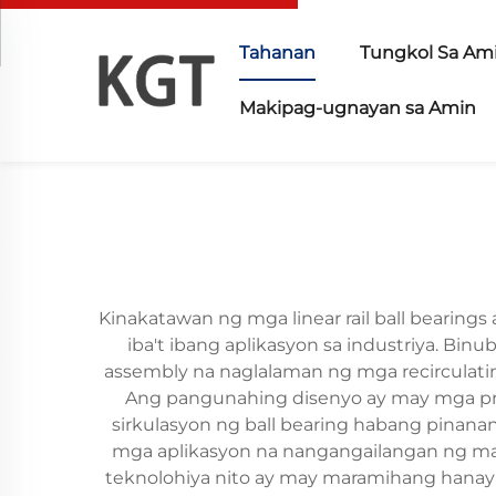
Tahanan
Tungkol Sa Am
Makipag-ugnayan sa Amin
Kinakatawan ng mga linear rail ball bearing
iba't ibang aplikasyon sa industriya. Bin
assembly na naglalaman ng mga recirculati
Ang pangunahing disenyo ay may mga preci
sirkulasyon ng ball bearing habang pinanana
mga aplikasyon na nangangailangan ng mata
teknolohiya nito ay may maramihang hanay n