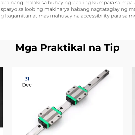
aba nang malaki sa buhay ng bearing kumpara sa mga a
espasyo sa loob ng makinarya habang nagtataglay ng m
g kagamitan at mas mahusay na accessibility para sa 
Mga Praktikal na Tip
31
Dec