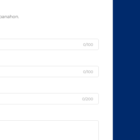
panahon.
0/100
0/100
0/200