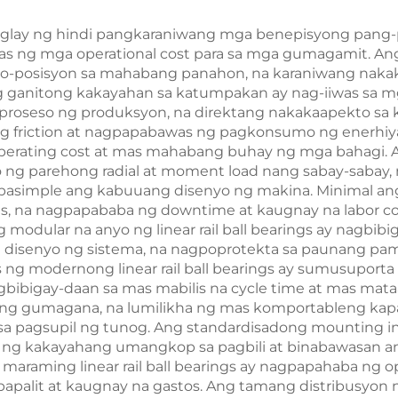
tataglay ng hindi pangkaraniwang mga benepisyong pang
s ng mga operational cost para sa mga gumagamit. An
-posisyon sa mahabang panahon, na karaniwang nakaka
g ganitong kakayahan sa katumpakan ay nag-iiwas sa 
 proseso ng produksyon, na direktang nakakaapekto sa
 ng friction at nagpapabawas ng pagkonsumo ng enerhiya
perating cost at mas mahabang buhay ng mga bahagi. A
ng parehong radial at moment load nang sabay-sabay, 
asimple ang kabuuang disenyo ng makina. Minimal ang
rties, na nagpapababa ng downtime at kaugnay na labor c
modular na anyo ng linear rail ball bearings ay nagbibi
 disenyo ng sistema, na nagpoprotekta sa paunang p
 ng modernong linear rail ball bearings ay sumusuporta
agbibigay-daan sa mas mabilis na cycle time at mas ma
ng gumagana, na lumilikha ng mas komportableng kapal
agsupil ng tunog. Ang standardisadong mounting interf
y ng kakayahang umangkop sa pagbili at binabawasan a
 maraming linear rail ball bearings ay nagpapahaba ng op
papalit at kaugnay na gastos. Ang tamang distribusyon