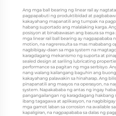
Ang mga ball bearing ng linear rail ay nag
pagpapabuti ng produktibidad at pagbabawa
kakayahang mapanatili ang tumpak na pagpo
habang suportado ang malalaking karga. An
posisyon at binabawasan ang basura sa mga
mga linear rail ball bearing ay nagpapababa
motion, na nagreresulta sa mas mababang o
nagbibigay-daan sa mga system na magtago 
karagdagang mekanismo ng suporta at pinap
sealed design at sariling lubricating prope
performance sa pagitan ng mga serbisyo. Ang 
nang walang kailangang baguhin ang buong
kakayahang palawakin sa hinaharap. Ang bilis
pinapanatili ang maayos na operasyon, na n
system. Napakababa ng antas ng ingay haba
pangangailangan ng karagdagang hakbang sa p
ibang tagagawa at aplikasyon, na nagbibiga
mga gamot laban sa corrosion na available sa
kapaligiran, na nagpapababa sa dalas ng pag