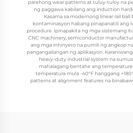
parehong wear patterns at tuluy-tuloy na p
ng paggawa kabilang ang induction harden
Kasama sa modernong linear rail bal
kontaminasyon habang pinapanatili ang l
procedure. Ipinapakita ng mga sistemang it
CNC machinery, semiconductor manufacturin
ang mga inhinyero na pumili ng angkop na 
pangangailangan ng aplikasyon. Karaniwang
heavy-duty industrial system na sumusu
mahalagang bentahe ang temperature st
temperatura mula -40°F hanggang +180°F.
patterns at alignment features na binaba