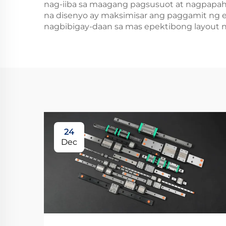
nag-iiba sa maagang pagsusuot at nagpapah
na disenyo ay maksimisar ang paggamit ng 
nagbibigay-daan sa mas epektibong layout n
24
Dec