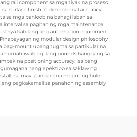
 ang rail component sa mga tiyak na proseso
a surface finish at dimensional accuracy.
ta sa mga panloob na bahagi laban sa
a interval sa pagitan ng mga maintenance
dustriya kabilang ang automation equipment,
. Pinapayagan ng modular design philosophy
 sa pag-mount upang tugma sa partikular na
n na humahawak ng ilang pounds hanggang sa
umpak na positioning accuracy. Isa pang
ay gumagana nang epektibo sa saklaw ng
nstall, na may standard na mounting hole
ibleng pagkakamali sa panahon ng assembly