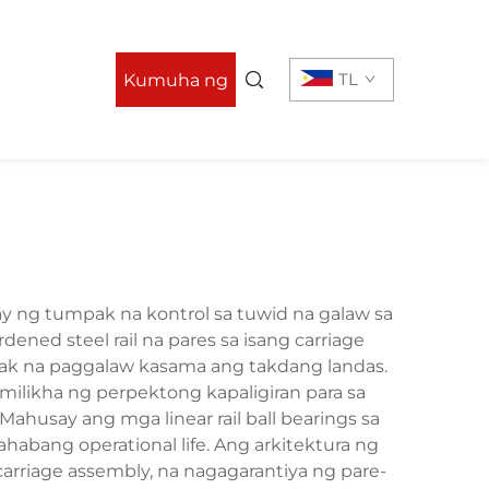
TL
Kumuha ng
Quote
ay ng tumpak na kontrol sa tuwid na galaw sa
ened steel rail na pares sa isang carriage
pak na paggalaw kasama ang takdang landas.
milikha ng perpektong kapaligiran para sa
Mahusay ang mga linear rail ball bearings sa
abang operational life. Ang arkitektura ng
arriage assembly, na nagagarantiya ng pare-