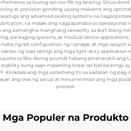
erformance sa buong service life ng bearing. Sinusubmit
ing at precision grinding upang makamit ang optimal n
l bearings ang advanced sealing systems na nagpoprotek
ubrication, na malaki ang nagpapahaba sa operasyonal n
o ang kamangha-manghang versatility sa iba't ibang in
g, packaging systems, at medical device applications
haba ng rail, configuration ng carriage, at mga opsyon
 saklaw ng load ratings ang mga light-duty applicatio
porta sa libo-libong pounds habang pinananatili ang t
ability, kung saan maraming linear rail ball bearings 
 Kinikilala ang mga sistemang ito sa kadalian ng pag-i
wasan ang oras ng setup at minuminimize ang mga pos
process.
Mga Populer na Produkto