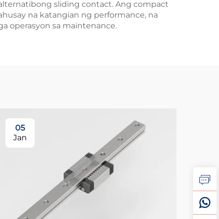
lternatibong sliding contact. Ang compact
ahusay na katangian ng performance, na
mga operasyon sa maintenance.
05
Jan